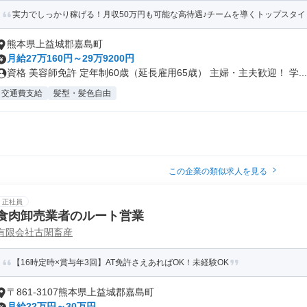
実力でしっかり稼げる！月収50万円も可能な高待遇♪チームを導くトップスタイ
熊本県上益城郡嘉島町
月給27万160円～29万9200円
資格 美容師免許 定年制60歳（延長雇用65歳） 主婦・主夫歓迎！ 学...
交通費支給
髪型・髪色自由
この企業の類似求人を見る
正社員
食肉卸売業者のルート営業
有限会社古閑畜産
【16時定時×賞与年3回】AT免許さえあればOK！未経験OK
〒861-3107熊本県上益城郡嘉島町
月給22万円～30万円