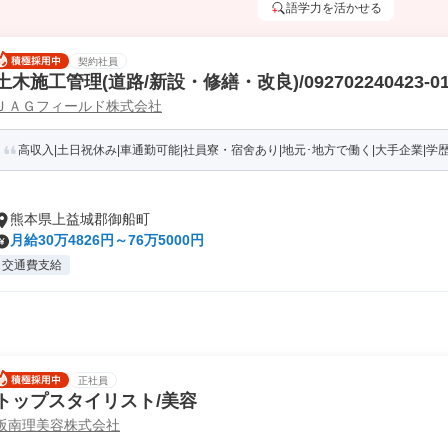
語学力を活かせる
契約社員
土木施工管理(道路/新設・修繕・改良)/092702240423-0
ＪＡＧフィールド株式会社
高収入|土日祝休み|車通勤可能|社員寮・宿舍あり|地元･地方で働く|大手企業|学歴不問|
熊本県上益城郡御船町
月給30万4826円～76万5000円
交通費支給
正社員
トップスタイリスト/美容
阪南理美容株式会社