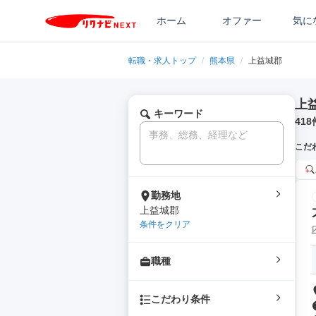
ホーム
オファー
気に
転職・求人トップ
/
熊本県
/
上益城郡
上
キーワード
418
こだ
勤務地
上益城郡
条件をクリア
職種
こだわり条件