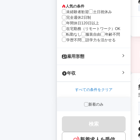
人気の条件
未経験者歓迎
土日祝休み
完全週休2日制
年間休日120日以上
在宅勤務（リモートワーク）OK
転勤なし
服装自由
年齢不問
学歴不問
語学力を活かせる
雇用形態
年収
すべての条件をクリア
新着のみ
検索
新着求人を受信