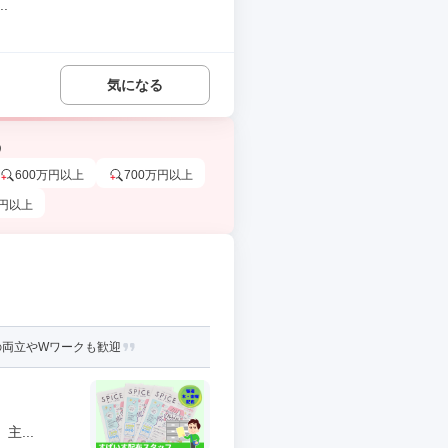
.
気になる
う
600万円以上
700万円以上
万円以上
の両立やWワークも歓迎
...