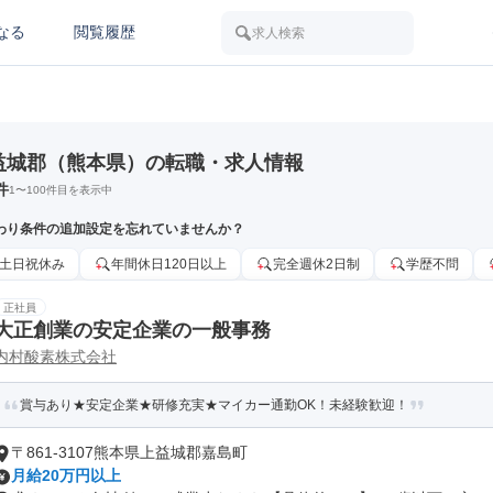
なる
閲覧履歴
求人検索
益城郡（熊本県）の転職・求人情報
件
1
〜
100
件目を表示中
わり条件の追加設定を忘れていませんか？
土日祝休み
年間休日120日以上
完全週休2日制
学歴不問
正社員
大正創業の安定企業の一般事務
内村酸素株式会社
賞与あり★安定企業★研修充実★マイカー通勤OK！未経験歓迎！
〒861-3107熊本県上益城郡嘉島町
月給20万円以上