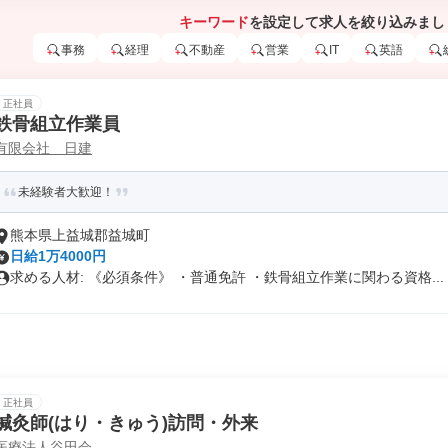
キーワード
を設定して求人を絞り込みまし
事務
経理
不動産
営業
IT
英語
正社員
鉄骨組立作業員
有限会社 日建
未経験者大歓迎！
熊本県上益城郡益城町
日給1万4000円
求める人材: 《必須条件》 ・普通免許 ・鉄骨組立作業に関わる資格...
正社員
鍼灸師(はり・きゅう)訪問・外来
医療法人谷田会