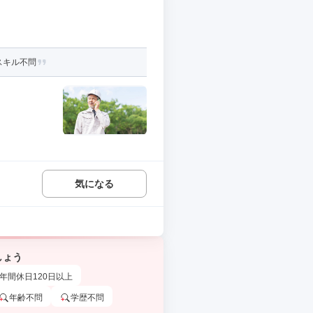
スキル不問
気になる
しょう
年間休日120日以上
年齢不問
学歴不問