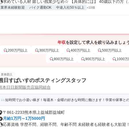
求めている人材 嬉しい残業少なめ☆ 【具体的には】 40歳以下の方（..
業界未経験歓迎
バイク通勤OK
中途入社50％以上
+10個
年収
を設定して求人を絞り込みましょ
200万円以上
300万円以上
400万円以上
500万円以上
800万円以上
900万円以上
1000
業務委託
熊日すぱいすのポスティングスタッフ
熊本日日新聞販売店協同組合
短時間でお小遣い稼ぎ！毎週⽊・⾦曜の好きな時間に働けます！学業や家事と
〒861-2233熊本県上益城郡益城町
月給1万円～1万5000円
応募資格 学歴不問、経験不問、年齢不問 未経験者も経験者も大歓迎！ 主