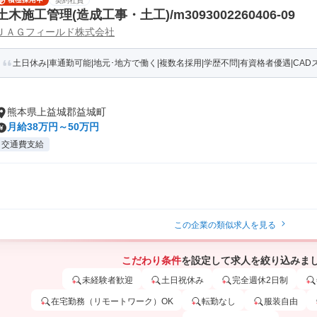
契約社員
土木施工管理(造成工事・土工)/m3093002260406-09
ＪＡＧフィールド株式会社
土日休み|車通勤可能|地元･地方で働く|複数名採用|学歴不問|有資格者優遇|CAD
熊本県上益城郡益城町
月給38万円～50万円
交通費支給
この企業の類似求人を見る
こだわり条件
を設定して求人を絞り込みま
未経験者歓迎
土日祝休み
完全週休2日制
在宅勤務（リモートワーク）OK
転勤なし
服装自由