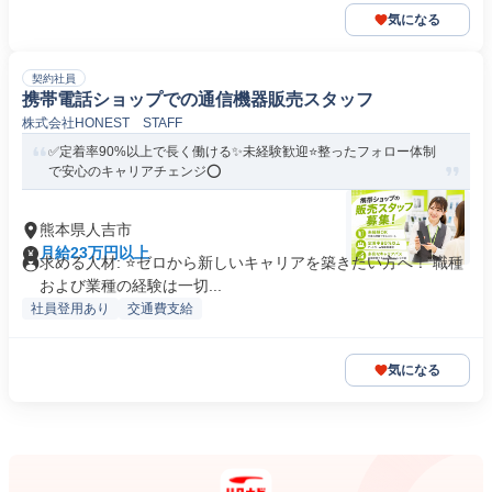
気になる
契約社員
携帯電話ショップでの通信機器販売スタッフ
株式会社HONEST STAFF
✅定着率90%以上で長く働ける✨未経験歓迎⭐整ったフォロー体制
で安心のキャリアチェンジ⭕
熊本県人吉市
月給23万円以上
求める人材: ⭐ゼロから新しいキャリアを築きたい方へ！ 職種
および業種の経験は一切...
社員登用あり
交通費支給
気になる