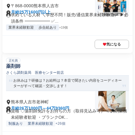
〒868-0000熊本県人吉市
月給25万1600円以上
求めている人材 ＼学歴不問！販売/通信業界未経験歓迎／ ▶必
須条件 ━━━━━━ ✅...
業界未経験歓迎
歩合給あり
+19個
気になる
正社員
薬剤師
さくら調剤薬局 医療センター前店
お休みは？研修は？お給料は？本音で聞きたい内容をコーディネー
ターがすべて確認・交渉します！
熊本県人吉市老神町
月給26万1000円～44万9360円
資格 ◇薬剤師免許をお持ちの方（取得見込み可） ※調剤業務
未経験者歓迎 ・ブランクOK...
制服あり
業界未経験歓迎
+26個