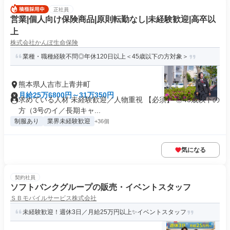
正社員
営業|個人向け保険商品|原則転勤なし|未経験歓迎|高卒以
上
株式会社かんぽ生命保険
業種・職種経験不問◎年休120日以上＜45歳以下の方対象＞
熊本県人吉市上青井町
月給25万6800円～31万350円
求めている人材 未経験歓迎／人物重視 【必須】 ◎45歳以下の
方（3号のイ／長期キャ...
制服あり
業界未経験歓迎
+36個
気になる
契約社員
ソフトバンクグループの販売・イベントスタッフ
ＳＢモバイルサービス株式会社
未経験歓迎！週休3日／月給25万円以上✨イベントスタッフ