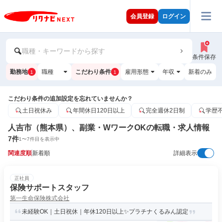
会員登録
ログイン
職種・キーワードから探す
条件保存
勤務地
職種
こだわり条件
雇用形態
年収
新着のみ
1
1
こだわり条件の追加設定を忘れていませんか？
土日祝休み
年間休日120日以上
完全週休2日制
学歴
人吉市（熊本県）、副業・WワークOKの転職・求人情報
7
件
1
〜
7
件目を表示中
関連度順
新着順
詳細表示
正社員
保険サポートスタッフ
第一生命保険株式会社
未経験OK｜土日祝休｜年休120日以上✨プラチナくるみん認定