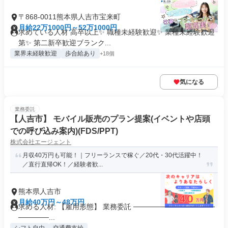
〒868-0011熊本県人吉市宝来町
月給22万1000円～52万1000円
求めている人材 高卒以上✨ 職種未経験歓迎✨ 業種未経験歓迎
第✨ 第二新卒歓迎ブランク...
業界未経験歓迎
歩合給あり
+18個
気になる
業務委託
【人吉市】 モバイル販売のプラン提案(イベントや店頭
での呼び込み案内)(FDS/PPT)
株式会社エージェント
月収40万円も可能！｜フリーランスで稼ぐ／20代・30代活躍中！
／直行直帰OK！／経験者歓...
熊本県人吉市
月給40万円～48万円
求める人材: 【雇用形態】 業務委託 ────────────────
──────...