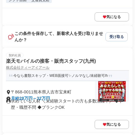
シフト自由
交通費支給
気になる
この条件を保存して、新着求人を受け取りませ
受け取る
んか？
契約社員
楽天モバイルの接客・販売スタッフ(九州)
株式会社ティーアイアール
今なら書類スキップ・WEB面接可✨️ノルマなし/未経験可/h
〒868-0011熊本県人吉市宝来町
月給28万円～32万円
求めている人材 ＼未経験スタートの方も多数活躍中／ ◆学
歴・職歴不問 ◆ブランクOK
気になる