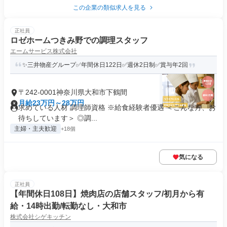
この企業の類似求人を見る
正社員
ロゼホームつきみ野での調理スタッフ
エームサービス株式会社
✨三井物産グループ✅年間休日122日✅週休2日制✅賞与年2回
〒242-0001神奈川県大和市下鶴間
月給23万円～28万円
求めている人材 調理師資格 ※給食経験者優遇 ＜こんな方、お
待ちしています＞ ◎調...
主婦・主夫歓迎
+18個
気になる
正社員
【年間休日108日】焼肉店の店舗スタッフ/初月から有
給・14時出勤/転勤なし・大和市
株式会社シゲキッチン