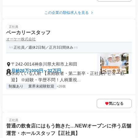
この企業の類似求人を見る
正社員
ベーカリースタッフ
オーケー株式会社
正社員／週休2日制／正月3日間休み
〒242-0014神奈川県大和市上和田
月給26万1000円～32万円
求めている人材 【未経験者・第二新卒・正社員デビュー歓
迎】 ※経験・学歴不問！人柄重視...
制服あり
業界未経験歓迎
+26個
気になる
正社員
普通の飲食店にはもう飽きた…NEWオープンに伴う店舗
運営・ホールスタッフ【正社員】