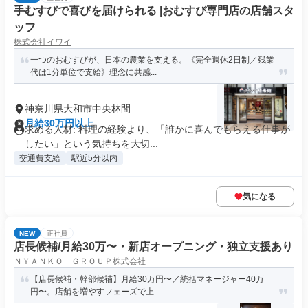
手むすびで喜びを届けられる |おむすび専門店の店舗スタ
ッフ
株式会社イワイ
一つのおむすびが、日本の農業を支える。《完全週休2日制／残業
代は1分単位で支給》理念に共感...
神奈川県大和市中央林間
月給30万円以上
求める人材: 料理の経験より、「誰かに喜んでもらえる仕事が
したい」という気持ちを大切...
交通費支給
駅近5分以内
気になる
NEW
正社員
店長候補/月給30万〜・新店オープニング・独立支援あり
ＮＹＡＮＫＯ ＧＲＯＵＰ株式会社
【店長候補・幹部候補】月給30万円〜／統括マネージャー40万
円〜。店舗を増やすフェーズで上...