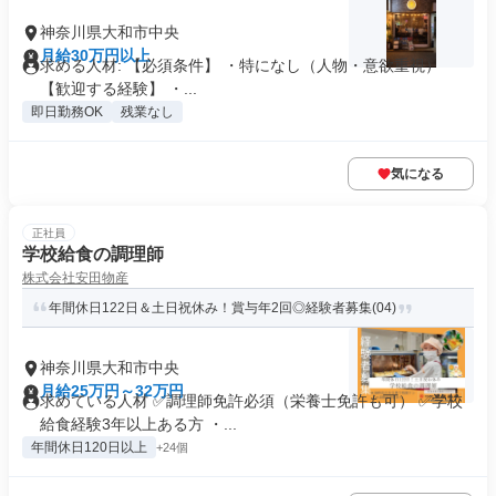
神奈川県大和市中央
月給30万円以上
求める人材: 【必須条件】 ・特になし（人物・意欲重視）
【歓迎する経験】 ・...
即日勤務OK
残業なし
気になる
正社員
学校給食の調理師
株式会社安田物産
年間休日122日＆土日祝休み！賞与年2回◎経験者募集(04)
神奈川県大和市中央
月給25万円～32万円
求めている人材 ✅調理師免許必須（栄養士免許も可） ✅学校
給食経験3年以上ある方 ・...
年間休日120日以上
+24個