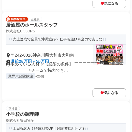
気になる
正社員
居酒屋のホールスタッフ
株式会社COLORS
売上達成で全員で沖縄旅行へ 仕事も遊びも全力で楽しむ
〒242-0016神奈川県大和市大和南
月給26万円～50万円
求めている人材 ✅【必須の条件】 ￣￣￣￣￣￣￣￣￣￣￣￣
￣￣￣￣ ⭐チームで協力でき...
業界未経験歓迎
+25個
気になる
正社員
小学校の調理師
株式会社安田物産
土日祝休み！時短相談OK！経験者歓迎✨(04)