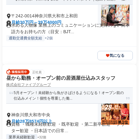
〒242-0014神奈川県大和市上和田
月給30万円～39万4000円
求める人物像 業務上のコミュニケーションに支障のない日本
語力をお持ちの方（目安：BJT...
通勤交通費全額支給
+2個
気になる
正社員
昼から勤務・オープン前の居酒屋仕込みスタッフ
株式会社ファイブグループ
5月オープン！未経験から魚がさばけるようになる！オープン前の
仕込みメイン！個性を尊重した働...
神奈川県大和市中央
月給28万8574円以上
資格 ・職種未経験歓迎 ・既卒歓迎 ・第二新卒歓迎 ・フリー
ター歓迎 ・日本語での日常...
業界未経験歓迎
+32個