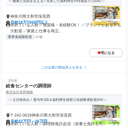
健康と笑顔を支える✨充実した福利厚生や待遇あり◎(04)
神奈川県大和市深見西
月給18万7500円以上
求めている人材 ✅無資格・未経験OK！ ✅ブランクがある方も
大歓迎 ✅家庭と仕事を両立...
業界未経験歓迎
+27個
気になる
この企業の類似求人を見る
正社員
給食センターの調理師
株式会社安田物産
土日祝休み！賞与年2回＆福利厚生抜群◎未経験者歓迎(04)
〒242-0018神奈川県大和市深見西
月給22万円～26万円
求めている人材 ✅調理師免許必須（栄養士免許も可） ・ブラ