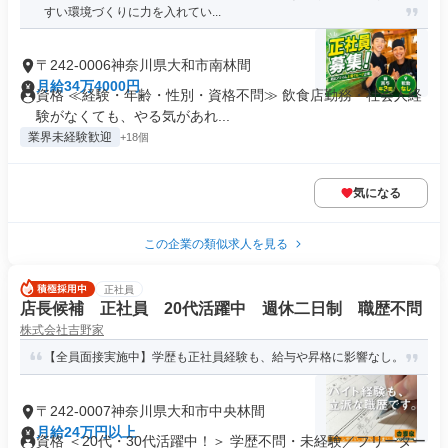
すい環境づくりに力を入れてい...
〒242-0006神奈川県大和市南林間
月給34万4000円
資格 ≪経験・年齢・性別・資格不問≫ 飲食店勤務・社会人経
験がなくても、やる気があれ...
業界未経験歓迎
+18個
気になる
この企業の類似求人を見る
正社員
店長候補 正社員 20代活躍中 週休二日制 職歴不問
株式会社吉野家
【全員面接実施中】学歴も正社員経験も、給与や昇格に影響なし。
〒242-0007神奈川県大和市中央林間
月給24万円以上
資格 ＜20代・30代活躍中！＞ 学歴不問・未経験／フリーター