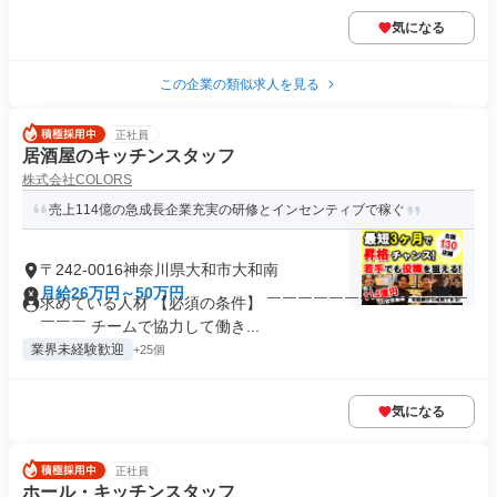
気になる
この企業の類似求人を見る
正社員
居酒屋のキッチンスタッフ
株式会社COLORS
売上114億の急成長企業充実の研修とインセンティブで稼ぐ
〒242-0016神奈川県大和市大和南
月給26万円～50万円
求めている人材 【必須の条件】 ￣￣￣￣￣￣￣￣￣￣￣￣￣
￣￣￣ チームで協力して働き...
業界未経験歓迎
+25個
気になる
正社員
ホール・キッチンスタッフ