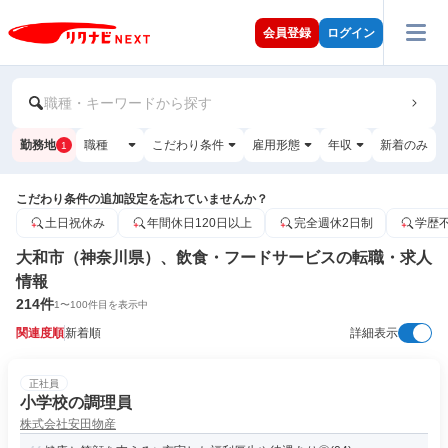
会員登録
ログイン
職種・キーワードから探す
勤務地
職種
こだわり条件
雇用形態
年収
新着のみ
1
こだわり条件の追加設定を忘れていませんか？
土日祝休み
年間休日120日以上
完全週休2日制
学歴
大和市（神奈川県）、飲食・フードサービスの転職・求人
情報
214
件
1
〜
100
件目を表示中
関連度順
新着順
詳細表示
正社員
小学校の調理員
株式会社安田物産