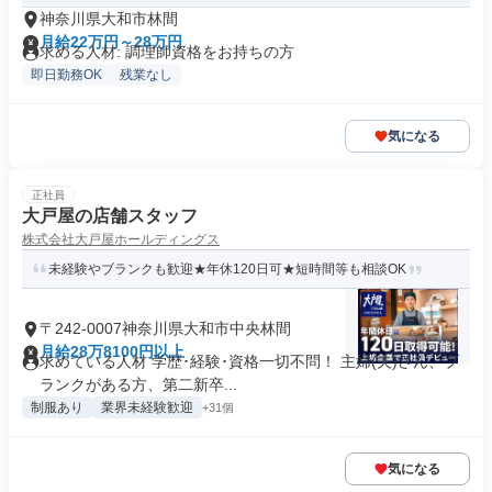
神奈川県大和市林間
月給22万円～28万円
求める人材: 調理師資格をお持ちの方
即日勤務OK
残業なし
気になる
正社員
大戸屋の店舗スタッフ
株式会社大戸屋ホールディングス
未経験やブランクも歓迎★年休120日可★短時間等も相談OK
〒242-0007神奈川県大和市中央林間
月給28万8100円以上
求めている人材 学歴･経験･資格一切不問！ 主婦(夫)さん、ブ
ランクがある方、第二新卒...
制服あり
業界未経験歓迎
+31個
気になる