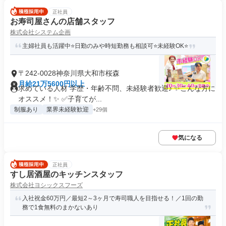
正社員
お寿司屋さんの店舗スタッフ
株式会社システム企画
主婦社員も活躍中⭐日勤のみや時短勤務も相談可⭐未経験OK⭐
〒242-0028神奈川県大和市桜森
月給21万5600円以上
求めている人材 学歴・年齢不問、未経験者歓迎♪ ✨こんな方に
オススメ！✨ ✅子育てが...
制服あり
業界未経験歓迎
+29個
気になる
正社員
すし居酒屋のキッチンスタッフ
株式会社ヨシックスフーズ
入社祝金60万円／最短2～3ヶ月で寿司職人を目指せる！／1回の勤
務で1食無料のまかないあり