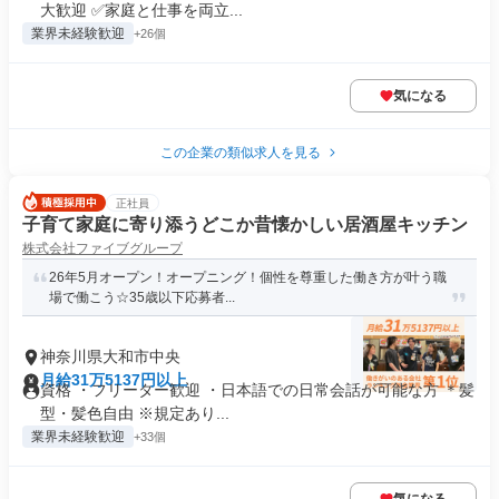
大歓迎 ✅家庭と仕事を両立...
業界未経験歓迎
+26個
気になる
この企業の類似求人を見る
正社員
子育て家庭に寄り添うどこか昔懐かしい居酒屋キッチン
株式会社ファイブグループ
26年5月オープン！オープニング！個性を尊重した働き方が叶う職
場で働こう☆35歳以下応募者...
神奈川県大和市中央
月給31万5137円以上
資格 ・フリーター歓迎 ・日本語での日常会話が可能な方 ＊髪
型・髪色自由 ※規定あり...
業界未経験歓迎
+33個