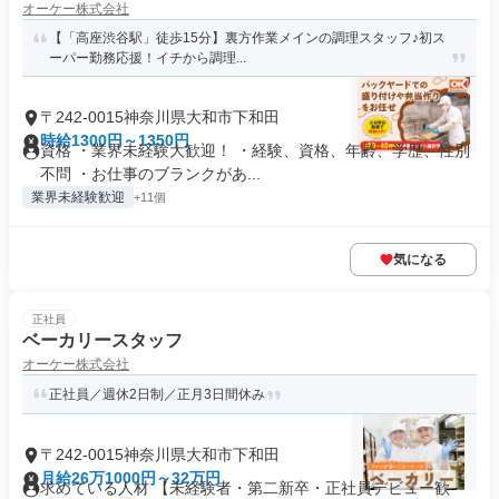
オーケー株式会社
【「高座渋谷駅」徒歩15分】裏方作業メインの調理スタッフ♪初ス
ーパー勤務応援！イチから調理...
〒242-0015神奈川県大和市下和田
時給1300円～1350円
資格 ・業界未経験大歓迎！ ・経験、資格、年齢、学歴、性別
不問 ・お仕事のブランクがあ...
業界未経験歓迎
+11個
気になる
正社員
ベーカリースタッフ
オーケー株式会社
正社員／週休2日制／正月3日間休み
〒242-0015神奈川県大和市下和田
月給26万1000円～32万円
求めている人材 【未経験者・第二新卒・正社員デビュー歓