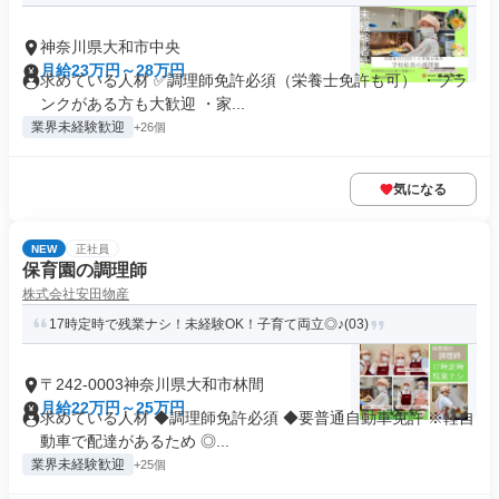
神奈川県大和市中央
月給23万円～28万円
求めている人材 ✅調理師免許必須（栄養士免許も可） ・ブラ
ンクがある方も大歓迎 ・家...
業界未経験歓迎
+26個
気になる
NEW
正社員
保育園の調理師
株式会社安田物産
17時定時で残業ナシ！未経験OK！子育て両立◎♪(03)
〒242-0003神奈川県大和市林間
月給22万円～25万円
求めている人材 ◆調理師免許必須 ◆要普通自動車免許 ※軽自
動車で配達があるため ◎...
業界未経験歓迎
+25個