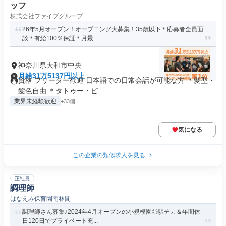
ッフ
株式会社ファイブグループ
26年5月オープン！オープニング大募集！35歳以下＊応募者全員面
談＊有給100％保証＊月最...
神奈川県大和市中央
月給31万5137円以上
資格 フリーター歓迎 日本語での日常会話が可能な方 ＊髪型・
髪色自由 ＊タトゥー・ピ...
業界未経験歓迎
+33個
気になる
この企業の類似求人を見る
正社員
調理師
はなえみ保育園南林間
調理師さん募集♪2024年4月オープンの小規模園◎駅チカ＆年間休
日120日でプライベート充...