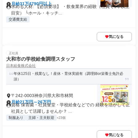
月給31万4790円以上
求める人材: 【必須要項】 ・飲食業界の経験（社員で1年以上
目安） └ホール・キッチ...
交通費支給
気になる
正社員
大和市の学校給食調理スタッフ
日本給食株式会社
年休125日・残業なし！産休・育休実績有（調理師or栄養士免許必
須）
〒242-0003神奈川県大和市林間
月給21万円～26万円
資格 保育園・社員食堂・学校給食などでの 経験を活かして正
社員として活躍しませんか？ ...
制服あり
主婦・主夫歓迎
+23個
気になる