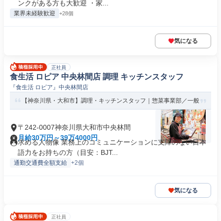
ンクがある方も大歓迎 ・家...
業界未経験歓迎
+28個
気になる
正社員
食生活 ロピア 中央林間店 調理 キッチンスタッフ
『食生活 ロピア』中央林間店
【神奈川県・大和市】調理・キッチンスタッフ｜惣菜事業部／一般
〒242-0007神奈川県大和市中央林間
月給30万円～39万4000円
求める人物像 業務上のコミュニケーションに支障のない日本
語力をお持ちの方（目安：BJT...
通勤交通費全額支給
+2個
気になる
正社員