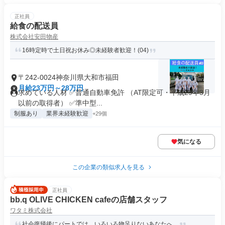
正社員
給食の配送員
株式会社安田物産
16時定時で土日祝お休み◎未経験者歓迎！(04)
〒242-0024神奈川県大和市福田
月給23万円～28万円
求めている人材 ✅普通自動車免許 （AT限定可・平成29年3月
以前の取得者） ✅準中型...
制服あり
業界未経験歓迎
+29個
気になる
この企業の類似求人を見る
正社員
bb.q OLIVE CHICKEN cafeの店舗スタッフ
ワタミ株式会社
社会復帰後にパートでは、いろいろ物足りないあなたへ。