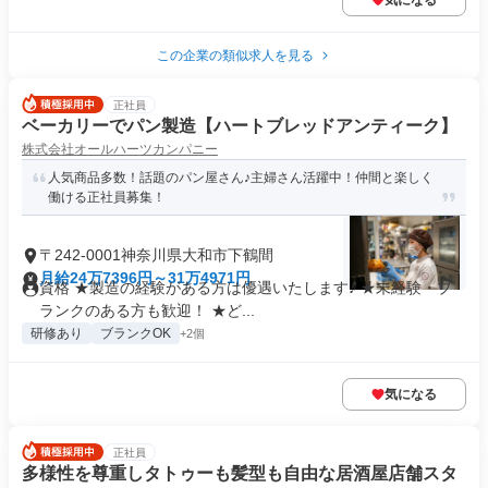
気になる
この企業の類似求人を見る
正社員
ベーカリーでパン製造【ハートブレッドアンティーク】
株式会社オールハーツカンパニー
人気商品多数！話題のパン屋さん♪主婦さん活躍中！仲間と楽しく
働ける正社員募集！
〒242-0001神奈川県大和市下鶴間
月給24万7396円～31万4971円
資格 ★製造の経験がある方は優遇いたします♪ ★未経験・ブ
ランクのある方も歓迎！ ★ど...
研修あり
ブランクOK
+2個
気になる
正社員
多様性を尊重しタトゥーも髪型も自由な居酒屋店舗スタ