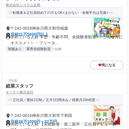
株式会社システム企画
転職者＆正社員初めての方もOK⭐まかない・各種手当は完備⭐
〒242-0028神奈川県大和市桜森
月給21万5600円以上
求めている人材 学歴・年齢不問、未経験者歓迎♪ ✨こんな方に
オススメ！✨ ・フリータ...
制服あり
業界未経験歓迎
+31個
気になる
正社員
総菜スタッフ
オーケー株式会社
正社員／週休2日制／正月3日間休み／残業月20h程度
〒242-0015神奈川県大和市下和田
月給26万1000円～32万円
求めている人材 【未経験者・第二新卒・正社員デビュー歓