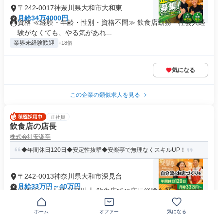
〒242-0017神奈川県大和市大和東
月給34万4000円
資格 ≪経験・年齢・性別・資格不問≫ 飲食店勤務・社会人経
験がなくても、やる気があれ...
業界未経験歓迎
+18個
気になる
この企業の類似求人を見る
正社員
飲食店の店長
株式会社安楽亭
◆年間休日120日◆安定性抜群◆安楽亭で無理なくスキルUP！
〒242-0013神奈川県大和市深見台
月給33万円～40万円
求めている人材 高卒以上 飲食店での店長経験を3年以上お持
ちの方（ジャンルは不問） ...
年間休日120日以上
+8個
ホーム
オファー
気になる