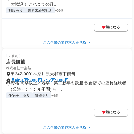
大歓迎！ これまでの経...
制服あり
業界未経験歓迎
+31個
気になる
この企業の類似求人を見る
正社員
店長候補
株式会社幸楽苑
〒242-0001神奈川県大和市下鶴間
月給31万5000円～37万5000円
資格 高卒以上／既卒・第二新卒も歓迎 飲食店での店長経験者
(業態・ジャンル不問) らー...
住宅手当あり
研修あり
+4個
気になる
この企業の類似求人を見る