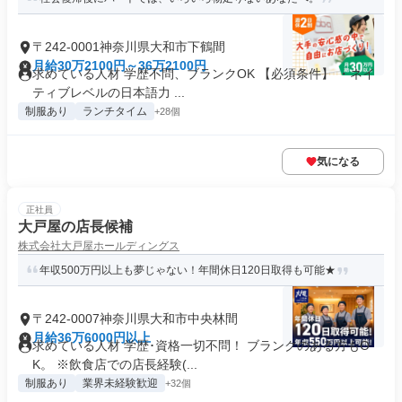
〒242-0001神奈川県大和市下鶴間
月給30万2100円～36万2100円
求めている人材 学歴不問、ブランクOK 【必須条件】 ・ネイ
ティブレベルの日本語力 ...
制服あり
ランチタイム
+28個
気になる
正社員
大戸屋の店長候補
株式会社大戸屋ホールディングス
年収500万円以上も夢じゃない！年間休日120日取得も可能★
〒242-0007神奈川県大和市中央林間
月給36万6000円以上
求めている人材 学歴･資格一切不問！ ブランクのある方もO
K。 ※飲食店での店長経験(...
制服あり
業界未経験歓迎
+32個