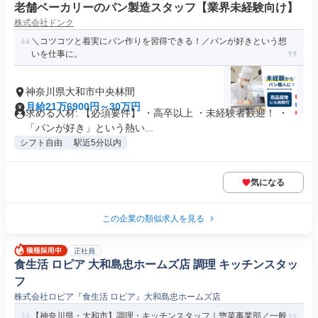
老舗ベーカリーのパン製造スタッフ【業界未経験向け】
株式会社ドンク
＼コツコツと着実にパン作りを習得できる！／パンが好きという想
いを仕事に。
神奈川県大和市中央林間
月給21万6900円～30万円
求める人材: 【必須要件】 ・高卒以上 ・未経験者歓迎！ ・
「パンが好き」という熱い...
シフト自由
駅近5分以内
気になる
この企業の類似求人を見る
正社員
食生活 ロピア 大和島忠ホームズ店 調理 キッチンスタッ
フ
株式会社ロピア『食生活 ロピア』大和島忠ホームズ店
【神奈川県・大和市】調理・キッチンスタッフ｜惣菜事業部／一般