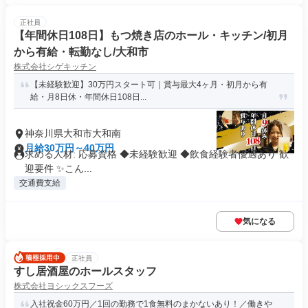
正社員
【年間休日108日】もつ焼き店のホール・キッチン/初月
から有給・転勤なし/大和市
株式会社シゲキッチン
【未経験歓迎】30万円スタート可｜賞与最大4ヶ月・初月から有
給・月8日休・年間休日108日...
神奈川県大和市大和南
月給30万円～40万円
求める人材: 応募資格 ◆未経験歓迎 ◆飲食経験者優遇あり 歓
迎要件 ✨こん...
交通費支給
気になる
正社員
すし居酒屋のホールスタッフ
株式会社ヨシックスフーズ
入社祝金60万円／1回の勤務で1食無料のまかないあり！／働きや