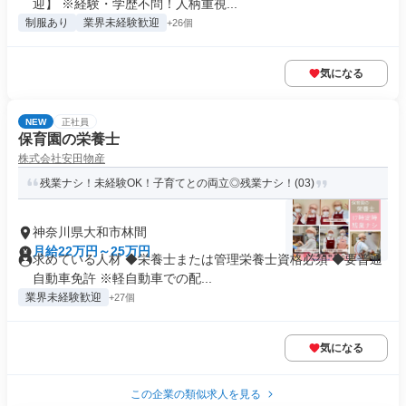
迎】 ※経験・学歴不問！人柄重視...
制服あり
業界未経験歓迎
+26個
気になる
NEW
正社員
保育園の栄養士
株式会社安田物産
残業ナシ！未経験OK！子育てとの両立◎残業ナシ！(03)
神奈川県大和市林間
月給22万円～25万円
求めている人材 ◆栄養士または管理栄養士資格必須 ◆要普通
自動車免許 ※軽自動車での配...
業界未経験歓迎
+27個
気になる
この企業の類似求人を見る