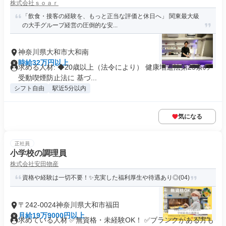
株式会社ｓｏａｒ
「飲食・接客の経験を、もっと正当な評価と休日へ」 関東最大級
の大手グループ経営の圧倒的な安...
神奈川県大和市大和南
時給32万円以上
求める人材: ◆20歳以上（法令により） 健康増進法第25条の
受動喫煙防止法に 基づ...
シフト自由
駅近5分以内
気になる
正社員
小学校の調理員
株式会社安田物産
資格や経験は一切不要！✨充実した福利厚生や待遇あり◎(04)
〒242-0024神奈川県大和市福田
月給19万9000円以上
求めている人材 ✅無資格・未経験OK！ ✅ブランクがある方も