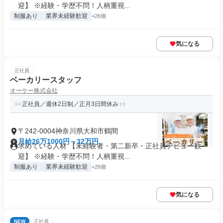
迎】 ※経験・学歴不問！人柄重視...
制服あり
業界未経験歓迎
+26個
気になる
正社員
ベーカリースタッフ
オーケー株式会社
正社員／週休2日制／正月3日間休み
〒242-0004神奈川県大和市鶴間
月給26万1000円～32万円
求めている人材 【未経験者・第二新卒・正社員デビュー歓
迎】 ※経験・学歴不問！人柄重視...
制服あり
業界未経験歓迎
+26個
気になる
NEW
正社員