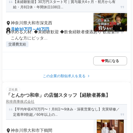
【未経験歓迎】30万円スタート可｜賞与最大4ヶ月・初月から有
給・月8日休・年間休日108日...
神奈川県大和市深見西
月給30万円～40万円
求める人材: ◆未経験歓迎 ◆飲食経験者優遇あり 歓迎要件 ✨
こんな方にピッタ...
交通費支給
気になる
この企業の類似求人を見る
正社員
「とんかつ和幸」の店舗スタッフ【経験者募集】
和幸商事株式会社
【平均年収470万円〜！月8日〜9休み・深夜営業なし】充実研修／
定着率9割超／60年以上の...
神奈川県大和市下鶴間