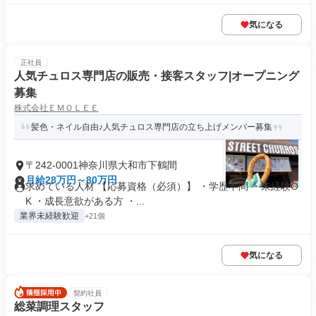
気になる
正社員
人気チュロス専門店の販売・接客スタッフ|オープニング
募集
株式会社ＥＭＯＬＥＥ
髪色・ネイル自由♪人気チュロス専門店の立ち上げメンバー募集
〒242-0001神奈川県大和市下鶴間
月給28万円～80万円
求めている人材 【応募資格（必須）】 ・学歴不問 ・未経験O
K ・成長意欲がある方 ・...
業界未経験歓迎
+21個
気になる
契約社員
総菜調理スタッフ