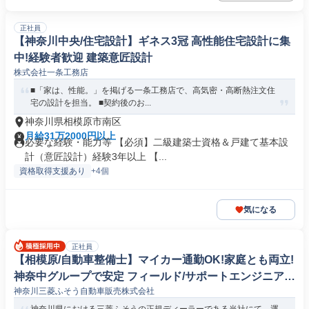
正社員
【神奈川中央/住宅設計】ギネス3冠 高性能住宅設計に集
中!経験者歓迎 建築意匠設計
株式会社一条工務店
■「家は、性能。」を掲げる一条工務店で、高気密・高断熱注文住
宅の設計を担当。 ■契約後のお...
神奈川県相模原市南区
月給31万2000円以上
必要な経験・能力等 【必須】二級建築士資格＆戸建て基本設
計（意匠設計）経験3年以上 【...
資格取得支援あり
+4個
気になる
正社員
【相模原/自動車整備士】マイカー通勤OK!家庭とも両立!
神奈中グループで安定 フィールド/サポートエンジニア
神奈川三菱ふそう自動車販売株式会社
(自動車/輸送機器)