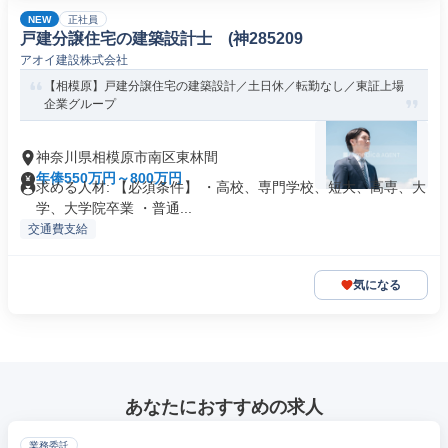
NEW
正社員
戸建分譲住宅の建築設計士 (神285209
アオイ建設株式会社
【相模原】戸建分譲住宅の建築設計／土日休／転勤なし／東証上場
企業グループ
神奈川県相模原市南区東林間
年俸550万円～800万円
求める人材: 【必須条件】 ・高校、専門学校、短大、高専、大
学、大学院卒業 ・普通...
交通費支給
気になる
あなたにおすすめの求人
業務委託