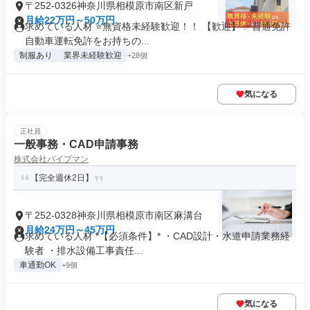
〒252-0326神奈川県相模原市南区新戸
月給22万円～50万円
求めている人材 ⭐無資格未経験歓迎！！ 【歓迎】 ✅普通免許
自動車運転免許をお持ちの...
制服あり
業界未経験歓迎
+28個
気になる
正社員
一般事務・CAD申請事務
株式会社パイプマン
【完全週休2日】
〒252-0328神奈川県相模原市南区麻溝台
月給24万円～45万円
求めている人材 *【必須条件】* ・CAD設計・水道申請業務経
験者 ・排水設備工事責任...
車通勤OK
+9個
気になる