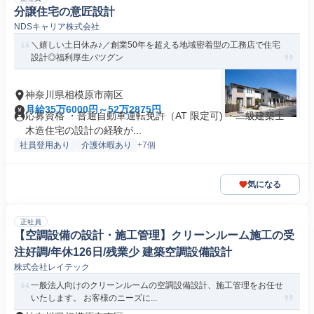
分譲住宅の意匠設計
NDSキャリア株式会社
＼嬉しい土日休み♪／創業50年を超える地域密着型の工務店で住宅
設計◎福利厚生バツグン
神奈川県相模原市南区
月給35万6000円～52万2875円
応募資格 ・普通自動車運転免許（AT 限定可) ・二級建築士 ・
木造住宅の設計の経験が...
社員登用あり
介護休暇あり
+7個
気になる
正社員
【空調設備の設計・施工管理】クリーンルーム施工の受
注好調/年休126日/残業少 建築空調設備設計
株式会社レイテック
一般法人向けのクリーンルームの空調設備設計、施工管理をお任せ
いたします。 お客様のニーズに...