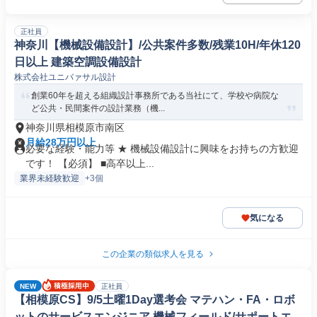
正社員
神奈川【機械設備設計】/公共案件多数/残業10H/年休120
日以上 建築空調設備設計
株式会社ユニバァサル設計
創業60年を超える組織設計事務所である当社にて、学校や病院な
ど公共・民間案件の設計業務（機...
神奈川県相模原市南区
月給28万円以上
必要な経験・能力等 ★ 機械設備設計に興味をお持ちの方歓迎
です！ 【必須】 ■高卒以上...
業界未経験歓迎
+3個
気になる
この企業の類似求人を見る
NEW
正社員
【相模原CS】9/5土曜1Day選考会 マテハン・FA・ロボ
ットのサービスエンジニア 機械フィールド/サポートエン