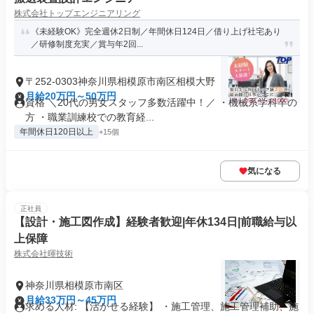
株式会社トップエンジニアリング
《未経験OK》完全週休2日制／年間休日124日／借り上げ社宅あり
／研修制度充実／賞与年2回...
〒252-0303神奈川県相模原市南区相模大野
月給20万円～50万円
資格 ＼20代の男女スタッフ多数活躍中！／ ・機械系学科卒の
方 ・職業訓練校での教育経...
年間休日120日以上
+15個
気になる
正社員
【設計・施工図作成】経験者歓迎|年休134日|前職給与以
上保障
株式会社暉技術
神奈川県相模原市南区
月給33万円～45万円
求める人材: 【活かせる経験】 ・施工管理、施工管理補助、施