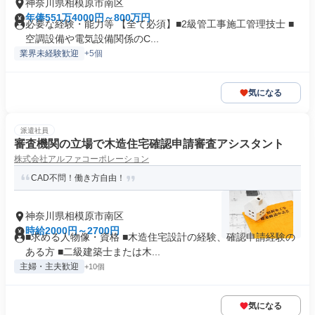
神奈川県相模原市南区
年俸551万4000円～800万円
必要な経験・能力等 【全て必須】■2級管工事施工管理技士 ■
空調設備や電気設備関係のC...
業界未経験歓迎
+5個
気になる
派遣社員
審査機関の立場で木造住宅確認申請審査アシスタント
株式会社アルファコーポレーション
CAD不問！働き方自由！
神奈川県相模原市南区
時給2000円～2700円
■求める人物像・資格 ■木造住宅設計の経験、確認申請経験の
ある方 ■二級建築士または木...
主婦・主夫歓迎
+10個
気になる