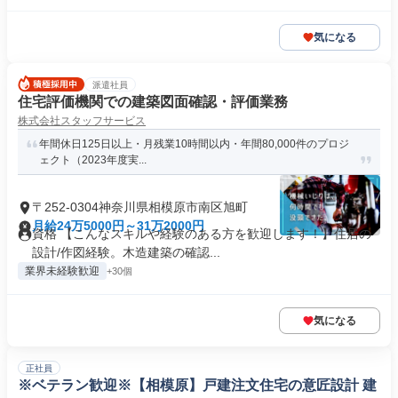
気になる
派遣社員
住宅評価機関での建築図面確認・評価業務
株式会社スタッフサービス
年間休日125日以上・月残業10時間以内・年間80,000件のプロジ
ェクト（2023年度実...
〒252-0304神奈川県相模原市南区旭町
月給24万5000円～31万2000円
資格 【こんなスキルや経験のある方を歓迎します！】住居の
設計/作図経験。木造建築の確認...
業界未経験歓迎
+30個
気になる
正社員
※ベテラン歓迎※【相模原】戸建注文住宅の意匠設計 建