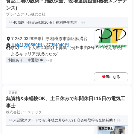
食品工場の設備・施設保全、現場連携担当(機械メンテナ
ンス)
プライムデリカ株式会社
40歳以下限定//残業20H/！福利厚生充実！
〒252-0328神奈川県相模原市南区麻溝台
月給21万6580円～27万4040円
求めている人材 40歳以下募集（例外事由3号のイ/長期勤続に
よるキャリア形成のため） ...
制服あり
車通勤OK
+2個
気になる
正社員
無資格&未経験OK、土日休みで年間休日115日の電気工
事士
株式会社アーステック
未経験スタートでも5年後に月収40万も◎資格取得も全額補助！