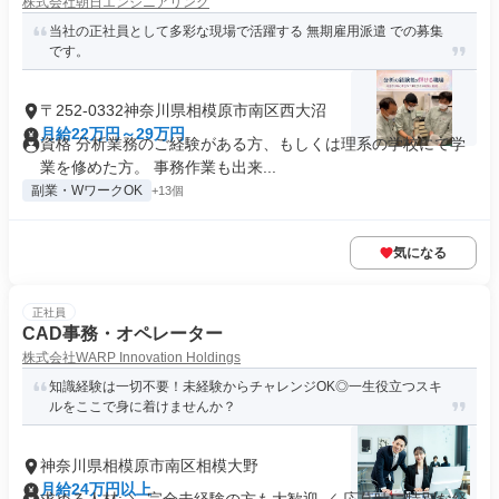
株式会社朝日エンジニアリング
当社の正社員として多彩な現場で活躍する 無期雇用派遣 での募集
です。
〒252-0332神奈川県相模原市南区西大沼
月給22万円～29万円
資格 分析業務のご経験がある方、もしくは理系の学校にて学
業を修めた方。 事務作業も出来...
副業・WワークOK
+13個
気になる
正社員
CAD事務・オペレーター
株式会社WARP Innovation Holdings
知識経験は一切不要！未経験からチャレンジOK◎一生役立つスキ
ルをここで身に着けませんか？
神奈川県相模原市南区相模大野
月給24万円以上