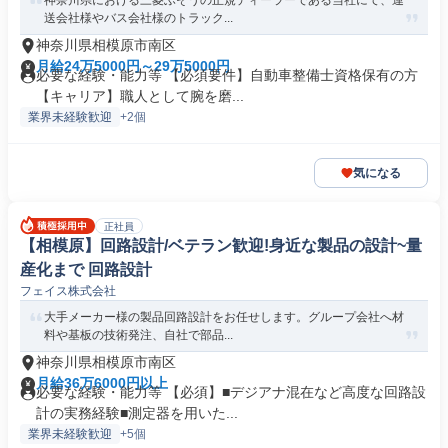
神奈川県における三菱ふそうの正規ディーラーである当社にて、運
送会社様やバス会社様のトラック...
神奈川県相模原市南区
月給24万5000円～29万5000円
必要な経験・能力等 【必須要件】自動車整備士資格保有の方
【キャリア】職人として腕を磨...
業界未経験歓迎
+2個
気になる
正社員
【相模原】回路設計/ベテラン歓迎!身近な製品の設計~量
産化まで 回路設計
フェイス株式会社
大手メーカー様の製品回路設計をお任せします。グループ会社へ材
料や基板の技術発注、自社で部品...
神奈川県相模原市南区
月給36万6000円以上
必要な経験・能力等 【必須】■デジアナ混在など高度な回路設
計の実務経験■測定器を用いた...
業界未経験歓迎
+5個