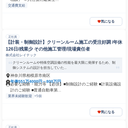
交通費支給
気になる
正社員
【計装・制御設計】クリーンルーム施工の受注好調 /年休
126日/残業少 その他施工管理/現場責任者
株式会社レイテック
クリーンルームや特殊空調設備の性能を最大限に発揮するため、制
御システムの設計を担当していた...
神奈川県相模原市南区
年俸551万4000円～800万円
必要な経験・能力等 【必須】■制御設計のご経験 ■計装設備設
計のご経験 ■普通自動車第...
業界未経験歓迎
+5個
気になる
正社員