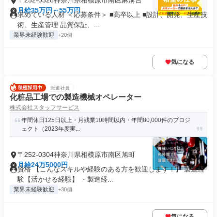
〒252-0328神奈川県相模原市南区麻溝台
月給35万円～55万円
求めている人材 ＜応募条件＞ ■高卒以上 ■設計、開発、生産技
術、生産管理 品質保証、...
業界未経験歓迎
+20個
気になる
派遣社員
化粧品工場での製造機械オペレーター
株式会社スタッフサービス
年間休日125日以上・月残業10時間以内・年間80,000件のプロジ
ェクト（2023年度実...
〒252-0304神奈川県相模原市南区旭町
月給24万5000円
資格 【こんなスキルや経験のある方を歓迎します！】 製造経
験【活かせる経験】 ・製造経...
業界未経験歓迎
+30個
気になる