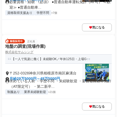
必要資格・経験 《必須》 ●普通自動車運転免許（AT可） ≪歓
迎≫ ●普通自動車...
資格取得支援あり
学歴不問
+7個
気になる
正社員
地盤の調査(現場作業)
株式会社サムシング
【一人で気楽に働く】未経験OK／年休125日・上場G
〒252-0328神奈川県相模原市南区麻溝台
月給29万5000円～49万5000円
求めている人材 ・学歴不問 ・未経験歓迎 ・要普通自動車免許
（AT限定可） ・第二新卒...
制服あり
業界未経験歓迎
+21個
気になる