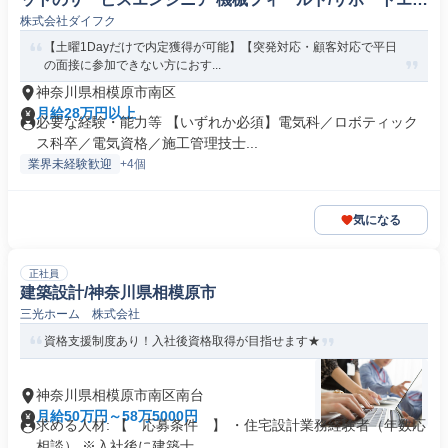
株式会社ダイフク
ジニア
【土曜1Dayだけで内定獲得が可能】【突発対応・顧客対応で平日
の面接に参加できない方におす...
神奈川県相模原市南区
月給28万円以上
必要な経験・能力等 【いずれか必須】電気科／ロボティック
ス科卒／電気資格／施工管理技士...
業界未経験歓迎
+4個
気になる
正社員
建築設計/神奈川県相模原市
三光ホーム 株式会社
資格支援制度あり！入社後資格取得が目指せます★
神奈川県相模原市南区南台
月給50万円～58万5000円
求める人材: 【 応募条件 】 ・住宅設計業務経験者（年数応
相談） ※入社後に建築士...