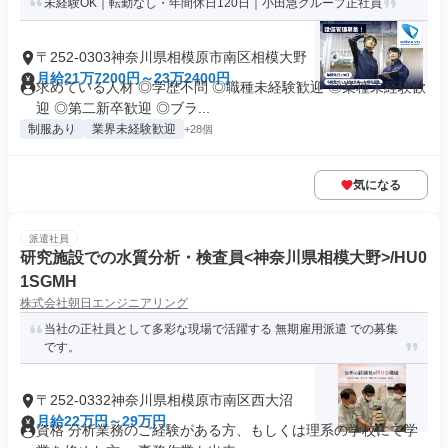
未経験OK｜転勤なし・年間休日120日｜小田急グループ正社員
〒252-0303神奈川県相模原市南区相模大野
月給21万7200円～23万2400円
求めている人材 ◎学歴不問 ◎職種未経験歓迎 ◎業種未経験歓
迎 ◎第二新卒歓迎 ◎ブラ...
制服あり
業界未経験歓迎
+28個
気になる
派遣社員
研究施設での水質分析・検査員<神奈川県相模大野>/HU0
1SGMH
株式会社朝日エンジニアリング
当社の正社員として多彩な現場で活躍する 無期雇用派遣 での募集
です。
〒252-0332神奈川県相模原市南区西大沼
月給22万円～29万円
資格 分析業務のご経験がある方、もしくは理系の学校にて学