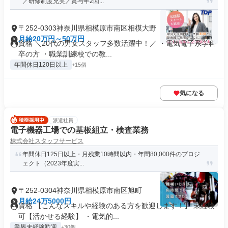
／研修制度充実／賞与年2回...
〒252-0303神奈川県相模原市南区相模大野
月給20万円～50万円
資格 ＼20代の男女スタッフ多数活躍中！／ ・電気電子系学科
卒の方 ・職業訓練校での教...
年間休日120日以上
+15個
気になる
派遣社員
電子機器工場での基板組立・検査業務
株式会社スタッフサービス
年間休日125日以上・月残業10時間以内・年間80,000件のプロジ
ェクト（2023年度実...
〒252-0304神奈川県相模原市南区旭町
月給24万5000円
資格 【こんなスキルや経験のある方を歓迎します！】 未経験
可【活かせる経験】 ・電気的...
業界未経験歓迎
+30個