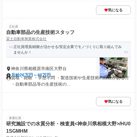
気になる
正社員
自動車部品の生産技術スタッフ
冨士自動車興業株式会社
正社員増員/経験が活かせる/安定企業でモノづくりに取り組んでみ
ませんか！
神奈川県相模原市南区大野台
月給26万円～40万円
資格・経験 ・学歴不問 ・製造技術や生産技術の経験がある方
・自動車部品等の生産技術の...
気になる
派遣社員
研究施設での水質分析・検査員<神奈川県相模大野>/HU0
1SGMHM