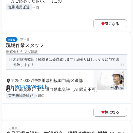
方ご応募ください。 【この...
無期雇用派遣
+7個
気になる
NEW
正社員
現場作業スタッフ
株式会社ヤマダ建設
未経験者歓迎！経験者は優遇致します♪ 頑張りはしっかり給与で還
元致します！
〒252-0327神奈川県相模原市南区磯部
日給1万2000円以上
【応募資格】 要普通自動車免許（AT限定不可）
業界未経験歓迎
+15個
気になる
正社員