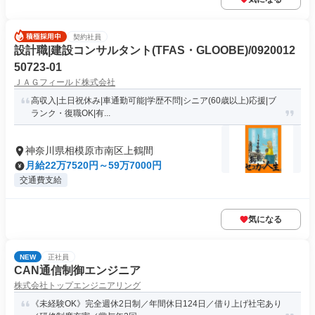
契約社員
設計職|建設コンサルタント(TFAS・GLOOBE)/0920012
50723-01
ＪＡＧフィールド株式会社
高収入|土日祝休み|車通勤可能|学歴不問|シニア(60歳以上)応援|ブ
ランク・復職OK|有...
神奈川県相模原市南区上鶴間
月給22万7520円～59万7000円
交通費支給
気になる
NEW
正社員
CAN通信制御エンジニア
株式会社トップエンジニアリング
《未経験OK》完全週休2日制／年間休日124日／借り上げ社宅あり