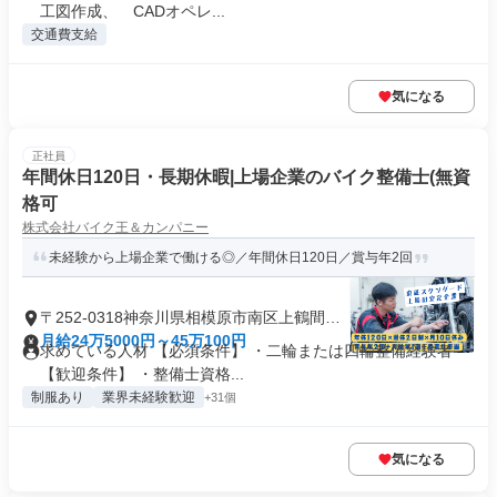
工図作成、 CADオペレ...
交通費支給
気になる
正社員
年間休日120日・長期休暇|上場企業のバイク整備士(無資
格可
株式会社バイク王＆カンパニー
未経験から上場企業で働ける◎／年間休日120日／賞与年2回
〒252-0318神奈川県相模原市南区上鶴間本
町
月給24万5000円～45万100円
求めている人材 【必須条件】 ・二輪または四輪整備経験者
【歓迎条件】 ・整備士資格...
制服あり
業界未経験歓迎
+31個
気になる