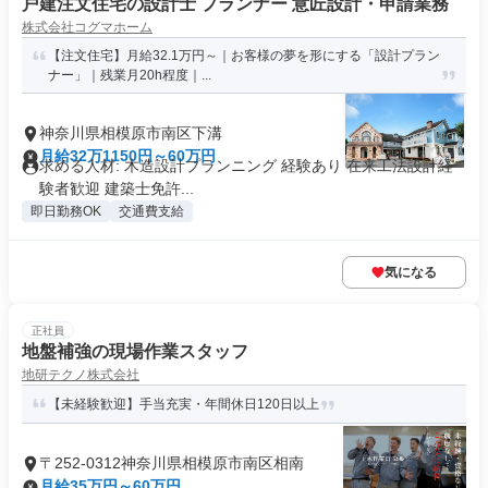
戸建注文住宅の設計士 プランナー 意匠設計・申請業務
株式会社コグマホーム
【注文住宅】月給32.1万円～｜お客様の夢を形にする「設計プラン
ナー」｜残業月20h程度｜...
神奈川県相模原市南区下溝
月給32万1150円～60万円
求める人材: 木造設計プランニング 経験あり 在来工法設計経
験者歓迎 建築士免許...
即日勤務OK
交通費支給
気になる
正社員
地盤補強の現場作業スタッフ
地研テクノ株式会社
【未経験歓迎】手当充実・年間休日120日以上
〒252-0312神奈川県相模原市南区相南
月給35万円～60万円