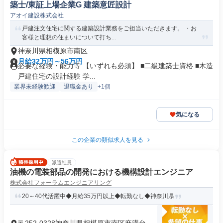
築士/東証上場企業G 建築意匠設計
アオイ建設株式会社
戸建注文住宅に関する建築設計業務をご担当いただきます。 ・お
客様と理想の住まいについて打ち...
神奈川県相模原市南区
月給32万円～56万円
必要な経験・能力等 【いずれも必須】 ■二級建築士資格 ■木造
戸建住宅の設計経験 学...
業界未経験歓迎
退職金あり
+1個
気になる
この企業の類似求人を見る
派遣社員
油機の電装部品の開発における機構設計エンジニア
株式会社フォーラムエンジニアリング
20～40代活躍中◆月給35万円以上◆転勤なし◆神奈川県