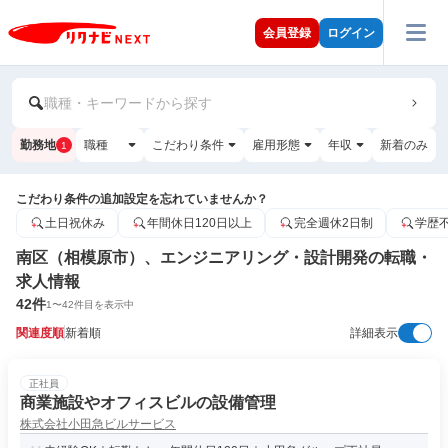
会員登録
ログイン
職種・キーワードから探す
勤務地
職種
こだわり条件
雇用形態
年収
新着のみ
1
こだわり条件の追加設定を忘れていませんか？
土日祝休み
年間休日120日以上
完全週休2日制
学歴
南区（相模原市）、エンジニアリング・設計開発の転職・
求人情報
42
件
1
〜
42
件目を表示中
関連度順
新着順
詳細表示
正社員
商業施設やオフィスビルの設備管理
株式会社小田急ビルサービス