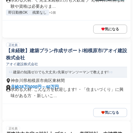
求める人材: ＼ 完全未経験の方も大歓迎 ／ 応募時に特別な経
験や資格は必要ありま...
即日勤務OK
残業なし
+1個
気になる
正社員
【未経験】建築プラン作成サポート/相模原市/アオイ建設
株式会社
アオイ建設株式会社
建築の知識ゼロでも大丈夫♪先輩がマンツーマンで教えます!
神奈川県相模原市南区東林間
月給28万5000円～40万円
求める人材: こんな方を歓迎します! ・「住まいづくり」に興
味がある方 ・新しいこ...
気になる
正社員