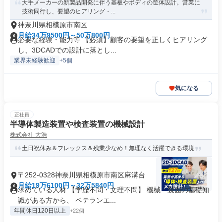
大手メーカーの新製品開発に伴う基板やボディの筐体設計。営業に
技術同行し、要望のヒアリング・...
神奈川県相模原市南区
月給34万9500円～50万800円
必要な経験・能力等 【必須】顧客の要望を正しくヒアリング
し、3DCADでの設計に落とし...
業界未経験歓迎
+5個
気になる
正社員
半導体製造装置や検査装置の機械設計
株式会社 大浩
土日祝休み＆フレックス＆残業少なめ！無理なく活躍できる環境
〒252-0328神奈川県相模原市南区麻溝台
月給19万6100円～32万5840円
求めている人材 【学歴不問・文理不問】 機械・製図の基礎知
識がある方から、 ベテランエ...
年間休日120日以上
+22個