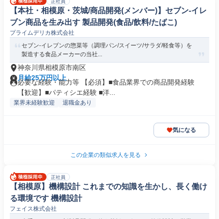
正社員
【本社・相模原・茨城/商品開発(メンバー)】セブン-イレ
ブン商品を生み出す 製品開発(食品/飲料/たばこ)
プライムデリカ株式会社
セブン-イレブンの惣菜等（調理パン/スイーツ/サラダ/軽食等）を
製造する食品メーカーの当社...
神奈川県相模原市南区
月給25万円以上
必要な経験・能力等 【必須】■食品業界での商品開発経験
【歓迎】■パティシエ経験 ■洋...
業界未経験歓迎
退職金あり
気になる
この企業の類似求人を見る
正社員
【相模原】機構設計 これまでの知識を生かし、長く働け
る環境です 機構設計
フェイス株式会社