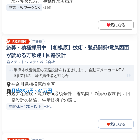
業を修めた方。 事務作業も出来...
副業・WワークOK
+13個
気になる
正社員
急募・積極採用中!【相模原】技術・製品開発/電気図面
が読める方歓迎!! 回路設計
協立テストシステム株式会社
半導体検査装置の回路設計をお任せします。自動車メーカーやEM
S事業社の工場の責任者と打ち合...
神奈川県相模原市南区
月給33万円～41万円
必要な経験・能力等 ■必須条件：電気図面の読める方 例：回
路設計の経験、生産技術での設...
年間休日120日以上
+3個
気になる