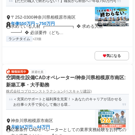
【ただの職人で終わらない！】職長から幹部へ✅年収750万円可
〒252-0300神奈川県相模原市南区
年俸550万円～750万円
求めている人材 ┏━━━━━━┓ ❖ 求める人材 ┗━━━━
━━┛ ❖ 必須要件（どち...
ランチタイム
+23個
気になる
派遣社員
空調衛生設備CADオペレーター/神奈川県相模原市南区:
新築工事・大手勤務
株式会社コプロコンストラクション(ベスキャリ建設)
＜充実のサポートと福利厚生充実！＞あなたのキャリアが活かせる
お仕事☆大手で安心して働ける環...
神奈川県相模原市南区
月給34万円～44万円
応募条件 CADオペレーターとしての業界実務経験をお持ちの