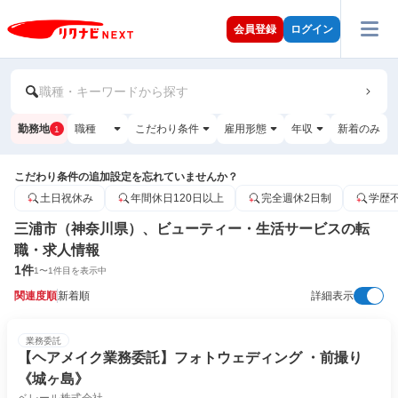
会員登録
ログイン
職種・キーワードから探す
勤務地
職種
こだわり条件
雇用形態
年収
新着のみ
1
こだわり条件の追加設定を忘れていませんか？
土日祝休み
年間休日120日以上
完全週休2日制
学歴
三浦市（神奈川県）、ビューティー・生活サービスの転
職・求人情報
1
件
1
〜
1
件目を表示中
関連度順
新着順
詳細表示
業務委託
【ヘアメイク業務委託】フォトウェディング ・前撮り
《城ヶ島》