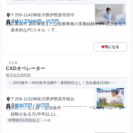
〒259-1142神奈川県伊勢原市田中
月給21万5000円～25万円
応募条件 調剤事務または医療事務の実務経験が1年以上ある方
基本的なPCスキル ＜下...
気になる
正社員
CADオペレーター
株式会社徳村組
20代後半～50代前半活躍中！夜間対応なし！完全週休2日制✨
〒259-1132神奈川県伊勢原市桜台
月給30万円～50万円
求めている人材 ✅必須条件 ￣￣￣￣￣￣ ＊CADオペレーター
経験がある方(半年以上)...
年間休日120日以上
+11個