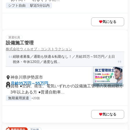
シフト自由
駅近5分以内
気になる
派遣社員
設備施工管理
株式会社ウィルオブ・コンストラクション
経験者募集／通勤も快適＆転勤なし！／月給35万～55万円／土日
祝休・年休120日／過度な残...
神奈川県伊勢原市
月給35万円～55万円
資格 ●空調、衛生、電気いずれかの設備施工管理の実務経験が
3年以上ある方 ●普通自動車...
無期雇用派遣
+20個
気になる
正社員