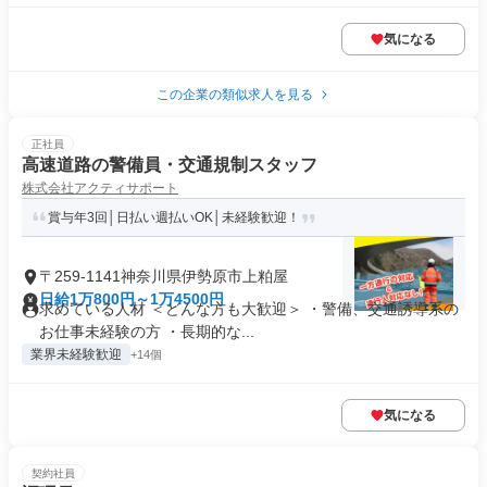
気になる
この企業の類似求人を見る
正社員
高速道路の警備員・交通規制スタッフ
株式会社アクティサポート
賞与年3回│日払い週払いOK│未経験歓迎！
〒259-1141神奈川県伊勢原市上粕屋
日給1万800円～1万4500円
求めている人材 ＜どんな方も大歓迎＞ ・警備、交通誘導系の
お仕事未経験の方 ・長期的な...
業界未経験歓迎
+14個
気になる
契約社員