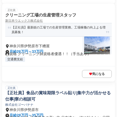
正社員
クリーニング工場の生産管理スタッフ
新日本ウエックス株式会社
【正社員】最新鋭の工場での生産管理業務。工場稼働の向上よる増
員募集！
神奈川県伊勢原市下糟屋
月給26万円～33万円
資格 クリーニング師資格者優遇！！（手当あり）
交通費支給
気になる
正社員
【正社員】食品の賞味期限ラベル貼り|集中力が活かせる
仕事|寮の相談可
株式会社ゴーバナナ
神奈川県伊勢原市
月給28万円～35万円