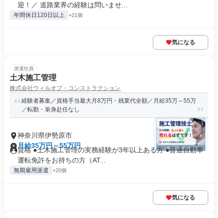
迎！／ 道路業界の経験は問いませ...
年間休日120日以上
+21個
気になる
派遣社員
土木施工管理
株式会社ウィルオブ・コンストラクション
経験者募集／資格手当最大月8万円・残業代全額／月給35万～55万
／転勤・単身赴任なし
神奈川県伊勢原市
月給35万円～55万円
資格 ●土木施工管理の実務経験が3年以上ある方 ●普通自動車
運転免許をお持ちの方（AT...
無期雇用派遣
+20個
気になる