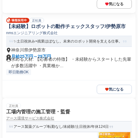
気になる
正社員
【未経験】ロボットの動作チェックスタッフ/伊勢原市
nmsエンジニアリング株式会社
✨土日祝休み×残業ほぼなし。未来のロボット開発を支える仕事。
神奈川県伊勢原市
月給25万円～29万円
求める人材: 【応募者の特徴】 ・未経験からスタートした先輩
が多数活躍中 ・異業種か...
即日勤務OK
気になる
正社員
工場内管理の施工管理・監督
アース環境サービス株式会社
アース製薬グループ/転勤なし/未経験/土日祝休/年休124日