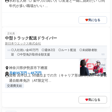
求める人材: ◎ 集中力の高い方 ◎友達と一緒に始めたい ◎同
年代が多い職場がいい ...
気になる
正社員
中型トラック配送ドライバー
新日本ウエックス株式会社
◎入社祝い金40万円 ◎週休2日 ◎ルート配送 ◎未経験者歓
迎 ◎中型免許取得全額支援
神奈川県伊勢原市下糟屋
月給35万円～45万円
資格 高卒以上 50歳位までの方（キャリア形成のため） ※要普
通自動車免許（AT限定可...
交通費支給
気になる