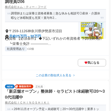
調理員/206
株式会社エム・ティー・フード
調理師または栄養士資格者募集｜急な休みも相談可◎産休・介護休
暇など休暇制度も充実！賞与年2...
〒259-1126神奈川県伊勢原市沼目
月給25万円～30万円
資格 【必須条件】 ◆下記いずれかの有資格者 ┣調理師免許
┗栄養士免許 ―――――...
社員登用あり
+10個
気になる
この企業の類似求人を見る
NEW
正社員
「新店舗オープン」整体師・セラピスト/未経験可/20〜3
0代活躍中
株式会社ＩＣＨＩＮＯＳＨＩＫＩ
＜26年11月オープン予定＞未経験可｜20〜30代活躍中｜業界トッ