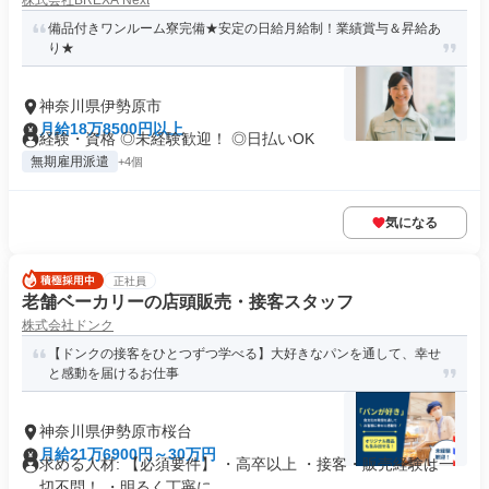
株式会社BREXA Next
備品付きワンルーム寮完備★安定の日給月給制！業績賞与＆昇給あ
り★
神奈川県伊勢原市
月給18万8500円以上
経験・資格 ◎未経験歓迎！ ◎日払いOK
無期雇用派遣
+4個
気になる
正社員
老舗ベーカリーの店頭販売・接客スタッフ
株式会社ドンク
【ドンクの接客をひとつずつ学べる】大好きなパンを通して、幸せ
と感動を届けるお仕事
神奈川県伊勢原市桜台
月給21万6900円～30万円
求める人材: 【必須要件】 ・高卒以上 ・接客・販売経験は一
切不問！ ・明るく丁寧に...