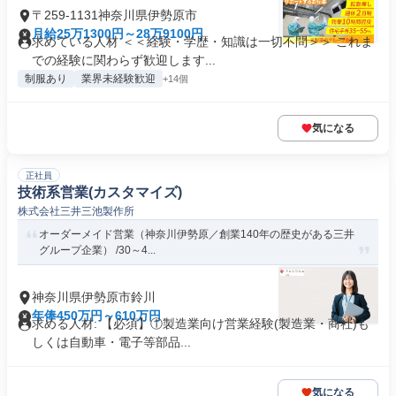
〒259-1131神奈川県伊勢原市
月給25万1300円～28万9100円
求めている人材 ＜＜経験・学歴・知識は一切不問＞＞ これま
での経験に関わらず歓迎します...
制服あり
業界未経験歓迎
+14個
気になる
正社員
技術系営業(カスタマイズ)
株式会社三井三池製作所
オーダーメイド営業（神奈川伊勢原／創業140年の歴史がある三井
グループ企業） /30～4...
神奈川県伊勢原市鈴川
年俸450万円～610万円
求める人材: 【必須】①製造業向け営業経験(製造業・商社)も
しくは自動車・電子等部品...
気になる