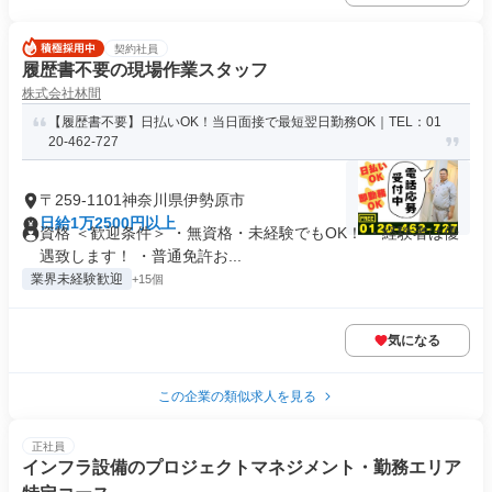
契約社員
履歴書不要の現場作業スタッフ
株式会社林間
【履歴書不要】日払いOK！当日面接で最短翌日勤務OK｜TEL：01
20-462-727
〒259-1101神奈川県伊勢原市
日給1万2500円以上
資格 ＜歓迎条件＞ ・無資格・未経験でもOK！ ・経験者は優
遇致します！ ・普通免許お...
業界未経験歓迎
+15個
気になる
この企業の類似求人を見る
正社員
インフラ設備のプロジェクトマネジメント・勤務エリア