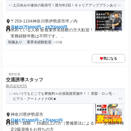
土日休みや連休の取得可！賞与年2回！キャリアアッププランあり
〒259-1104神奈川県伊勢原市坪ノ内
月給25万5000円～28万5000円
求めている人材 飲食業界未経験の方大歓迎！ 経験者も歓迎！
実務経験年数は不問です。 ...
制服あり
業界未経験歓迎
+22個
気になる
契約社員
交通誘導スタッフ
株式会社KSS
≪いつでもどこでも寮無料≫出張面接実施中！！ 茶髪・ロン毛・
ピアス・アートメイクOK★
神奈川県伊勢原市
日給1万1000円～1万4062円
資格・経験 ・18歳以上の方（警備業法による） ・交通誘導検
定2級資格をお持ちの方