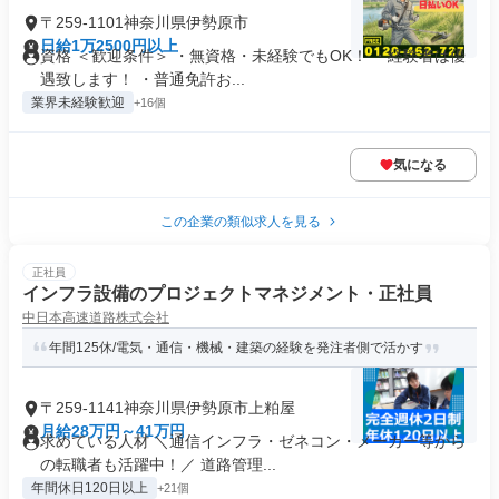
〒259-1101神奈川県伊勢原市
日給1万2500円以上
資格 ＜歓迎条件＞ ・無資格・未経験でもOK！ ・経験者は優
遇致します！ ・普通免許お...
業界未経験歓迎
+16個
気になる
この企業の類似求人を見る
正社員
インフラ設備のプロジェクトマネジメント・正社員
中日本高速道路株式会社
年間125休/電気・通信・機械・建築の経験を発注者側で活かす
〒259-1141神奈川県伊勢原市上粕屋
月給28万円～41万円
求めている人材 ＼通信インフラ・ゼネコン・メーカー等から
の転職者も活躍中！／ 道路管理...
年間休日120日以上
+21個