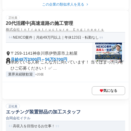
この企業の類似求人を見る
正社員
20代活躍中|高速道路の施工管理
株式会社Ｉｎｆｒａｓｔｒｕｃｔｕｒｅ Ｅｎｇｉｎｅｅｒｓ
NEXCO案件｜月給49万円以上｜年休123日・転勤なし
〒259-1141神奈川県伊勢原市上粕屋
月給49万3300円～56万5700円
求めている人材 こんな方に向いています！ 当てはまったらぜ
ひご応募ください！ ✅ ...
業界未経験歓迎
+20個
気になる
正社員
エッチング装置部品の加工スタッフ
合同会社イテル
高収入を目指せるお仕事！