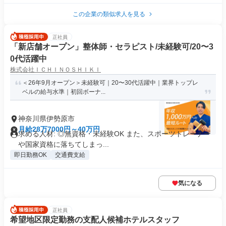
この企業の類似求人を見る
正社員
「新店舗オープン」整体師・セラピスト/未経験可/20〜3
0代活躍中
株式会社ＩＣＨＩＮＯＳＨＩＫＩ
＜26年9月オープン＞未経験可｜20〜30代活躍中｜業界トップレ
ベルの給与水準｜初回ボーナ...
神奈川県伊勢原市
月給28万7000円～40万円
求める人材: ◎無資格・未経験OK また、スポーツトレーナー
や国家資格に落ちてしまっ...
即日勤務OK
交通費支給
気になる
正社員
希望地区限定勤務の支配人候補ホテルスタッフ