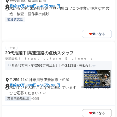
神奈川県伊勢原市鈴川
月給39万2400円～48万7800円
求める人材: 未経験歓迎 学歴不問 コツコツ作業が得意な方 製
造・検査・軽作業の経験...
交通費支給
気になる
正社員
20代活躍中|高速道路の点検スタッフ
株式会社Ｉｎｆｒａｓｔｒｕｃｔｕｒｅ Ｅｎｇｉｎｅｅｒｓ
月給49万円・年収591万円以上！｜年休123日・転勤なし
〒259-1141神奈川県伊勢原市上粕屋
月給49万3300円～56万5700円
求めている人材 こんな方に向いています！ 当てはまったらぜ
ひご応募ください！ ✅ ...
業界未経験歓迎
+20個
気になる