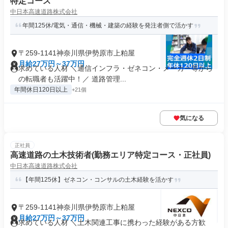
特定コース
中日本高速道路株式会社
年間125休/電気・通信・機械・建築の経験を発注者側で活かす
〒259-1141神奈川県伊勢原市上粕屋
月給27万円～37万円
求めている人材 ＼通信インフラ・ゼネコン・メーカー等から
の転職者も活躍中！／ 道路管理...
年間休日120日以上
+21個
気になる
正社員
高速道路の土木技術者(勤務エリア特定コース・正社員)
中日本高速道路株式会社
【年間125休】ゼネコン・コンサルの土木経験を活かす
〒259-1141神奈川県伊勢原市上粕屋
月給27万円～37万円
求めている人材 ＼土木関連工事に携わった経験がある方歓