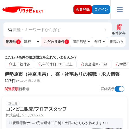
会員登録
ログイン
職種・キーワードから探す
条件保存
勤務地
職種
こだわり条件
雇用形態
年収
新着のみ
1
1
こだわり条件の追加設定を忘れていませんか？
土日祝休み
年間休日120日以上
完全週休2日制
学歴
伊勢原市（神奈川県）、寮・社宅ありの転職・求人情報
117
件
1
〜
100
件目を表示中
関連度順
新着順
詳細表示
正社員
コンビニ販売/フロアスタッフ
株式会社アイワジャパン
夜勤原則ナシの完全週休二日制！土日のどちらか休めます♪