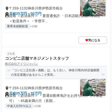
〒259-1132神奈川県伊勢原市桜台
月給25万円～50万円
資格 ＜必須条件＞ ・要普通免許 ・日本語能力試験N1以上 -
＜歓迎条件＞ ・学歴不...
業界未経験歓迎
+14個
気になる
正社員
コンビニ店舗マネジメントスタッフ
株式会社アイワジャパン
「コンビニ正社員＝過酷」は、もう古い。 神奈川県内30店舗展開
の安定基盤があるからこそ実現...
〒259-1132神奈川県伊勢原市桜台
月給25万円～35万円
資格 ＜必須条件＞ ・普通自動車免許をお持ちの方（AT限定
可） ・45歳未満の方（長期...
中途入社50％以上
+14個