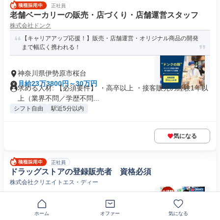
正社員
老舗ベーカリーの販売・店づくり・店舗運営スタッフ
株式会社ドンク
【キャリアアップ応援！】販売・店舗運営・オリジナル商品の開発
まで幅広く携われる！
神奈川県伊勢原市桜台
月給23万3800円～30万円
求める人材: 【必須要件】 ・高卒以上 ・接客販売の経験1年以
上（業界不問／学歴不問...
シフト自由
駅近5分以内
気になる
正社員
ドラッグストアの登録販売者 資格必須
株式会社クリエイトエス・ディー
神奈川県伊勢原市
月給22万円～33万円
ホーム
オファー
気になる
応募資格 ＜必須＞登録販売者資格 資格取得後で実務経験がな