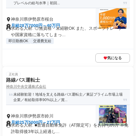
プレベルの給与水準｜初回...
神奈川県伊勢原市桜台
月給28万7000円～40万円
求める人材: ◎無資格・未経験OK また、スポーツトレーナー
や国家資格に落ちてしまっ...
即日勤務OK
交通費支給
気になる
正社員
路線バス運転士
神奈川中央交通株式会社
未経験歓迎！地域を支える路線バス運転士／東証プライム市場上場
企業／有給取得率90%以上／賞...
神奈川県伊勢原市鈴川
月給25万5000円～27万円
求める人材: ■普通自動車免許（AT限定可）をお持ちの方 ※免
許取得後3年以上経過し...