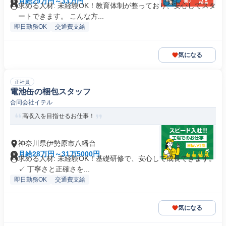
月給29万円～33万円
求める人材: 未経験OK！教育体制が整っており、安心してスタ
ートできます。 こんな方...
即日勤務OK
交通費支給
気になる
正社員
電池缶の梱包スタッフ
合同会社イテル
高収入を目指せるお仕事！
神奈川県伊勢原市八幡台
月給28万円～31万5000円
求める人材: 未経験OK！基礎研修で、安心して成長できます。
✓ 丁寧さと正確さを...
即日勤務OK
交通費支給
気になる