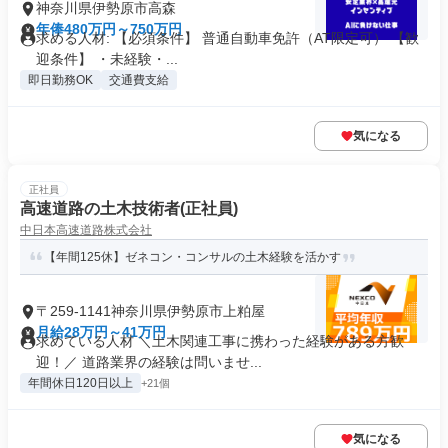
神奈川県伊勢原市高森
年俸480万円～750万円
求める人材: 【必須条件】 普通自動車免許（AT限定可） 【歓
迎条件】 ・未経験・...
即日勤務OK
交通費支給
気になる
正社員
高速道路の土木技術者(正社員)
中日本高速道路株式会社
【年間125休】ゼネコン・コンサルの土木経験を活かす
〒259-1141神奈川県伊勢原市上粕屋
月給28万円～41万円
求めている人材 ＼土木関連工事に携わった経験がある方歓
迎！／ 道路業界の経験は問いませ...
年間休日120日以上
+21個
気になる