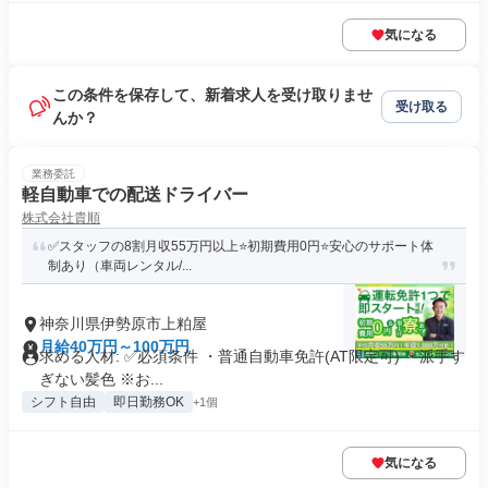
気になる
この条件を保存して、新着求人を受け取りませ
受け取る
んか？
業務委託
軽自動車での配送ドライバー
株式会社貴順
✅スタッフの8割月収55万円以上⭐️初期費用0円⭐️安心のサポート体
制あり（車両レンタル/...
神奈川県伊勢原市上粕屋
月給40万円～100万円
求める人材: ✅️必須条件 ・普通自動車免許(AT限定可) ・派手す
ぎない髪色 ※お...
シフト自由
即日勤務OK
+1個
気になる