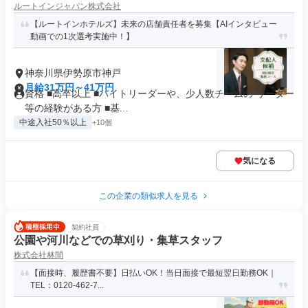
ルートインジャパン株式会社
【ルートインホテルズ】未来の店舗責任者を募集【AIインタビュー
動画での1次選考実施中！】
神奈川県伊勢原市神戸
月給31万円～41万円
資格 ■高卒以上 ■バイトリーダーや、少人数チームの リーダー
等の経験がある方 ■基...
中途入社50％以上
+10個
気になる
この企業の類似求人を見る
契約社員
公園や河川などでの草刈り・集草スタッフ
株式会社林間
【面接時、履歴書不要】日払いOK！当日面接で最短翌日勤務OK｜
TEL：0120-462-7...