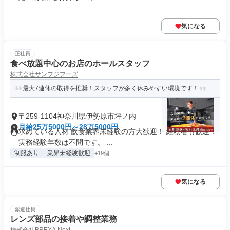
気になる
正社員
食べ放題中心のお店のホールスタッフ
株式会社サンフジフーズ
最大7連休の取得を推奨！スタッフが多く休みやすい環境です！
〒259-1104神奈川県伊勢原市坪ノ内
月給25万5000円～28万5000円
求めている人材 飲食業界未経験の方大歓迎！ 経験者も歓迎！
実務経験年数は不問です。 ...
制服あり
業界未経験歓迎
+19個
気になる
派遣社員
レンズ部品の接着や調整業務