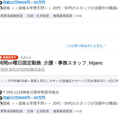
月給12万9000円～30万円
資格 ＜＜資格＆学歴不問＞＞ 20代・30代のスタッフが活躍中の職場♪.
業界未経験歓迎
主婦・主夫歓迎
無期雇用派遣
+29個
この企業の類似求人を見る
派遣社員
時間or曜日固定勤務_介護・事務スタッフ_htjanc
FIDIA SOLUTIONS株式会社
＜平均年齢26歳＞家庭と両立しやすい介護施設サポート◎完全週休3日～4日◎時
〒259-1132神奈川県伊勢原市桜台
月給12万9000円～30万円
資格 ＜＜資格＆学歴不問＞＞ 20代・30代のスタッフが活躍中の職場♪.
業界未経験歓迎
主婦・主夫歓迎
無期雇用派遣
+31個