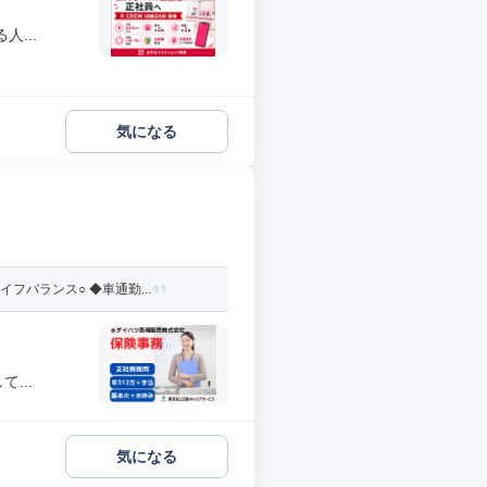
...
気になる
バランス○ ◆車通勤...
...
気になる