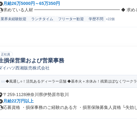
月給26万5000円～65万350円
求めている人材 ━━━━━━━━━━━━━━━━━━━━ ◆ 求める人
業界未経験歓迎
ランチタイム
フリーター歓迎
学歴不問
+22個
正社員
生損保営業および営業事務
ダイハツ西湘販売株式会社
◆風通し○！活気あるディーラー店舗 ◆基本火＋水休み！残業ほぼなくワークライフ
〒259-1128神奈川県伊勢原市歌川
月給22万円以上
応募資格 ・損保事務のご経験のある方 ・損害保険募集人資格 └失効して