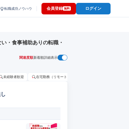
会員登録
ログイン
転職成功ノウハウ
無料
ない・食事補助ありの転職・
関連度順
新着順
詳細表示
未経験者歓迎
在宅勤務（リモートワーク）OK
家賃補助・住宅手当
無し