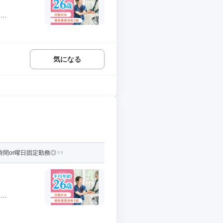
..
気になる
間or曜日固定勤務◎
..