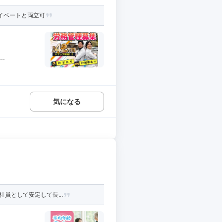
イベートと両立可
.
気になる
員として安定して長...