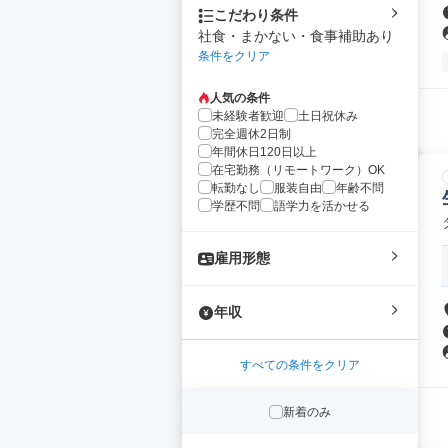
こだわり条件
社食・まかない・食事補助あり
条件をクリア
人気の条件
未経験者歓迎
土日祝休み
完全週休2日制
年間休日120日以上
在宅勤務（リモートワーク）OK
転勤なし
服装自由
年齢不問
学歴不問
語学力を活かせる
雇用形態
年収
すべての条件をクリア
新着のみ