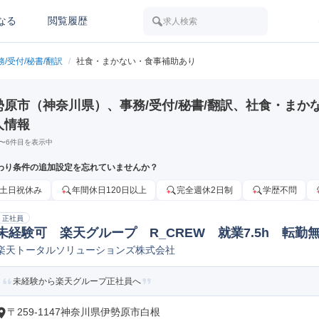
なる
閲覧履歴
求人検索
務/受付/秘書/翻訳
/
社食・まかない・食事補助あり
勢原市（神奈川県）、事務/受付/秘書/翻訳、社食・まか
人情報
〜
6
件目を表示中
わり条件の追加設定を忘れていませんか？
土日祝休み
年間休日120日以上
完全週休2日制
学歴不問
正社員
未経験可 楽天グループ R_CREW 就業7.5h 転勤
楽天トータルソリューションズ株式会社
未経験から楽天グループ正社員へ
〒259-1147神奈川県伊勢原市白根