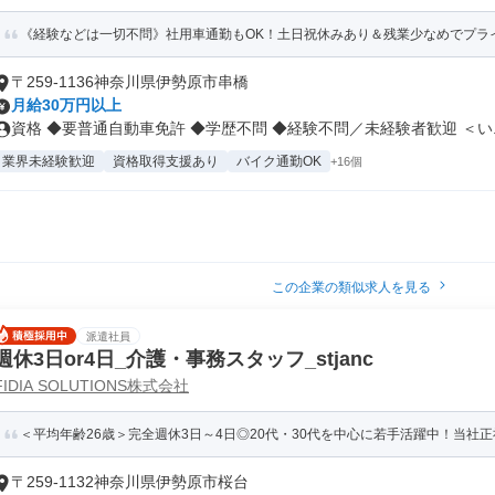
《経験などは一切不問》社用車通勤もOK！土日祝休みあり＆残業少なめでプラ
〒259-1136神奈川県伊勢原市串橋
月給30万円以上
資格 ◆要普通自動車免許 ◆学歴不問 ◆経験不問／未経験者歓迎 ＜い..
業界未経験歓迎
資格取得支援あり
バイク通勤OK
+16個
この企業の類似求人を見る
派遣社員
週休3日or4日_介護・事務スタッフ_stjanc
FIDIA SOLUTIONS株式会社
＜平均年齢26歳＞完全週休3日～4日◎20代・30代を中心に若手活躍中！当社正社
〒259-1132神奈川県伊勢原市桜台