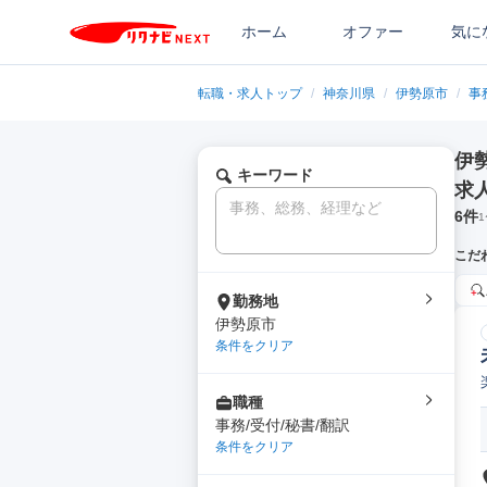
ホーム
オファー
気に
転職・求人トップ
/
神奈川県
/
伊勢原市
/
事
伊
キーワード
求
6
件
1
こだ
勤務地
伊勢原市
条件をクリア
職種
事務/受付/秘書/翻訳
条件をクリア