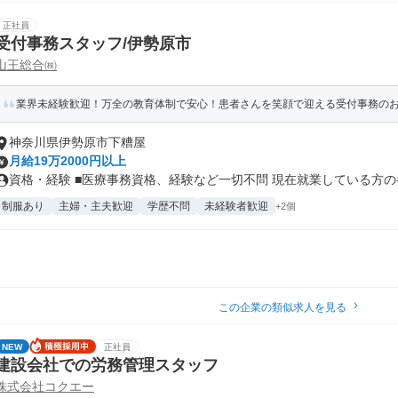
正社員
受付事務スタッフ/伊勢原市
山王総合㈱
業界未経験歓迎！万全の教育体制で安心！患者さんを笑顔で迎える受付事務の
神奈川県伊勢原市下糟屋
月給19万2000円以上
資格・経験 ■医療事務資格、経験など一切不問 現在就業している方の半.
制服あり
主婦・主夫歓迎
学歴不問
未経験者歓迎
+2個
この企業の類似求人を見る
NEW
正社員
建設会社での労務管理スタッフ
株式会社コクエー