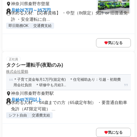
神奈川県秦野市曽屋
月給26万円～35万円
求める人材: 【応募資格】 ・中型（8t限定）免許 or 旧普通免
許 ・安全運転に自...
即日勤務OK
交通費支給
気になる
正社員
タクシー運転手(夜勤のみ)
株式会社愛鶴
＊子育て資金毎月1万円(規定有) ＊住宅補助あり：引越・初期費
用会社負担 ＊研修中も月給3...
神奈川県秦野市秦野駅
月給45万円以上
求める人材: ・64歳までの方（65歳定年制） ・要普通自動車
免許（AT限定可能） ...
シフト自由
交通費支給
気になる