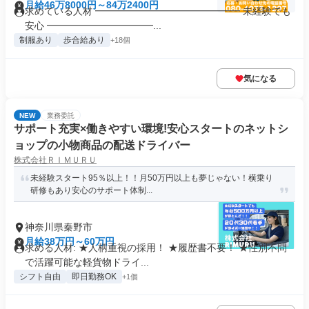
月給46万8000円～84万2400円
求めている人材 ━━━━━━━━━━━━━━━ 未経験でも
安心 ━━━━━━━━━━━...
制服あり
歩合給あり
+18個
気になる
NEW
業務委託
サポート充実×働きやすい環境!安心スタートのネットシ
ョップの小物商品の配送ドライバー
株式会社ＲＩＭＵＲＵ
未経験スタート95％以上！！月50万円以上も夢じゃない！横乗り
研修もあり安心のサポート体制...
神奈川県秦野市
月給38万円～60万円
求める人材: ★人柄重視の採用！ ★履歴書不要！ ★性別不問
で活躍可能な軽貨物ドライ...
シフト自由
即日勤務OK
+1個