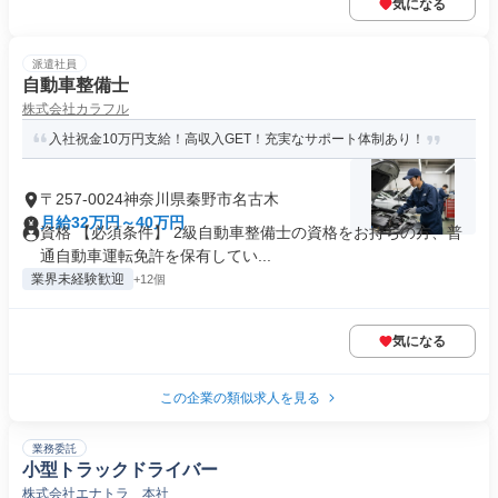
気になる
派遣社員
自動車整備士
株式会社カラフル
入社祝金10万円支給！高収入GET！充実なサポート体制あり！
〒257-0024神奈川県秦野市名古木
月給32万円～40万円
資格 【必須条件】 2級自動車整備士の資格をお持ちの方、普
通自動車運転免許を保有してい...
業界未経験歓迎
+12個
気になる
この企業の類似求人を見る
業務委託
小型トラックドライバー
株式会社エナトラ 本社