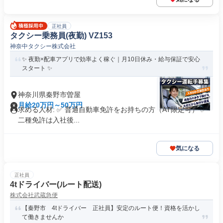
正社員
タクシー乗務員(夜勤) VZ153
神奈中タクシー株式会社
✨ 夜勤×配車アプリで効率よく稼ぐ｜月10日休み・給与保証で安心
スタート ✨
神奈川県秦野市曽屋
月給20万円～50万円
求める人材: ✅️ 普通自動車免許をお持ちの方（AT限定可） ✅️
二種免許は入社後...
気になる
正社員
4tドライバー(ルート配送)
株式会社武蔵急便
【秦野市 4tドライバー 正社員】安定のルート便！資格を活かし
て働きませんか