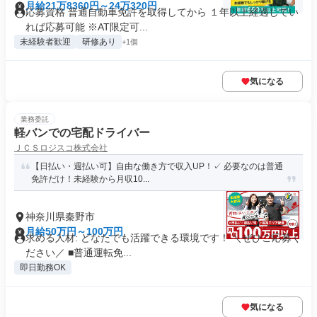
月給21万8360円～24万320円
応募資格 普通自動車免許を取得してから １年以上経過してい
れば応募可能 ※AT限定可...
未経験者歓迎
研修あり
+1個
気になる
業務委託
軽バンでの宅配ドライバー
ＪＣＳロジスコ株式会社
【日払い・週払い可】自由な働き方で収入UP！✓ 必要なのは普通
免許だけ！未経験から月収10...
神奈川県秦野市
月給50万円～100万円
求める人材: どなたでも活躍できる環境です！ ＼ぜひご応募く
ださい／ ■普通運転免...
即日勤務OK
気になる