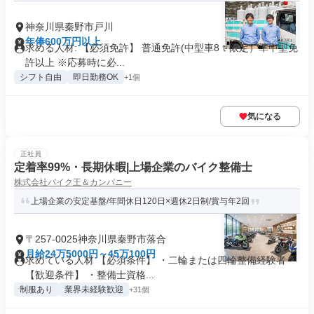
神奈川県秦野市戸川
年俸600万円以上
求める人材: 【必須免許】 普通免許(中型車8ｔ限定）準中型免
許以上 ※応募時に必...
シフト自由
即日勤務OK
+1個
気になる
正社員
定着率99%・長期休暇|上場企業のバイク整備士
株式会社バイク王＆カンパニー
上場企業の安定基盤/年間休日120日×週休2日制/賞与年2回
〒257-0025神奈川県秦野市落合
月給24万5000円～45万100円
求めている人材 【必須条件】 ・二輪または四輪整備経験者
【歓迎条件】 ・整備士資格...
制服あり
業界未経験歓迎
+31個