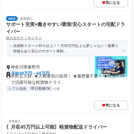
気になる
NEW
業務委託
サポート充実×働きやすい環境!安心スタートの宅配ドラ
イバー
株式会社ＲＩＭＵＲＵ
未経験スタート95％以上！！月50万円以上も夢じゃない！横乗り
研修もあり安心のサポート体制...
神奈川県秦野市
月給38万円～60万円
求める人材: ★人柄重視の採用！ ★履歴書不要！ ★性別不問
で活躍可能な軽貨物ドライ...
シフト自由
即日勤務OK
+1個
気になる
業務委託
〖月収45万円以上可能〗軽貨物配送ドライバー
ドライバーズサポート株式会社