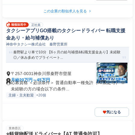
この企業の類似求人を見る
正社員
タクシーアプリGO搭載のタクシードライバー 転職支援
金あり・給与補償あり
神奈中タクシー株式会社 秦野営業所
秦野駅より車で10分 【6ヶ月の給与補償&転職支援金あり】未経験
◎／休み多めでプライベート...
〒257-0031神奈川県秦野市曽屋
月給20万円～45万円
応募資格 ＜必須条件＞ 普通自動車一種免許（AT限定可） ※
未経験の方の場合以下の条件...
主婦・主夫歓迎
+20個
気になる
業務委託
⭐️軽貨物配送ドライバー⭐️【AT 普通免許可】