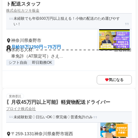
ト配送スタッフ
株式会社カツキ板金
未経験でも年収600万円以上狙える！小物の配送のため運びやす
い！
神奈川県秦野市
月給35万1250円～75万円
求める人材: ＝＝＝＝＝＝＝＝＝＝＝＝＝＝＝＝＝＝ 普通自動
車免許（AT限定可）さえ...
シフト自由
即日勤務OK
気になる
業務委託
〖月収45万円以上可能〗軽貨物配送ドライバー
プロイク株式会社
未経験歓迎♢日払いOK♢寮完備♢普通免許のみ
〒259-1331神奈川県秦野市堀西