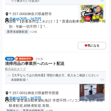
ツリ稼ぎたい方必見!!
〒257-0000神奈川県秦野市
月給45万円～70万円
資格 *【必要条件はこれだけ！】* 普通自動車免許 *【資格・性
別・年齢一切不問！】*...
業界未経験歓迎
+12個
気になる
NEW
正社員
清掃用品の事業所へのルート配送
株式会社キープ
【大手ならではの高待遇】理想の働き方、収入をご相談ください♪
未経験歓迎！
〒257-0031神奈川県秦野市曽屋
月給23万円～30万円
資格 要普通自動車運転免許 学歴不問 パソコンできる方 未経
験者歓迎,経験者歓迎,長期...
制服あり
業界未経験歓迎
+13個