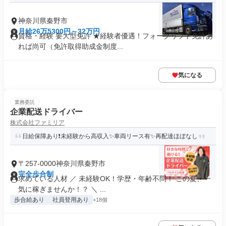
神奈川県秦野市
月給26万5300円～32万円
資格・経験 要大型免許 ★経験者優遇！フォークリフト免許あ
れば尚可（免許取得助成金制度...
気になる
業務委託
企業配送ドライバー
株式会社ファミリア
日給保障あり❗未経験から高収入✨車両リース有✨再配達ほぼなし
〒257-0000神奈川県秦野市
完全歩合制
求めている人材 ／ 未経験OK！学歴・年齢不問！ この夏、一
気に稼ぎませんか！？ ＼ ...
歩合給あり
社員登用あり
+18個