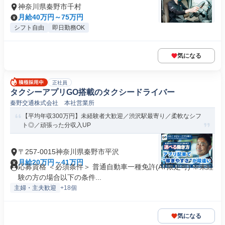
神奈川県秦野市千村
月給40万円～75万円
シフト自由
即日勤務OK
気になる
正社員
タクシーアプリGO搭載のタクシードライバー
秦野交通株式会社 本社営業所
【平均年収300万円】未経験者大歓迎／渋沢駅最寄り／柔軟なシフ
ト◎／頑張った分収入UP
〒257-0015神奈川県秦野市平沢
月給20万円～41万円
応募資格 ＜必須条件＞ 普通自動車一種免許(AT限定可) ※未経
験の方の場合以下の条件...
主婦・主夫歓迎
+18個
気になる