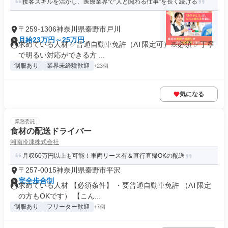
接客スキルを活かし、医療業界で"人と関わる仕事"を長く続ける
〒259-1306神奈川県秦野市戸川
月給23万円～25万円
求めている人材 ✅普通自動車免許（AT限定可）※必須 ✅丁寧
で明るい対応ができる方 ...
制服あり
業界未経験歓迎
+23個
気になる
業務委託
食材の配送ドライバー
湘南冷凍株式会社
月収60万円以上も可能！車両リース有＆直行直帰OKの配送
〒257-0015神奈川県秦野市平沢
完全歩合制
求めている人材 【必須条件】 ・要普通自動車免許 （AT限定
の方もOKです） 【こん...
制服あり
フリーター歓迎
+7個