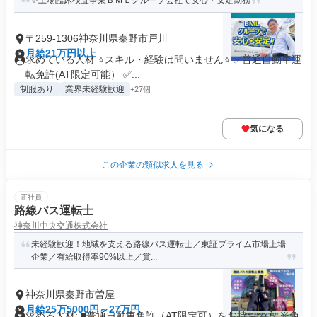
✨上場臨床検査事業ＢＭＬグループ会社で安心・安定勤務
〒259-1306神奈川県秦野市戸川
月給21万円以上
求めている人材 ⭐スキル・経験は問いません⭐ ✅普通自動車運
転免許(AT限定可能） ✅...
制服あり
業界未経験歓迎
+27個
気になる
この企業の類似求人を見る
正社員
路線バス運転士
神奈川中央交通株式会社
未経験歓迎！地域を支える路線バス運転士／東証プライム市場上場
企業／有給取得率90%以上／賞...
神奈川県秦野市曽屋
月給25万5000円～27万円
求める人材: ■普通自動車免許（AT限定可）をお持ちの方 ※免