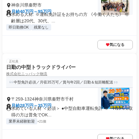
神奈川県秦野市
月給40万円～95万円
求める人材: ※運転免許証をお持ちの方 《今働く人たち》 年
齢層は20代、30代、...
即日勤務OK
残業なし
気になる
正社員
日勤の中型トラックドライバー
株式会社ニッパック物流
中型免許必須／月収35万可／賞与年2回／日勤＆短距離配送
〒259-1324神奈川県秦野市千村
月給28万円～35万円
求めている人材 ＜必須＞ ●中型自動車運転免許 ※～H19.6.2取
得の方は普免でOK...
業界未経験歓迎
+21個
気になる