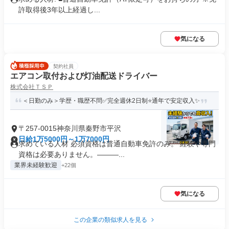
許取得後3年以上経過し...
気になる
契約社員
エアコン取付および灯油配送ドライバー
株式会社ＴＳＰ
＜日勤のみ＞学歴・職歴不問✅完全週休2日制⭐通年で安定収入✨
〒257-0015神奈川県秦野市平沢
日給1万5000円～1万7000円
求めている人材 必須資格は普通自動車免許のみ。 経験や専門
資格は必要ありません。―――...
業界未経験歓迎
+22個
気になる
この企業の類似求人を見る