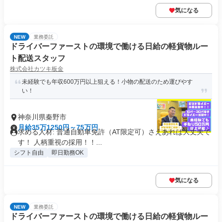
気になる
NEW
業務委託
ドライバーファーストの環境で働ける日給の軽貨物ルー
ト配送スタッフ
株式会社カツキ板金
未経験でも年収600万円以上狙える！小物の配送のため運びやす
い！
神奈川県秦野市
月給35万1250円～75万円
求める人材: 普通自動車免許（AT限定可）さえあれば大丈夫で
す！ 人柄重視の採用！！...
シフト自由
即日勤務OK
気になる
NEW
業務委託
ドライバーファーストの環境で働ける日給の軽貨物ルー