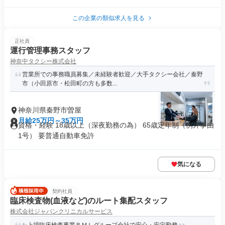
この企業の類似求人を見る
正社員
運行管理事務スタッフ
神奈中タクシー株式会社
営業所での事務職員募集／未経験者歓迎／大手タクシー会社／秦野
市（小田原市・松田町の方も多数...
神奈川県秦野市曽屋
月給25万円～35万円
資格・経験 18歳以上（深夜勤務の為） 65歳定年制（例外事由
1号） 要普通自動車免許
気になる
契約社員
臨床検査物(血液など)のルート集配スタッフ
株式会社ジャパンクリニカルサービス