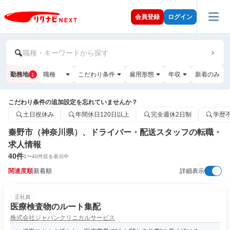
会員登録
ログイン
職種・キーワードから探す
勤務地
職種
こだわり条件
雇用形態
年収
新着のみ
1
こだわり条件の追加設定を忘れていませんか？
土日祝休み
年間休日120日以上
完全週休2日制
学歴
秦野市（神奈川県）、ドライバー・配送スタッフの転職・
求人情報
40
件
1
〜
40
件目を表示中
関連度順
新着順
詳細表示
正社員
医療検査物のルート集配
株式会社ジャパンクリニカルサービス