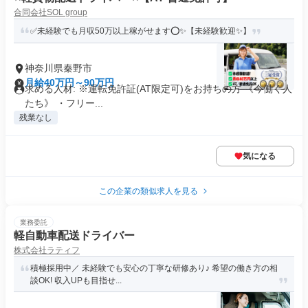
合同会社SOL group
✅未経験でも月収50万以上稼がせます⭕✨【未経験歓迎✨】
神奈川県秦野市
月給40万円～90万円
求める人材: ※運転免許証(AT限定可)をお持ちの方 《今働く人
たち》 ・フリー...
残業なし
気になる
この企業の類似求人を見る
業務委託
軽自動車配送ドライバー
株式会社ラティフ
積極採用中／ 未経験でも安心の丁寧な研修あり♪ 希望の働き方の相
談OK! 収入UPも目指せ...