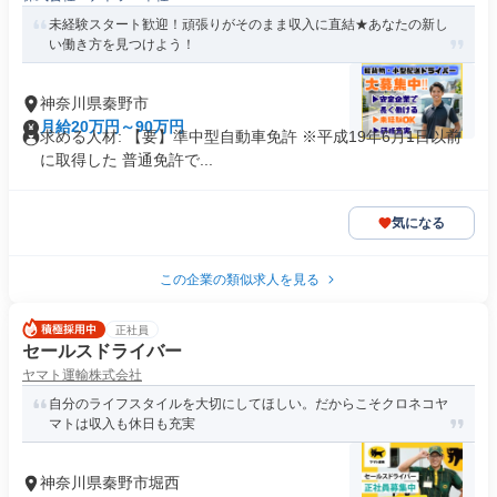
未経験スタート歓迎！頑張りがそのまま収入に直結★あなたの新し
い働き方を見つけよう！
神奈川県秦野市
月給20万円～90万円
求める人材: 【要】準中型自動車免許 ※平成19年6月1日以前
に取得した 普通免許で...
気になる
この企業の類似求人を見る
正社員
セールスドライバー
ヤマト運輸株式会社
自分のライフスタイルを大切にしてほしい。だからこそクロネコヤ
マトは収入も休日も充実
神奈川県秦野市堀西