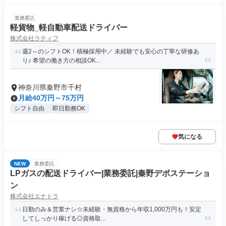
業務委託
軽貨物_軽自動車配送ドライバー
株式会社ラティフ
週2～のシフトOK！積極採用中／ 未経験でも安心の丁寧な研修あ
り♪ 希望の働き方の相談OK...
神奈川県秦野市千村
月給40万円～75万円
シフト自由
即日勤務OK
気になる
NEW
業務委託
LPガスの配送ドライバー|業務委託|秦野デポステーショ
ン
株式会社エナトラ
日勤のみ＆営業ナシ☆未経験・無資格から年収1,000万円も！安定
してしっかり稼げる◎資格取...