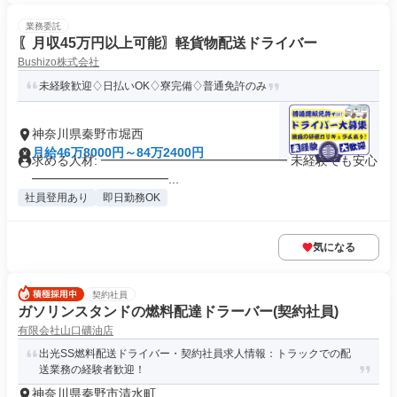
業務委託
〖月収45万円以上可能〗軽貨物配送ドライバー
Bushizo株式会社
未経験歓迎♢日払いOK♢寮完備♢普通免許のみ
神奈川県秦野市堀西
月給46万8000円～84万2400円
求める人材: ━━━━━━━━━━━━━━━ 未経験でも安心
━━━━━━━━━━━...
社員登用あり
即日勤務OK
気になる
契約社員
ガソリンスタンドの燃料配達ドラーバー​(契約社員)
有限会社山口礦油店
出光SS燃料配送ドライバー・契約社員求人情報：トラックでの配
送業務の経験者歓迎！
神奈川県秦野市清水町