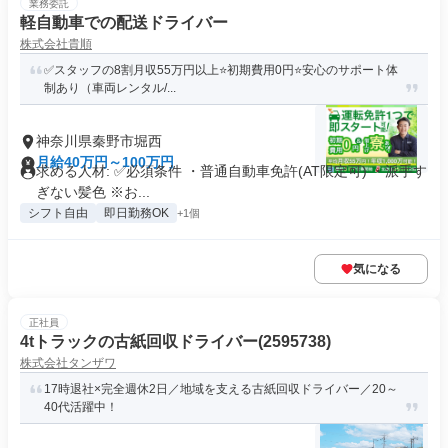
業務委託
軽自動車での配送ドライバー
株式会社貴順
✅スタッフの8割月収55万円以上⭐️初期費用0円⭐️安心のサポート体
制あり（車両レンタル/...
神奈川県秦野市堀西
月給40万円～100万円
求める人材: ✅️必須条件 ・普通自動車免許(AT限定可) ・派手す
ぎない髪色 ※お...
シフト自由
即日勤務OK
+1個
気になる
正社員
4tトラックの古紙回収ドライバー(2595738)
株式会社タンザワ
17時退社×完全週休2日／地域を支える古紙回収ドライバー／20～
40代活躍中！