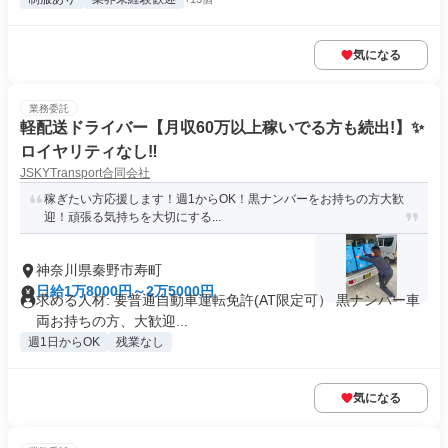
気になる
業務委託
軽配送ドライバー【月収60万以上稼いでる方も続出!】✨️
ロイヤリティなし‼️
JSKYTransport合同会社
稼ぎたい方応援します！週1からOK！黒ナンバーをお持ちの方大歓
迎！頑張る気持ちを大切にする...
神奈川県秦野市寿町
日給1万8000円～2万5000円
求める人材: 要普通自動車運転免許(AT限定可） 黒ナンバー車
両お持ちの方、大歓迎...
週1日からOK
残業なし
気になる