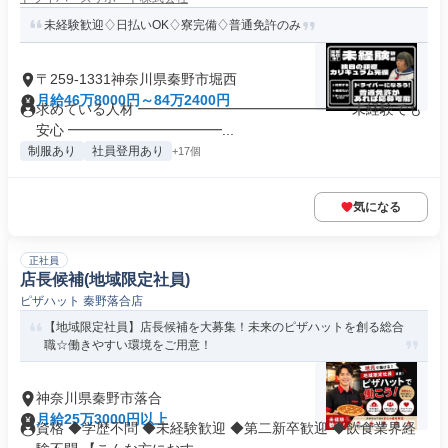
未経験歓迎♢日払いOK♢寮完備♢普通免許のみ
〒259-1331神奈川県秦野市堀西
月給46万8000円～84万2400円
求めている人材 ━━━━━━━━━━━━━━━ 未経験でも
安心 ━━━━━━━━━━━...
制服あり
社員登用あり
+17個
気になる
正社員
店長候補(地域限定社員)
ピザハット 秦野落合店
【地域限定社員】店長候補を大募集！未来のピザハットを創る総合
職☆働きやすい環境をご用意！
神奈川県秦野市落合
月給25万3000円以上
資格 ◆学歴不問 ◆未経験歓迎 ◆第二新卒歓迎 ◆飲食業界経