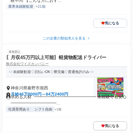
験不問 【こんな方におす...
業界未経験歓迎
+21個
気になる
この企業の類似求人を見る
業務委託
〖月収45万円以上可能〗軽貨物配送ドライバー
株式会社ワイズカンパニー
未経験歓迎♢日払いOK♢寮完備♢普通免許のみ
神奈川県秦野市堀西
月給46万8000円～84万2400円
求める人材: ━━━━━━━━━━━━━━━ 未経験でも安心
━━━━━━━━━━━...
社員登用あり
シフト自由
+1個
気になる