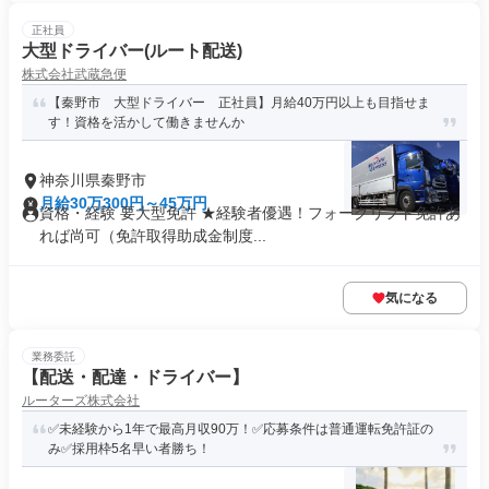
正社員
大型ドライバー(ルート配送)
株式会社武蔵急便
【秦野市 大型ドライバー 正社員】月給40万円以上も目指せま
す！資格を活かして働きませんか
神奈川県秦野市
月給30万300円～45万円
資格・経験 要大型免許 ★経験者優遇！フォークリフト免許あ
れば尚可（免許取得助成金制度...
気になる
業務委託
【配送・配達・ドライバー】
ルーターズ株式会社
✅未経験から1年で最高月収90万！✅応募条件は普通運転免許証の
み✅採用枠5名早い者勝ち！