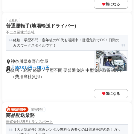
気になる
正社員
普通運転手(地場輸送ドライバー)
不二企業株式会社
経験・学歴不問！定年後の60代も活躍中！普通免許でOK！日勤の
みのワークスタイルです！
神奈川県秦野市曽屋
月給28万円～39万円
資格・経験 経験・学歴不問 要普通免許 中型免許取得制度有
（費用当社負担）
気になる
業務委託
商品配送業務
株式会社SREトランスポート
【大人気案件】車両レンタル無料☆必要なのは普通免許のみ！ガッ