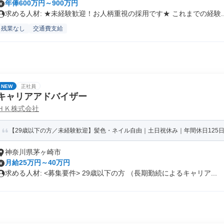
年俸600万円～900万円
求める人材: ★未経験歓迎！お人柄重視の採用です★ これまでの経験..
残業なし
交通費支給
NEW
正社員
キャリアアドバイザー
ＨＫ株式会社
【29歳以下の方／未経験歓迎】髪色・ネイル自由｜土日祝休み｜年間休日125日
神奈川県茅ヶ崎市
月給25万円～40万円
求める人材: <募集要件> 29歳以下の方 （長期勤続によるキャリア...