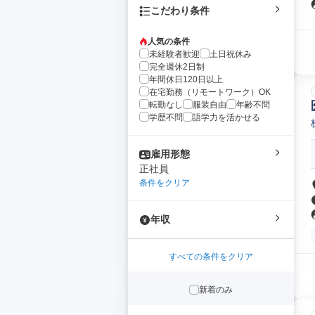
こだわり条件
人気の条件
未経験者歓迎
土日祝休み
完全週休2日制
年間休日120日以上
在宅勤務（リモートワーク）OK
転勤なし
服装自由
年齢不問
学歴不問
語学力を活かせる
雇用形態
正社員
条件をクリア
年収
すべての条件をクリア
新着のみ