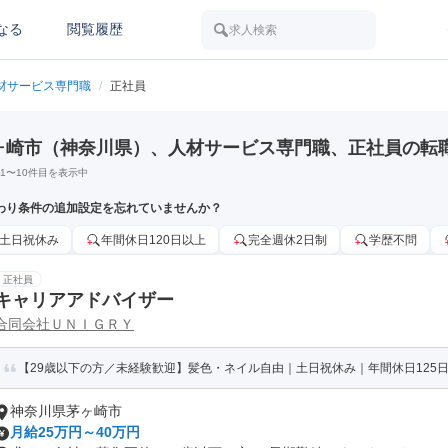
なる
閲覧履歴
求人検索
材サービス専門職
/
正社員
ヶ崎市（神奈川県）、人材サービス専門職、正社員の転
1
〜
10
件目を表示中
わり条件の追加設定を忘れていませんか？
土日祝休み
年間休日120日以上
完全週休2日制
学歴不問
正社員
キャリアアドバイザー
合同会社ＵＮＩＧＲＹ
【29歳以下の方／未経験歓迎】髪色・ネイル自由｜土日祝休み｜年間休日125日
神奈川県茅ヶ崎市
月給25万円～40万円