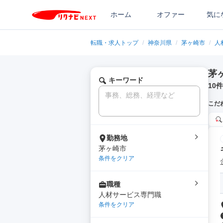
ホーム
オファー
気に
転職・求人トップ
/
神奈川県
/
茅ヶ崎市
/
人
茅
キーワード
10
件
こだ
勤務地
茅ヶ崎市
条件をクリア
職種
人材サービス専門職
条件をクリア