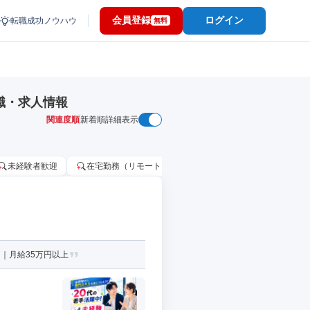
会員登録
ログイン
転職成功ノウハウ
無料
職・求人情報
関連度順
新着順
詳細表示
未経験者歓迎
在宅勤務（リモートワーク）OK
家賃補助・住宅手当
｜月給35万円以上