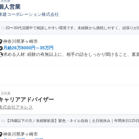
正社員
個人営業
東建コーポレーション株式会社
20〜30代活躍中で相談しやすい環境です。未経験から挑戦しやすく、頑張りが評
神奈川県茅ヶ崎市
月給26万8000円～35万円
求める人材: 経験の有無以上に、相手の話をしっかり聞けること、素直に
正社員
キャリアアドバイザー
株式会社アキレス
【29歳以下の方／未経験歓迎】髪色・ネイル自由｜土日祝休み｜年間休日125日
神奈川県茅ヶ崎市