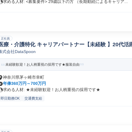
求める人材: <募集要件> 29歳以下の方 （長期勤続によるキャリア...
正社員
医療・介護特化 キャリアパートナー【未経験 】20代活躍
株式会社DataSpoon
未経験歓迎！お人柄重視の採用です★服装⾃由
神奈川県茅ヶ崎市幸町
年俸360万円～700万円
求める人材: ★未経験歓迎！お人柄重視の採用です★
即日勤務OK
交通費支給