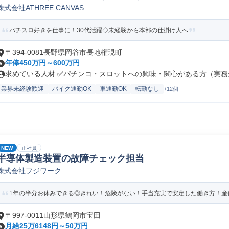
株式会社ATHREE CANVAS
パチスロ好きを仕事に！30代活躍◇未経験から本部の仕掛け人へ
〒394-0081長野県岡谷市長地権現町
年俸450万円～600万円
求めている人材 ✅パチンコ・スロットへの興味・関心がある方（実務未
業界未経験歓迎
バイク通勤OK
車通勤OK
転勤なし
+12個
NEW
正社員
半導体製造装置の故障チェック担当
株式会社フジワーク
1年の半分お休みできる◎きれい！危険がない！手当充実で安定した働き方！産休
〒997-0011山形県鶴岡市宝田
月給25万6148円～50万円