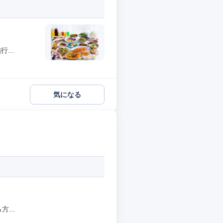
...
気になる
...