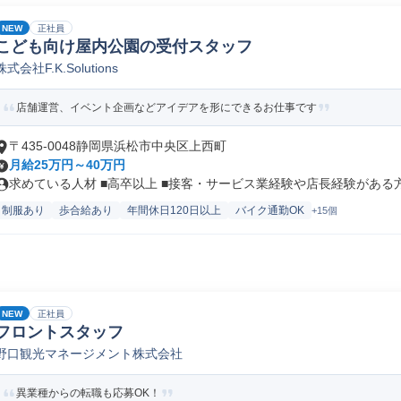
NEW
正社員
こども向け屋内公園の受付スタッフ
株式会社F.K.Solutions
店舗運営、イベント企画などアイデアを形にできるお仕事です
〒435-0048静岡県浜松市中央区上西町
月給25万円～40万円
求めている人材 ■高卒以上 ■接客・サービス業経験や店長経験がある方は
制服あり
歩合給あり
年間休日120日以上
バイク通勤OK
+15個
NEW
正社員
フロントスタッフ
野口観光マネージメント株式会社
異業種からの転職も応募OK！