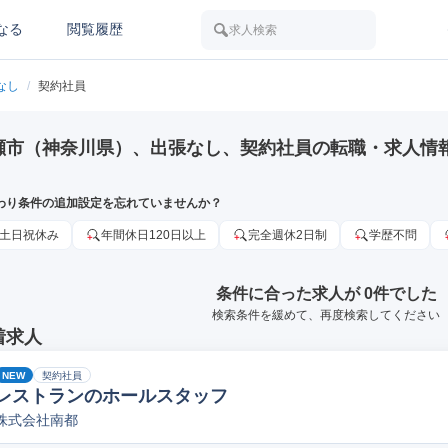
なる
閲覧履歴
求人検索
なし
/
契約社員
瀬市（神奈川県）、出張なし、契約社員の転職・求人情
わり条件の追加設定を忘れていませんか？
土日祝休み
年間休日120日以上
完全週休2日制
学歴不問
条件に合った求人が 0件でした
検索条件を緩めて、再度検索してください
着求人
NEW
契約社員
レストランのホールスタッフ
株式会社南都