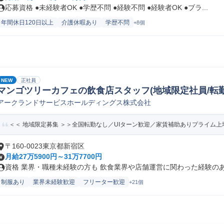
応募資格 ●未経験者OK ●学歴不問 ●経験不問 ●経験者OK ●ブラ...
年間休日120日以上
介護休暇あり
学歴不問
+8個
NEW
正社員
マンゴツリーカフェの飲食店スタッフ(地域限定社員/転勤
アークランドサービスホールディングス株式会社
＜＜ 地域限定募集 ＞＞全国転勤なし／UIターン歓迎／家賃補助ありプライム上場
〒160-0023東京都新宿区
月給27万5900円～31万7700円
資格 業界・職種未経験の方も 飲食業界や店舗運営に関わった経験のある
制服あり
業界未経験歓迎
フリーター歓迎
+21個