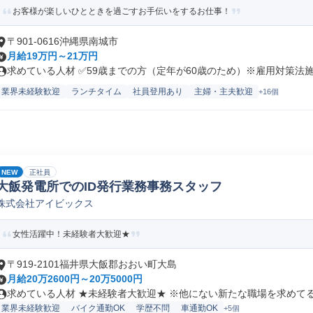
お客様が楽しいひとときを過ごすお手伝いをするお仕事！
〒901-0616沖縄県南城市
月給19万円～21万円
求めている人材 ✅59歳までの方（定年が60歳のため）※雇用対策法施行
業界未経験歓迎
ランチタイム
社員登用あり
主婦・主夫歓迎
+16個
NEW
正社員
大飯発電所でのID発行業務事務スタッフ
株式会社アイビックス
女性活躍中！未経験者大歓迎★
〒919-2101福井県大飯郡おおい町大島
月給20万2600円～20万5000円
求めている人材 ★未経験者大歓迎★ ※他にない新たな職場を求めてる方
業界未経験歓迎
バイク通勤OK
学歴不問
車通勤OK
+5個