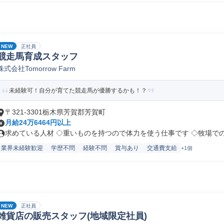
NEW
正社員
競走馬育成スタッフ
株式会社Tomorrow Farm
未経験可！自分が育てた競走馬が優勝するかも！？
〒321-3301栃木県芳賀郡芳賀町
月給24万6464円以上
求めている人材 ◇重いものを持つので体力を使う仕事です ◇牧場でのお
業界未経験歓迎
学歴不問
経験不問
賞与あり
交通費支給
+1個
NEW
正社員
雑貨店の販売スタッフ(地域限定社員)