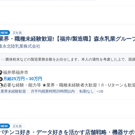
NEW
正社員
業界・職種未経験歓迎!【福井/製造職】森永乳業グループ
森永北陸乳業株式会社
ペレーター/ラインマネージャー(食品/飲料/たばこ)
菌体粉末などの製造業務全般をお任せします。本人の適性を考慮した上で、面接に
福井県福井市
月給25万円～30万円
必要な経験・能力等 ★業界・職種未経験者大歓迎！/I・Uターンも歓迎！
業界未経験歓迎
月平均残業時間20時間以内
転勤なし
+1個
NEW
正社員
パチンコ好き・データ好きを活かす店舗戦略・機器サポ