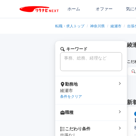
ホーム
オファー
気に
転職・求人トップ
/
神奈川県
/
綾瀬市
/
出張
綾
キーワード
こだ
勤務地
綾瀬市
条件をクリア
新
職種
こだわり条件
出張なし