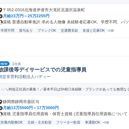
〒052-0316北海道伊達市大滝区北湯沢温泉町
月給23万円～25万2255円
資格 普通自動車免許 求める人物像 未経験者応募OK、学歴不問、パソ..
学歴不問
賞与あり
ブランクOK
交通費支給
友達と応募OK
+2個
NEW
正社員
放課後等デイサービスでの児童指導員
特定非営利活動法人バディー
＼時短正社員の募集！／基本平日は5h程◎未経験・ブランクがあっても無理な
静岡県静岡市葵区与
月給13万5500円～17万3000円
資格 児童指導員任用資格・保育士資格 (児童指導員任用資格について 不
扶養内勤務OK
主婦・主夫歓迎
フリーター歓迎
車通勤OK
+6個