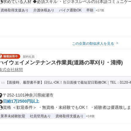
求めている人材 ◆必須スキル ・ビジネスレベルの日本語コミュニケーシ
資格取得支援あり
介護休暇あり
バイク通勤OK
早朝
+17個
この企業の類似求人を見る
契約社員
ハイウェイメンテナンス作業員(道路の草刈り・清掃)
株式会社林間
【面接時、履歴書不要】日払いOK！当日面接で最短翌日勤務OK｜TEL：0120-462
〒252-1101神奈川県綾瀬市
日給1万2500円以上
資格 ＜歓迎条件＞ ・無資格・未経験でもOK！ ・経験者は優遇致します
業界未経験歓迎
社員登用あり
資格取得支援あり
+14個