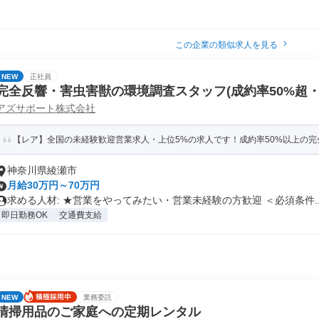
この企業の類似求人を見る
NEW
正社員
完全反響・害虫害獣の環境調査スタッフ(成約率50%超・
アズサポート株式会社
【レア】全国の未経験歓迎営業求人・上位5%の求人です！成約率50%以上の完全
神奈川県綾瀬市
月給30万円～70万円
求める人材: ★営業をやってみたい・営業未経験の方歓迎 ＜必須条件..
即日勤務OK
交通費支給
NEW
業務委託
清掃用品のご家庭への定期レンタル