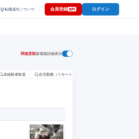
会員登録
ログイン
転職成功ノウハウ
無料
関連度順
新着順
詳細表示
未経験者歓迎
在宅勤務（リモートワーク）OK
家賃補助・住宅手当