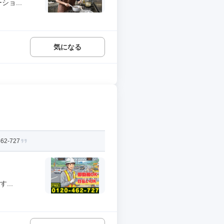
ョ...
気になる
-727
...