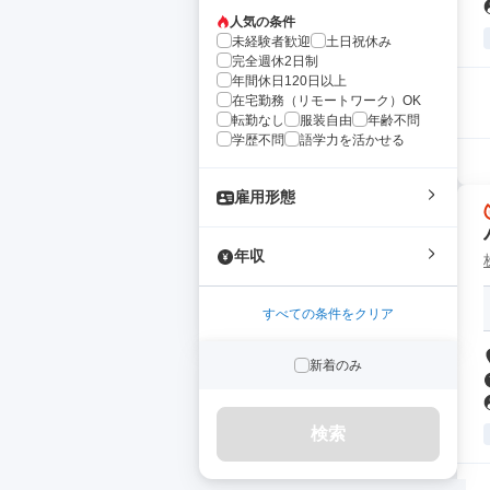
人気の条件
未経験者歓迎
土日祝休み
完全週休2日制
年間休日120日以上
在宅勤務（リモートワーク）OK
転勤なし
服装自由
年齢不問
学歴不問
語学力を活かせる
雇用形態
年収
すべての条件をクリア
新着のみ
検索