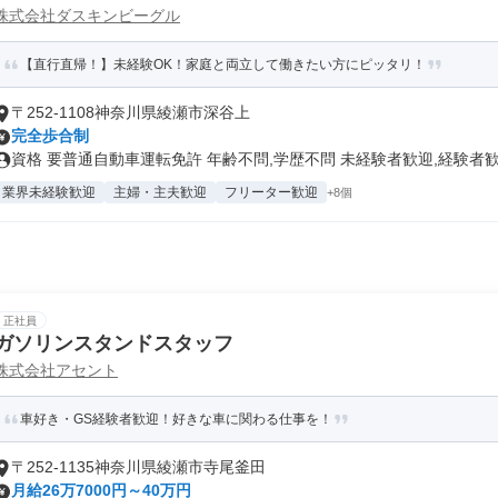
株式会社ダスキンビーグル
【直行直帰！】未経験OK！家庭と両立して働きたい方にピッタリ！
〒252-1108神奈川県綾瀬市深谷上
完全歩合制
資格 要普通自動車運転免許 年齢不問,学歴不問 未経験者歓迎,経験者歓.
業界未経験歓迎
主婦・主夫歓迎
フリーター歓迎
+8個
正社員
ガソリンスタンドスタッフ
株式会社アセント
車好き・GS経験者歓迎！好きな車に関わる仕事を！
〒252-1135神奈川県綾瀬市寺尾釜田
月給26万7000円～40万円