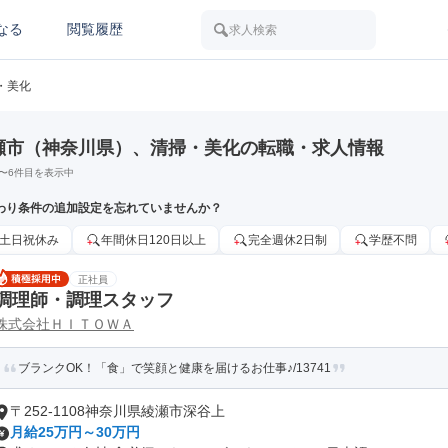
なる
閲覧履歴
求人検索
・美化
瀬市（神奈川県）、清掃・美化の転職・求人情報
〜
6
件目を表示中
わり条件の追加設定を忘れていませんか？
土日祝休み
年間休日120日以上
完全週休2日制
学歴不問
正社員
調理師・調理スタッフ
株式会社ＨＩＴＯＷＡ
ブランクOK！「食」で笑顔と健康を届けるお仕事♪/13741
〒252-1108神奈川県綾瀬市深谷上
月給25万円～30万円