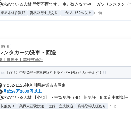
求めている人材 学歴不問です。 車が好きな方や、 ガソリンスタンドで.
業界未経験歓迎
資格取得支援あり
中途入社50％以上
+17個
正社員
レンタカーの洗車・回送
栗山自動車工業株式会社
【必須】中型免許⭐洗車経験やドライバー経験が活かせます！
〒252-1125神奈川県綾瀬市吉岡東
月給26万2000円以上
求めている人材 【必須】 ・中型免許（4t） 旧免許（8t限定中型免許..
制服あり
業界未経験歓迎
主婦・主夫歓迎
資格取得支援あり
+18個