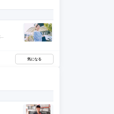
..
気になる