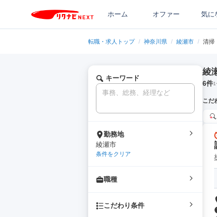
ホーム
オファー
気に
転職・求人トップ
/
神奈川県
/
綾瀬市
/
清掃
綾
キーワード
6
件
1
こだ
勤務地
綾瀬市
条件をクリア
職種
こだわり条件