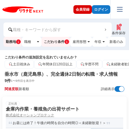
会員登録
ログイン
職種・キーワードから探す
条件保存
勤務地
職種
こだわり条件
雇用形態
年収
新着のみ
1
1
こだわり条件の追加設定を忘れていませんか？
土日祝休み
年間休日120日以上
学歴不問
未経験者歓
垂水市（鹿児島県）、完全週休2日制の転職・求人情報
9
件
1
〜
9
件目を表示中
関連度順
新着順
詳細表示
正社員
倉庫内作業・養殖魚の出荷サポート
株式会社オーシャンプロテック
お昼には終了！午後の時間を自分の時間◎＜未経験歓迎！＞