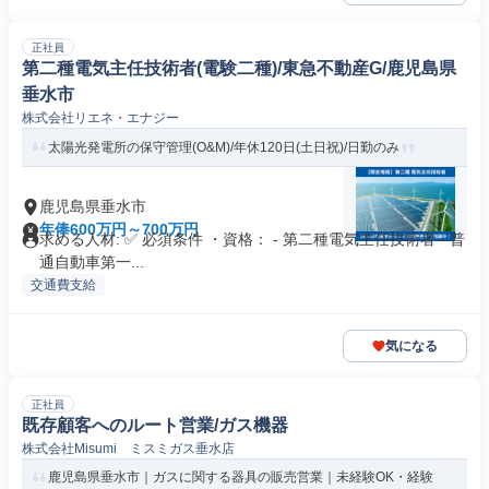
正社員
第二種電気主任技術者(電験二種)/東急不動産G/鹿児島県
垂水市
株式会社リエネ・エナジー
太陽光発電所の保守管理(O&M)/年休120日(土日祝)/日勤のみ
鹿児島県垂水市
年俸600万円～700万円
求める人材: ✅ 必須条件 ・資格： - 第二種電気主任技術者 - 普
通自動車第一...
交通費支給
気になる
正社員
既存顧客へのルート営業/ガス機器
株式会社Misumi ミスミガス垂水店
鹿児島県垂水市｜ガスに関する器具の販売営業｜未経験OK・経験