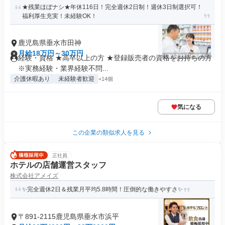
★残業ほぼナシ★年休116日！完全週休2日制！週休3日制選択可！
福利厚生充実！未経験OK！
鹿児島県垂水市田神
月給18万円～30万円
経験・資格 ★高卒以上の方 ★登録販売者の資格をお持ちの方
※実務経験・業界経験不問...
介護休暇あり
未経験者歓迎
+14個
気になる
この企業の類似求人を見る
正社員
ホテルの店舗運営スタッフ
株式会社アメイズ
✨完全週休2日＆残業月平均5.8時間！圧倒的な働きやすさ✨
〒891-2115鹿児島県垂水市浜平