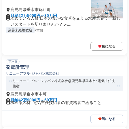
鹿児島県垂水市錦江町
月給22万5000円～30万円
求めている人材 日本の豊かな食卓を支える水産業界で、新し
いスタートを切りませんか？ 未...
業界未経験歓迎
+22個
気になる
正社員
発電所管理
リニューアブル･ジャパン株式会社
リニューアブル・ジャパン株式会社@鹿児島県垂水市×電気主任技
術者
鹿児島県垂水市本町
月給42万9000円～50万円
求める人材: 電気主任技術者の有資格者であること
気になる