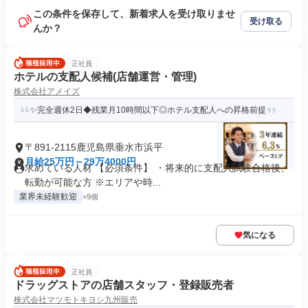
この条件を保存して、新着求人を受け取りませ
受け取る
んか？
正社員
ホテルの支配人候補(店舗運営・管理)
株式会社アメイズ
✨完全週休2日◆残業月10時間以下◎ホテル支配人への昇格前提
〒891-2115鹿児島県垂水市浜平
月給25万円～29万4000円
求めている人材 【必須条件】 ・将来的に支配人試験合格後、
転勤が可能な方 ※エリアや時...
業界未経験歓迎
+9個
気になる
正社員
ドラッグストアの店舗スタッフ・登録販売者
株式会社マツモトキヨシ九州販売