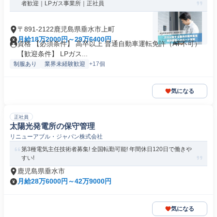
者歓迎｜LPガス事業所｜正社員
〒891-2122鹿児島県垂水市上町
月給18万2000円～29万6400円
資格 【必須条件】 高卒以上 普通自動車運転免許（AT不可）
【歓迎条件】 LPガス...
制服あり
業界未経験歓迎
+17個
気になる
正社員
太陽光発電所の保守管理
リニューアブル・ジャパン株式会社
第3種電気主任技術者募集! 全国転勤可能! 年間休日120日で働きや
すい!
鹿児島県垂水市
月給28万6000円～42万9000円
気になる