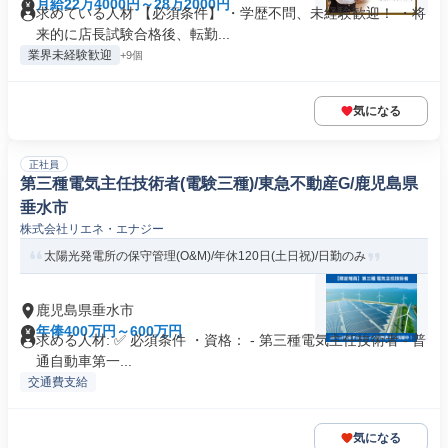
月給22万4000円～28万2000円
求めている人材 【必須条件】 ・学歴不問、未経験歓迎！ ・将
来的に店長試験合格後、転勤...
業界未経験歓迎
+9個
気になる
正社員
第三種電気主任技術者(電験三種)/東急不動産G/鹿児島県
垂水市
株式会社リエネ・エナジー
太陽光発電所の保守管理(O&M)/年休120日(土日祝)/日勤のみ
鹿児島県垂水市
年俸400万円～600万円
求める人材: ✅ 必須条件 ・資格： - 第三種電気主任技術者 - 普
通自動車第一...
交通費支給
気になる