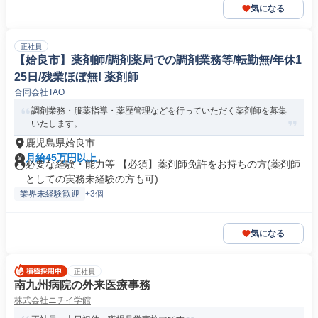
気になる
正社員
【姶良市】薬剤師/調剤薬局での調剤業務等/転勤無/年休1
25日/残業ほぼ無! 薬剤師
合同会社TAO
調剤業務・服薬指導・薬歴管理などを行っていただく薬剤師を募集
いたします。
鹿児島県姶良市
月給45万円以上
必要な経験・能力等 【必須】薬剤師免許をお持ちの方(薬剤師
としての実務未経験の方も可)...
業界未経験歓迎
+3個
気になる
正社員
南九州病院の外来医療事務
株式会社ニチイ学館