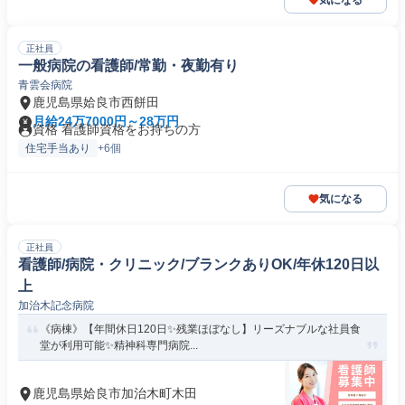
気になる
正社員
一般病院の看護師/常勤・夜勤有り
青雲会病院
鹿児島県姶良市西餅田
月給24万7000円～28万円
資格 看護師資格をお持ちの方
住宅手当あり
+6個
気になる
正社員
看護師/病院・クリニック/ブランクありOK/年休120日以
上
加治木記念病院
《病棟》【年間休日120日✨残業ほぼなし】リーズナブルな社員食
堂が利用可能✨精神科専門病院...
鹿児島県姶良市加治木町木田