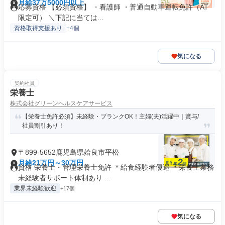
月給37万5000円以上
応募資格 【必須資格】 ・看護師 ・普通自動車運転免許（AT
限定可） ＼下記に当ては...
資格取得支援あり
+4個
気になる
契約社員
栄養士
株式会社グリーンヘルスケアサービス
【栄養士免許必須】未経験・ブランクOK！主婦(夫)活躍中｜賞与/
社員割引あり！
〒899-5652鹿児島県姶良市平松
月給21万円～30万円
資格 栄養士・管理栄養士免許 ＊給食経験者優遇 ＊栄養士業務
未経験者サポート体制あり ...
業界未経験歓迎
+17個
気になる