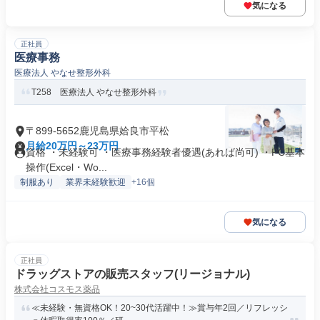
気になる
正社員
医療事務
医療法人 やなせ整形外科
T258 医療法人 やなせ整形外科
〒899-5652鹿児島県姶良市平松
月給20万円～23万円
資格 ・未経験可 ・医療事務経験者優遇(あれば尚可) ・PC基本
操作(Excel・Wo...
制服あり
業界未経験歓迎
+16個
気になる
正社員
ドラッグストアの販売スタッフ(リージョナル)
株式会社コスモス薬品
≪未経験・無資格OK！20~30代活躍中！≫賞与年2回／リフレッシ