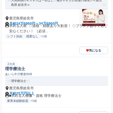
人間関係のギスギスは一切なし！働きやすさが自慢の環境☆≪鹿児
島県 姶良市≫
鹿児島県姶良市
月給24万6960円～34万6960円
求める人材: ◇資格・経験あり大歓迎！ ◇ブランクありでもご
安心ください！ ［必須...
シフト自由
残業なし
+1個
気になる
正社員
理学療法士
あいら中川整形外科
理学療法士
鹿児島県姶良市
月給25万円以上
■求める人物像・資格 理学療法士
業界未経験歓迎
+3個