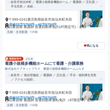
姶良市加治木町 ／ 看護小規模多機能ホーム ／ 看護師 ／ 正社員 ／
手当充実 ／ 未経...
〒899-5241鹿児島県姶良市加治木町木田
月給25万3750円～40万8750円
応募資格 看護師 普通自動車免許(AT限定可)：必須
主婦・主夫歓迎
+16個
気になる
正社員
看護小規模多機能ホームにて看護・介護業務
株式会社ケアネットプラス 看護小規模多機能ホームぷらす
姶良市 ／ 複合型施設 ／ 看護師 ／ 正社員 ／ 手当・福利厚生充実
／ アクセス抜群/...
〒899-5241鹿児島県姶良市加治木町木田
月給25万3750円～40万8750円
応募資格 看護師 普通自動車運転免許（AT限定可）必須
主婦・主夫歓迎
+16個