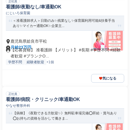
正社員
看護師/夜勤なし/車通勤OK
にじいろ保育園
＜准看護師求人＞日勤のみ✨残業なし✨保育園利用可能&扶養手当
あり✨マイカー通勤OK✨企業主...
鹿児島県姶良市平松
月給23万円
【応募資格】 准看護師 【メリット】 #長期 #学歴不問 #経験
者歓迎 #ブランクO...
学歴不問
経験者歓迎
+1個
気になる
正社員
看護師/病院・クリニック/車通勤OK
やなせ整形外科
【病棟】《夜勤できる方歓迎✨》無料駐車場完備⭕昇給・賞与あり
⭕お持ちの資格を活かして働きま...