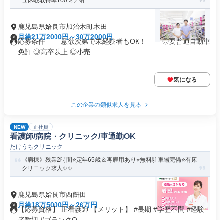
ュ休暇取得率100％／研...
鹿児島県姶良市加治木町木田
月給21万2000円～30万2000円
応募条件 ――意欲次第で未経験者もOK！―― ◎要普通自動車
免許 ◎高卒以上 ◎小売...
気になる
この企業の類似求人を見る
NEW
正社員
看護師/病院・クリニック/車通勤OK
たけうちクリニック
《病棟》残業2時間⭐定年65歳＆再雇用あり⭐無料駐車場完備⭐有床
クリニック求人✨✨
鹿児島県姶良市西餅田
月給18万5000円～26万円
【応募資格】 正看護師 【メリット】 #長期 #学歴不問 #経験
者歓迎 #ブランクO...