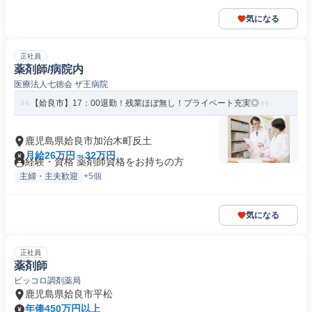
気になる
正社員
薬剤師/病院内
医療法人七徳会 ザ王病院
【姶良市】17：00退勤！残業ほぼ無し！プライベート充実◎
鹿児島県姶良市加治木町反土
月給26万円～32万円
経験・資格 薬剤師資格をお持ちの方
主婦・主夫歓迎
+5個
気になる
正社員
薬剤師
ピッコロ調剤薬局
鹿児島県姶良市平松
年俸450万円以上