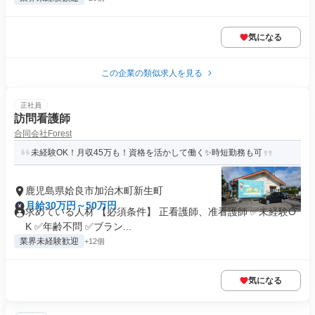
気になる
この企業の類似求人を見る
正社員
訪問看護師
合同会社Forest
未経験OK！月収45万も！資格を活かして働く✨時短勤務も可
鹿児島県姶良市加治木町新生町
月給30万円～50万円
求めている人材 【必須条件】 正看護師、准看護師 ✅未経験O
K ✅年齢不問 ✅ブラン...
業界未経験歓迎
+12個
気になる