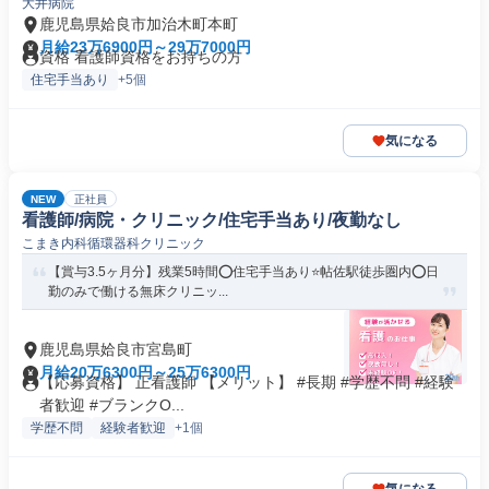
大井病院
鹿児島県姶良市加治木町本町
月給23万6900円～29万7000円
資格 看護師資格をお持ちの方
住宅手当あり
+5個
気になる
NEW
正社員
看護師/病院・クリニック/住宅手当あり/夜勤なし
こまき内科循環器科クリニック
【賞与3.5ヶ月分】残業5時間⭕住宅手当あり⭐帖佐駅徒歩圏内⭕日
勤のみで働ける無床クリニッ...
鹿児島県姶良市宮島町
月給20万6300円～25万6300円
【応募資格】 正看護師 【メリット】 #長期 #学歴不問 #経験
者歓迎 #ブランクO...
学歴不問
経験者歓迎
+1個