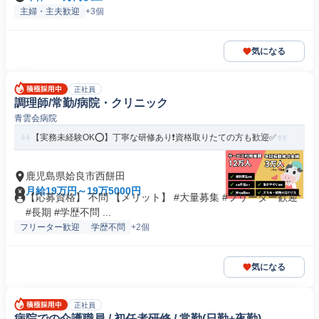
主婦・主夫歓迎
+3個
気になる
正社員
調理師/常勤/病院・クリニック
青雲会病院
【実務未経験OK⭕️】丁寧な研修あり❗️資格取りたての方も歓迎✅️
鹿児島県姶良市西餅田
月給19万円～19万5000円
【応募資格】 不問 【メリット】 #大量募集 #フリーター歓迎
#長期 #学歴不問 ...
フリーター歓迎
学歴不問
+2個
気になる
正社員
病院での介護職員 / 初任者研修 / 常勤(日勤+夜勤)