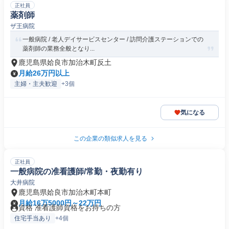
正社員
薬剤師
ザ王病院
一般病院 / 老人デイサービスセンター / 訪問介護ステーションでの
薬剤師の業務全般となり...
鹿児島県姶良市加治木町反土
月給26万円以上
主婦・主夫歓迎
+3個
気になる
この企業の類似求人を見る
正社員
一般病院の准看護師/常勤・夜勤有り
大井病院
鹿児島県姶良市加治木町本町
月給16万5000円～22万円
資格 准看護師資格をお持ちの方
住宅手当あり
+4個