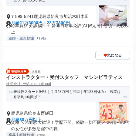
実 ／ 賞与3.5ヶ月...
〒899-5241鹿児島県姶良市加治木町木田
月給21万3000円～23万7300円
応募資格 介護福祉士 普通自動車免許(AT限定可) 必須：高校以
上
主婦・主夫歓迎
+19個
気になる
正社員
インストラクター・受付スタッフ マシンピラティス
株式会社LAVA International
未経験スタート94%｜月収43万円も可◎｜年128日休み♪｜残業は
月平均2時間以下
鹿児島県姶良市西餅田
月給30万円以上
資格 ＼未経験大歓迎！学歴不問、経験一切不問／ 20代～30代
の女性が多数活躍中の職...
業界未経験歓迎
+20個