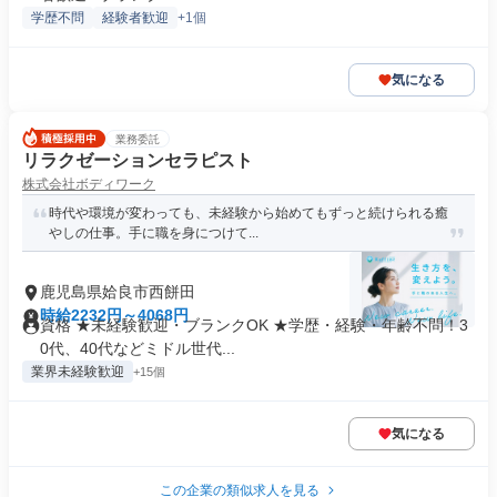
学歴不問
経験者歓迎
+1個
気になる
業務委託
リラクゼーションセラピスト
株式会社ボディワーク
時代や環境が変わっても、未経験から始めてもずっと続けられる癒
やしの仕事。手に職を身につけて...
鹿児島県姶良市西餅田
時給2232円～4068円
資格 ★未経験歓迎・ブランクOK ★学歴・経験・年齢不問！3
0代、40代などミドル世代...
業界未経験歓迎
+15個
気になる
この企業の類似求人を見る