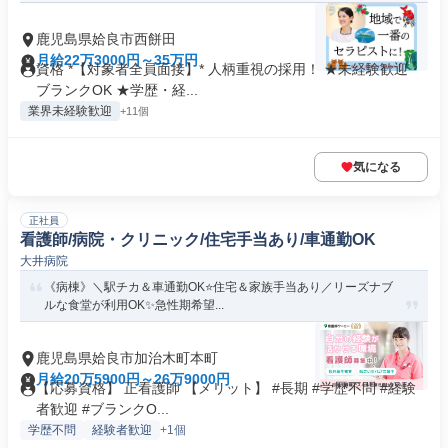
鹿児島県姶良市西餅田
月給22万3000円～35万円
資格 *【対象者全員面接】* 人柄重視の採用！ ★未経験歓迎・
ブランクOK ★学歴・経...
業界未経験歓迎
+11個
気になる
正社員
看護師/病院・クリニック/住宅手当あり/車通勤OK
大井病院
《病棟》＼駅チカ＆車通勤OK⭐住宅＆家族手当あり／リーズナブ
ルな食堂が利用OK✨急性期希望...
鹿児島県姶良市加治木町本町
月給20万5900円～26万9000円
【応募資格】 正看護師 【メリット】 #長期 #学歴不問 #経験
者歓迎 #ブランクO...
学歴不問
経験者歓迎
+1個