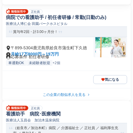
正社員
病院での看護助手 / 初任者研修 / 常勤(日勤のみ)
医療法人博仁会 田園パークホスピタル
賞与年2回・計3.00ヶ月分！
〒899-5304鹿児島県姶良市蒲生町下久徳
月給17万8000円～19万円
応募条件 初任者研修
車通勤OK
未経験者歓迎
+2個
気になる
この企業の類似求人を見る
正社員
看護助手 病院･医療機関
医療法人玉昌会 加治木温泉病院
（姶良市／加治木町）病院 ／ 介護福祉士 ／ 正社員 ／ 福利厚生充