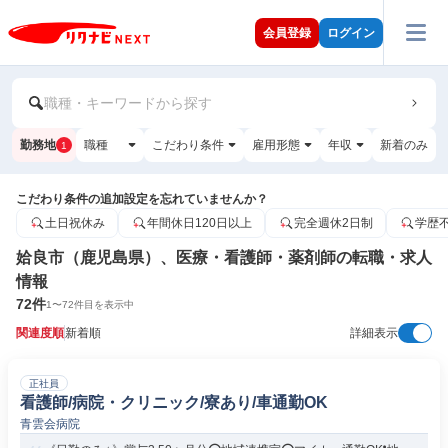
会員登録
ログイン
職種・キーワードから探す
勤務地
職種
こだわり条件
雇用形態
年収
新着のみ
1
こだわり条件の追加設定を忘れていませんか？
土日祝休み
年間休日120日以上
完全週休2日制
学歴
姶良市（鹿児島県）、医療・看護師・薬剤師の転職・求人
情報
72
件
1
〜
72
件目を表示中
関連度順
新着順
詳細表示
正社員
看護師/病院・クリニック/寮あり/車通勤OK
青雲会病院