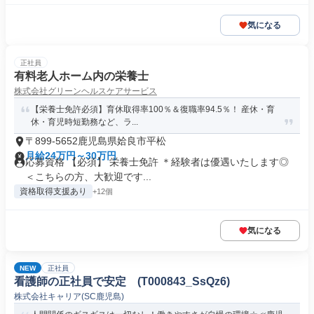
気になる
正社員
有料老人ホーム内の栄養士
株式会社グリーンヘルスケアサービス
【栄養士免許必須】育休取得率100％＆復職率94.5％！ 産休・育
休・育児時短勤務など、ラ...
〒899-5652鹿児島県姶良市平松
月給24万円～30万円
応募資格 【必須】 栄養士免許 ＊経験者は優遇いたします◎
＜こちらの方、大歓迎です...
資格取得支援あり
+12個
気になる
NEW
正社員
看護師の正社員で安定 (T000843_SsQz6)
株式会社キャリア(SC鹿児島)