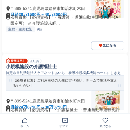
〒899-5241鹿児島県姶良市加治木町木田
月給29万1500円～40万3000円
応募資格 【必須資格】 ・看護師 ・普通自動車運転免許（AT
限定可） ※介護施設未経...
主婦・主夫歓迎
+9個
気になる
正社員
小規模施設の介護福祉士
特定非営利活動法人ケアネットあいら 看護小規模多機能ホームにしきえ
【経験者歓迎】ご利用者様の人生に寄り添い、チームで生活を支え
るやりがい！
〒899-5241鹿児島県姶良市加治木町木田
月給24万8750円～30万3750円
応募資格 【必須資格】 ・介護福祉士 ・普通自動車運転免許
＼下記に当てはまる方歓迎...
主婦・主夫歓迎
+8個
ホーム
オファー
気になる