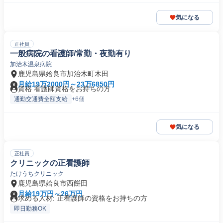
気になる
正社員
一般病院の看護師/常勤・夜勤有り
加治木温泉病院
鹿児島県姶良市加治木町木田
月給19万2000円～23万6850円
資格 看護師資格をお持ちの方
通勤交通費全額支給
+6個
気になる
正社員
クリニックの正看護師
たけうちクリニック
鹿児島県姶良市西餅田
月給19万円～26万円
求める人材: 正看護師の資格をお持ちの方
即日勤務OK