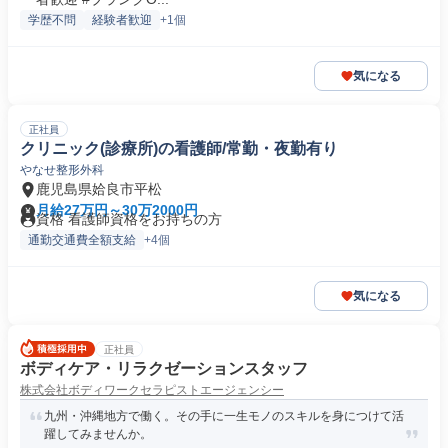
学歴不問
経験者歓迎
+1個
気になる
正社員
クリニック(診療所)の看護師/常勤・夜勤有り
やなせ整形外科
鹿児島県姶良市平松
月給27万円～30万2000円
資格 看護師資格をお持ちの方
通勤交通費全額支給
+4個
気になる
正社員
ボディケア・リラクゼーションスタッフ
株式会社ボディワークセラピストエージェンシー
九州・沖縄地方で働く。その手に一生モノのスキルを身につけて活
躍してみませんか。