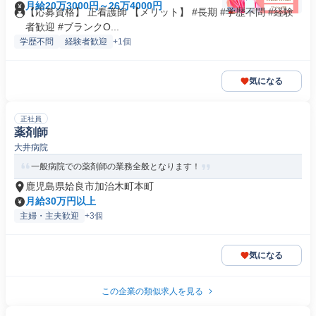
月給20万3000円～26万4000円
【応募資格】 正看護師 【メリット】 #長期 #学歴不問 #経験
者歓迎 #ブランクO...
学歴不問
経験者歓迎
+1個
気になる
正社員
薬剤師
大井病院
一般病院での薬剤師の業務全般となります！
鹿児島県姶良市加治木町本町
月給30万円以上
主婦・主夫歓迎
+3個
気になる
この企業の類似求人を見る