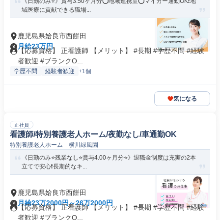
《日勤のみ⭐》賞与3.50ヶ月分⭕地域連携室⭕マイカー通勤OK❗️地
域医療に貢献できる職場...
鹿児島県姶良市西餅田
月給23万円
【応募資格】 正看護師 【メリット】 #長期 #学歴不問 #経験
者歓迎 #ブランクO...
学歴不問
経験者歓迎
+1個
気になる
正社員
看護師/特別養護老人ホーム/夜勤なし/車通勤OK
特別養護老人ホーム 横川緑風園
《日勤のみ⭐残業なし⭐賞与4.00ヶ月分⭐》退職金制度は充実の2本
立てで安心❗️長期的なキ...
鹿児島県姶良市西餅田
月給23万2000円～26万2000円
【応募資格】 正看護師 【メリット】 #長期 #学歴不問 #経験
者歓迎 #ブランクO...