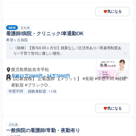
気になる
NEW
正社員
看護師/病院・クリニック/車通勤OK
希望ヶ丘病院
《病棟》【賞与4.00ヶ月分】残業なし✅託児所あり✅再雇用制度あ
り✅子育て世代に優しい慢性...
鹿児島県姶良市平松
月給21万2000円～24万7000円
【応募資格】 正看護師 【メリット】 #長期 #学歴不問 #経験
者歓迎 #ブランクO...
学歴不問
経験者歓迎
+1個
気になる
正社員
一般病院の看護師/常勤・夜勤有り