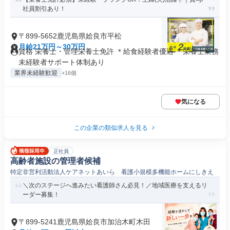
社員割引あり！
〒899-5652鹿児島県姶良市平松
月給21万円～30万円
資格 栄養士・管理栄養士免許 ＊給食経験者優遇 ＊栄養士業務
未経験者サポート体制あり
業界未経験歓迎
+16個
気になる
この企業の類似求人を見る
正社員
高齢者施設の管理者候補
特定非営利活動法人ケアネットあいら 看護小規模多機能ホームにしきえ
＼次のステージへ進みたい看護師さん必見！／地域医療を支えるリ
ーダー募集！
〒899-5241鹿児島県姶良市加治木町木田