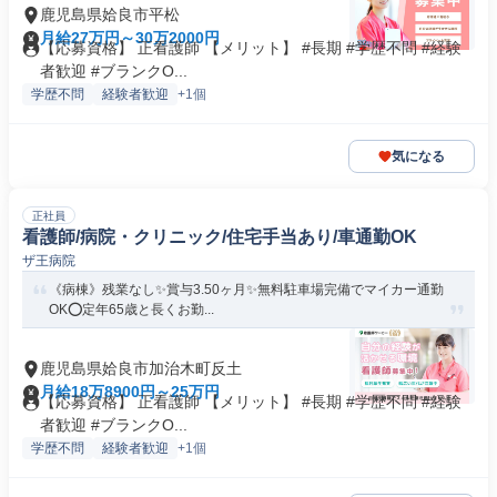
鹿児島県姶良市平松
月給27万円～30万2000円
【応募資格】 正看護師 【メリット】 #長期 #学歴不問 #経験
者歓迎 #ブランクO...
学歴不問
経験者歓迎
+1個
気になる
正社員
看護師/病院・クリニック/住宅手当あり/車通勤OK
ザ王病院
《病棟》残業なし✨賞与3.50ヶ月✨無料駐車場完備でマイカー通勤
OK⭕定年65歳と長くお勤...
鹿児島県姶良市加治木町反土
月給18万8900円～25万円
【応募資格】 正看護師 【メリット】 #長期 #学歴不問 #経験
者歓迎 #ブランクO...
学歴不問
経験者歓迎
+1個