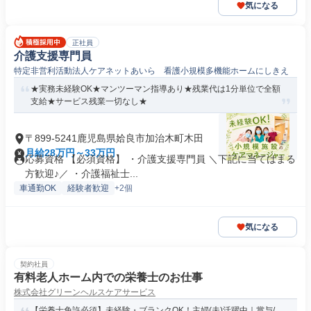
気になる
正社員
介護支援専門員
特定非営利活動法人ケアネットあいら 看護小規模多機能ホームにしきえ
★実務未経験OK★マンツーマン指導あり★残業代は1分単位で全額
支給★サービス残業一切なし★
〒899-5241鹿児島県姶良市加治木町木田
月給28万円～33万円
応募資格 【必須資格】 ・介護支援専門員 ＼下記に当てはまる
方歓迎♪／ ・介護福祉士...
車通勤OK
経験者歓迎
+2個
気になる
契約社員
有料老人ホーム内での栄養士のお仕事
株式会社グリーンヘルスケアサービス
【栄養士免許必須】未経験・ブランクOK！主婦(夫)活躍中｜賞与/