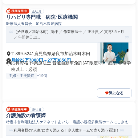
正社員
リハビリ専門職 病院･医療機関
医療法人玉昌会 加治木温泉病院
（姶良市／加治木町）病棟 ／ 作業療法士 ／ 正社員 ／ 賞与3.5ヶ月
／ 年間休日12...
〒899-5241鹿児島県姶良市加治木町木田
月給22万7000円～27万3850円
応募資格 作業療法士 普通自動車免許(AT限定可)：必須 専修学
校以上：必須
主婦・主夫歓迎
+19個
気になる
正社員
介護施設の看護師
特定非営利活動法人ケアネットあいら 看護小規模多機能ホームにしきえ
利用者様の"人生"に寄り添える！少人数チームで寄り添う看護！