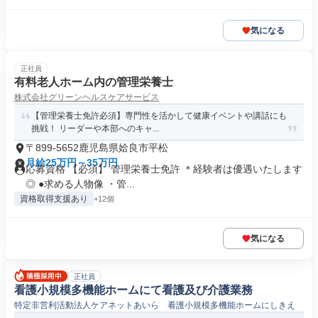
気になる
正社員
有料老人ホーム内の管理栄養士
株式会社グリーンヘルスケアサービス
【管理栄養士免許必須】専門性を活かして健康イベントや講話にも
挑戦！ リーダーや本部へのキャ...
〒899-5652鹿児島県姶良市平松
月給25万円～35万円
応募資格 【必須】 管理栄養士免許 ＊経験者は優遇いたします
◎ ●求める人物像 ・管...
資格取得支援あり
+12個
気になる
正社員
看護小規模多機能ホームにて看護及び介護業務
特定非営利活動法人ケアネットあいら 看護小規模多機能ホームにしきえ