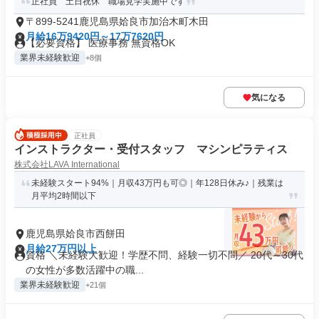
正社員 土日祝休 職場見学実施中です
〒899-5241鹿児島県姶良市加治木町木田
月給16万9420円～17万7620円
【必要資格】 医療事務 無資格OK
業界未経験歓迎
+8個
気になる
正社員
インストラクター・受付スタッフ マシンピラティス
株式会社LAVA International
未経験スタート94%｜月収43万円も可◎｜年128日休み♪｜残業は
月平均2時間以下
鹿児島県姶良市西餅田
月給27万円以上
資格 ＼未経験大歓迎！学歴不問、経験一切不問／ 20代～30代
の女性が多数活躍中の職...
業界未経験歓迎
+21個