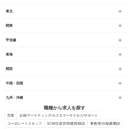
東北
関東
甲信越
東海
関西
中国・四国
九州・沖縄
職種から求人を探す
営業
企画/マーケティング/カスタマーサクセス/サポート
コーポレートスタッフ
SCM/生産管理/購買/物流
事務/受付/秘書/翻訳