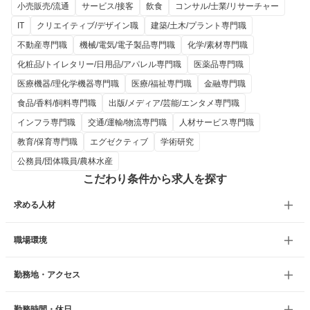
小売販売/流通
サービス/接客
飲食
コンサル/士業/リサーチャー
IT
クリエイティブ/デザイン職
建築/土木/プラント専門職
不動産専門職
機械/電気/電子製品専門職
化学/素材専門職
化粧品/トイレタリー/日用品/アパレル専門職
医薬品専門職
医療機器/理化学機器専門職
医療/福祉専門職
金融専門職
食品/香料/飼料専門職
出版/メディア/芸能/エンタメ専門職
インフラ専門職
交通/運輸/物流専門職
人材サービス専門職
教育/保育専門職
エグゼクティブ
学術研究
公務員/団体職員/農林水産
こだわり条件から求人を探す
求める人材
職場環境
勤務地・アクセス
勤務時間・休日