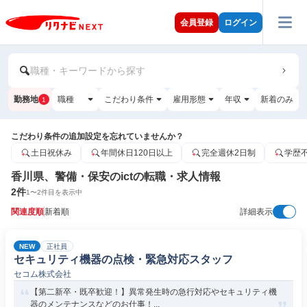
会員登録
ログイン
職種・キーワードから探す
勤務地
職種
こだわり条件
雇用形態
年収
新着のみ
1
こだわり条件の追加設定を忘れていませんか？
土日祝休み
年間休日120日以上
完全週休2日制
学歴
香川県、警備・保安のictの転職・求人情報
2
件
1
〜
2
件目を表示中
関連度順
新着順
詳細表示
NEW
正社員
セキュリティ機器の点検・緊急対応スタッフ
セコム株式会社
【第二新卒・既卒歓迎！】異常発生時の急行対応やセキュリティ機
器のメンテナンスなどのお仕事！...