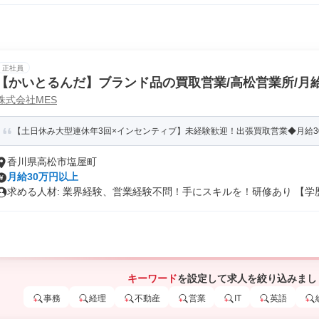
正社員
【かいとるんだ】ブランド品の買取営業/高松営業所/月給
株式会社MES
日休み年間休日120日~
【土日休み大型連休年3回×インセンティブ】未経験歓迎！出張買取営業◆月給30
香川県高松市塩屋町
月給30万円以上
求める人材: 業界経験、営業経験不問！手にスキルを！研修あり 【学歴.
キーワード
を設定して求人を絞り込みまし
事務
経理
不動産
営業
IT
英語