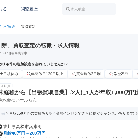
なる
閲覧履歴
求人検索
仕入/流通
/
買取査定
川県、買取査定の転職・求人情報
1
〜
94
件目を表示中
わり条件の追加設定を忘れていませんか？
土日祝休み
年間休日120日以上
完全週休2日制
学歴不問
正社員
未経験から【出張買取営業】/2人に1人が年収1,000万円
株式会社いーふらん
＼月収150万円の実績あり✨／高額インセンでさらに稼ぐチャンスがあります❗ ✨賞
香川県高松市兵庫町
月給40万円～200万円