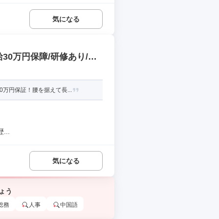
気になる
30万円保障/研修あり/土
万円保証！腰を据えて長...
..
気になる
ょう
総務
人事
中国語