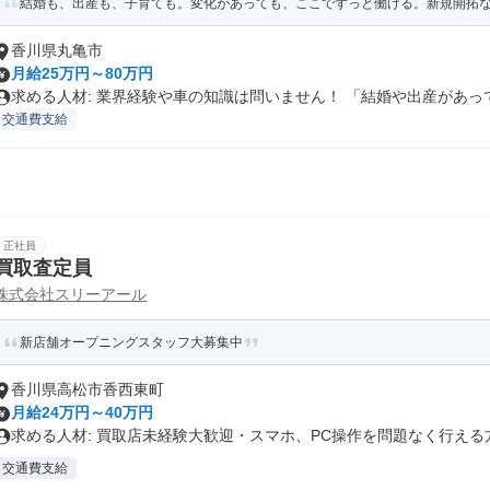
結婚も、出産も、子育ても。変化があっても、ここでずっと働ける。新規開拓なし
香川県丸亀市
月給25万円～80万円
求める人材: 業界経験や車の知識は問いません！ 「結婚や出産があって.
交通費支給
正社員
買取査定員
株式会社スリーアール
新店舗オープニングスタッフ大募集中
香川県高松市香西東町
月給24万円～40万円
求める人材: 買取店未経験大歓迎・スマホ、PC操作を問題なく行える方.
交通費支給