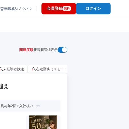
会員登録
ログイン
転職成功ノウハウ
無料
関連度順
新着順
詳細表示
未経験者歓迎
在宅勤務（リモートワーク）OK
家賃補助・住宅手当
越え
与年2回✨入社祝い...