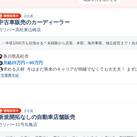
正社員
中古車販売のカーディーラー
ガリバー高松東山崎店
年収1000万も目指せる！未経験から店長、本部、海外事業、独立経営まで！自分
香川県高松市
月給25万円～80万円
求める人材: 今はまだ将来のキャリアが明確でなくても大丈夫！ まずは.
交通費支給
正社員
新規開拓なしの自動車店舗販売
ガリバー11号丸亀店