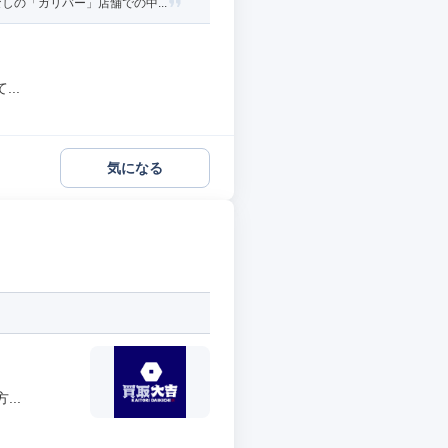
の「ガリバー」店舗での中...
..
気になる
..