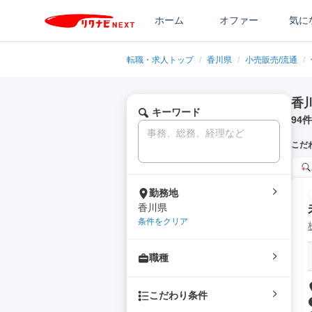
ホーム
オファー
気に
転職・求人トップ
/
香川県
/
小売販売/流通
/
香
キーワード
94
件
こだ
勤務地
香川県
条件をクリア
職種
こだわり条件