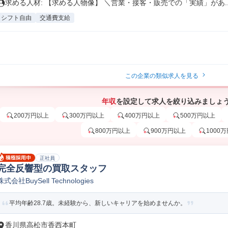
求める人材: 【求める人物像】 ＼営業・接客・販売での「実績」があ..
シフト自由
交通費支給
この企業の類似求人を見る
年収
を設定して求人を絞り込みましょ
200万円以上
300万円以上
400万円以上
500万円以上
800万円以上
900万円以上
1000
正社員
完全反響型の買取スタッフ
株式会社BuySell Technologies
平均年齢28.7歳。未経験から、新しいキャリアを始めませんか。
香川県高松市香西本町