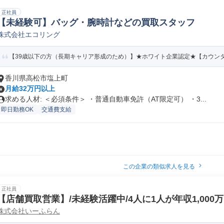
正社員
【未経験可】バッグ・腕時計などの買取スタッフ
株式会社エコリング
【39歳以下の方（長期キャリア形成のため）】★ホワイト企業認定★【カウンター
香川県高松市塩上町
月給32万円以上
求める人材: ＜必須条件＞ ・普通自動車免許（AT限定可） ・3...
即日勤務OK
交通費支給
この企業の類似求人を見る
正社員
【店舗買取営業】/未経験活躍中/4人に1人が年収1,000
株式会社いーふらん