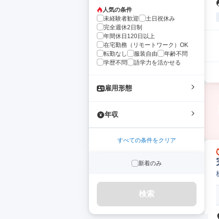
人気の条件
未経験者歓迎
土日祝休み
完全週休2日制
年間休日120日以上
在宅勤務（リモートワーク）OK
転勤なし
服装自由
年齢不問
学歴不問
語学力を活かせる
雇用形態
年収
すべての条件をクリア
新着のみ
検索