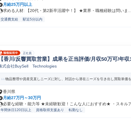
月給25万円以上
求める人材: 【20代・第2新卒活躍中！】 ★業界・職種経験は問いま..
交通費支給
駅近5分以内
正社員
【香川/反響買取営業】成果を正当評価/月収50万可/年収1
株式会社BuySell Technologies
物品整理や資産見直しニーズに対し、対話から潜在ニーズを引き出し買取単価を最
香川県
月給27万円～30万円
必要な経験・能力等 ★未経験歓迎！こんな人におすすめ★ ・スキルアッ
年間休日120日以上
資格取得支援あり
転勤なし