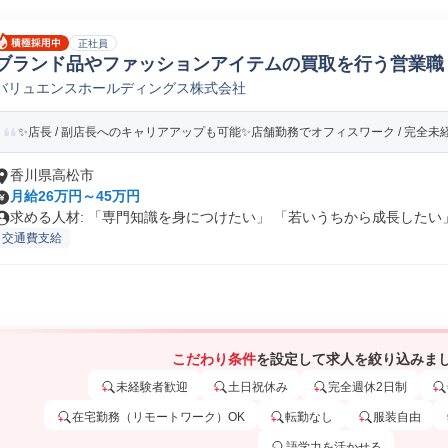
正社員
ブランド品やファッションアイテムの買取を行う営業職
バリュエンスホールディングス株式会社
✨店長 / 副店長へのキャリアアップも可能✨店舗勤務でオフィスワーク / 完全未
香川県高松市
月給26万円～45万円
求める人材: 「専門知識を身につけたい」 「若いうちから成長したい」.
交通費支給
こだわり条件
を設定して求人を絞り込みま
未経験者歓迎
土日祝休み
完全週休2日制
在宅勤務（リモートワーク）OK
転勤なし
服装自由
語学力を活かせる