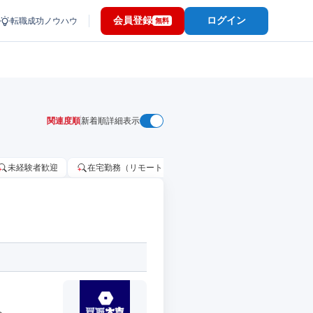
会員登録
ログイン
転職成功ノウハウ
無料
関連度順
新着順
詳細表示
未経験者歓迎
在宅勤務（リモートワーク）OK
家賃補助・住宅手当