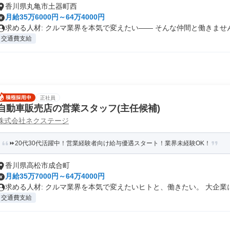
香川県丸亀市土器町西
月給35万6000円～64万4000円
求める人材: クルマ業界を本気で変えたい―― そんな仲間と働きません.
交通費支給
正社員
自動車販売店の営業スタッフ(主任候補)
株式会社ネクステージ
⏩️20代30代活躍中！営業経験者向け給与優遇スタート！業界未経験OK！
香川県高松市成合町
月給35万7000円～64万4000円
求める人材: クルマ業界を本気で変えたいヒトと、働きたい。 大企業に.
交通費支給