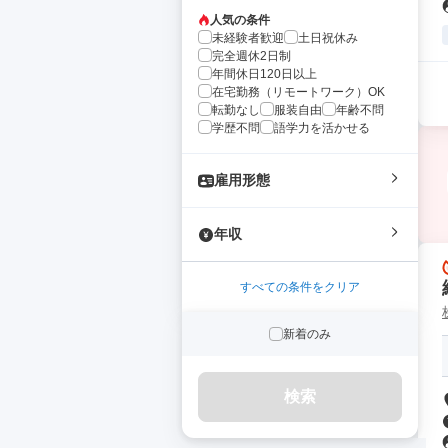
人気の条件
未経験者歓迎
土日祝休み
完全週休2日制
年間休日120日以上
在宅勤務（リモートワーク）OK
転勤なし
服装自由
年齢不問
学歴不問
語学力を活かせる
雇用形態
年収
すべての条件をクリア
新着のみ
検索