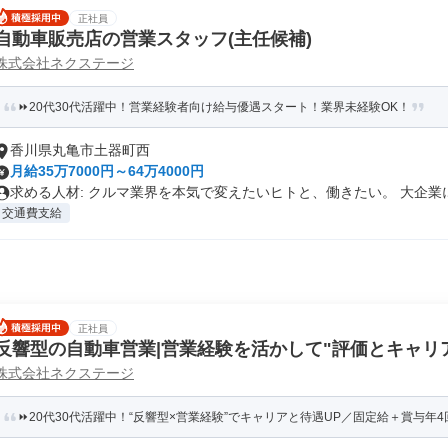
正社員
自動車販売店の営業スタッフ(主任候補)
株式会社ネクステージ
⏩️20代30代活躍中！営業経験者向け給与優遇スタート！業界未経験OK！
香川県丸亀市土器町西
月給35万7000円～64万4000円
求める人材: クルマ業界を本気で変えたいヒトと、働きたい。 大企業に.
交通費支給
正社員
反響型の自動車営業|営業経験を活かして"評価とキャリアU
株式会社ネクステージ
⏩️20代30代活躍中！“反響型×営業経験”でキャリアと待遇UP／固定給＋賞与年4回