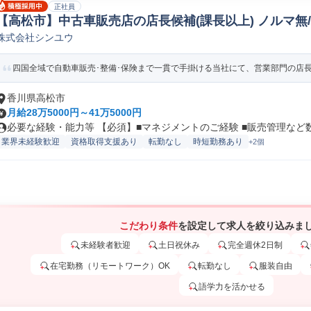
正社員
【高松市】中古車販売店の店長候補(課長以上) ノルマ無/
株式会社シンユウ
車/輸送機器個人営業
四国全域で自動車販売･整備･保険まで一貫で手掛ける当社にて、営業部門の店長候
香川県高松市
月給28万5000円～41万5000円
必要な経験・能力等 【必須】■マネジメントのご経験 ■販売管理など数値
業界未経験歓迎
資格取得支援あり
転勤なし
時短勤務あり
+2個
こだわり条件
を設定して求人を絞り込みま
未経験者歓迎
土日祝休み
完全週休2日制
在宅勤務（リモートワーク）OK
転勤なし
服装自由
語学力を活かせる