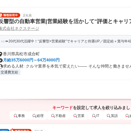
正社員
反響型の自動車営業|営業経験を活かして"評価とキャリアU
株式会社ネクステージ
⏩️20代30代活躍中！“反響型×営業経験”でキャリアと待遇UP／固定給＋賞与年4回
香川県高松市成合町
月給35万6000円～64万4000円
求める人材: クルマ業界を本気で変えたい―― そんな仲間と働きません.
交通費支給
キーワード
を設定して求人を絞り込みまし
事務
経理
不動産
営業
IT
英語