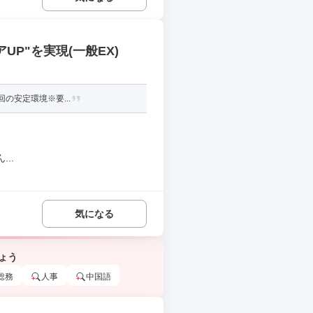
P"を実現(一般EX)
の安定環境※要...
..
気になる
ょう
総務
人事
中国語