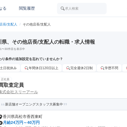
なる
閲覧履歴
求人検索
店長/支配人
/
その他店長/支配人
川県、その他店長/支配人の転職・求人情報
1
〜
30
件目を表示中
わり条件の追加設定を忘れていませんか？
土日祝休み
年間休日120日以上
完全週休2日制
学歴不問
正社員
買取査定員
株式会社スリーアール
新店舗オープニングスタッフ大募集中
香川県高松市香西東町
月給24万円～40万円