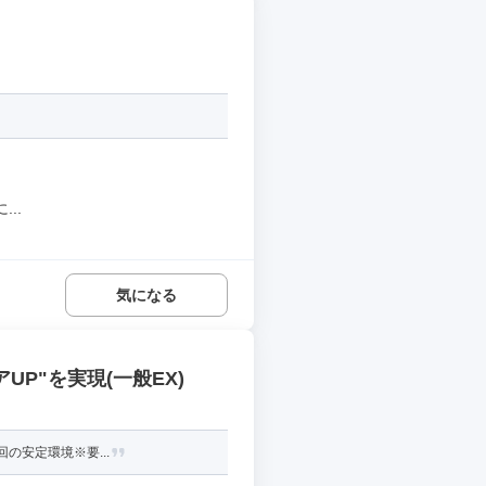
..
気になる
P"を実現(一般EX)
の安定環境※要...