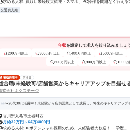
求める人材: 買取店未経験大歓迎・スマホ、PC操作を問題なく行える方.
交通費支給
年収
を設定して求人を絞り込みましょ
200万円以上
300万円以上
400万円以上
500万円以上
800万円以上
900万円以上
1000
正社員
総合職/未経験可/店舗営業からキャリアアップを目指せ
株式会社ネクステージ
⏩️20代30代活躍中！未経験から店舗営業として成長し、将来のキャリアアップ
香川県丸亀市土器町西
月給32万円～64万4000円
求める人材: ⏩️ポテンシャル採用のため、未経験者大歓迎！ ・学歴...