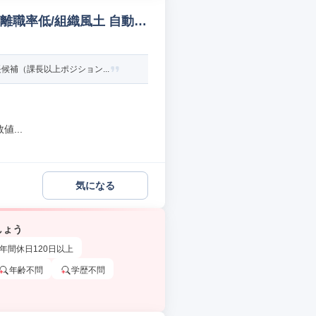
離職率低/組織風土 自動
補（課長以上ポジション...
...
気になる
しょう
年間休日120日以上
年齢不問
学歴不問