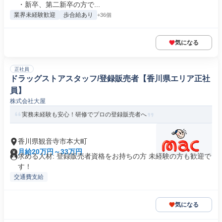
・新卒、第二新卒の方で...
業界未経験歓迎
歩合給あり
+36個
気になる
正社員
ドラッグストアスタッフ/登録販売者【香川県エリア正社
員】
株式会社大屋
実務未経験も安心！研修でプロの登録販売者へ
香川県観音寺市本大町
月給20万円～33万円
求める人材: 登録販売者資格をお持ちの方 未経験の方も歓迎で
す！
交通費支給
気になる