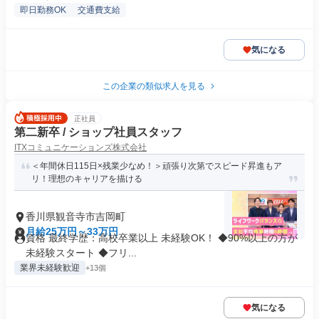
即日勤務OK
交通費支給
気になる
この企業の類似求人を見る
正社員
第二新卒 / ショップ社員スタッフ
ITXコミュニケーションズ株式会社
＜年間休日115日×残業少なめ！＞頑張り次第でスピード昇進もア
リ！理想のキャリアを描ける
香川県観音寺市吉岡町
月給25万円～33万円
資格 最終学歴：高校卒業以上 未経験OK！ ◆90%以上の方が
未経験スタート ◆フリ...
業界未経験歓迎
+13個
気になる