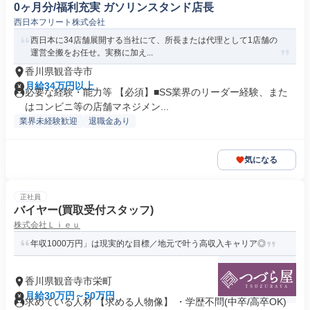
0ヶ月分/福利充実 ガソリンスタンド店長
西日本フリート株式会社
西日本に34店舗展開する当社にて、所長または代理として1店舗の
運営全搬をお任せ。実務に加え...
香川県観音寺市
月給34万円以上
必要な経験・能力等 【必須】■SS業界のリーダー経験、また
はコンビニ等の店舗マネジメン...
業界未経験歓迎
退職金あり
気になる
正社員
バイヤー(買取受付スタッフ)
株式会社Ｌｉｅｕ
年収1000万円」は現実的な目標／地元で叶う高収入キャリア◎
香川県観音寺市栄町
月給30万円～50万円
求めている人材 【求める人物像】 ・学歴不問(中卒/高卒OK)