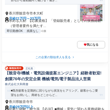
自宅から通勤圏内で働ける！働き...
香川県観音寺市本大町
月給21万円～33万円
求める人材: 【応募資格】 「登録販売者」としての実務経験
（管理者要件を満たす...
即日勤務OK
残業なし
+1個
気になる
この企業の類似求人を見る
正社員
【観音寺/機械・電気設備提案エンジニア】経験者歓迎!
創業76年の安定企業 機械/電気/電子製品法人営業
株式会社大和商會
■既存顧客を定期的に回りながら状況をヒアリング。顧客からご要
望をお伺いし、商材をどこからど...
香川県観音寺市
月給29万円以上
必要な経験・能力等 【必須】■機械・電気に関わる業務経験を