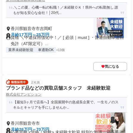
.＼この夏、心機一転の転職！／未経験ＯＫ！県外への転勤無し 誰
もが知る安心な会社！│20代...
香川県観音寺市吉岡町
月給17万円～25万円
資格 ＼中途採用強化中！／ [ 必須｜must ] ・普通自動車運転
免許（AT限定可）...
業界未経験歓迎
車通勤OK
+13個
気になる
正社員
ブランド品などの買取店舗スタッフ 未経験歓迎
株式会社アンビション
【最短3ヶ月で店長へ】全国展開中の急成長企業で、一生モノのス
キルとキャリアを手にしませんか...
香川県観音寺市
月給26万円～70万円
応募資格 <資格・経験> 未経験大歓迎 特別な知識一切不要