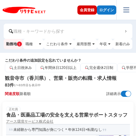
会員登録
ログイン
職種・キーワードから探す
勤務地
職種
こだわり条件
雇用形態
年収
新着のみ
1
こだわり条件の追加設定を忘れていませんか？
土日祝休み
年間休日120日以上
完全週休2日制
学歴
観音寺市（香川県）、営業・販売の転職・求人情報
83
件
1
〜
83
件目を表示中
関連度順
新着順
詳細表示
正社員
食品・医薬品工場の安全を支える営業サポートスタッフ
アース環境サービス株式会社
未経験から専門知識が身につく＊年休124日×転勤なし