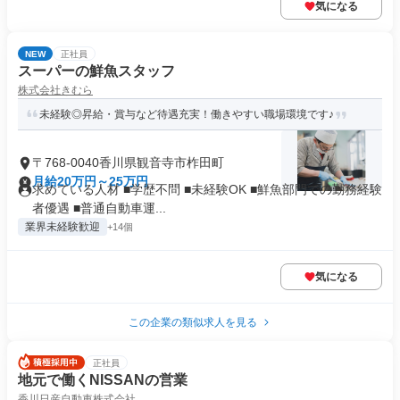
気になる
NEW
正社員
スーパーの鮮魚スタッフ
株式会社きむら
未経験◎昇給・賞与など待遇充実！働きやすい職場環境です♪
〒768-0040香川県観音寺市柞田町
月給20万円～25万円
求めている人材 ■学歴不問 ■未経験OK ■鮮魚部門での勤務経験
者優遇 ■普通自動車運...
業界未経験歓迎
+14個
気になる
この企業の類似求人を見る
正社員
地元で働くNISSANの営業
香川日産自動車株式会社