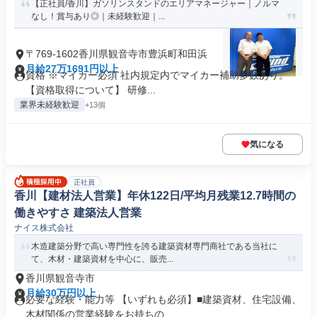
【正社員/香川】ガソリンスタンドのエリアマネージャー｜ノルマ
なし！賞与あり◎｜未経験歓迎｜...
〒769-1602香川県観音寺市豊浜町和田浜
月給27万1691円以上
資格 ※マイカー必須 社内規定内でマイカー補助多数あり。
【資格取得について】 研修...
業界未経験歓迎
+13個
気になる
正社員
香川【建材法人営業】年休122日/平均月残業12.7時間の
働きやすさ 建築法人営業
ナイス株式会社
木造建築分野で高い専門性を誇る建築資材専門商社である当社に
て、木材・建築資材を中心に、販売...
香川県観音寺市
月給30万円以上
必要な経験・能力等 【いずれも必須】■建築資材、住宅設備、
木材関係の営業経験をお持ちの...