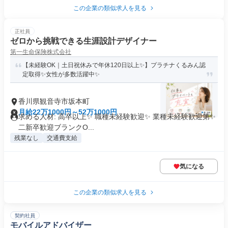
この企業の類似求人を見る
正社員
ゼロから挑戦できる生涯設計デザイナー
第一生命保険株式会社
【未経験OK｜土日祝休みで年休120日以上✨】プラチナくるみん認
定取得✨女性が多数活躍中✨
香川県観音寺市坂本町
月給22万1000円～52万1000円
求める人材: 高卒以上✨ 職種未経験歓迎✨ 業種未経験歓迎第✨
二新卒歓迎ブランクO...
残業なし
交通費支給
気になる
この企業の類似求人を見る
契約社員
モバイルアドバイザー