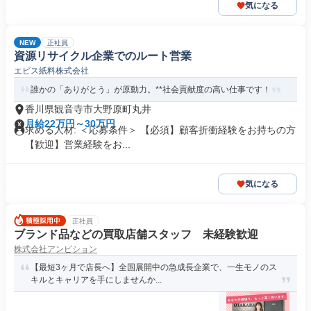
気になる
NEW
正社員
資源リサイクル企業でのルート営業
エビス紙料株式会社
誰かの「ありがとう」が原動力。**社会貢献度の高い仕事です！
香川県観音寺市大野原町丸井
月給22万円～30万円
求める人材: ＜応募条件＞ 【必須】顧客折衝経験をお持ちの方
【歓迎】営業経験をお...
気になる
正社員
ブランド品などの買取店舗スタッフ 未経験歓迎
株式会社アンビション
【最短3ヶ月で店長へ】全国展開中の急成長企業で、一生モノのス
キルとキャリアを手にしませんか...