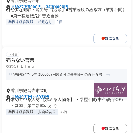
香川県観音寺市
月給27万5000円～34万4000円
必要な経験・能力等 【必須】■営業経験のある方（業界不問）
■第一種運転免許普通自動...
業界未経験歓迎
転勤なし
+1個
気になる
正社員
売らない営業
株式会社Ｌｉｅｕ
”未経験”でも年収5000万円超え可◎催事場への直行直帰！
香川県観音寺市栄町
月給30万円～50万円
求めている人材 【求める人物像】 ・学歴不問(中卒/高卒OK)
・新卒、第二新卒の方で...
業界未経験歓迎
歩合給あり
+36個
気になる