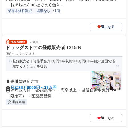
お持ちの方 ■1社で長く働き...
業界未経験歓迎
転勤なし
+1個
気になる
正社員
ドラッグストアの登録販売者 1315-N
(株)クスリのアオキ
登録販売者｜資格手当月1万円✨年収例900万円(10年目)✅全国で活
躍するナショナル社員
香川県観音寺市
月給23万6000円～33万円
求める人材: ✨必須条件✨ ・高卒以上 ・普通自動車免許（AT
限定可） ・医薬品登録...
交通費支給
気になる