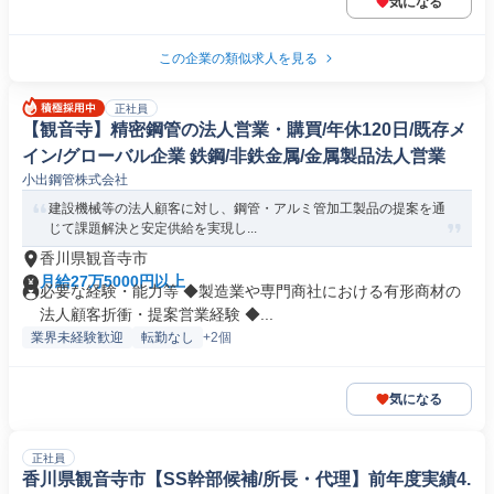
気になる
この企業の類似求人を見る
正社員
【観音寺】精密鋼管の法人営業・購買/年休120日/既存メ
イン/グローバル企業 鉄鋼/非鉄金属/金属製品法人営業
小出鋼管株式会社
建設機械等の法人顧客に対し、鋼管・アルミ管加工製品の提案を通
じて課題解決と安定供給を実現し...
香川県観音寺市
月給27万5000円以上
必要な経験・能力等 ◆製造業や専門商社における有形商材の
法人顧客折衝・提案営業経験 ◆...
業界未経験歓迎
転勤なし
+2個
気になる
正社員
香川県観音寺市【SS幹部候補/所長・代理】前年度実績4.