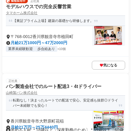
正社員
モデルハウスでの完全反響営業
タマホーム株式会社
【東証プライム上場】建築の基礎から研修します。
〒768-0012香川県観音寺市植田町
月給21万1000円～47万2000円
業界未経験歓迎
歩合給あり
+10個
気になる
正社員
パン製造会社でのルート配送3・4tドライバー
山崎製パン株式会社
転勤なし！決まったルートでの配送で安心。安定感も抜群◎ドライ
バー未経験でも安心！
香川県観音寺市大野原町花稲
月給21万円～25万4440円
求める人材: * 18歳以上〔深夜勤務のため〕 * 59歳以下〔60歳