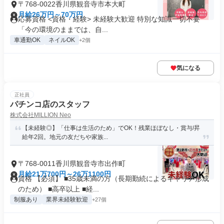
〒768-0022香川県観音寺市本大町
月給26万円～70万円
応募資格 <資格・経験> 未経験大歓迎 特別な知識一切不要
「今の環境のままでは、自...
車通勤OK
ネイルOK
+2個
気になる
正社員
パチンコ店のスタッフ
株式会社MILLION Neo
【未経験◎】「仕事は生活のため」でOK！残業ほぼなし・賞与/昇
給年2回。地元の友だちや家族...
〒768-0011香川県観音寺市出作町
月給21万700円～26万1100円
資格 【必須】 ■35歳未満の方（長期勤続によるキャリア形成
のため） ■高卒以上 ■経...
制服あり
業界未経験歓迎
+27個