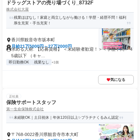
ドラッグストアの売り場づくり_8732F
株式会社大屋
残業ほぼなし！家庭と両立しながら働ける！学歴・経歴不問！福利
厚生充実・手当充実！
香川県観音寺市坂本町
月給21万5000円～27万2000円
求める人材: 【応募資格】 ＜未経験者歓迎！＞＜学歴不問＞ 4
5歳以下 （キャ...
即日勤務OK
残業なし
+1個
気になる
正社員
保険サポートスタッフ
第一生命保険株式会社
未経験OK｜土日祝休｜年休120日以上✨プラチナくるみん認定
〒768-0022香川県観音寺市本大町