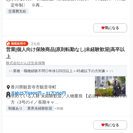
定年制〕 ※再...
交通費支給
気になる
正社員
営業|個人向け保険商品|原則転勤なし|未経験歓迎|高卒以
上
株式会社かんぽ生命保険
業種・職種経験不問◎年休120日以上＜45歳以下の方対象＞
香川県観音寺市観音寺町
月給25万6800円～31万350円
求めている人材 未経験歓迎／人物重視 【必須】 ◎45歳以下の
方（3号のイ／長期キャ...
制服あり
業界未経験歓迎
+36個
気になる