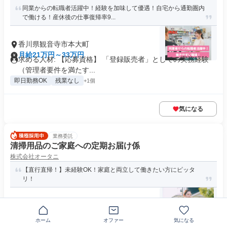
同業からの転職者活躍中！経験を加味して優遇！自宅から通勤圏内
で働ける！産休後の仕事復帰率9...
香川県観音寺市本大町
月給21万円～33万円
求める人材: 【応募資格】 「登録販売者」としての実務経験
（管理者要件を満たす...
即日勤務OK
残業なし
+1個
気になる
業務委託
清掃用品のご家庭への定期お届け係
株式会社オータニ
【直行直帰！】未経験OK！家庭と両立して働きたい方にピッタ
リ！
〒768-0033香川県観音寺市新田町
完全歩合制
資格 要普通自動車運転免許,未経験者歓迎,長期できる方 ＼以
ホーム
オファー
気になる