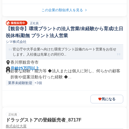
この企業の類似求人を見る
正社員
【観音寺】環境プラントの法人営業/未経験から育成/土日
祝休/転勤無 プラント法人営業
シマ株式会社
官公庁や大手企業へ向けた環境プラント設備のルート営業をお任せ
します。入社後は先輩との同行O...
香川県観音寺市
月給25万円以上
必要な経験・能力等 ◆法人または個人に対し、何らかの顧客
折衝や提案活動を行った経験 ◆...
業界未経験歓迎
+3個
気になる
正社員
ドラッグストアの登録販売者_8717F
株式会社大屋