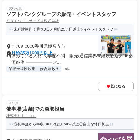
契約社員
ソフトバンクグループの販売・イベントスタッフ
ＳＢモバイルサービス株式会社
未経験歓迎！週休3日／月給25万円以上✨イベントスタッフ
〒768-0000香川県観音寺市
月給25万1600円以上
求めている人材 ＼学歴不問！販売/通信業界未経験歓迎／ ▶必
須条件 ━━━━━━ ✅...
業界未経験歓迎
歩合給あり
+19個
気になる
正社員
催事場(店舗)での買取担当
株式会社Ｌｉｅｕ
◎初年度から年収1000万超え60%以上◎自由な休日制度