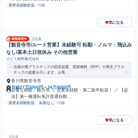
業界未経験歓迎
+5個
気になる
正社員
【観音寺市/ルート営業】未経験可 転勤・ノルマ・飛込み
なし/基本土日祝休み その他営業
エビス紙料株式会社
古紙や廃プラスチックの回収提案、固形燃料（RPF）や再生プラス
チックの提案を行います。お客...
香川県観音寺市
月給27万5000円～34万4000円
必要な経験・能力等 ＼ 営業未経験・第二新卒歓迎！ ／ 【必
須】第一種運転免許普通自動...
業界未経験歓迎
転勤なし
+2個
気になる
正社員