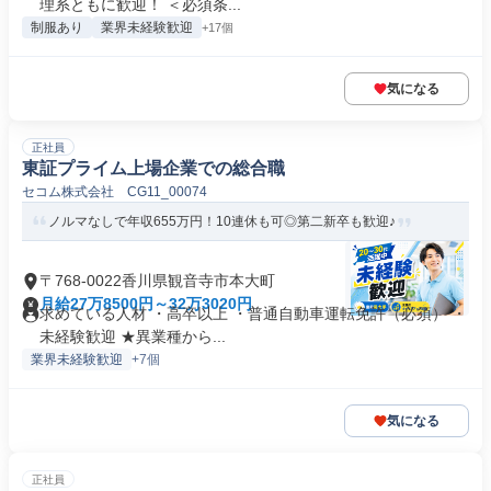
理系ともに歓迎！ ＜必須条...
制服あり
業界未経験歓迎
+17個
気になる
正社員
東証プライム上場企業での総合職
セコム株式会社 CG11_00074
ノルマなしで年収655万円！10連休も可◎第二新卒も歓迎♪
〒768-0022香川県観音寺市本大町
月給27万8500円～32万3020円
求めている人材 ・高卒以上 ・普通自動車運転免許（必須） ・
未経験歓迎 ★異業種から...
業界未経験歓迎
+7個
気になる
正社員