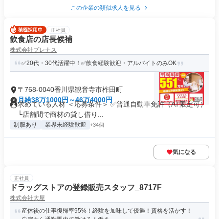
この企業の類似求人を見る
正社員
飲食店の店長候補
株式会社プレナス
✅20代・30代活躍中！✅飲食経験歓迎・アルバイトのみOK
〒768-0040香川県観音寺市柞田町
月給38万1000円～46万4000円
求めている人材 ＜応募条件＞ ✅普通自動車免許（AT限定可）
└店舗間で商材の貸し借り...
制服あり
業界未経験歓迎
+34個
気になる
正社員
ドラッグストアの登録販売スタッフ_8717F
株式会社大屋
産休後の仕事復帰率95%！経験を加味して優遇！資格を活かす！