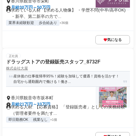
香川県観音寺市栄町
月給30万円～50万円
求めている人材 【求める人物像】 ・学歴不問(中卒/高卒OK)
・新卒、第二新卒の方で...
業界未経験歓迎
歩合給あり
+36個
気になる
正社員
ドラッグストアの登録販売スタッフ_8732F
株式会社大屋
産休後の仕事復帰率95%！経験を加味して優遇！資格を活かす！
自宅から通勤圏内で働ける！働き...
香川県観音寺市坂本町
月給21万円～33万円
求める人材: 【応募資格】 「登録販売者」としての実務経験
（管理者要件を満たす...
即日勤務OK
残業なし
+1個