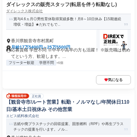
ダイレックスの販売スタッフ(転居を伴う転勤なし)
ダイレックス株式会社
賞与4.6ヵ月◎男性育休取得実績多数！月8～10日休み【15期連続
増収・増益】★だれでもで...
香川県観音寺市村黒町
月給17万5400円～25万5500円
応募資格 学歴不問 ※中卒や高卒の方も活躍！ ※販売職は初め
てという方、歓迎します。...
フリーター歓迎
学歴不問
+6個
気になる
正社員
【観音寺市/ルート営業】転勤・ノルマなし/年間休日110
日/基本土日祝休み その他営業
エビス紙料株式会社
古紙や廃プラスチックの回収提案、固形燃料（RPF）や再生プラス
チックの提案を行います。ノル...