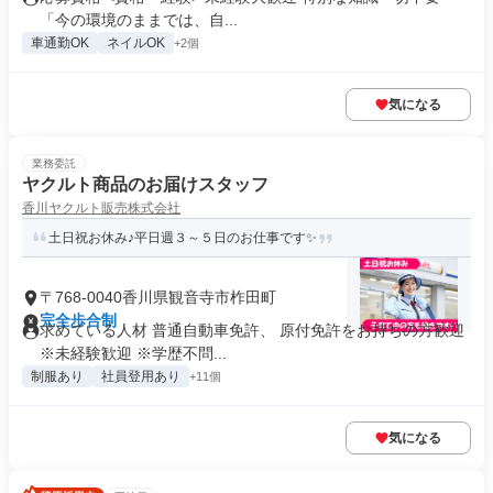
「今の環境のままでは、自...
車通勤OK
ネイルOK
+2個
気になる
業務委託
ヤクルト商品のお届けスタッフ
香川ヤクルト販売株式会社
土日祝お休み♪平日週３～５日のお仕事です✨
〒768-0040香川県観音寺市柞田町
完全歩合制
求めている人材 普通自動車免許、 原付免許をお持ちの方歓迎
※未経験歓迎 ※学歴不問...
制服あり
社員登用あり
+11個
気になる