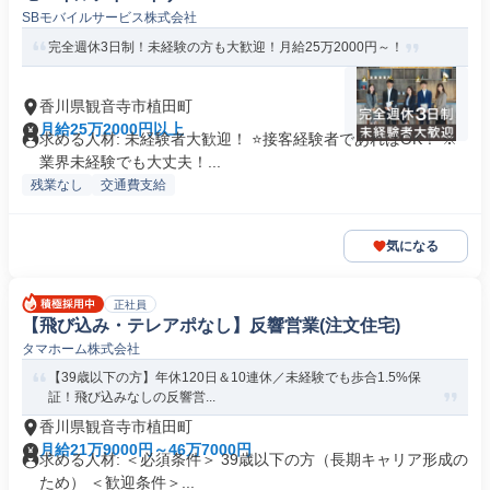
SBモバイルサービス株式会社
完全週休3日制！未経験の方も大歓迎！月給25万2000円～！
香川県観音寺市植田町
月給25万2000円以上
求める人材: 未経験者大歓迎！ ⭐接客経験者であればOK！ ※
業界未経験でも大丈夫！...
残業なし
交通費支給
気になる
正社員
【飛び込み・テレアポなし】反響営業(注文住宅)
タマホーム株式会社
【39歳以下の方】年休120日＆10連休／未経験でも歩合1.5%保
証！飛び込みなしの反響営...
香川県観音寺市植田町
月給21万9000円～46万7000円
求める人材: ＜必須条件＞ 39歳以下の方（長期キャリア形成の
ため） ＜歓迎条件＞...