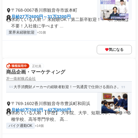
〒768-0067香川県観音寺市坂本町
月給27万2600円～31万3200円
求めている人材 ✅ 未経験OK！第二新卒歓迎！ ✅ 専門知識は
不要！入社後に学べます ...
業界未経験歓迎
+31個
気になる
正社員
商品企画・マーケティング
㐧一衛材株式会社
大手消費財メーカーの経験者歓迎！一気通貫で仕掛ける面白さ。
〒769-1602香川県観音寺市豊浜町和田浜
月給40万7083円～42万8500円
求めている人材 【学歴】 大学院、大学、短期大学、 専修・各
種学校、高等専門学校、 高...
バイク通勤OK
+14個