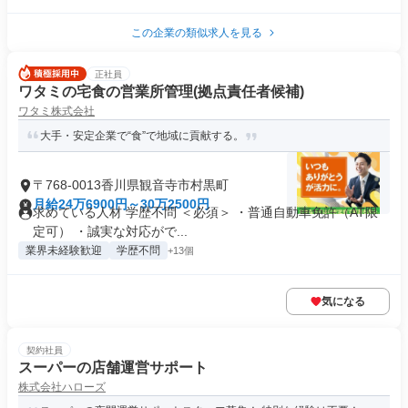
この企業の類似求人を見る
正社員
ワタミの宅食の営業所管理(拠点責任者候補)
ワタミ株式会社
大手・安定企業で“食”で地域に貢献する。
〒768-0013香川県観音寺市村黒町
月給24万6900円～30万2500円
求めている人材 学歴不問 ＜必須＞ ・普通自動車免許（AT限
定可） ・誠実な対応がで...
業界未経験歓迎
学歴不問
+13個
気になる
契約社員
スーパーの店舗運営サポート
株式会社ハローズ