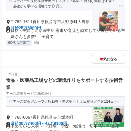
スーパーの夜間運営サポートスタッフ募集！ 特別な経験は不要！
基礎から学べる環境です◎ 品出...
〒769-1611香川県観音寺市大野原町大野原
月給25万8000円
資格 <主婦さん活躍中!> 家事や育児と両立して活躍している主
婦さんも多数! 「子育て...
60代も応募可
+9個
気になる
正社員
食品・医薬品工場などの環境作りをサポートする技術営
業
アース環境サービス株式会社
アース製薬グループ／転勤有・無選択可！土日祝休／年休124日
〒768-0067香川県観音寺市坂本町
月給30万7400円～42万8100円
求めている人材 ＜＜経験・学歴・知識は一切不問＞＞ 文系・