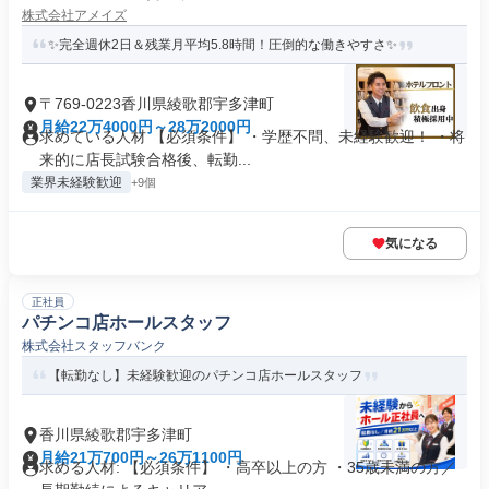
株式会社アメイズ
✨完全週休2日＆残業月平均5.8時間！圧倒的な働きやすさ✨
〒769-0223香川県綾歌郡宇多津町
月給22万4000円～28万2000円
求めている人材 【必須条件】 ・学歴不問、未経験歓迎！ ・将
来的に店長試験合格後、転勤...
業界未経験歓迎
+9個
気になる
正社員
パチンコ店ホールスタッフ
株式会社スタッフバンク
【転勤なし】未経験歓迎のパチンコ店ホールスタッフ
香川県綾歌郡宇多津町
月給21万700円～26万1100円
求める人材: 【必須条件】 ・高卒以上の方 ・35歳未満の方／