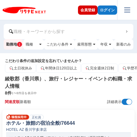
会員登録
ログイン
職種・キーワードから探す
勤務地
職種
こだわり条件
雇用形態
年収
新着のみ
1
こだわり条件の追加設定を忘れていませんか？
土日祝休み
年間休日120日以上
完全週休2日制
学歴
綾歌郡（香川県）、旅行・レジャー・イベントの転職・求
人情報
8
件
1
〜
8
件目を表示中
関連度順
新着順
詳細表示
正社員
ホテル・旅館の宿泊全般/76644
HOTEL AZ 香川宇多津店