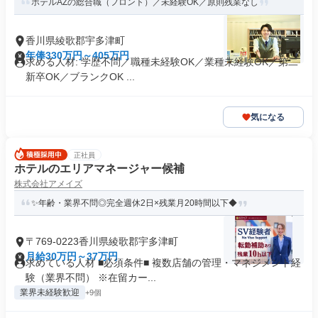
ホテルAZの総合職（フロント）／未経験OK／原則残業なし
香川県綾歌郡宇多津町
年俸330万円～405万円
求める人材: 学歴不問／職種未経験OK／業種未経験OK／第二
新卒OK／ブランクOK ...
気になる
正社員
ホテルのエリアマネージャー候補
株式会社アメイズ
✨年齢・業界不問◎完全週休2日×残業月20時間以下◆
〒769-0223香川県綾歌郡宇多津町
月給30万円～37万円
求めている人材 ■必須条件■ 複数店舗の管理・マネジメント経
験（業界不問） ※在留カー...
業界未経験歓迎
+9個