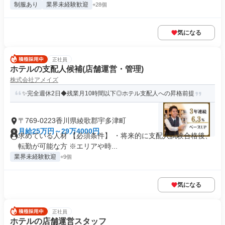
制服あり
業界未経験歓迎
+28個
気になる
正社員
ホテルの支配人候補(店舗運営・管理)
株式会社アメイズ
✨完全週休2日◆残業月10時間以下◎ホテル支配人への昇格前提
〒769-0223香川県綾歌郡宇多津町
月給25万円～29万4000円
求めている人材 【必須条件】 ・将来的に支配人試験合格後、
転勤が可能な方 ※エリアや時...
業界未経験歓迎
+9個
気になる
正社員
ホテルの店舗運営スタッフ