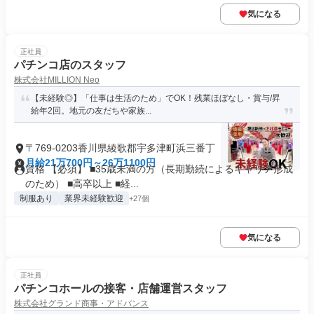
気になる
正社員
パチンコ店のスタッフ
株式会社MILLION Neo
【未経験◎】「仕事は生活のため」でOK！残業ほぼなし・賞与/昇
給年2回。地元の友だちや家族...
〒769-0203香川県綾歌郡宇多津町浜三番丁
月給21万700円～26万1100円
資格 【必須】 ■35歳未満の方（長期勤続によるキャリア形成
のため） ■高卒以上 ■経...
制服あり
業界未経験歓迎
+27個
気になる
正社員
パチンコホールの接客・店舗運営スタッフ
株式会社グランド商事・アドバンス