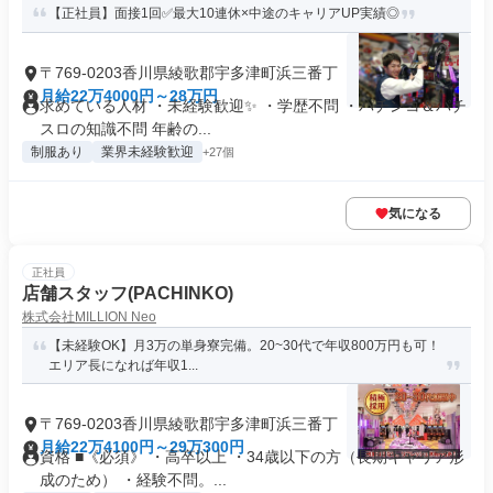
【正社員】面接1回✅最大10連休×中途のキャリアUP実績◎
〒769-0203香川県綾歌郡宇多津町浜三番丁
月給22万4000円～28万円
求めている人材 ・未経験歓迎✨️ ・学歴不問 ・パチンコ＆パチ
スロの知識不問 年齢の...
制服あり
業界未経験歓迎
+27個
気になる
正社員
店舗スタッフ(PACHINKO)
株式会社MILLION Neo
【未経験OK】月3万の単身寮完備。20~30代で年収800万円も可！
エリア長になれば年収1...
〒769-0203香川県綾歌郡宇多津町浜三番丁
月給22万4100円～29万300円
資格 ■《必須》 ・高卒以上 ・34歳以下の方（長期キャリア形
成のため） ・経験不問。...