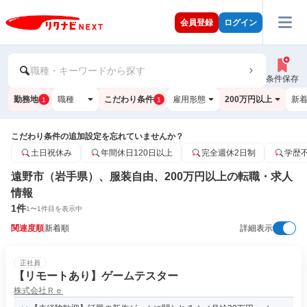
会員登録
ログイン
職種・キーワードから探す
条件保存
勤務地
職種
こだわり条件
雇用形態
200万円以上
新
1
1
こだわり条件の追加設定を忘れていませんか？
土日祝休み
年間休日120日以上
完全週休2日制
学歴
遠野市（岩手県）、服装自由、200万円以上の転職・求人
情報
1
件
1
〜
1
件目を表示中
関連度順
新着順
詳細表示
正社員
【リモートあり】ゲームテスター
株式会社Ｒｅ