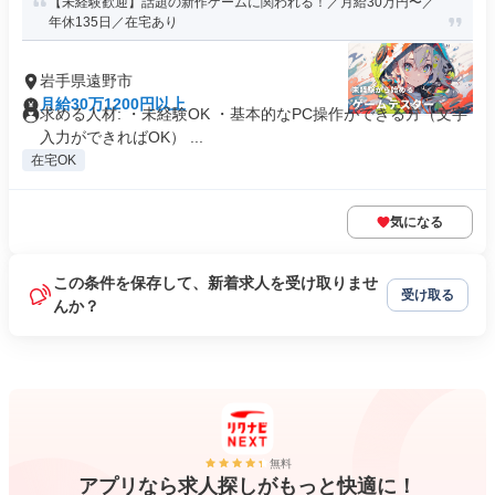
【未経験歓迎】話題の新作ゲームに関われる！／月給30万円〜／
年休135日／在宅あり
岩手県遠野市
月給30万1200円以上
求める人材: ・未経験OK ・基本的なPC操作ができる方（文字
入力ができればOK） ...
在宅OK
気になる
この条件を保存して、新着求人を受け取りませ
受け取る
んか？
無料
アプリなら求人探しがもっと快適に！