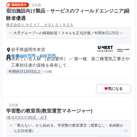
正社員
宿泊施設向け製品・サービスのフィールドエンジニア|経
験者優遇
株式会社Ｕ‐ＮＥＸＴ ＨＯＬＤＩＮＧＳ
大手グループへの移籍歓迎！スキルを正当評価／年間休日125日
岩手県盛岡市本宮
年俸400万円～600万円
求めている人材 ［必須要件］ ✅ 第一種、第二種電気工事士や
工事担任者の資格を保有して...
年間休日120日以上
+19個
気になる
正社員
学習塾の教室長(教室運営マネージャー)
(株)KATEKYO秋田・岩手
「教えない」から始める、学習塾の教室運営（授業なし・未経験か
ら主任待遇）