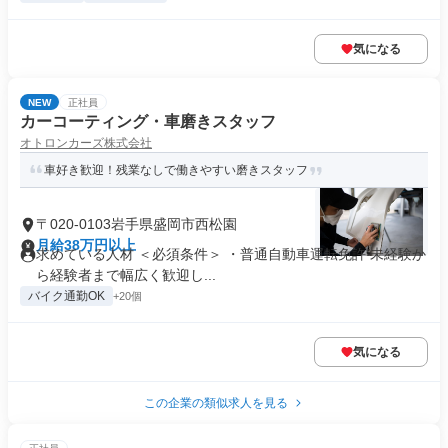
気になる
NEW
正社員
カーコーティング・車磨きスタッフ
オトロンカーズ株式会社
車好き歓迎！残業なしで働きやすい磨きスタッフ
〒020-0103岩手県盛岡市西松園
月給38万円以上
求めている人材 ＜必須条件＞ ・普通自動車運転免許 未経験か
ら経験者まで幅広く歓迎し...
バイク通勤OK
+20個
気になる
この企業の類似求人を見る