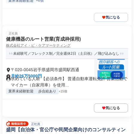
業界未経験歓迎
+6個
気になる
正社員
健康機器のルート営業(育成枠採用)
株式会社アイ・ビ・ケアマーケティング
未経験可／フレックス制／完全週休2日（土日祝）／飛び込みなし
〒020-0045岩手県盛岡市盛岡駅西通
月給26万5000円
求めている人材 【必須条件】 普通自動車運転免許 営業活動で
マイカー（自家用車）を使用...
業界未経験歓迎
歩合給あり
+15個
気になる
正社員
盛岡【自治体・官公庁や民間企業向けのコンサルティン