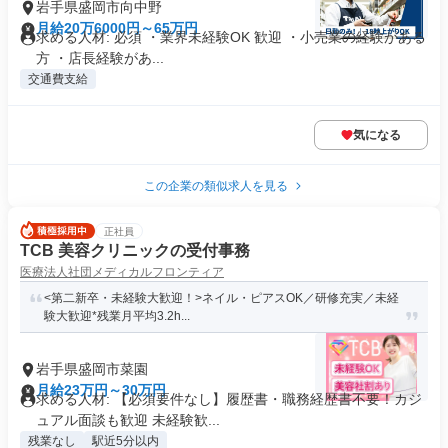
岩手県盛岡市向中野
月給20万6000円～65万円
求める人材: 必須 ・業界未経験OK 歓迎 ・小売業の経験がある
方 ・店長経験があ...
交通費支給
気になる
この企業の類似求人を見る
正社員
TCB 美容クリニックの受付事務
医療法人社団メディカルフロンティア
<第二新卒・未経験大歓迎！>ネイル・ピアスOK／研修充実／未経
験大歓迎*残業月平均3.2h...
岩手県盛岡市菜園
月給23万円～30万円
求める人材: 【必須要件なし】履歴書・職務経歴書不要！カジ
ュアル面談も歓迎 未経験歓...
残業なし
駅近5分以内