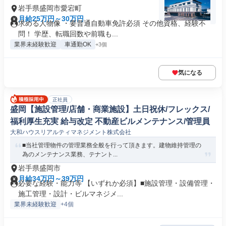
岩手県盛岡市愛宕町
月給25万円～30万円
求める人物像 ・要普通自動車免許必須 その他資格、経験不
問！ 学歴、転職回数や前職も...
業界未経験歓迎
車通勤OK
+3個
気になる
正社員
盛岡【施設管理/店舗・商業施設】土日祝休/フレックス/
福利厚生充実 給与改定 不動産ビルメンテナンス/管理員
大和ハウスリアルティマネジメント株式会社
■当社管理物件の管理業務全般を行って頂きます。建物維持管理の
為のメンテナンス業務、テナント...
岩手県盛岡市
月給34万円～39万円
必要な経験・能力等 【いずれか必須】■施設管理・設備管理・
施工管理・設計・ビルマネジメ...
業界未経験歓迎
+4個