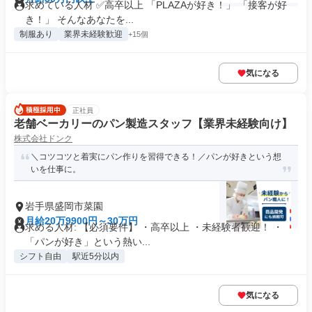
求めている人材 ✅高卒以上 「PLAZAが好き！」 「接客が好
き！」 そんなあなたを...
制服あり
業界未経験歓迎
+15個
気になる
正社員
老舗ベーカリーのパン製造スタッフ【業界未経験向け】
株式会社ドンク
＼コツコツと着実にパン作りを習得できる！／パンが好きという想
いを仕事に。
岩手県盛岡市菜園
月給20万9900円～30万円
求める人材: 【必須要件】 ・高卒以上 ・未経験者歓迎！ ・
「パンが好き」という熱い...
シフト自由
駅近5分以内
気になる