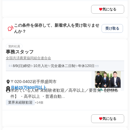
気になる
この条件を保存して、新着求人を受け取りませ
受け取る
んか？
契約社員
事務スタッフ
全国共済農業協同組合連合会
8/9(日)締切✨10月入社✨完全週休二日制✨年休120日
〒020-0402岩手県盛岡市
月給25万800円以上
求めている人材 未経験者歓迎／高卒以上／要普免 【必須条
件】 ・高卒以上 ・普通自動...
業界未経験歓迎
+14個
気になる