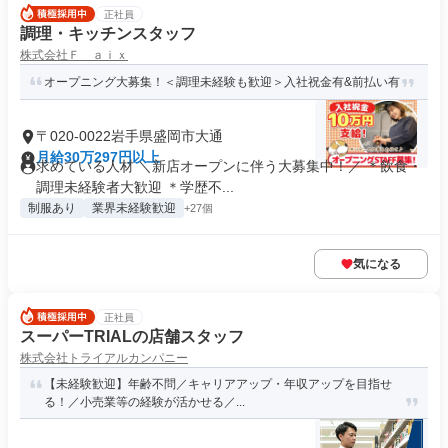
正社員
調理・キッチンスタッフ
株式会社Ｆ ａｉｘ
オープニング大募集！＜調理未経験も歓迎＞入社祝金有&前払い有
〒020-0022岩手県盛岡市大通
月給30万297円以上
求めている人材 ＼新店オープンに伴う大募集中！／ ＊飲食・
調理未経験者大歓迎 ＊学歴不...
制服あり
業界未経験歓迎
+27個
気になる
正社員
スーパーTRIALの店舗スタッフ
株式会社トライアルカンパニー
【未経験歓迎】年齢不問／キャリアアップ・年収アップを目指せ
る！／小売業等の経験が活かせる／...