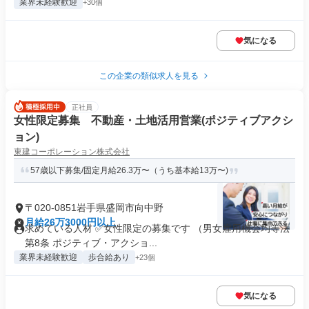
業界未経験歓迎
+30個
気になる
この企業の類似求人を見る
正社員
女性限定募集 不動産・土地活用営業(ポジティブアクシ
ョン)
東建コーポレーション株式会社
57歳以下募集/固定月給26.3万〜（うち基本給13万〜)
〒020-0851岩手県盛岡市向中野
月給26万3000円以上
求めている人材 ✅女性限定の募集です （男女雇用機会均等法
第8条 ポジティブ・アクショ...
業界未経験歓迎
歩合給あり
+23個
気になる