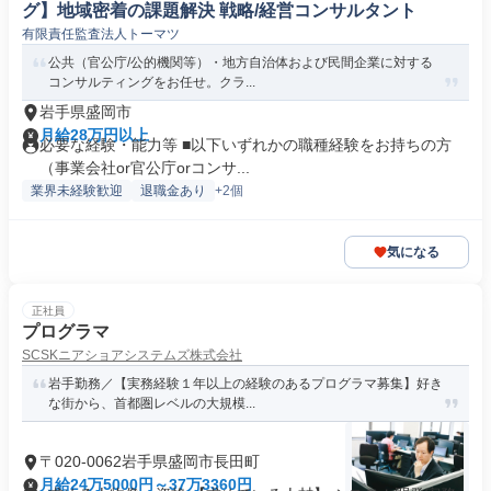
グ】地域密着の課題解決 戦略/経営コンサルタント
有限責任監査法人トーマツ
公共（官公庁/公的機関等）・地方自治体および民間企業に対する
コンサルティングをお任せ。クラ...
岩手県盛岡市
月給28万円以上
必要な経験・能力等 ■以下いずれかの職種経験をお持ちの方
（事業会社or官公庁orコンサ...
業界未経験歓迎
退職金あり
+2個
気になる
正社員
プログラマ
SCSKニアショアシステムズ株式会社
岩手勤務／【実務経験１年以上の経験のあるプログラマ募集】好き
な街から、首都圏レベルの大規模...
〒020-0062岩手県盛岡市長田町
月給24万5000円～37万3360円