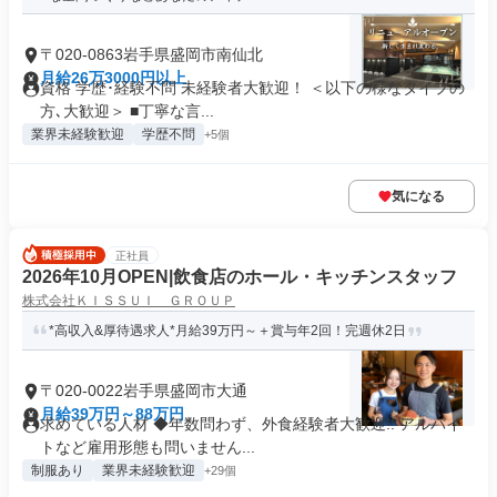
〒020-0863岩手県盛岡市南仙北
月給26万3000円以上
資格 学歴･経験不問 未経験者大歓迎！ ＜以下の様なタイプの
方､大歓迎＞ ■丁寧な言...
業界未経験歓迎
学歴不問
+5個
気になる
正社員
2026年10月OPEN|飲食店のホール・キッチンスタッフ
株式会社ＫＩＳＳＵＩ ＧＲＯＵＰ
*高収入&厚待遇求人*月給39万円～＋賞与年2回！完週休2日
〒020-0022岩手県盛岡市大通
月給39万円～88万円
求めている人材 ◆年数問わず、外食経験者大歓迎!! アルバイ
トなど雇用形態も問いません...
制服あり
業界未経験歓迎
+29個