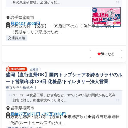
月の東京研修後、全国から配...
岩手県盛岡市
月給42万4000円
求める人材: 【必須】 ・35歳以下の方 ※例外事由３号のイ
（長期キャリア形成のため...
交通費支給
気になる
正社員
盛岡【直行直帰OK】国内トップシェアを誇るサラヤのル
ート営業/年休129日 化粧品/トイレタリー法人営業
東京サラヤ株式会社
スーパーや食品工場、飲食店など、すでに深い信頼関係がある既存
顧客に対し、衛生環境をより良く...
岩手県盛岡市
月給27万6971円～32万3326円
必要な経験・能力等 【必須】◆未経験歓迎◆普通自動車運転
免許(ルートセールスのため) ...