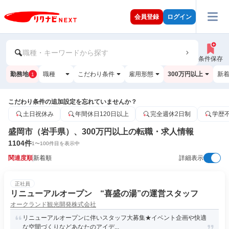
会員登録
ログイン
職種・キーワードから探す
条件保存
勤務地
職種
こだわり条件
雇用形態
300万円以上
新
1
こだわり条件の追加設定を忘れていませんか？
土日祝休み
年間休日120日以上
完全週休2日制
学歴
盛岡市（岩手県）、300万円以上の転職・求人情報
1104
件
1
〜
100
件目を表示中
関連度順
新着順
詳細表示
正社員
リニューアルオープン “喜盛の湯”の運営スタッフ
オークランド観光開発株式会社
リニューアルオープンに伴いスタッフ大募集★イベント企画や快適
な空間づくりなどあなたのアイデ...