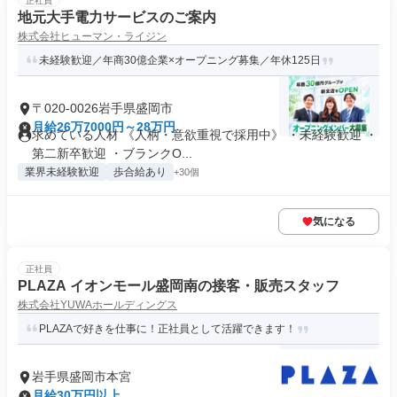
正社員
地元大手電力サービスのご案内
株式会社ヒューマン・ライジン
未経験歓迎／年商30億企業×オープニング募集／年休125日
〒020-0026岩手県盛岡市
月給26万7000円～28万円
求めている人材 《人柄・意欲重視で採用中》 ・未経験歓迎 ・
第二新卒歓迎 ・ブランクO...
業界未経験歓迎
歩合給あり
+30個
気になる
正社員
PLAZA イオンモール盛岡南の接客・販売スタッフ
株式会社YUWAホールディングス
PLAZAで好きを仕事に！正社員として活躍できます！
岩手県盛岡市本宮
月給30万円以上