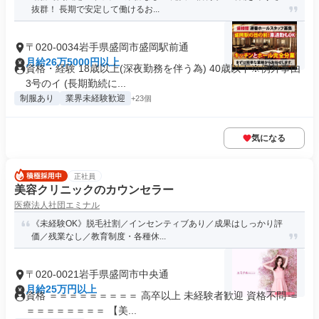
抜群！ 長期で安定して働けるお...
〒020-0034岩手県盛岡市盛岡駅前通
月給26万5000円以上
資格・経験 18歳以上(深夜勤務を伴う為) 40歳以下※例外事由
3号のイ (長期勤続に...
制服あり
業界未経験歓迎
+23個
気になる
正社員
美容クリニックのカウンセラー
医療法人社団エミナル
《未経験OK》脱毛社割／インセンティブあり／成果はしっかり評
価／残業なし／教育制度・各種休...
〒020-0021岩手県盛岡市中央通
月給25万円以上
資格 ＝＝＝＝＝＝＝＝＝ 高卒以上 未経験者歓迎 資格不問 ＝
＝＝＝＝＝＝＝＝ 【美...