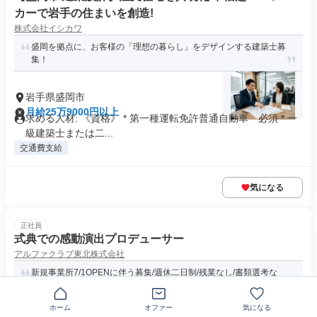
カーで岩手の住まいを創造!
株式会社イシカワ
盛岡を拠点に、お客様の「理想の暮らし」をデザインする建築士募
集！
岩手県盛岡市
月給25万9000円以上
求める人材: 《資格》 * 第一種運転免許普通自動車 必須 * 一
級建築士または二...
交通費支給
気になる
正社員
式典での感動演出プロデューサー
アルファクラブ東北株式会社
新規事業所7/1OPENに伴う募集/週休二日制/残業なし/書類選考な
し/GW・夏季・年末年...
ホーム
オファー
気になる