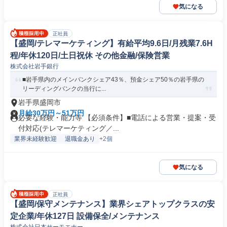
気になる
正社員
【盛岡/テレマーケティング】有給平均9.6日/月残業7.6H
程/年休120日/土日祝休 その他金融/保険営業
株式会社岩手銀行
■岩手県内のメインバンクシェア43％、預金シェア50％の岩手県の
リーディングバンクの当行に...
岩手県盛岡市
月給30万円～51万円
必要な経験・能力等 【必須条件】■電話による営業・提案・受
付対応(テレマーケティング／...
業界未経験歓迎
退職金あり
+2個
気になる
正社員
【盛岡/保守メンテナンス】業界シェアトップクラスの安
定企業/年休127日 設備保全/メンテナンス