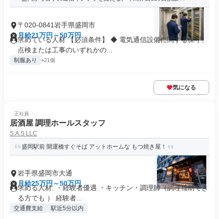
〒020-0841岩手県盛岡市
月給21万円～50万円
求めている人材 【必須条件】 ◆ 電気通信設備に関する保守、
点検または工事のいずれかの...
制服あり
+21個
気になる
正社員
居酒屋 調理ホールスタッフ
S.A.S LLC
盛岡駅前 開運橋すぐそば アットホームな もつ焼き屋！
岩手県盛岡市大通
月給25万円～50万円
求める人材: ・経験者優遇 ・キッチン・調理師（調理補助でき
る方でも ） 経験者...
交通費支給
駅近5分以内