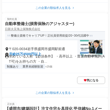
この企業の類似求人を見る
契約社員
自動車整備士(損害保険のアジャスター)
日新火災海上保険株式会社
整備士資格でキャリアUP！正社員登用前提/20~30代活躍中
〒020-0034岩手県盛岡市盛岡駅前通
月給25万4500円以上
求めている人材 【必須条件】 ・高卒以上 ・普通自動車免許(A
T可)をお持ちの方 ・⾃...
制服あり
業界未経験歓迎
+25個
気になる
この企業の類似求人を見る
正社員
【盛岡市/建築設計】注文住宅を具現化 甲信越No.1メー