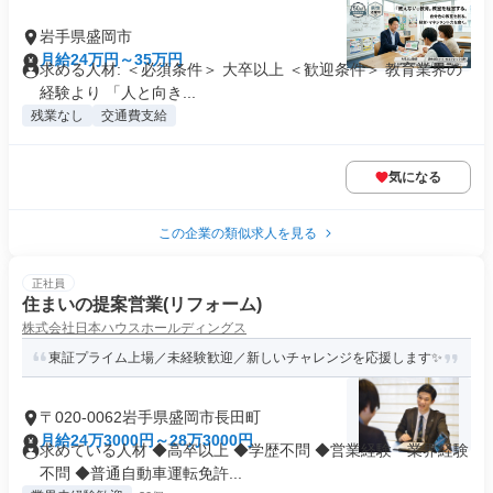
岩手県盛岡市
月給24万円～35万円
求める人材: ＜必須条件＞ 大卒以上 ＜歓迎条件＞ 教育業界の
経験より 「人と向き...
残業なし
交通費支給
気になる
この企業の類似求人を見る
正社員
住まいの提案営業(リフォーム)
株式会社日本ハウスホールディングス
東証プライム上場／未経験歓迎／新しいチャレンジを応援します✨
〒020-0062岩手県盛岡市長田町
月給24万3000円～28万3000円
求めている人材 ◆高卒以上 ◆学歴不問 ◆営業経験・業界経験
不問 ◆普通自動車運転免許...