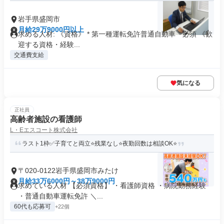
岩手県盛岡市
月給29万9000円以上
求める人材: 《資格》 * 第一種運転免許普通自動車 必須 《歓
迎する資格・経験...
交通費支給
気になる
正社員
高齢者施設の看護師
L・Eエスコート株式会社
ラスト1枠✅子育てと両立⭐残業なし⭐夜勤回数は相談OK⭐
〒020-0122岩手県盛岡市みたけ
月給33万6000円～38万9000円
求めている人材 【必須資格】 ・看護師資格 ・病院勤務経験
・普通自動車運転免許 ＼...
60代も応募可
+22個