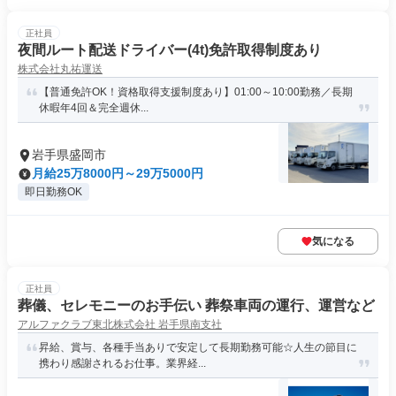
正社員
夜間ルート配送ドライバー(4t)免許取得制度あり
株式会社丸祐運送
【普通免許OK！資格取得支援制度あり】01:00～10:00勤務／長期
休暇年4回＆完全週休...
岩手県盛岡市
月給25万8000円～29万5000円
即日勤務OK
気になる
正社員
葬儀、セレモニーのお手伝い 葬祭車両の運行、運営など
アルファクラブ東北株式会社 岩手県南支社
昇給、賞与、各種手当ありで安定して長期勤務可能☆人生の節目に
携わり感謝されるお仕事。業界経...