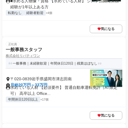
■求める人物像・資格 【求めている人材】 システム開発実務
経験が1年以上ある方
転勤なし
経験者歓迎
+4個
気になる
正社員
一般事務スタッフ
株式会社リバティワン
一般事務｜未経験歓迎｜年間休日120日｜残業ほぼなし
〒020-0839岩手県盛岡市津志田南
月給20万円～33万円
求めている人材 【必須要件】 普通自動車運転免許（AT限定
可） 高卒以上 Office...
年間休日120日以上
+17個
気になる