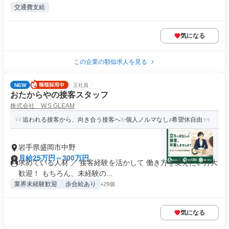
交通費支給
気になる
この企業の類似求人を見る
NEW
正社員
おたからやの接客スタッフ
株式会社 W.S GLEAM
追われる接客から、向き合う接客へ✨個人ノルマなし♪希望休自由
岩手県盛岡市中野
月給25万円～300万円
求めている人材 ／ 接客経験を活かして 働き方を変えたい方大
歓迎！ もちろん、未経験の...
業界未経験歓迎
歩合給あり
+29個
気になる