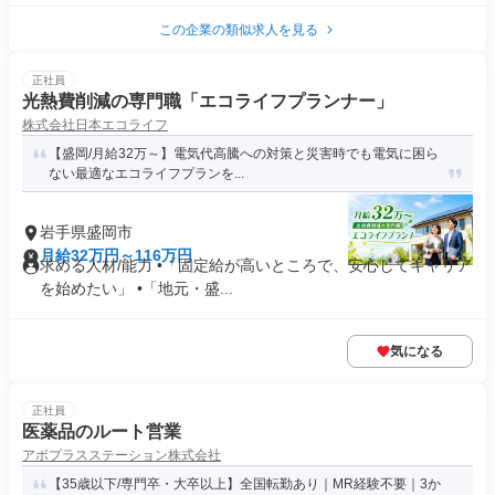
この企業の類似求人を見る
正社員
光熱費削減の専門職「エコライフプランナー」
株式会社日本エコライフ
【盛岡/月給32万～】電気代高騰への対策と災害時でも電気に困ら
ない最適なエコライフプランを...
岩手県盛岡市
月給32万円～116万円
求める人材/能力 •「固定給が高いところで、安心してキャリア
を始めたい」 •「地元・盛...
気になる
正社員
医薬品のルート営業
アポプラスステーション株式会社
【35歳以下/専門卒・大卒以上】全国転勤あり｜MR経験不要｜3か