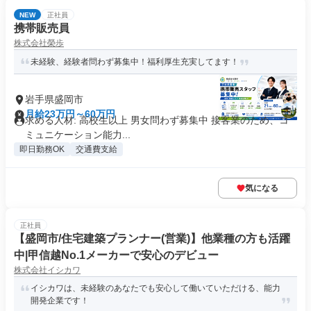
NEW
正社員
携帯販売員
株式会社榮歩
未経験、経験者問わず募集中！福利厚生充実してます！
岩手県盛岡市
月給23万円～60万円
求める人材: 高校生以上 男女問わず募集中 接客業のため、コ
ミュニケーション能力...
即日勤務OK
交通費支給
気になる
正社員
【盛岡市/住宅建築プランナー(営業)】他業種の方も活躍
中|甲信越No.1メーカーで安心のデビュー
株式会社イシカワ
イシカワは、未経験のあなたでも安心して働いていただける、能力
開発企業です！