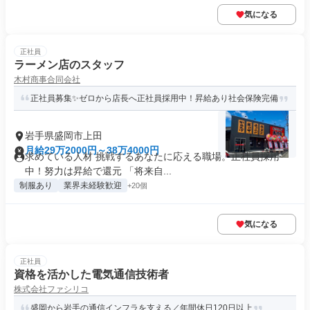
気になる
正社員
ラーメン店のスタッフ
木村商事合同会社
正社員募集✨ゼロから店長へ正社員採用中！昇給あり社会保険完備
岩手県盛岡市上田
月給29万2000円～38万4000円
求めている人材 挑戦するあなたに応える職場。正社員採用
中！努力は昇給で還元 「将来自...
制服あり
業界未経験歓迎
+20個
気になる
正社員
資格を活かした電気通信技術者
株式会社ファシリコ
盛岡から岩手の通信インフラを支える／年間休日120日以上