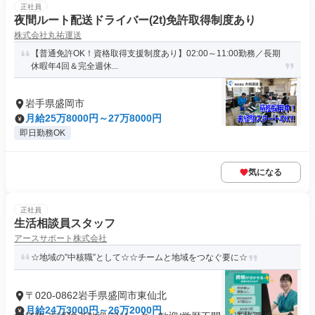
正社員
夜間ルート配送ドライバー(2t)免許取得制度あり
株式会社丸祐運送
【普通免許OK！資格取得支援制度あり】02:00～11:00勤務／長期
休暇年4回＆完全週休...
岩手県盛岡市
月給25万8000円～27万8000円
即日勤務OK
気になる
正社員
生活相談員スタッフ
アースサポート株式会社
☆地域の”中核職”として☆☆チームと地域をつなぐ要に☆
〒020-0862岩手県盛岡市東仙北
月給24万3000円～26万2000円