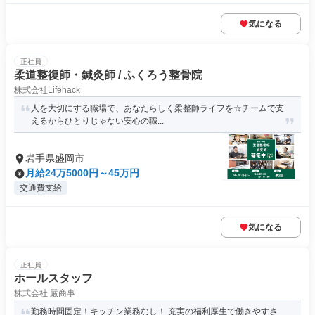
気になる
正社員
柔道整復師・鍼灸師 / ふくろう整骨院
株式会社Lifehack
人を大切にする職場で、あなたらしく柔整師ライフを☆チームで支
えるからひとりじゃない安心の職...
岩手県盛岡市
月給24万5000円～45万円
交通費支給
気になる
正社員
ホールスタッフ
株式会社 嚴商事
勤務時間固定！キッチン業務なし！ 充実の福利厚生で働きやすさ