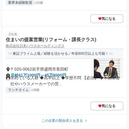
業界未経験歓迎
+22個
気になる
正社員
住まいの提案営業(リフォーム・課長クラス)
株式会社日本ハウスホールディングス
東証プライム上場／経験を活かせる／年収800万以上も可能！
〒020-0062岩手県盛岡市長田町
月給41万1000円～45万8000円
求めている人材 ◆高卒以上 ◆学歴不問 【必須】 ◆不動産会
社やハウスメーカーでの営...
ランチタイム
+28個
気になる
この企業の類似求人を見る