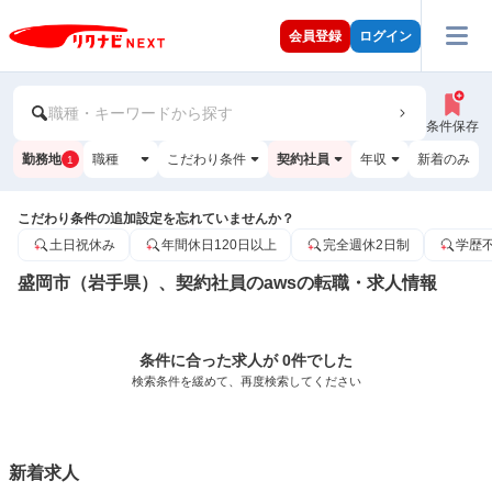
会員登録
ログイン
職種・キーワードから探す
条件保存
勤務地
職種
こだわり条件
契約社員
年収
新着のみ
1
こだわり条件の追加設定を忘れていませんか？
土日祝休み
年間休日120日以上
完全週休2日制
学歴
盛岡市（岩手県）、契約社員のawsの転職・求人情報
条件に合った求人が 0件でした
検索条件を緩めて、再度検索してください
新着求人