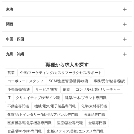
東海
関西
中国・四国
九州・沖縄
職種から求人を探す
営業
企画/マーケティング/カスタマーサクセス/サポート
コーポレートスタッフ
SCM/生産管理/購買/物流
事務/受付/秘書/翻訳
小売販売/流通
サービス/接客
飲食
コンサル/士業/リサーチャー
IT
クリエイティブ/デザイン職
建築/土木/プラント専門職
不動産専門職
機械/電気/電子製品専門職
化学/素材専門職
化粧品/トイレタリー/日用品/アパレル専門職
医薬品専門職
医療機器/理化学機器専門職
医療/福祉専門職
金融専門職
食品/香料/飼料専門職
出版/メディア/芸能/エンタメ専門職