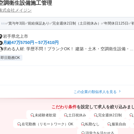
空調衛生設備施工管理
株式会社メイジン
✅賞与年3回✅前給保証あり✅完全週休2日制（土日祝休み）✅年間休日125日✅初年
岩手県北上市
月給47万5750円～57万410円
求める人材: 学歴不問！ブランクOK！ 建築・土木・空調衛生設備・...
即日勤務OK
この企業の類似求人を見る
こだわり条件
を設定して求人を絞り込みま
未経験者歓迎
土日祝休み
完全週休2日制
在宅勤務（リモートワーク）OK
転勤なし
服装自由
語学力を活かせる