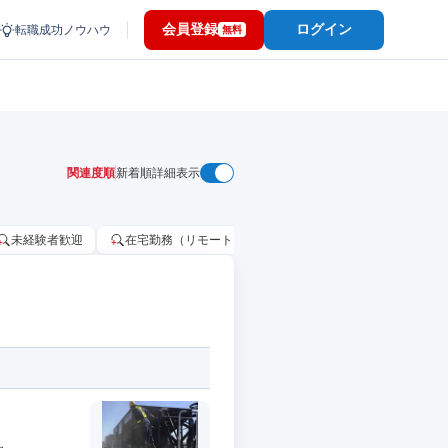
会員登録
ログイン
転職成功ノウハウ
無料
関連度順
新着順
詳細表示
未経験者歓迎
在宅勤務（リモートワーク）OK
家賃補助・住宅手当