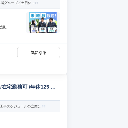
場グループ／土日休...
...
気になる
宅勤務可 /年休125 そ
事スケジュールの立案(...