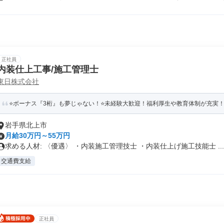
正社員
内装仕上工事/施工管理士
東日株式会社
⭐ボーナス『3桁』も夢じゃない！⭐未経験大歓迎！福利厚生や教育体制が充実！創
岩手県北上市
月給30万円～55万円
求める人材: 〈優遇〉 ・内装施工管理技士 ・内装仕上げ施工技能士 ...
交通費支給
正社員