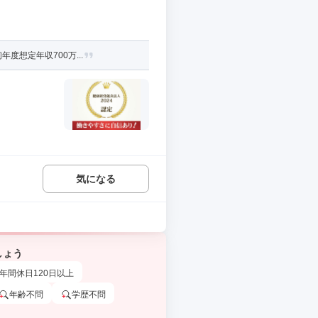
度想定年収700万...
気になる
しょう
年間休日120日以上
年齢不問
学歴不問