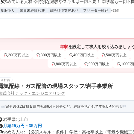
求めている人材 ◎特別な経験やスキルは一切不要！ ◎学歴も一切不問！ 
制服あり
業界未経験歓迎
資格取得支援あり
フリーター歓迎
+33個
年収
を設定して求人を絞り込みましょ
200万円以上
300万円以上
400万円以上
500万円以上
800万円以上
900万円以上
1000
正社員
電気配線・ガス配管の現場スタッフ/岩手事業所
株式会社テック・エンジニアリング
完全週休2日制＆賞与実績6.4ヶ月分など、経験を活かして年収UPを実現
岩手県北上市
月給25万円～35万円
求める人材: 【必須スキル・条件】 学歴：高校卒以上（電気や機械工な.