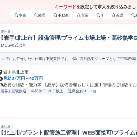
キーワード
を設定して求人を絞り込みまし
事務
経理
不動産
営業
IT
英語
正社員
【岩手/北上市】設備管理/プライム市場上場・高砂熱学G
TMES株式会社
設備施工管理
主にお任せしたい仕事は下記業務です。 特に高砂熱学グループとして空調設備に強
岩手県北上市
月給37万円～42万円
必要な経験・能力等 【必須】設備管理もしくは施工管理のご経験をお持
業界未経験歓迎
年間休日120日以上
退職金あり
+1個
正社員
【北上市/プラント配管施工管理】WEB面接可/プライム