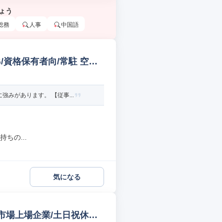
ょう
総務
人事
中国語
/資格保有者向/常駐 空調
みがあります。 【従事...
ちの...
気になる
市場上場企業/土日祝休み