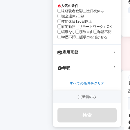
人気の条件
未経験者歓迎
土日祝休み
完全週休2日制
年間休日120日以上
在宅勤務（リモートワーク）OK
転勤なし
服装自由
年齢不問
学歴不問
語学力を活かせる
雇用形態
年収
すべての条件をクリア
新着のみ
検索