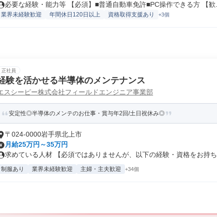
必要な経験・能力等 【必須】■普通自動車免許■PC操作できる方 【歓..
業界未経験歓迎
年間休日120日以上
資格取得支援あり
+3個
正社員
経験を活かせる半導体のメンテナンス
エスシーピー株式会社フィールドエンジニア事業部
安定性◎半導体のメンテのお仕事・賞与年2回/土日祝休み◎
〒024-0000岩手県北上市
月給25万円～35万円
求めている人材 【必須ではありませんが、以下の経験・資格をお持ちの
制服あり
業界未経験歓迎
主婦・主夫歓迎
+34個