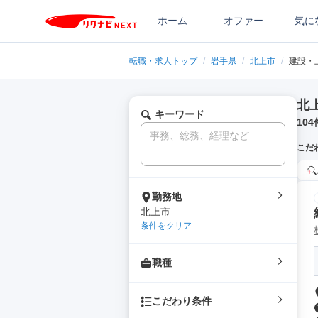
ホーム
オファー
気に
転職・求人トップ
/
岩手県
/
北上市
/
建設・
北
キーワード
104
こだ
勤務地
北上市
条件をクリア
職種
こだわり条件