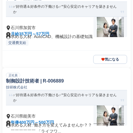
✅好待遇＆好条件の下働ける✅*安心安定のキャリアを築きません
か
石川県加賀市
月給35万円～57万円
求める人材: AutoCAD、機械設計の基礎知識
交通費支給
気になる
正社員
制御設計技術者 | R-006889
技研株式会社
✅好待遇＆好条件の下働ける✅*安心安定のキャリアを築きません
か
石川県能美市
年俸400万円～500万円
求める人材: 働き方を変えてみませんか？？ ￣￣￣V￣￣￣￣
￣￣￣￣￣￣ 「ライフワ...