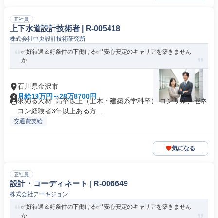
正社員
上下水道設計技術者 | R-005418
株式会社中央設計技術研究所
✅好待遇＆好条件の下働ける✅*安心安定のキャリアを築きません
か
石川県金沢市
月給19万円～28万8700円
求める人材: 高卒以上（土木・建築系学科卒） コンサル、ゼネ
コン経験者3年以上ある方...
交通費支給
気になる
正社員
設計・コーディネート | R-006649
株式会社アーキジョン
✅好待遇＆好条件の下働ける✅*安心安定のキャリアを築きません
か