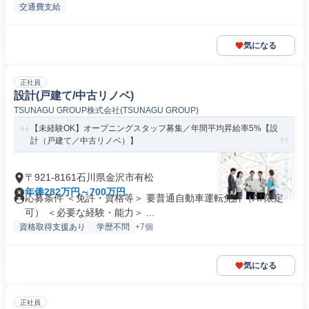
交通費支給
気になる
正社員
設計(戸建て/中古リノベ)
TSUNAGU GROUP株式会社(TSUNAGU GROUP)
【未経験OK】オープニングスタッフ募集／年間平均昇給率5%【設
計（戸建て／中古リノベ）】
〒921-8161石川県金沢市有松
年俸282万円～700万円
応募条件 ＜免許・資格等＞ 要普通自動車運転免許（AT限定
可） ＜必要な経験・能力＞ ...
資格取得支援あり
学歴不問
+7個
気になる
正社員