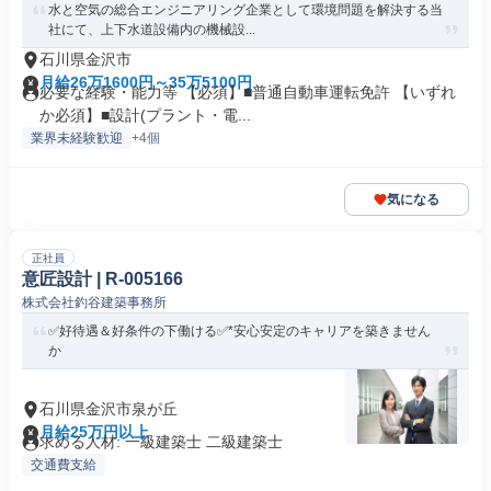
水と空気の総合エンジニアリング企業として環境問題を解決する当
社にて、上下水道設備内の機械設...
石川県金沢市
月給26万1600円～35万5100円
必要な経験・能力等 【必須】■普通自動車運転免許 【いずれ
か必須】■設計(プラント・電...
業界未経験歓迎
+4個
気になる
正社員
意匠設計 | R-005166
株式会社釣谷建築事務所
✅好待遇＆好条件の下働ける✅*安心安定のキャリアを築きません
か
石川県金沢市泉が丘
月給25万円以上
求める人材: 一級建築士 二級建築士
交通費支給