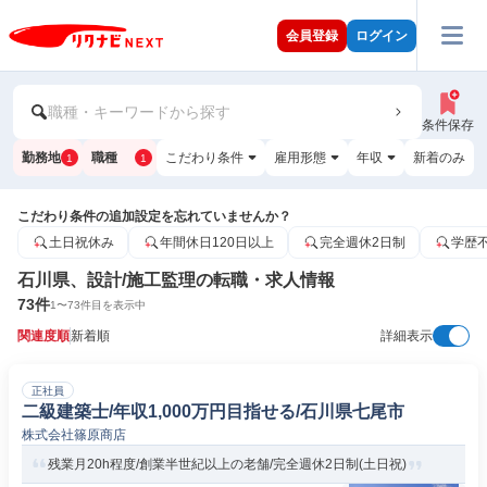
会員登録
ログイン
職種・キーワードから探す
条件保存
勤務地
職種
こだわり条件
雇用形態
年収
新着のみ
1
1
こだわり条件の追加設定を忘れていませんか？
土日祝休み
年間休日120日以上
完全週休2日制
学歴
石川県、設計/施工監理の転職・求人情報
73
件
1
〜
73
件目を表示中
関連度順
新着順
詳細表示
正社員
二級建築士/年収1,000万円目指せる/石川県七尾市
株式会社篠原商店
残業月20h程度/創業半世紀以上の老舗/完全週休2日制(土日祝)