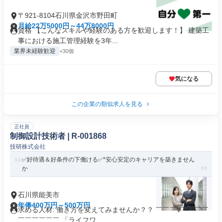
〒921-8104石川県金沢市野田町
月給22万5000円～44万8000円
資格 【こんなスキルや経験のある方を歓迎します！】 建築工
事における施工管理経験を3年...
業界未経験歓迎
+30個
気になる
この企業の類似求人を見る
正社員
制御設計技術者 | R-001868
技研株式会社
✅好待遇＆好条件の下働ける✅*安心安定のキャリアを築きません
か
石川県能美市
年俸400万円～500万円
求める人材: 働き方を変えてみませんか？？ ￣￣￣V￣￣￣￣
￣￣￣￣￣￣ 「ライフワ...