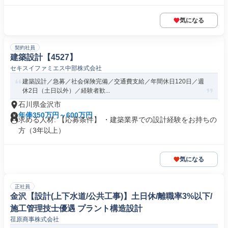
気になる
契約社員
建築設計【4527】
セキスイファミエス中部株式会社
建築設計／急募／社会保険完備／交通費支給／年間休日120日／週
休2日（土日以外）／経験者歓...
石川県金沢市
年俸350万円～600万円
求める人材: 【応募条件】 ・建築業界での設計経験をお持ちの
方（3年以上）
気になる
正社員
金沢【設計(上下水道/公共工事)】土日休/離職率3%以下/
施工管理技士優遇 プラント構造設計
荏原商事株式会社