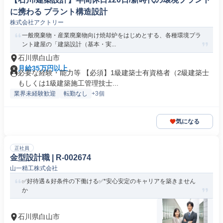
に携わる プラント構造設計
株式会社アクトリー
一般廃棄物・産業廃棄物向け焼却炉をはじめとする、各種環境プラ
ント建屋の「建築設計（基本・実...
石川県白山市
月給35万円以上
必要な経験・能力等 【必須】1級建築士有資格者（2級建築士
もしくは1級建築施工管理技士...
業界未経験歓迎
転勤なし
+3個
気になる
正社員
金型設計職 | R-002674
山一精工株式会社
✅好待遇＆好条件の下働ける✅*安心安定のキャリアを築きません
か
石川県白山市