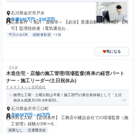
石川県金沢市戸水
年俸340万円～530万円
応募条件 ＜免許・資格等＞ 【必須】普通自動車運転免許 【尚
可】監理技術者（電気通信お...
平日のみOK
経験者歓迎
+1個
気になる
正社員
木造住宅・店舗の施工管理/現場監督(将来の経営パート
ナー・施工リーダー/土日祝休み)
ＦＡＮＴＡＩＬ合同会社
無理な工期・土曜出勤は卒業！施工部門の責任者候補として「土日
祝休＆残業月10h &年収50...
石川県金沢市三口町
月給30万円～40万円
求める人材: 【必須条件】 工務店や建設会社での現場監督（施
工管理）経験が3年〜5...
残業なし
交通費支給