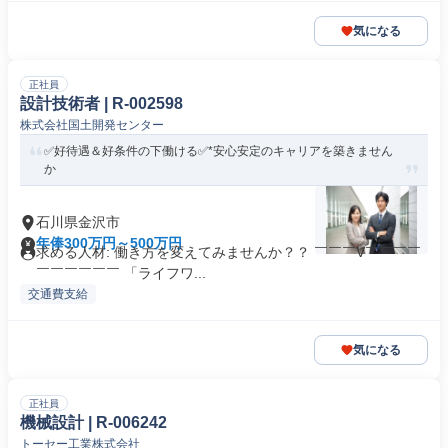
気になる
正社員
設計技術者 | R-002598
株式会社国土開発センター
✅好待遇＆好条件の下働ける✅*安心安定のキャリアを築きません
か
石川県金沢市
年俸300万円～500万円
求める人材: 働き方を変えてみませんか？？ ￣￣￣V￣￣￣￣
￣￣￣￣￣￣ 「ライフワ...
交通費支給
気になる
正社員
機械設計 | R-006242
トーセー工業株式会社