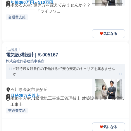
年俸360万円～510万円
求める人材: 働き方を変えてみませんか？？ ￣￣￣V￣￣￣￣
￣￣￣￣￣￣ 「ライフワ...
交通費支給
気になる
正社員
電気設備設計 | R-005167
株式会社釣谷建築事務所
✅好待遇＆好条件の下働ける✅*安心安定のキャリアを築きません
か
石川県金沢市泉が丘
月給25万円以上
求める人材: 1級電気工事施工管理技士 建築設備士 第一種電気
工事士
交通費支給
気になる