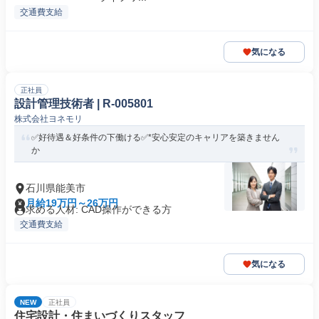
交通費支給
気になる
正社員
設計管理技術者 | R-005801
株式会社ヨネモリ
✅好待遇＆好条件の下働ける✅*安心安定のキャリアを築きません
か
石川県能美市
月給19万円～26万円
求める人材: CAD操作ができる方
交通費支給
気になる
NEW
正社員
住宅設計・住まいづくりスタッフ