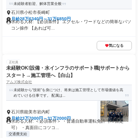
未経験者歓迎、解体営業全般
石川県小松市長崎町
月給28万6340円～31万6850円
求める人材: 【必須条件】 エクセル・ワードなどの簡単なパソ
コン操作 【あれば可...
気になる
正社員
未経験OK!設備・水インフラのサポート職|サポートから
スタート→施工管理へ【白山】
アムズ株式会社
未経験から“技術”を身につけ、将来は施工管理として市場価値を高
めていける仕事です。 配属は...
石川県能美市岩内町
月給23万7000円～31万2000円
求める人材: ＜必須条件＞ ・普通自動車運転免許（AT限定
可） ・真面目にコツコ...
交通費支給