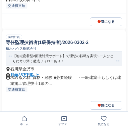
交通費支給
気になる
契約社員
専任監理技術者(1級保持者)/2026-0302-2
積水ハウス株式会社
【地域密着型×面接対策サポート】で理想の転職を実現✨一人ひと
りに寄り添う徹底フォローあり！
石川県金沢市
月給35万円以上
求める人材: 資格・経験 ■必要経験： ・一級建築士もしくは建
築施工管理技士1級の...
交通費支給
気になる
正社員
ホーム
オファー
気になる
機械設計 | R-002602