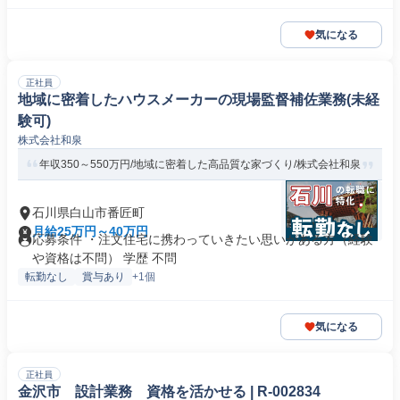
気になる
正社員
地域に密着したハウスメーカーの現場監督補佐業務(未経
験可)
株式会社和泉
年収350～550万円/地域に密着した高品質な家づくり/株式会社和泉
石川県白山市番匠町
月給25万円～40万円
応募条件 ・注文住宅に携わっていきたい思いがある方（経験
や資格は不問） 学歴 不問
転勤なし
賞与あり
+1個
気になる
正社員
金沢市 設計業務 資格を活かせる | R-002834