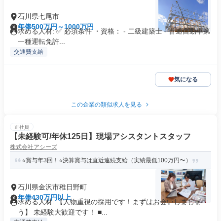
石川県七尾市
年俸500万円～1000万円
求める人材: ✅ 必須条件 ・資格： - 二級建築士 - 普通自動車第
一種運転免許...
交通費支給
気になる
この企業の類似求人を見る
正社員
【未経験可/年休125日】現場アシスタントスタッフ
株式会社アシーズ
⭐賞与年3回！⭐決算賞与は直近連続支給（実績最低100万円〜）
石川県金沢市稚日野町
年俸430万円以上
求める人材: 【人物重視の採用です！まずはお会いしましょ
う】 未経験大歓迎です！ ■...