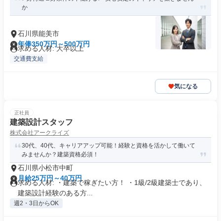
か
石川県能美市
年俸350万円～500万円
求める人材: 大卒以上
交通費支給
気になる
正社員
建築設計スタッフ
株式会社アークライズ
30代、40代、キャリアアップ可能！経験と資格を活かして働いて
みませんか？建築資格必須！
石川県小松市中町
月給25万円～40万円
求める人材: ・建築で稼ぎたい方！ ・1級/2級建築士であり、
建築設計経験のある方...
週2・3日からOK