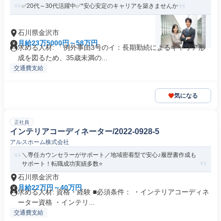
✅20代～30代活躍中✅*安心安定のキャリアを築きませんか
石川県金沢市
月給23万5000円～58万円
求める人材: 「例外事由3号のイ：長期勤続によるキャリア形
成を図るため、35歳未満の...
交通費支給
気になる
正社員
インテリアコーディネーター/2022-0928-5
アルスホーム株式会社
＼専任カウンセラーがサポート／地域密着型で安心♪履歴書作成も
サポート！転職成功実績多数⭐️
石川県金沢市
月給22万円～40万円
求める人材: 資格・経験 ■必須条件： ・インテリアコーディネ
ーター資格 ・インテリ...
交通費支給