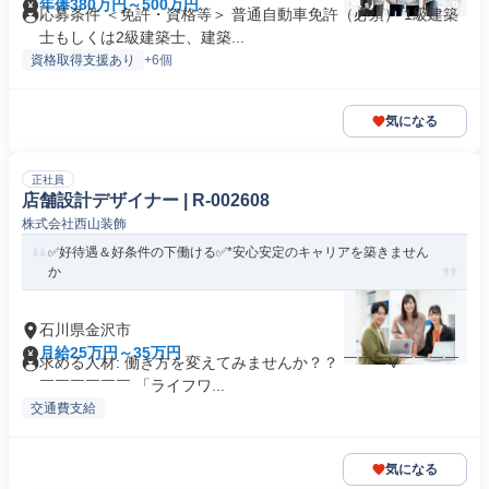
年俸380万円～500万円
応募条件 ＜免許・資格等＞ 普通自動車免許（必須） 1級建築
士もしくは2級建築士、建築...
資格取得支援あり
+6個
気になる
正社員
店舗設計デザイナー | R-002608
株式会社西山装飾
✅好待遇＆好条件の下働ける✅*安心安定のキャリアを築きません
か
石川県金沢市
月給25万円～35万円
求める人材: 働き方を変えてみませんか？？ ￣￣￣V￣￣￣￣
￣￣￣￣￣￣ 「ライフワ...
交通費支給
気になる