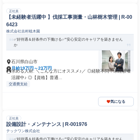
正社員
【未経験者活躍中 】伐採工事測量・山林樹木管理 | R-00
6423
株式会社吉村植木園
✅好待遇＆好条件の下働ける✅*安心安定のキャリアを築きません
か
石川県白山市
月給19万円～23万円
求める人材: ＼こんな方にオススメ♪／ ◎経験不問！未経験者
活躍中♪ ◎【資格】普通...
交通費支給
気になる
正社員
設備設計・メンテナンス | R-001976
テックワン株式会社
✅好待遇＆好条件の下働ける✅*安心安定のキャリアを築きません