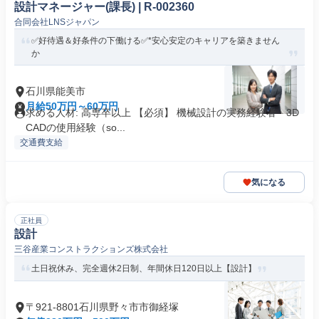
設計マネージャー(課長) | R-002360
合同会社LNSジャパン
✅好待遇＆好条件の下働ける✅*安心安定のキャリアを築きません
か
石川県能美市
月給50万円～60万円
求める人材: 高専卒以上 【必須】 機械設計の実務経験者 3D
CADの使用経験（so...
交通費支給
気になる
正社員
設計
三谷産業コンストラクションズ株式会社
土日祝休み、完全週休2日制、年間休日120日以上【設計】
〒921-8801石川県野々市市御経塚