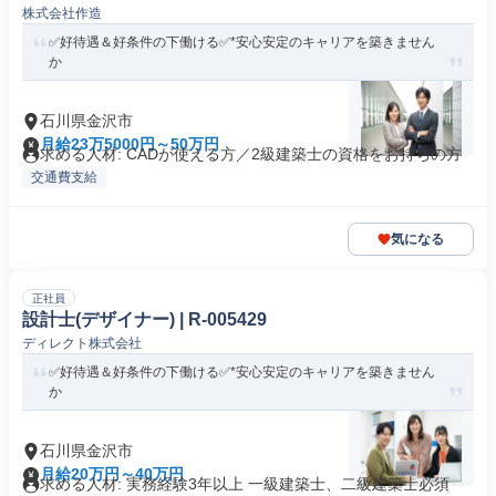
株式会社作造
✅好待遇＆好条件の下働ける✅*安心安定のキャリアを築きません
か
石川県金沢市
月給23万5000円～50万円
求める人材: CADが使える方／2級建築士の資格をお持ちの方
交通費支給
気になる
正社員
設計士(デザイナー) | R-005429
ディレクト株式会社
✅好待遇＆好条件の下働ける✅*安心安定のキャリアを築きません
か
石川県金沢市
月給20万円～40万円
求める人材: 実務経験3年以上 一級建築士、二級建築士必須