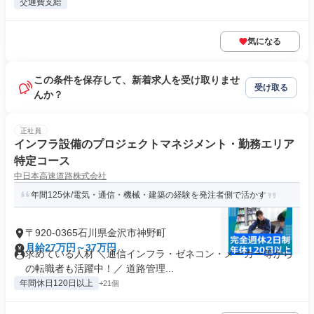
交通費支給
気になる
この条件を保存して、新着求人を受け取りませ
受け取る
んか？
正社員
インフラ設備のプロジェクトマネジメント・勤務エリア
特定コース
中日本高速道路株式会社
年間125休/電気・通信・機械・建築の経験を発注者側で活かす
〒920-0365石川県金沢市神野町
月給27万円～37万円
求めている人材 ＼通信インフラ・ゼネコン・メーカー等から
の転職者も活躍中！／ 道路管理...
年間休日120日以上
+21個