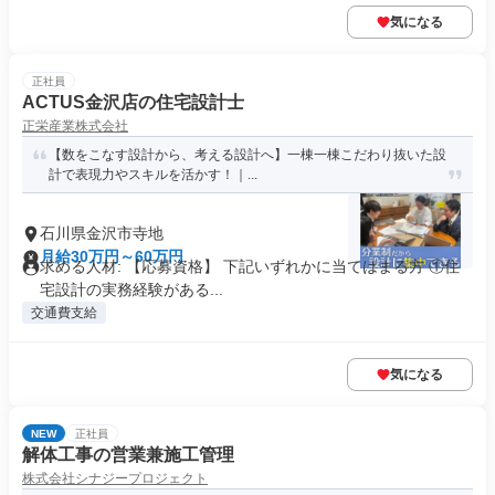
気になる
正社員
ACTUS金沢店の住宅設計士
正栄産業株式会社
【数をこなす設計から、考える設計へ】一棟一棟こだわり抜いた設
計で表現力やスキルを活かす！｜...
石川県金沢市寺地
月給30万円～60万円
求める人材: 【応募資格】 下記いずれかに当てはまる方 ①住
宅設計の実務経験がある...
交通費支給
気になる
NEW
正社員
解体工事の営業兼施工管理
株式会社シナジープロジェクト