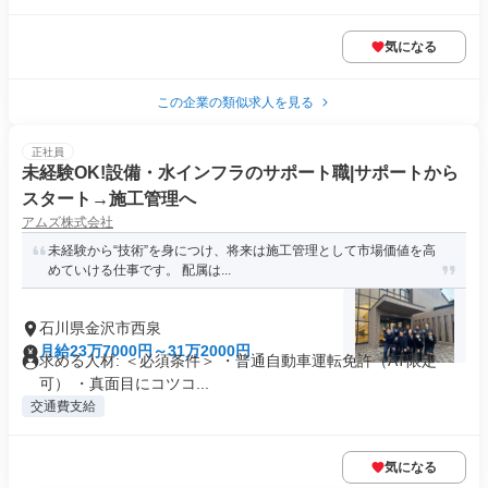
気になる
この企業の類似求人を見る
正社員
未経験OK!設備・水インフラのサポート職|サポートから
スタート→施工管理へ
アムズ株式会社
未経験から“技術”を身につけ、将来は施工管理として市場価値を高
めていける仕事です。 配属は...
石川県金沢市西泉
月給23万7000円～31万2000円
求める人材: ＜必須条件＞ ・普通自動車運転免許（AT限定
可） ・真面目にコツコ...
交通費支給
気になる