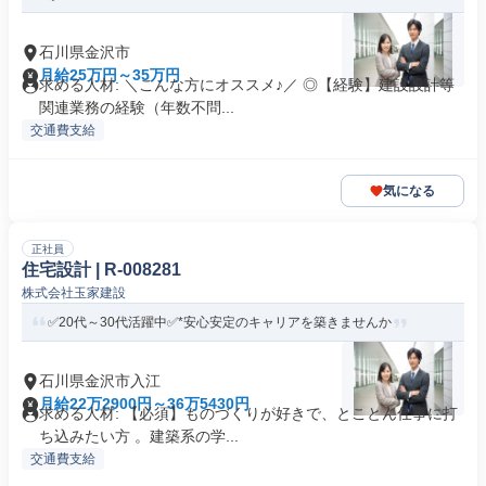
石川県金沢市
月給25万円～35万円
求める人材: ＼こんな方にオススメ♪／ ◎【経験】建設設計等
関連業務の経験（年数不問...
交通費支給
気になる
正社員
住宅設計 | R-008281
株式会社玉家建設
✅20代～30代活躍中✅*安心安定のキャリアを築きませんか
石川県金沢市入江
月給22万2900円～36万5430円
求める人材: 【必須】ものづくりが好きで、とことん仕事に打
ち込みたい方 。建築系の学...
交通費支給