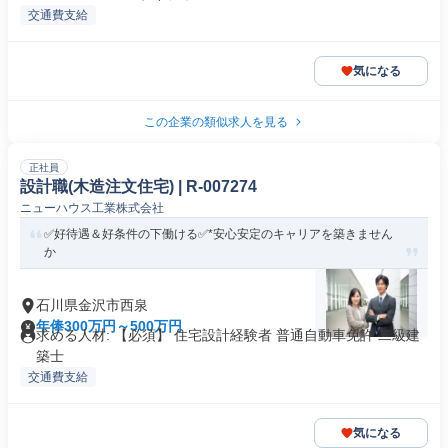
交通費支給
気になる
この企業の類似求人を見る
正社員
設計職(木造注文住宅) | R-007274
ニューハウス工業株式会社
✅好待遇＆好条件の下働ける✅*安心安定のキャリアを築きません
か
石川県金沢市西泉
年俸300万円～500万円
求める人材: 【必須】 住宅設計経験者 普通自動車免許 二級建
築士
交通費支給
気になる