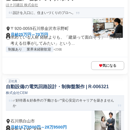
ほそ川建設 株式会社
設計を入口に、住まいづくりのプロへ。
〒920-0059石川県金沢市示野町
月給25万円～70万円
求めている人材 経験よりも、「建築って面白そう」「空間を
考える仕事がしてみたい」という...
制服あり
業界未経験歓迎
+23個
気になる
正社員
自動設備の電気回路設計・制御盤製作 | R-006321
株式会社CEM
✅好待遇＆好条件の下働ける✅*安心安定のキャリアを築きません
か
石川県白山市
月給16万9500円～28万9500円
求める人材: 不問