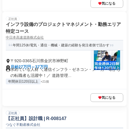
気になる
正社員
インフラ設備のプロジェクトマネジメント・勤務エリア
特定コース
中日本高速道路株式会社
年間125休/電気・通信・機械・建築の経験を発注者側で活かす
〒920-0365石川県金沢市神野町
月給27万円～37万円
求めている人材 ＼通信インフラ・ゼネコン・メーカー等から
の転職者も活躍中！／ 道路管理...
年間休日120日以上
+21個
気になる
正社員
【正社員】設計職 | R-008147
つなぐ不動産株式会社