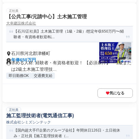
正社員
【公共工事/元請中心】土木施工管理
大幸建設株式会社
【石川/正社員】土木施工管理（1級・2級）/想定年収650万円〜/経
験者・有資格者歓迎/転...
石川県河北郡津幡町
年俸650万円
求める人材: 経験者・有資格者歓迎！ 【必須条件】 ・1級また
は2級土木施工管理技...
即日勤務OK
交通費支給
気になる
正社員
施工監理技術者(電気通信工事)
株式会社シミズシンテック
【国内超大手IT企業のグループ会社】年間休日126日・土日祝休
み・正社員【施工監理技術者（...