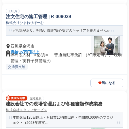
正社員
注文住宅の施工管理 | R-009039
株式会社ひまわりほーむ
✅活気があり、明るい職場*安心安定のキャリアを築きませんか
石川県金沢市
月給35万円以上
求める人材: ≪必須≫ 普通自動車免許 （AT限定可）、 現場
管理・実行予算管理の...
交通費支給
気になる
派遣社員
建設会社での現場管理および各種書類作成業務
株式会社スタッフサービス
年間休日125日以上・月残業10時間以内・年間80,000件のプロジ
ェクト（2023年度実...