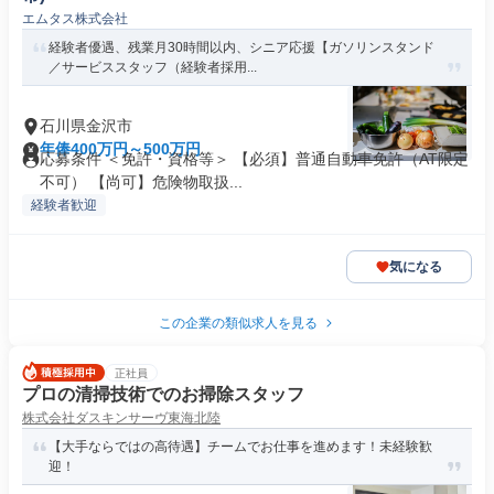
エムタス株式会社
経験者優遇、残業月30時間以内、シニア応援【ガソリンスタンド
／サービススタッフ（経験者採用...
石川県金沢市
年俸400万円～500万円
応募条件 ＜免許・資格等＞ 【必須】普通自動車免許（AT限定
不可） 【尚可】危険物取扱...
経験者歓迎
気になる
この企業の類似求人を見る
正社員
プロの清掃技術でのお掃除スタッフ
株式会社ダスキンサーヴ東海北陸
【大手ならではの高待遇】チームでお仕事を進めます！未経験歓
迎！