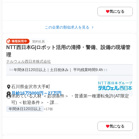
気になる
この企業の類似求人を見る
契約社員
NTT西日本G|ロボット活用の清掃・警備、設備の現場管
理
テルウェル西日本株式会社
年間休日120日以上｜土日祝休み｜ 平均残業時間9.4h
石川県金沢市大手町
月給16万5000円～27万円
求めている人材 ＜必須条件＞ ・普通第一種運転免許(AT限定
可) ＜歓迎条件＞ ・課...
年間休日120日以上
+17個
気になる