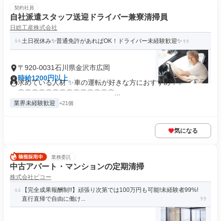
契約社員
自社派遣スタッフ送迎ドライバー兼寮清掃員
日総工産株式会社
土日祝休み✨普通免許があればOK！ドライバー未経験歓迎✨
〒920-0031石川県金沢市広岡
時給1200円以上
求めている人材 ✨車の運転が好きな方におすすめ！✨ ⌒⌒⌒
⌒⌒⌒⌒⌒⌒⌒⌒⌒⌒⌒⌒⌒⌒...
業界未経験歓迎
+21個
気になる
業務委託
中古アパート・マンションの定期清掃
株式会社ビコー
【完全成果報酬制!!】頑張り次第では100万円も可能!未経験者99%!
直行直帰で自由に働け...