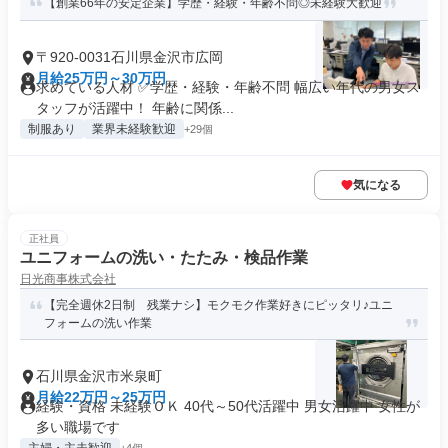
【創業66年の安定企業】学歴・経験・年齢不問◎未経験大歓迎
〒920-0031石川県金沢市広岡
月給25万円～30万円
求めている人材 ✅学歴・経験・年齢不問 幅広い年代の男女ス
タッフが活躍中！ 年齢に関係...
制服あり
業界未経験歓迎
+29個
気になる
正社員
ユニフォームの洗い・たたみ・検品作業
日光商事株式会社
【完全週休2日制 残業ナシ】モクモク作業好きにピッタリ♪ユニ
フォームの洗い作業
石川県金沢市米泉町
月給22万円～25万円
経験・資格 未経験ＯＫ 40代～50代活躍中 男女活躍中 女性が
多い職場です