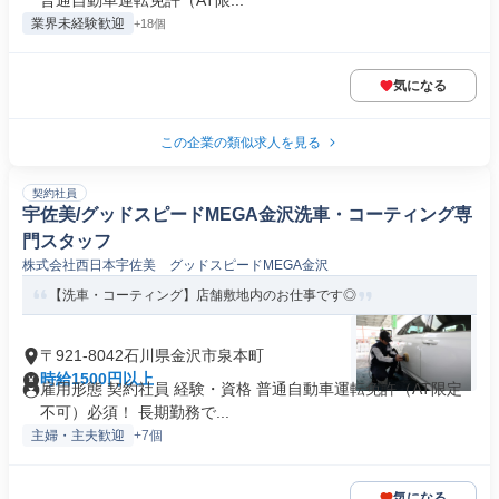
普通自動車運転免許（AT限...
業界未経験歓迎
+18個
気になる
この企業の類似求人を見る
契約社員
宇佐美/グッドスピードMEGA金沢洗車・コーティング専
門スタッフ
株式会社西日本宇佐美 グッドスピードMEGA金沢
【洗車・コーティング】店舗敷地内のお仕事です◎
〒921-8042石川県金沢市泉本町
時給1500円以上
雇用形態 契約社員 経験・資格 普通自動車運転免許（AT限定
不可）必須！ 長期勤務で...
主婦・主夫歓迎
+7個
気になる