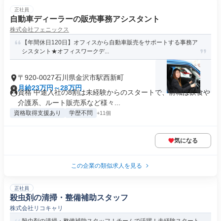
正社員
自動車ディーラーの販売事務アシスタント
株式会社フェニックス
【年間休日120日】オフィスから自動車販売をサポートする事務ア
シスタント★オフィスワークデ...
〒920-0027石川県金沢市駅西新町
月給23万円～28万円
資格 中途入社の8割は未経験からのスタートで、前職は飲食や
介護系、ルート販売系など様々...
資格取得支援あり
学歴不問
+11個
気になる
この企業の類似求人を見る
正社員
殺虫剤の清掃・整備補助スタッフ
株式会社リコキャリ