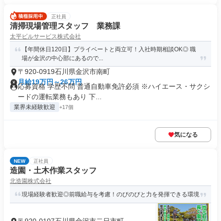
正社員
清掃現場管理スタッフ 業務課
太平ビルサービス株式会社
【年間休日120日】プライベートと両立可！入社時期相談OK◎ 職
場が金沢の中心部にあるので...
〒920-0919石川県金沢市南町
月給19万円～26万円
応募資格 学歴不問 普通自動車免許必須 ※ハイエース・サクシ
ードの運転業務もあり 下...
業界未経験歓迎
+17個
気になる
NEW
正社員
造園・土木作業スタッフ
北造園株式会社
現場経験者歓迎◎前職給与を考慮！のびのびと力を発揮できる環境