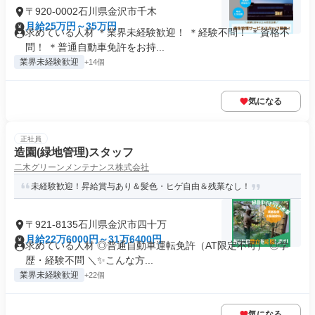
〒920-0002石川県金沢市千木
月給25万円～35万円
求めている人材 ＊業界未経験歓迎！ ＊経験不問！ ＊資格不
問！ ＊普通自動車免許をお持...
業界未経験歓迎
+14個
気になる
正社員
造園(緑地管理)スタッフ
二木グリーンメンテナンス株式会社
未経験歓迎！昇給賞与あり＆髪色・ヒゲ自由＆残業なし！
〒921-8135石川県金沢市四十万
月給22万6000円～31万6400円
求めている人材 ◎普通自動車運転免許（AT限定不可） ◎学
歴・経験不問 ＼✨こんな方...
業界未経験歓迎
+22個
気になる