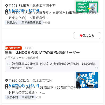
〒921-8135石川県金沢市四十万
月給23万円～30万円
求めている人材 ＜必須条件＞ ● 普通自動車運転免許（移動に
必要なため） ＜歓迎条件...
制服あり
業界未経験歓迎
+22個
気になる
正社員
急募 J.NODE 金沢Ⅳでの清掃現場リーダー
太平ビルサービス株式会社
【年間休日120日/土日祝休み】入社時期相談OK◎6:30～15:30の勤
務時間で一日の時...
〒920-0031石川県金沢市広岡
月給20万円～24万円
応募資格 ＜必須＞ ・59歳以下（60歳定年のため） ＜下記を
お持ちの方は優遇＞ ・...
学歴不問
車通勤OK
+1個