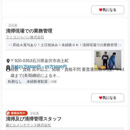
気になる
正社員
清掃現場での業務管理
ラミコジャパン株式会社
昇給＆賞与あり！土日祝休み！未経験ＯＫ！清掃現場での業務管理
〒920-0353石川県金沢市赤土町
月給21万8500円～25万3000円
経験・資格 高卒以上、経験・資格不問 要普通自動車免許 ※44
歳まで(長期継続によるキ...
転勤なし
未経験者歓迎
+3個
気になる
正社員
清掃及び清掃管理スタッフ
藤ビルメンテナンス株式会社