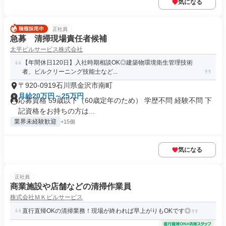
気になる
正社員
急募 清掃現場責任者候補
太平ビルサービス株式会社
【年間休日120日】入社時期相談OK◎建築物環境衛生管理技術
者、ビルクリーニング技能士など...
〒920-0919石川県金沢市南町
月給20万円～25万円
応募資格 59歳以下（60歳定年のため） 学歴不問 経験不問 下
記資格をお持ちの方は...
業界未経験歓迎
+15個
気になる
正社員
商業施設や店舗などの清掃作業員
株式会社ＭＫビルサービス
直行直帰OKの清掃業務！現場が終われば早上がりもOKです◎