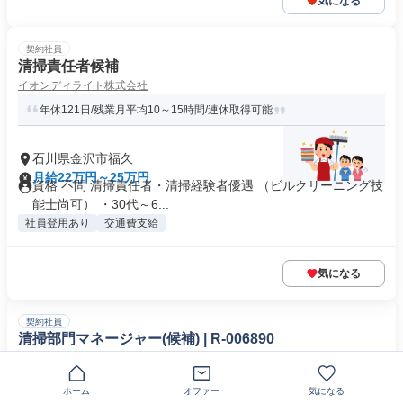
気になる
契約社員
清掃責任者候補
イオンディライト株式会社
年休121日/残業月平均10～15時間/連休取得可能
石川県金沢市福久
月給22万円～25万円
資格 不問 清掃責任者・清掃経験者優遇 （ビルクリーニング技
能士尚可） ・30代～6...
社員登用あり
交通費支給
気になる
契約社員
清掃部門マネージャー(候補) | R-006890
北陸千代田株式会社
✅好待遇＆好条件の下働ける✅*安心安定のキャリアを築きません
ホーム
オファー
気になる
か