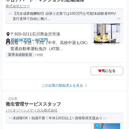
株式会社ビコー
【完全成果報酬制!!】頑張り次第では100万円も可能!未経験者99%!
直行直帰で自由に働け...
〒920-0211石川県金沢市湊
月給38万円～80万円
資格 ・学歴：不問（中卒、高校中退もOK） ・経験：不問 ・
普通自動車運転免許（AT限...
業界未経験歓迎
+18個
気になる
この企業の類似求人を見る
正社員
衛生管理サービススタッフ
バイオゾーンメディカル株式会社
未経験OK！知識不要！年休120日以上✨資格取得支援あり