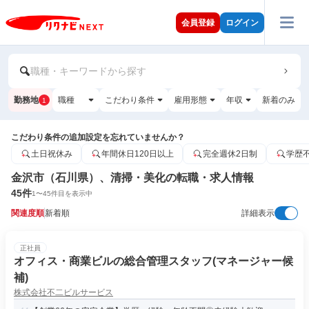
会員登録
ログイン
職種・キーワードから探す
勤務地
職種
こだわり条件
雇用形態
年収
新着のみ
1
こだわり条件の追加設定を忘れていませんか？
土日祝休み
年間休日120日以上
完全週休2日制
学歴
金沢市（石川県）、清掃・美化の転職・求人情報
45
件
1
〜
45
件目を表示中
関連度順
新着順
詳細表示
正社員
オフィス・商業ビルの総合管理スタッフ(マネージャー候
補)
株式会社不二ビルサービス