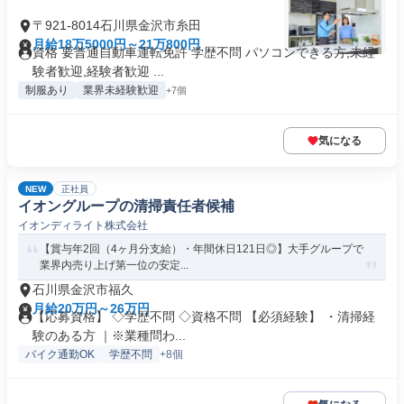
〒921-8014石川県金沢市糸田
月給18万5000円～21万800円
資格 要普通自動車運転免許 学歴不問 パソコンできる方,未経
験者歓迎,経験者歓迎 ...
制服あり
業界未経験歓迎
+7個
気になる
NEW
正社員
イオングループの清掃責任者候補
イオンディライト株式会社
【賞与年2回（4ヶ月分支給）・年間休日121日◎】大手グループで
業界内売り上げ第一位の安定...
石川県金沢市福久
月給20万円～26万円
【応募資格】 ◇学歴不問 ◇資格不問 【必須経験】 ・清掃経
験のある方 ｜※業種問わ...
バイク通勤OK
学歴不問
+8個