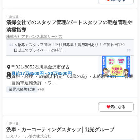
正社員
清掃会社でのスタッフ管理/パートスタッフの勤怠管理や
清掃指導
株式会社アドバンス北陸サービス
＜急募＞スタッフ管理！正社員募集！賞与3回あり！ 年間休日120
日以上でプライベートの時間...
〒921-8052石川県金沢市保古
月給17万6500円～20万6500円
資格・経験 ・59歳以下(定年60歳の為) ・未経験者歓迎 ・普通
自動車運転免許 ・ワ...
業界未経験歓迎
+7個
気になる
正社員
洗車・カーコーティングスタッフ│出光グループ
出光リテール販売株式会社