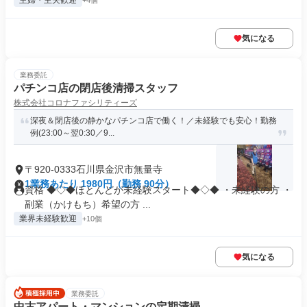
主婦・主夫歓迎
+4個
気になる
業務委託
パチンコ店の閉店後清掃スタッフ
株式会社コロナファシリティーズ
深夜＆閉店後の静かなパチンコ店で働く！／未経験でも安心！勤務
例(23:00～翌0:30／9...
〒920-0333石川県金沢市無量寺
1業務あたり 1980円（勤務 90分）
資格 ◆◇◆ほとんどが未経験スタート◆◇◆ ・未経験の方 ・
副業（かけもち）希望の方 ...
業界未経験歓迎
+10個
気になる
業務委託
中古アパート・マンションの定期清掃