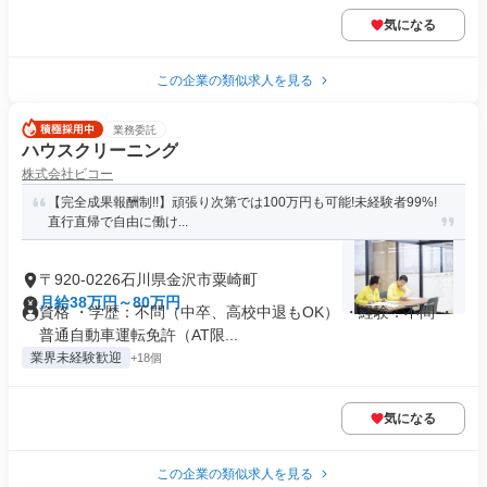
気になる
この企業の類似求人を見る
業務委託
ハウスクリーニング
株式会社ビコー
【完全成果報酬制!!】頑張り次第では100万円も可能!未経験者99%!
直行直帰で自由に働け...
〒920-0226石川県金沢市粟崎町
月給38万円～80万円
資格 ・学歴：不問（中卒、高校中退もOK） ・経験：不問 ・
普通自動車運転免許（AT限...
業界未経験歓迎
+18個
気になる
この企業の類似求人を見る