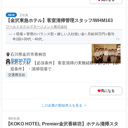
NEW
正社員
【金沢東急ホテル】客室清掃管理スタッフ/WHM163
ワールドホテルマネージメント株式会社
＜現場＋管理のバランス型＞嬉しい入社祝い金✨️月給30万円⭐️賞与
年2回⭐️30代・40代...
石川県金沢市香林坊
月給30万円
求める人材: 【必須条件】 客室清掃の実務経験がある方 【歓
迎条件】 ・清掃現場で...
交通費支給
気になる
この企業の類似求人を見る
契約社員
【KOKO HOTEL Premier金沢香林坊】ホテル清掃スタ