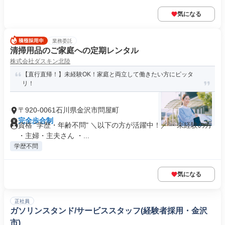
気になる
業務委託
清掃用品のご家庭への定期レンタル
株式会社ダスキン北陸
【直行直帰！】未経験OK！家庭と両立して働きたい方にピッタ
リ！
〒920-0061石川県金沢市問屋町
完全歩合制
資格 "学歴・年齢不問" ＼以下の方が活躍中！／ ・未経験の方
・主婦・主夫さん ・...
学歴不問
気になる
正社員
ガソリンスタンド/サービススタッフ(経験者採用・金沢
市)