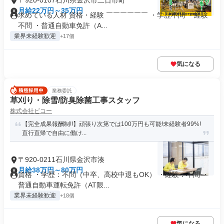
〒920-0107石川県金沢市二日市町
月給22万円～35万円
求めている人材 資格・経験 ￣￣￣￣￣￣ ・学歴不問 ・経験
不問 ・普通自動車免許（A...
業界未経験歓迎
+17個
気になる
業務委託
草刈り・除雪/防臭除菌工事スタッフ
株式会社ビコー
【完全成果報酬制!!】頑張り次第では100万円も可能!未経験者99%!
直行直帰で自由に働け...
〒920-0211石川県金沢市湊
月給38万円～80万円
資格 ・学歴：不問（中卒、高校中退もOK） ・経験：不問 ・
普通自動車運転免許（AT限...
業界未経験歓迎
+18個
気になる