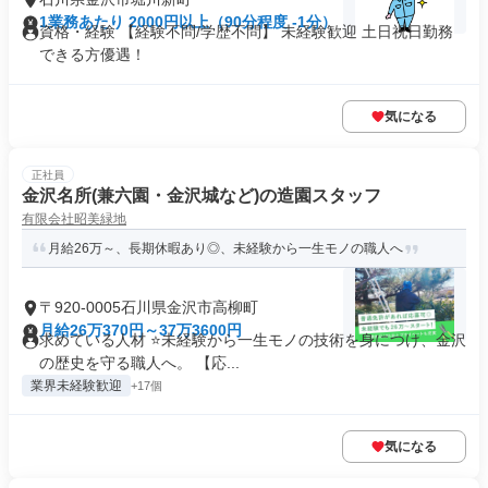
1業務あたり 2000円以上（90分程度 -1分）
資格・経験 【経験不問/学歴不問】 未経験歓迎 土日祝日勤務
できる方優遇！
気になる
正社員
金沢名所(兼六園・金沢城など)の造園スタッフ
有限会社昭美緑地
月給26万～、長期休暇あり◎、未経験から一生モノの職人へ
〒920-0005石川県金沢市高柳町
月給26万370円～37万3600円
求めている人材 ⭐未経験から一生モノの技術を身につけ、金沢
の歴史を守る職人へ。 【応...
業界未経験歓迎
+17個
気になる