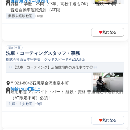
月給38万円～80万円
資格 ・学歴：不問（中卒、高校中退もOK） ・経験：不問 ・
普通自動車運転免許（AT限...
業界未経験歓迎
+18個
気になる
契約社員
洗車・コーティングスタッフ・事務
株式会社西日本宇佐美 グッドスピードMEGA金沢
【洗車・コーティング】店舗敷地内のお仕事です◎
〒921-8042石川県金沢市泉本町
時給1500円以上
雇用形態 アルバイト・パート 経験・資格 普通自動車運転免許
（AT限定不可）必須！ ...
主婦・主夫歓迎
+9個
気になる