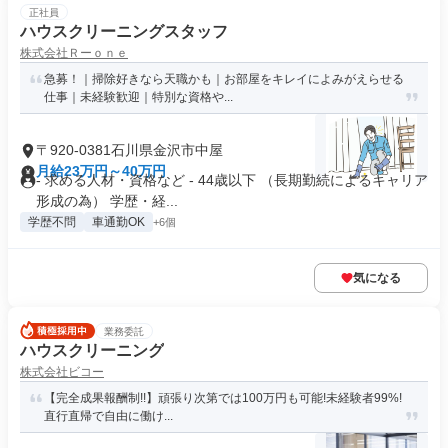
正社員
ハウスクリーニングスタッフ
株式会社Ｒーｏｎｅ
急募！｜掃除好きなら天職かも｜お部屋をキレイによみがえらせる
仕事｜未経験歓迎｜特別な資格や...
〒920-0381石川県金沢市中屋
月給23万円～40万円
- 求める人材・資格など - 44歳以下 （長期勤続によるキャリア
形成の為） 学歴・経...
学歴不問
車通勤OK
+6個
気になる
業務委託
ハウスクリーニング
株式会社ビコー
【完全成果報酬制!!】頑張り次第では100万円も可能!未経験者99%!
直行直帰で自由に働け...