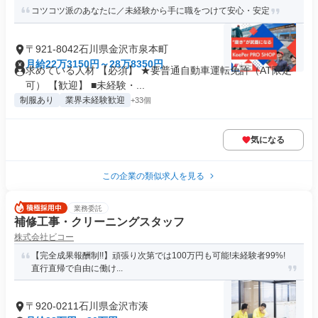
コツコツ派のあなたに／未経験から手に職をつけて安心・安定
〒921-8042石川県金沢市泉本町
月給22万3150円～28万8350円
求めている人材 【必須】 ★要普通自動車運転免許（AT限定
可） 【歓迎】 ■未経験・...
制服あり
業界未経験歓迎
+33個
気になる
この企業の類似求人を見る
業務委託
補修工事・クリーニングスタッフ
株式会社ビコー
【完全成果報酬制!!】頑張り次第では100万円も可能!未経験者99%!
直行直帰で自由に働け...
〒920-0211石川県金沢市湊