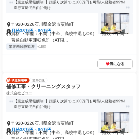
【完全成果報酬制!!】頑張り次第では100万円も可能!未経験者99%!
直行直帰で自由に働け...
〒920-0226石川県金沢市粟崎町
月給38万円～80万円
資格 ・学歴：不問（中卒、高校中退もOK） ・経験：不問 ・
普通自動車運転免許（AT限...
業界未経験歓迎
+18個
気になる
業務委託
補修工事・クリーニングスタッフ
株式会社ビコー
【完全成果報酬制!!】頑張り次第では100万円も可能!未経験者99%!
直行直帰で自由に働け...
〒920-0226石川県金沢市粟崎町
月給38万円～80万円
資格 ・学歴：不問（中卒、高校中退もOK） ・経験：不問 ・