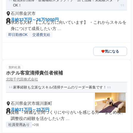
殺虫剤の清掃・整備補助スタッフ！チームで活躍！未経験スタート
OK！
石川県金沢市
月給33万円～36万5000円
求める人材: 【こんな方に向いています】 ・これからスキルを
身につけて成長したい方 ...
即日勤務OK
交通費支給
気になる
契約社員
ホテル客室清掃責任者候補
北陸千代田株式会社
家事経験も立派なスキル/清掃チームのリーダー募集です！
石川県金沢市堀川新町
月給21万円～25万円
資格 ・綺麗な空間づくりにやりがいを感じる方 ・まとめ役、
調整役の経験を活かしたい方 ...
社員登用あり
+2個