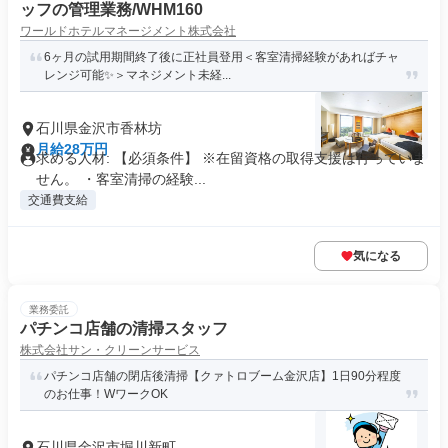
ッフの管理業務/WHM160
ワールドホテルマネージメント株式会社
6ヶ月の試用期間終了後に正社員登用＜客室清掃経験があればチャ
レンジ可能✨＞マネジメント未経...
石川県金沢市香林坊
月給28万円
求める人材: 【必須条件】 ※在留資格の取得支援は行っていま
せん。 ・客室清掃の経験...
交通費支給
気になる
業務委託
パチンコ店舗の清掃スタッフ
株式会社サン・クリーンサービス
パチンコ店舗の閉店後清掃【クァトロブーム金沢店】1日90分程度
のお仕事！WワークOK
石川県金沢市堀川新町