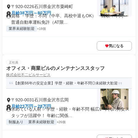
〒920-0226石川県金沢市粟崎町
月給38万円～80万円
資格 ・学歴：不問（中卒、高校中退もOK） ・経験：不問 ・
普通自動車運転免許（AT限...
業界未経験歓迎
+18個
気になる
正社員
オフィス・商業ビルのメンテナンススタッフ
株式会社不二ビルサービス
【創業66年の安定企業】学歴・経験・年齢不問◎未経験大歓迎
〒920-0031石川県金沢市広岡
月給23万円～28万円
求めている人材 ✅学歴・経験・年齢不問 幅広い年代の男女ス
タッフが活躍中！ 年齢に関係...
制服あり
業界未経験歓迎
+26個