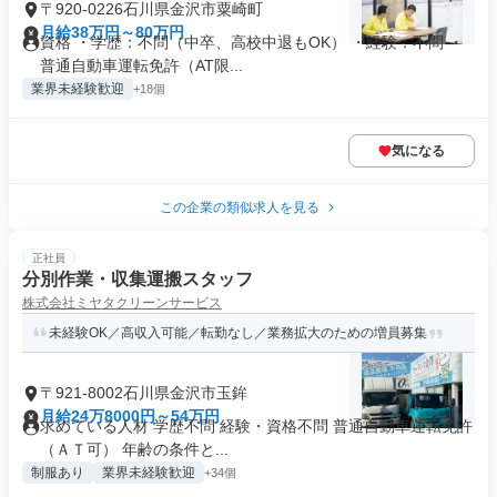
〒920-0226石川県金沢市粟崎町
月給38万円～80万円
資格 ・学歴：不問（中卒、高校中退もOK） ・経験：不問 ・
普通自動車運転免許（AT限...
業界未経験歓迎
+18個
気になる
この企業の類似求人を見る
正社員
分別作業・収集運搬スタッフ
株式会社ミヤタクリーンサービス
未経験OK／高収入可能／転勤なし／業務拡大のための増員募集
〒921-8002石川県金沢市玉鉾
月給24万8000円～54万円
求めている人材 学歴不問 経験・資格不問 普通自動車運転免許
（ＡＴ可） 年齢の条件と...
制服あり
業界未経験歓迎
+34個