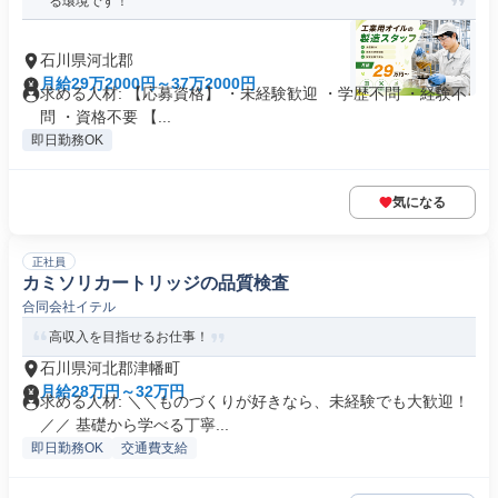
る環境です！
石川県河北郡
月給29万2000円～37万2000円
求める人材: 【応募資格】 ・未経験歓迎 ・学歴不問 ・経験不
問 ・資格不要 【...
即日勤務OK
気になる
正社員
カミソリカートリッジの品質検査
合同会社イテル
高収入を目指せるお仕事！
石川県河北郡津幡町
月給28万円～32万円
求める人材: ＼＼ものづくりが好きなら、未経験でも大歓迎！
／／ 基礎から学べる丁寧...
即日勤務OK
交通費支給