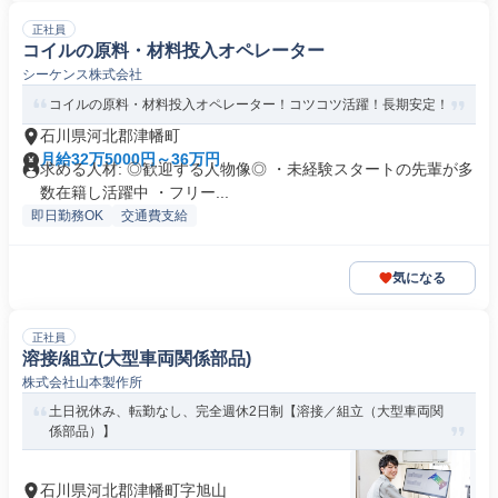
正社員
コイルの原料・材料投入オペレーター
シーケンス株式会社
コイルの原料・材料投入オペレーター！コツコツ活躍！長期安定！
石川県河北郡津幡町
月給32万5000円～36万円
求める人材: ◎歓迎する人物像◎ ・未経験スタートの先輩が多
数在籍し活躍中 ・フリー...
即日勤務OK
交通費支給
気になる
正社員
溶接/組立(大型車両関係部品)
株式会社山本製作所
土日祝休み、転勤なし、完全週休2日制【溶接／組立（大型車両関
係部品）】
石川県河北郡津幡町字旭山