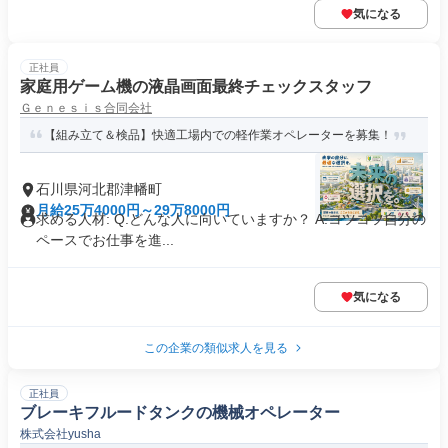
気になる
正社員
家庭用ゲーム機の液晶画面最終チェックスタッフ
Ｇｅｎｅｓｉｓ合同会社
【組み立て＆検品】快適工場内での軽作業オペレーターを募集！
石川県河北郡津幡町
月給25万4000円～29万8000円
求める人材: Q.どんな人に向いていますか？ A.コツコツ自分の
ペースでお仕事を進...
気になる
この企業の類似求人を見る
正社員
ブレーキフルードタンクの機械オペレーター
株式会社yusha