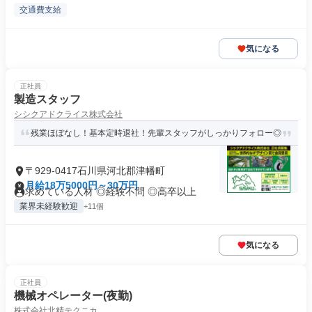
交通費支給
気になる
正社員
製造スタッフ
シシクアドクライス株式会社
残業ほぼなし！基本定時退社！先輩スタッフがしっかりフォロー◎
〒929-0417石川県河北郡津幡町
月給18万5000円～30万円
求めている人材 ◎経験不問 ◎高卒以上
業界未経験歓迎
+11個
気になる
正社員
機械オペレーター(夜勤)
株式会社北精テクニカ