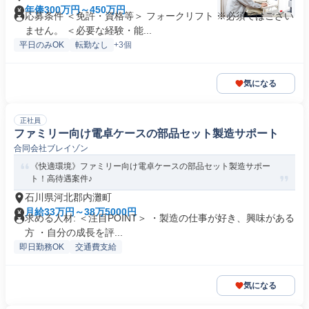
年俸300万円～450万円
応募条件 ＜免許・資格等＞ フォークリフト ※必須ではござい
ません。 ＜必要な経験・能...
平日のみOK
転勤なし
+3個
気になる
正社員
ファミリー向け電卓ケースの部品セット製造サポート
合同会社ブレイゾン
《快適環境》ファミリー向け電卓ケースの部品セット製造サポー
ト！高待遇案件♪
石川県河北郡内灘町
月給33万円～38万5000円
求める人材: ＜注目POINT＞ ・製造の仕事が好き、興味がある
方 ・自分の成長を評...
即日勤務OK
交通費支給
気になる