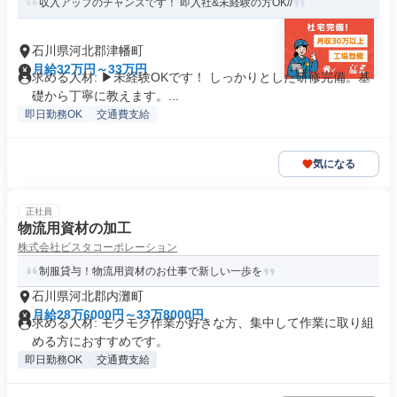
収入アップのチャンスです！ 即入社&未経験の方OK//
石川県河北郡津幡町
月給32万円～33万円
求める人材: ▶未経験OKです！ しっかりとした研修完備。基
礎から丁寧に教えます。...
即日勤務OK
交通費支給
気になる
正社員
物流用資材の加工
株式会社ビスタコーポレーション
制服貸与！物流用資材のお仕事で新しい一歩を
石川県河北郡内灘町
月給28万6000円～33万8000円
求める人材: モクモク作業が好きな方、集中して作業に取り組
める方におすすめです。
即日勤務OK
交通費支給