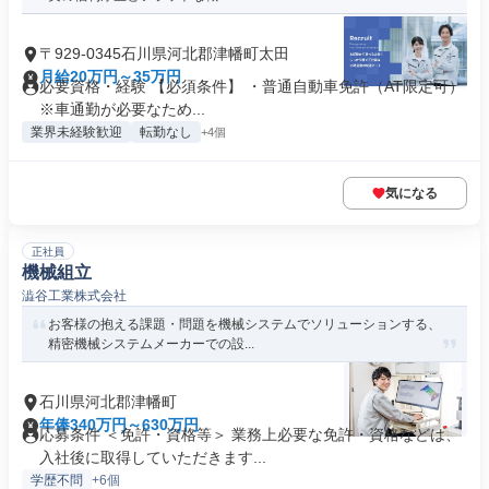
〒929-0345石川県河北郡津幡町太田
月給20万円～35万円
必要資格・経験 【必須条件】 ・普通自動車免許（AT限定可）
※車通勤が必要なため...
業界未経験歓迎
転勤なし
+4個
気になる
正社員
機械組立
澁谷工業株式会社
お客様の抱える課題・問題を機械システムでソリューションする、
精密機械システムメーカーでの設...
石川県河北郡津幡町
年俸340万円～630万円
応募条件 ＜免許・資格等＞ 業務上必要な免許・資格などは、
入社後に取得していただきます...
学歴不問
+6個