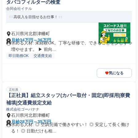
タバコフィルターの検査
合同会社イテル
高収入を目指せるお仕事！
石川県河北郡津幡町
月給34万円～36万円
求める人材: 未経験OK。丁寧な研修で、できることを少しずつ
増やせます。 ▶ 前向...
即日勤務OK
交通費支給
気になる
正社員
【正社員】組立スタッフ(カバー取付・固定)|即採用|寮費
補填|交通費規定支給
株式会社ゴーバナナ
石川県河北郡津幡町
月給28万円～35万円
求める人材: ◎ 空調完備で働きやすい！ ◎ 安定して長く働け
る！ ◎ 日勤だけも相...