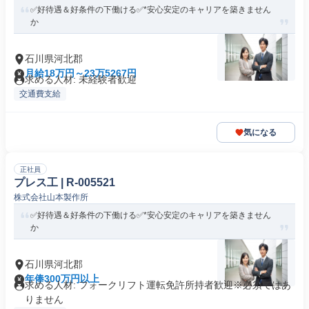
✅好待遇＆好条件の下働ける✅*安心安定のキャリアを築きません
か
石川県河北郡
月給18万円～23万5267円
求める人材: 未経験者歓迎
交通費支給
気になる
正社員
プレス工 | R-005521
株式会社山本製作所
✅好待遇＆好条件の下働ける✅*安心安定のキャリアを築きません
か
石川県河北郡
年俸300万円以上
求める人材: フォークリフト運転免許所持者歓迎※必須ではあ
りません