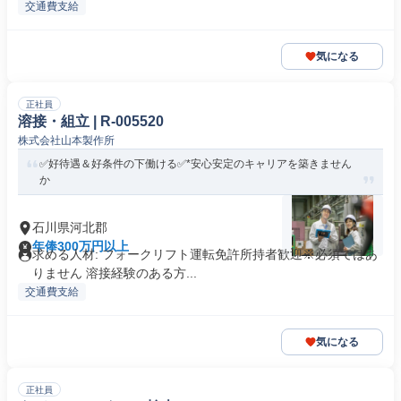
交通費支給
気になる
正社員
溶接・組立 | R-005520
株式会社山本製作所
✅好待遇＆好条件の下働ける✅*安心安定のキャリアを築きません
か
石川県河北郡
年俸300万円以上
求める人材: フォークリフト運転免許所持者歓迎※必須ではあ
りません 溶接経験のある方...
交通費支給
気になる
正社員