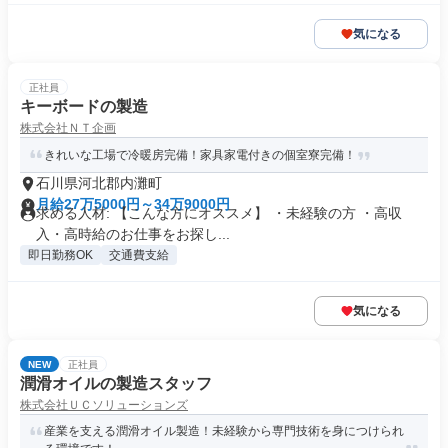
気になる
正社員
キーボードの製造
株式会社ＮＴ企画
きれいな工場で冷暖房完備！家具家電付きの個室寮完備！
石川県河北郡内灘町
月給27万5000円～34万9000円
求める人材: 【こんな方にオススメ】 ・未経験の方 ・高収
入・高時給のお仕事をお探し...
即日勤務OK
交通費支給
気になる
NEW
正社員
潤滑オイルの製造スタッフ
株式会社ＵＣソリューションズ
産業を支える潤滑オイル製造！未経験から専門技術を身につけられ