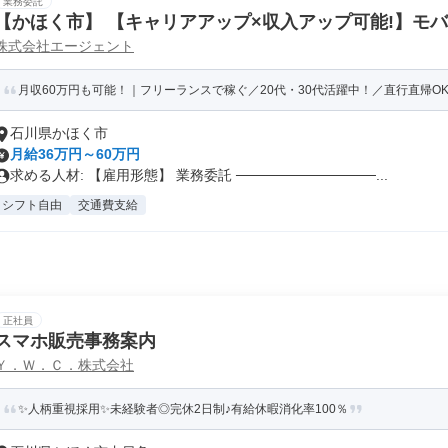
業務委託
【かほく市】 【キャリアアップ×収入アップ可能!】モ
株式会社エージェント
ベントや店頭での呼び込み案内)(ODS2/)
月収60万円も可能！｜フリーランスで稼ぐ／20代・30代活躍中！／直行直帰OK
石川県かほく市
月給36万円～60万円
求める人材: 【雇用形態】 業務委託 ──────────────...
シフト自由
交通費支給
正社員
スマホ販売事務案内
Ｙ．Ｗ．Ｃ．株式会社
✨人柄重視採用✨未経験者◎完休2日制♪有給休暇消化率100％