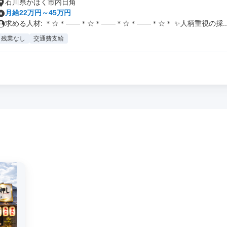
石川県かほく市内日角
月給22万円～45万円
求める人材: ＊☆＊――＊☆＊――＊☆＊――＊☆＊ ✨人柄重視の採..
残業なし
交通費支給