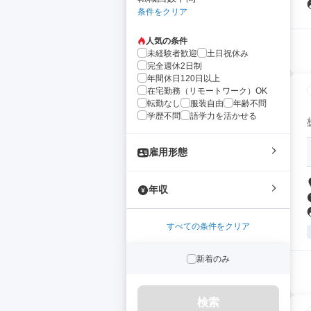
条件をクリア
人気の条件
未経験者歓迎
土日祝休み
完全週休2日制
年間休日120日以上
在宅勤務（リモートワーク）OK
転勤なし
服装自由
年齢不問
学歴不問
語学力を活かせる
雇用形態
年収
すべての条件をクリア
新着のみ
検索