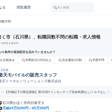
なる
閲覧履歴
求人検索
回数不問
ほく市（石川県）、転職回数不問の転職・求人情報
〜
4
件目を表示中
わり条件の追加設定を忘れていませんか？
土日祝休み
年間休日120日以上
完全週休2日制
学歴不問
正社員
楽天モバイルの販売スタッフ
楽天トータルソリューションズ株式会社
【35歳以下の限定募集】賞与2回+インセンティブ支給/転勤なし/ノルマなし
石川県かほく市内日角字タ
月給24万5250円～65万350円