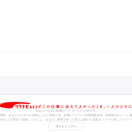
社会人のための転職サイト【リクナビNEXT】
職種、あなたのスキルや資格などから検索でき、転職ノウハウや転職体験談等、転職成功のヒント満
条件などを匿名で登録しておくと、あなたに興味を持った求人企業から直接オファーが届くスカウト
サイトトップへ