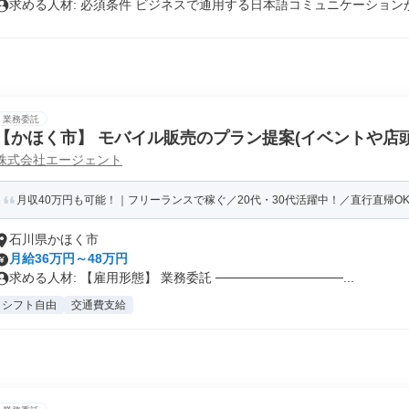
求める人材: 必須条件 ビジネスで通用する日本語コミュニケーションが.
業務委託
【かほく市】 モバイル販売のプラン提案(イベントや店頭
株式会社エージェント
2/PPT)
月収40万円も可能！｜フリーランスで稼ぐ／20代・30代活躍中！／直行直帰OK
石川県かほく市
月給36万円～48万円
求める人材: 【雇用形態】 業務委託 ──────────────...
シフト自由
交通費支給