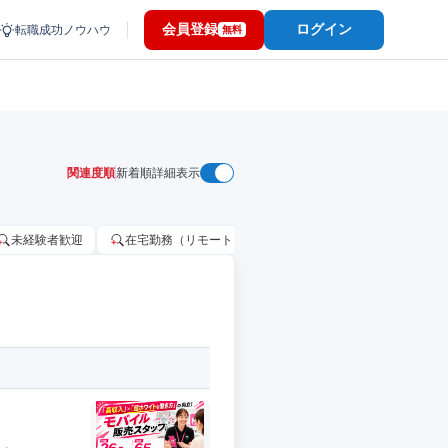
会員登録
ログイン
転職成功ノウハウ
無料
関連度順
新着順
詳細表示
未経験者歓迎
在宅勤務（リモートワーク）OK
家賃補助・住宅手当