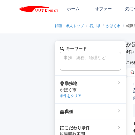
ホーム
オファー
気に
転職・求人トップ
/
石川県
/
かほく市
/
転職
か
キーワード
4
件
1
こだ
勤務地
かほく市
条件をクリア
職種
こだわり条件
転職回数不問