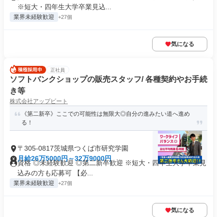
※短大・四年生大学卒業見込...
業界未経験歓迎
+27個
気になる
正社員
ソフトバンクショップの販売スタッフ/ 各種契約やお手続
き等
株式会社アップビート
《第二新卒》ここでの可能性は無限大◎自分の進みたい道へ進め
る！
〒305-0817茨城県つくば市研究学園
月給26万5000円～32万9000円
資格 ◎未経験歓迎 ◎第二新卒歓迎 ※短大・四年生大学卒業見
込みの方も応募可 【必...
業界未経験歓迎
+27個
気になる