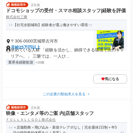
正社員
ドコモショップの受付・スマホ相談スタッフ|経験を評価
株式会社三樂
【社宅全額補助】経験者が選ぶ働きやすい環境
〒306-0000茨城県古河市
月給25万円以上
求めている人材 「経験を活かし、納得できる環境で次のキャ
リアへ。」 三樂では、一人ひ...
業界未経験歓迎
+16個
気になる
この企業の類似求人を見る
正社員
映像・エンタメ等のご案 内|店舗スタッフ
ＦＵＬＬＡＬＬＧＯＬ株式会社
＜店舗勤務＞飛び込み・新規テレアポなし｜完全週休2日制＋年5
日の特別有給休暇あり！充実した...