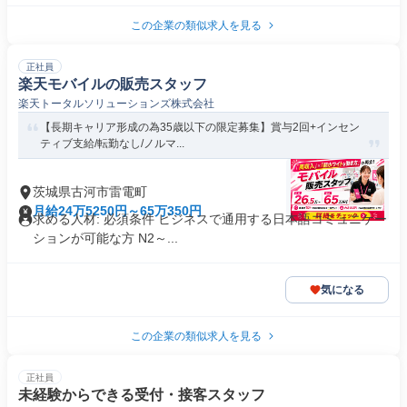
この企業の類似求人を見る
正社員
楽天モバイルの販売スタッフ
楽天トータルソリューションズ株式会社
【長期キャリア形成の為35歳以下の限定募集】賞与2回+インセン
ティブ支給/転勤なし/ノルマ...
茨城県古河市雷電町
月給24万5250円～65万350円
求める人材: 必須条件 ビジネスで通用する日本語コミュニケー
ションが可能な方 N2～...
気になる
この企業の類似求人を見る
正社員
未経験からできる受付・接客スタッフ