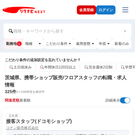
会員登録
ログイン
職種・キーワードから探す
勤務地
職種
こだわり条件
雇用形態
年収
新着のみ
1
こだわり条件の追加設定を忘れていませんか？
土日祝休み
年間休日120日以上
完全週休2日制
学歴
茨城県、携帯ショップ販売/フロアスタッフの転職・求人
情報
325
件
1
〜
100
件目を表示中
関連度順
新着順
詳細表示
正社員
接客スタッフ(ドコモショップ)
コナン販売株式会社