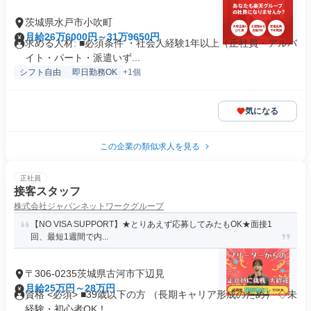
茨城県水戸市小吹町
月給26万6000円～31万9650円
求める人材: ■必須条件 ・社会人経験1年以上（正社員・アルバ
イト・パート・派遣いず...
シフト自由
即日勤務OK
+1個
気になる
この企業の類似求人を見る
正社員
接客スタッフ
株式会社ジャパンネットワークグループ
【NO VISA SUPPORT】★とりあえず応募してみたもOK★面接1
回、最短1週間で内...
〒306-0235茨城県古河市下辺見
月給25万円～28万円
資格 <必須> ■39歳以下の方 （長期キャリア形成のため） ◇未
経験・初心者OK！...