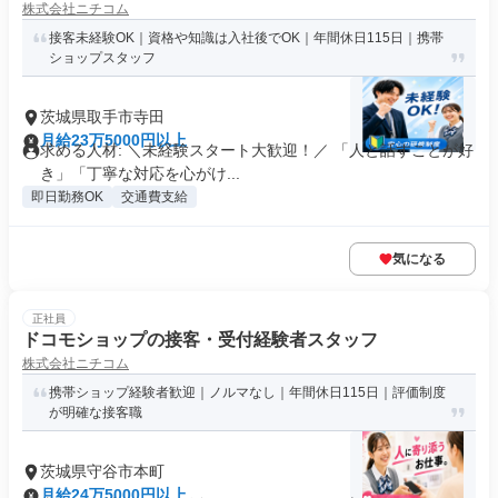
株式会社ニチコム
接客未経験OK｜資格や知識は入社後でOK｜年間休日115日｜携帯
ショップスタッフ
茨城県取手市寺田
月給23万5000円以上
求める人材: ＼未経験スタート大歓迎！／ 「人と話すことが好
き」「丁寧な対応を心がけ...
即日勤務OK
交通費支給
気になる
正社員
ドコモショップの接客・受付経験者スタッフ
株式会社ニチコム
携帯ショップ経験者歓迎｜ノルマなし｜年間休日115日｜評価制度
が明確な接客職
茨城県守谷市本町
月給24万5000円以上