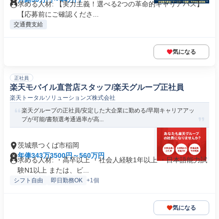
求める人材: 【実力主義！選べる2つの革命的キャリアパス】
【応募前にご確認くださ...
交通費支給
気になる
正社員
楽天モバイル直営店スタッフ/楽天グループ正社員
楽天トータルソリューションズ株式会社
楽天グループの正社員/安定した大企業に勤める/早期キャリアアッ
プが可能/書類選考通過率が高...
茨城県つくば市稲岡
年俸343万3500円～560万円
求める人材: ・高卒以上 ・社会人経験1年以上 ・日本語能力試
験N1以上 または、ビ...
シフト自由
即日勤務OK
+1個
気になる