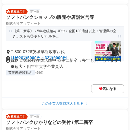
正社員
ソフトバンクショップの販売や店舗運営等
株式会社アップビート
《第二新卒》＜5年連続給与UP中＞全国130店舗以上！管理職の空
きポストも◎キャリアUPを...
〒300-0726茨城県稲敷市西代
月給26万5000円～32万9000円
資格 ◎未経験多数活躍中 ◎第二新卒→去年も入社してます！
※短大・四年生大学卒業見込...
業界未経験歓迎
+29個
気になる
この企業の類似求人を見る
正社員
ソフトバンクひかりなどの受付 / 第二新卒
株式会社アップビート