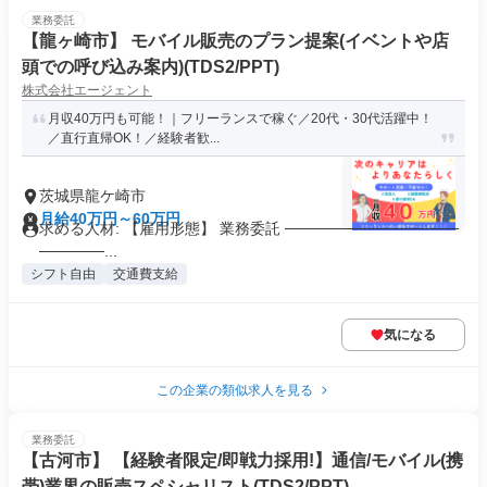
業務委託
【龍ヶ崎市】 モバイル販売のプラン提案(イベントや店
頭での呼び込み案内)(TDS2/PPT)
株式会社エージェント
月収40万円も可能！｜フリーランスで稼ぐ／20代・30代活躍中！
／直行直帰OK！／経験者歓...
茨城県龍ケ崎市
月給40万円～60万円
求める人材: 【雇用形態】 業務委託 ────────────────
──────...
シフト自由
交通費支給
気になる
この企業の類似求人を見る
業務委託
【古河市】 【経験者限定/即戦力採用!】通信/モバイル(携
帯)業界の販売スペシャリスト(TDS2/PPT)