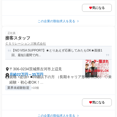
気になる
この企業の類似求人を見る
正社員
接客スタッフ
ＣＳリレーションズ株式会社
【NO VISA SUPPORT】★とりあえず応募してみたもOK★面接1
回、最短1週間で内...
〒306-0234茨城県古河市上辺見
月給22万円～35万円
資格 <必須> ■39歳以下の方 （長期キャリア形成のため） ◇未
経験・初心者OK！...
業界未経験歓迎
+10個
気になる
この企業の類似求人を見る