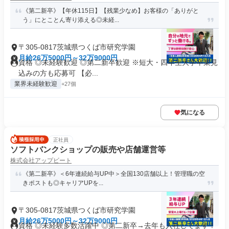
《第二新卒》【年休115日】【残業少なめ】お客様の「ありがと
う」にとことん寄り添える◎未経...
〒305-0817茨城県つくば市研究学園
月給26万5000円～32万9000円
資格 ◎未経験歓迎 ◎第二新卒歓迎 ※短大・四年生大学卒業見
込みの方も応募可 【必...
業界未経験歓迎
+27個
気になる
正社員
ソフトバンクショップの販売や店舗運営等
株式会社アップビート
《第二新卒》＜6年連続給与UP中＞全国130店舗以上！管理職の空
きポストも◎キャリアUPを...
〒305-0817茨城県つくば市研究学園
月給26万5000円～32万9000円
資格 ◎未経験多数活躍中 ◎第二新卒→去年も入社してます！