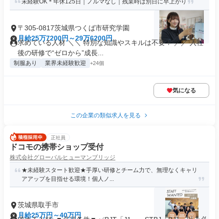
未経験OK＊年休125日｜ノルマなし｜残業時は別日に早上がり
〒305-0817茨城県つくば市研究学園
月給25万7200円～29万6200円
求めている人材 ＼＼ 特別な知識やスキルは不要！ ／／ 入社
後の研修で“ゼロから”成長...
制服あり
業界未経験歓迎
+24個
気になる
この企業の類似求人を見る
正社員
ドコモの携帯ショップ受付
株式会社グローバルヒューマンブリッジ
★未経験スタート歓迎★手厚い研修とチーム力で、無理なくキャリ
アアップを目指せる環境！個人ノ...
茨城県取手市
月給25万円～40万円