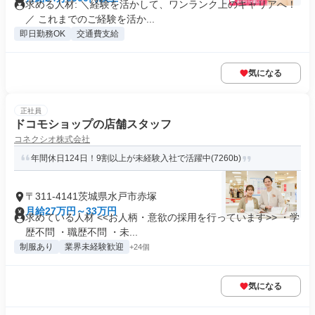
求める人材: ＼経験を活かして、ワンランク上のキャリアへ！
／ これまでのご経験を活か...
即日勤務OK
交通費支給
気になる
正社員
ドコモショップの店舗スタッフ
コネクシオ株式会社
年間休日124日！9割以上が未経験入社で活躍中(7260b)
〒311-4141茨城県水戸市赤塚
月給27万円～33万円
求めている人材 <<お人柄・意欲の採用を行っています>> ・学
歴不問 ・職歴不問 ・未...
制服あり
業界未経験歓迎
+24個
気になる