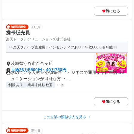
気になる
正社員
携帯販売員
楽天トータルソリューションズ株式会社
楽天グループ直雇用／インセンティブあり／年収600万も可能
茨城県守谷市百合ヶ丘
月給26万5500円～40万750円
求めている人材 ✅必須条件 ・ビジネスで通用する日本語コミ
ュニケーションが可能な方 ・...
制服あり
業界未経験歓迎
+18個
気になる
この企業の類似求人を見る
正社員