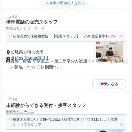
この企業の類似求人を見る
正社員
携帯電話の販売スタッフ
株式会社デンソーオート
研修充実で未経験歓迎 【接客スタッフ】 25年度定着率100％！
茨城県古河市大堤
月給22万5000円以上
資格・経験 高卒以上 ＜第二新卒の方歓迎！＞ 〇新卒で入った
が退職した方 〇短期間で...
気になる
正社員
未経験からできる受付・接客スタッフ
株式会社ニチコム
接客未経験OK｜資格や知識は入社後でOK｜年間休日115日｜携帯
ショップスタッフ