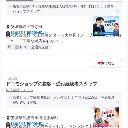
接客未経験OK｜資格や知識は入社後でOK｜年間休日115日｜携帯
ショップスタッフ
茨城県取手市寺田
月給23万5000円以上
求める人材: ＼未経験スタート大歓迎！／ 「人と話すことが好
き」「丁寧な対応を心がけ...
即日勤務OK
交通費支給
気になる
正社員
ドコモショップの接客・受付経験者スタッフ
株式会社ニチコム
携帯ショップ経験者歓迎｜ノルマなし｜年間休日115日｜評価制度
が明確な接客職
茨城県常総市水海道淵頭町
月給24万5000円以上
求める人材: ＼経験を活かして、ワンランク上のキャリアへ！