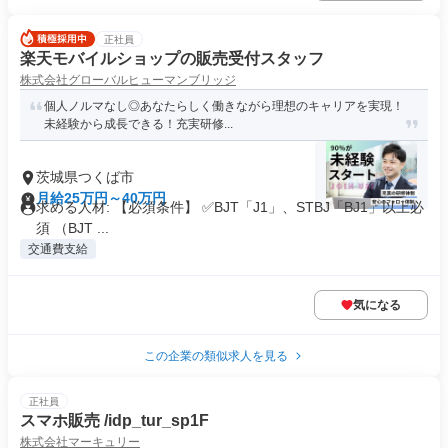
正社員
楽天モバイルショップの販売受付スタッフ
株式会社グローバルヒューマンブリッジ
個人ノルマなし◎あなたらしく働きながら理想のキャリアを実現！
未経験から成長できる！充実研修...
茨城県つくば市
月給25万円～40万円
求める人材: 【必須条件】 ✅BJT「J1」、STBJ「BJ1」以上必
須 （BJT ...
交通費支給
気になる
この企業の類似求人を見る
正社員
スマホ販売 /idp_tur_sp1F
株式会社マーキュリー