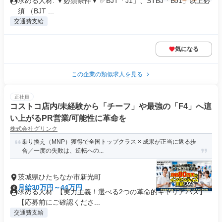
求める人材: ▼必須条件▼ ✅BJT「J1」、STBJ「BJ1」以上必
須 （BJT ...
交通費支給
気になる
この企業の類似求人を見る
正社員
コストコ店内/未経験から「チーフ」や最強の「F4」へ這
い上がるPR営業/可能性に革命を
株式会社グリンク
乗り換え（MNP）獲得で全国トップクラス × 成果が正当に返る歩
合／一度の失敗は、逆転への...
茨城県ひたちなか市新光町
月給30万円～44万円
求める人材: 【実力主義！選べる2つの革命的キャリアパス】
【応募前にご確認くださ...
交通費支給