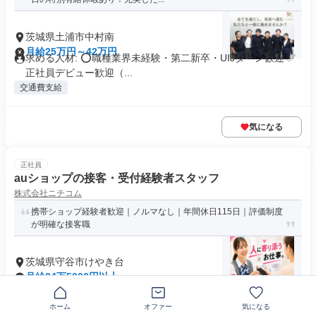
茨城県土浦市中村南
月給25万円～42万円
求める人材: ⭕職種業界未経験・第二新卒・UIJターン歓迎 ✅
正社員デビュー歓迎（...
交通費支給
気になる
正社員
auショップの接客・受付経験者スタッフ
株式会社ニチコム
携帯ショップ経験者歓迎｜ノルマなし｜年間休日115日｜評価制度
が明確な接客職
茨城県守谷市けやき台
月給24万5000円以上
求める人材: ＼経験を活かして、ワンランク上のキャリアへ！
／ これまでのご経験を活か...
ホーム
オファー
気になる
即日勤務OK
交通費支給