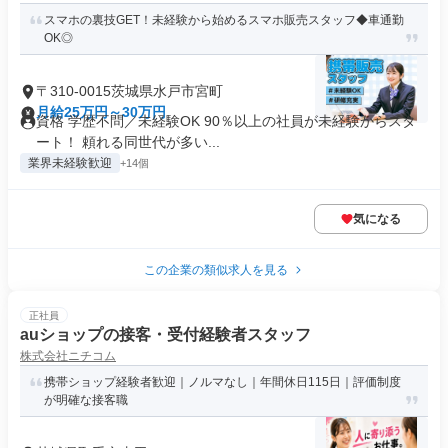
スマホの裏技GET！未経験から始めるスマホ販売スタッフ◆車通勤
OK◎
〒310-0015茨城県水戸市宮町
月給25万円～30万円
資格 学歴不問／未経験OK 90％以上の社員が未経験からスタ
ート！ 頼れる同世代が多い...
業界未経験歓迎
+14個
気になる
この企業の類似求人を見る
正社員
auショップの接客・受付経験者スタッフ
株式会社ニチコム
携帯ショップ経験者歓迎｜ノルマなし｜年間休日115日｜評価制度
が明確な接客職