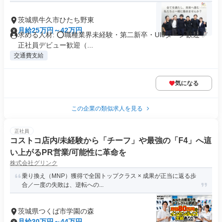
茨城県牛久市ひたち野東
月給25万円～42万円
求める人材: ⭕職種業界未経験・第二新卒・UIJターン歓迎 ✅
正社員デビュー歓迎（...
交通費支給
気になる
この企業の類似求人を見る
正社員
コストコ店内/未経験から「チーフ」や最強の「F4」へ這
い上がるPR営業/可能性に革命を
株式会社グリンク
乗り換え（MNP）獲得で全国トップクラス × 成果が正当に返る歩
合／一度の失敗は、逆転への...
茨城県つくば市学園の森
月給30万円～44万円