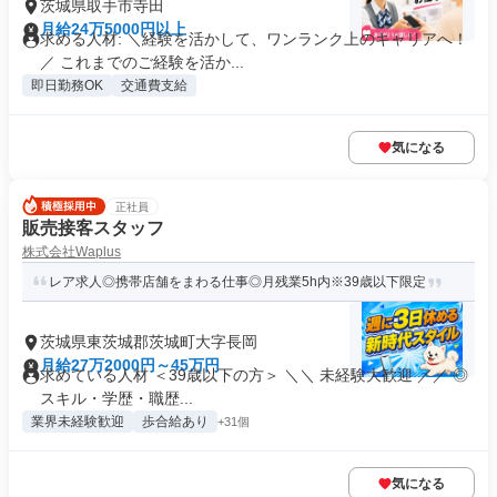
茨城県取手市寺田
月給24万5000円以上
求める人材: ＼経験を活かして、ワンランク上のキャリアへ！
／ これまでのご経験を活か...
即日勤務OK
交通費支給
気になる
正社員
販売接客スタッフ
株式会社Waplus
レア求人◎携帯店舗をまわる仕事◎月残業5h内※39歳以下限定
茨城県東茨城郡茨城町大字長岡
月給27万2000円～45万円
求めている人材 ＜39歳以下の方＞ ＼＼ 未経験大歓迎 ／／ ◎
スキル・学歴・職歴...
業界未経験歓迎
歩合給あり
+31個
気になる