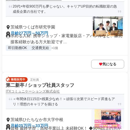
20代×年収900万円も夢じゃない。キャリアUP目的の転職歓迎の急
成長企業の当社です。
茨城県つくば市研究学園
月給27万円～50万円
求める人材: 携帯ショップ・家電量販店・アパレルなど、販売
接客経験がある方大歓迎です...
即日勤務OK
交通費支給
+1個
気になる
正社員
第二新卒 / ショップ社員スタッフ
ITXコミュニケーションズ株式会社
＜年間休日115日×残業少なめ！＞頑張り次第でスピード昇進もア
リ！理想のキャリアを描ける
茨城県ひたちなか市大字中根
月給25万円～33万円
資格 最終学歴：高校卒業以上 未経験OK！ ◆90%以上の方が