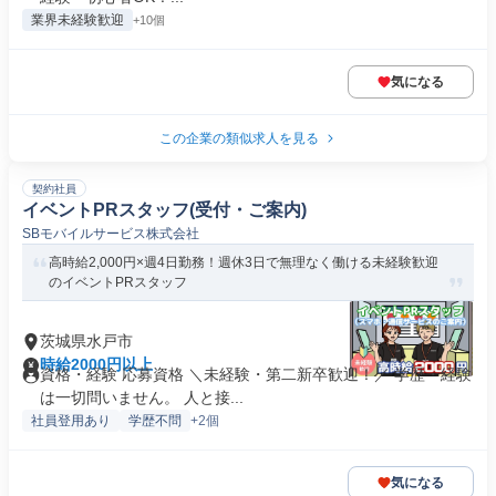
業界未経験歓迎
+10個
気になる
この企業の類似求人を見る
契約社員
イベントPRスタッフ(受付・ご案内)
SBモバイルサービス株式会社
高時給2,000円×週4日勤務！週休3日で無理なく働ける未経験歓迎
のイベントPRスタッフ
茨城県水戸市
時給2000円以上
資格・経験 応募資格 ＼未経験・第二新卒歓迎！／ 学歴・経験
は一切問いません。 人と接...
社員登用あり
学歴不問
+2個
気になる