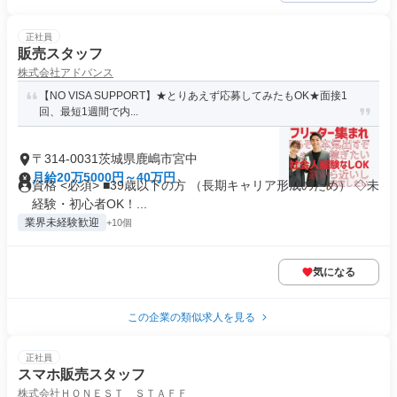
正社員
販売スタッフ
株式会社アドバンス
【NO VISA SUPPORT】★とりあえず応募してみたもOK★面接1
回、最短1週間で内...
〒314-0031茨城県鹿嶋市宮中
月給20万5000円～40万円
資格 <必須> ■39歳以下の方 （長期キャリア形成のため） ◇未
経験・初心者OK！...
業界未経験歓迎
+10個
気になる
この企業の類似求人を見る
正社員
スマホ販売スタッフ
株式会社ＨＯＮＥＳＴ ＳＴＡＦＦ