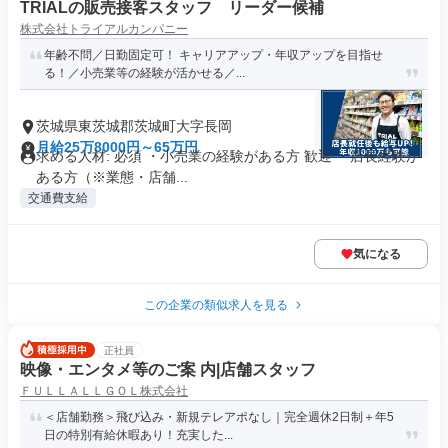
TRIALの販売接客スタッフ リーダー候補
株式会社トライアルカンパニー
年齢不問／日勤固定可！ キャリアアップ・年収アップを目指せ
る！／小売業等の経験が活かせる／...
茨城県東茨城郡茨城町大字長岡
月給25万8000円～65万円
求める人材: 必須 ・小売業の経験がある方 歓迎 ・店長経験が
ある方（※業態・店舗...
交通費支給
気になる
この企業の類似求人を見る
正社員
映像・エンタメ等のご案 内|店舗スタッフ
ＦＵＬＬＡＬＬＧＯＬ株式会社
＜店舗勤務＞飛び込み・新規テレアポなし｜完全週休2日制＋年5
日の特別有給休暇あり！充実した...