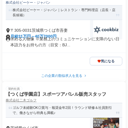
株式会社ビーケー・ジャパン
株式会社ビーケー・ジャパン｜レストラン・専門料理店（店長・店
長候補）
〒305-0031茨城県つくば市吾妻
月給31万円～40万7000円
求める人物像 ※業務上のコミュニケーションに支障のない日
本語力をお持ちの方（目安：BJ...
気になる
この企業の類似求人を見る
契約社員
【つくば学園店】スポーツアパレル販売スタッフ
株式会社二木ゴルフ
ゴルフ未経験OK◎賞与・報奨金年2回！ラウンド研修＆社員割引
で、働きながら特典も満載♪