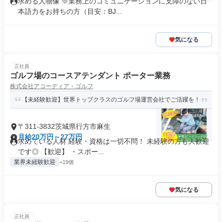
求める人物像 ※業務上のコミュニケーションに支障のない日
本語力をお持ちの方（目安：BJ...
気になる
正社員
ゴルフ場のコースアテンダント ポーター業務
株式会社アコーディア・ゴルフ
【未経験歓迎】世界トップクラスのゴルフ場運営会社でご活躍を！
〒311-3832茨城県行方市麻生
月給20万円～27万円
求めている人材 経験・資格は一切不問！ 未経験の方も大歓迎
です◎ 【歓迎】 ・スポー...
業界未経験歓迎
+19個
気になる
正社員