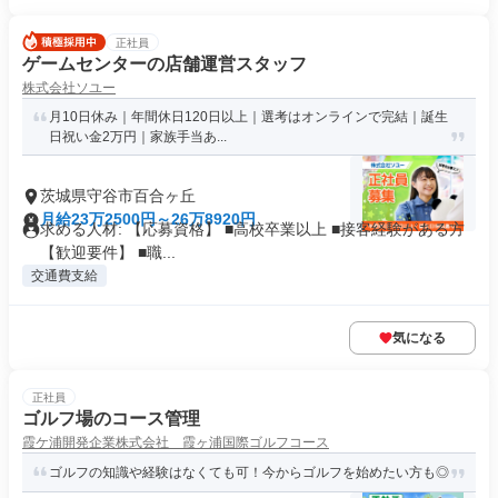
正社員
ゲームセンターの店舗運営スタッフ
株式会社ソユー
月10日休み｜年間休日120日以上｜選考はオンラインで完結｜誕生
日祝い金2万円｜家族手当あ...
茨城県守谷市百合ヶ丘
月給23万2500円～26万8920円
求める人材: 【応募資格】 ■高校卒業以上 ■接客経験がある方
【歓迎要件】 ■職...
交通費支給
気になる
正社員
ゴルフ場のコース管理
霞ケ浦開発企業株式会社 霞ヶ浦国際ゴルフコース
ゴルフの知識や経験はなくても可！今からゴルフを始めたい方も◎