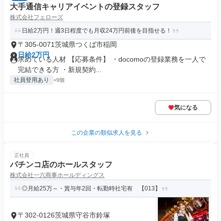
大手通信キャリアイベントの登録スタッフ
株式会社フェローズ
日給2万円！週3日程度でも月収24万円前後を目指せる！
〒305-0071茨城県つくば市稲岡
日給2万円
求めている人材 【応募条件】 ・docomoの登録業務を一人で
完結できる方 ・新規契約...
社員登用あり
+9個
気になる
この企業の類似求人を見る
正社員
パチンコ店のホールスタッフ
株式会社一六商事ホールディングス
◎月給25万～・賞与年2回・転勤時社宅有 【013】
〒302-0126茨城県守谷市鈴塚