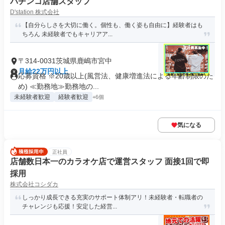
パチンコ店舗スタッフ
D'station 株式会社
【自分らしさを大切に働く。個性も、働く姿も自由に】経験者はも
ちろん 未経験者でもキャリアア...
〒314-0031茨城県鹿嶋市宮中
月給22万円以上
応募資格 ※20歳以上(風営法、健康増進法による年齢制限のた
め) ≪勤務地≫勤務地の...
未経験者歓迎
経験者歓迎
+6個
気になる
正社員
店舗数日本一のカラオケ店で運営スタッフ 面接1回で即
採用
株式会社コシダカ
しっかり成長できる充実のサポート体制アリ！未経験者・転職者の
チャレンジも応援！安定した経営...