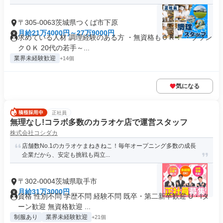
〒305-0063茨城県つくば市下原
月給21万4000円～27万9000円
求めている人材 調理経験のある方 ・無資格もＯＫ！ ・ブラン
クＯＫ 20代の若手～...
業界未経験歓迎
+14個
気になる
正社員
無理なし!コラボ多数のカラオケ店で運営スタッフ
株式会社コシダカ
店舗数No.1のカラオケまねきねこ！毎年オープニング多数の成長
企業だから、安定も挑戦も両立...
〒302-0004茨城県取手市
月給31万3000円
資格 性別不問 学歴不問 経験不問 既卒・第二新卒歓迎 U・Iタ
ーン歓迎 無資格歓迎 ...
制服あり
業界未経験歓迎
+21個