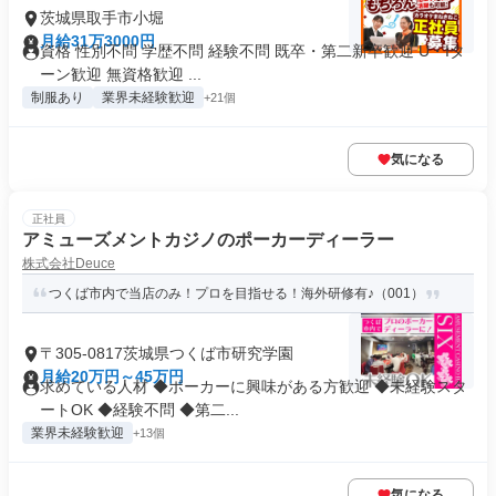
茨城県取手市小堀
月給31万3000円
資格 性別不問 学歴不問 経験不問 既卒・第二新卒歓迎 U・Iタ
ーン歓迎 無資格歓迎 ...
制服あり
業界未経験歓迎
+21個
気になる
正社員
アミューズメントカジノのポーカーディーラー
株式会社Deuce
つくば市内で当店のみ！プロを目指せる！海外研修有♪（001）
〒305-0817茨城県つくば市研究学園
月給20万円～45万円
求めている人材 ◆ポーカーに興味がある方歓迎 ◆未経験スタ
ートOK ◆経験不問 ◆第二...
業界未経験歓迎
+13個
気になる