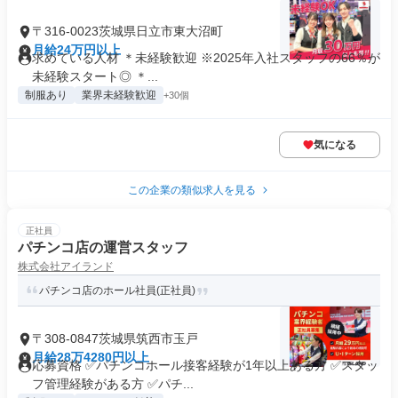
〒316-0023茨城県日立市東大沼町
月給24万円以上
求めている人材 ＊未経験歓迎 ※2025年入社スタッフの66％が
未経験スタート◎ ＊...
制服あり
業界未経験歓迎
+30個
気になる
この企業の類似求人を見る
正社員
パチンコ店の運営スタッフ
株式会社アイランド
パチンコ店のホール社員(正社員)
〒308-0847茨城県筑西市玉戸
月給28万4280円以上
応募資格 ✅パチンコホール接客経験が1年以上ある方 ✅スタッ
フ管理経験がある方 ✅パチ...