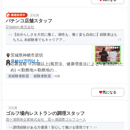
正社員
パチンコ店舗スタッフ
D'station 株式会社
【自分らしさを大切に働く。個性も、働く姿も自由に】経験者はも
ちろん 未経験者でもキャリアア...
茨城県神栖市居切
月給22万円以上
応募資格 ※20歳以上(風営法、健康増進法による年齢制限のた
め) ≪勤務地≫勤務地の...
未経験者歓迎
経験者歓迎
+6個
気になる
正社員
ゴルフ場内レストランの調理スタッフ
霞ケ浦開発企業株式会社 霞ヶ浦国際ゴルフコース
調理経験がある方優遇！安心して働ける環境です！