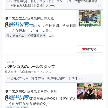
＜運営体制を一新し、グランドオープン！＞ゴルフ場での勤務経験
がある方大歓迎！お客様がプレー...
〒311-2117茨城県鉾田市大蔵
月給25万円以上
資格 ＜必須＞ 特になし 年齢不問、学歴不問、性別不問！ ＜
こんな経歴、スキル、人物...
ランチタイム
介護休暇あり
+21個
気になる
正社員
パチンコ店のホールスタッフ
株式会社一六商事ホールディングス
◎月給25万～・賞与年2回・転勤時社宅有 【037】
〒310-0914茨城県水戸市小吹町
月給25万円以上
求めている人材 業界未経験OK！ 接客が好き／人に喜んでもら
うのが好きな方 転勤OKな...