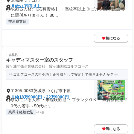
茨城県つくば市
月給21万円以上
求める人材: 【応募資格】 ・高校卒以上 ※ゴルフ経験は選考
に関係ありません！ 80...
交通費支給
気になる
正社員
キャディマスター室のスタッフ
霞ケ浦開発企業株式会社 霞ヶ浦国際ゴルフコース
ゴルフコースの司令塔！正社員として安定して働きませんか？
〒305-0063茨城県つくば市下原
月給18万9000円～22万9000円
求めている人材 ・未経験歓迎 ・ブランクＯＫ ・無資格歓迎 2
0代の若手～50代のミ...
業界未経験歓迎
+17個
気になる