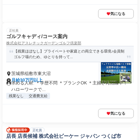
気になる
正社員
ゴルフキャディ/コース案内
株式会社アスレチックガーデンゴルフ倶楽部
【残業ほぼなし】プライベートや家庭との両立できる環境♪会員制
ゴルフ場のため、ゆとりを持って...
茨城県稲敷市東大沼
月給30万円以上
求める人材: ＊学歴不問 ＊ブランクOK ＊主婦さん活躍中！ ＊
ハローワークで...
残業なし
交通費支給
気になる
正社員
店長 店長候補 株式会社ビーケー ジャパン つくば市