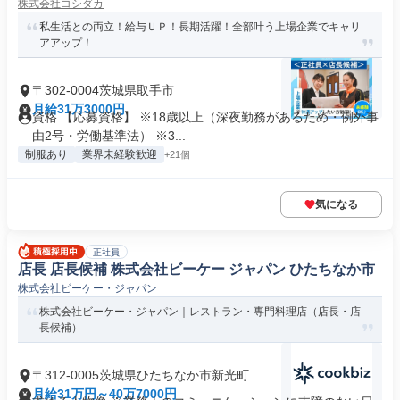
株式会社コシダカ
私生活との両立！給与ＵＰ！長期活躍！全部叶う上場企業でキャリ
アアップ！
〒302-0004茨城県取手市
月給31万3000円
資格 【応募資格】 ※18歳以上（深夜勤務があるため・例外事
由2号・労働基準法） ※3...
制服あり
業界未経験歓迎
+21個
気になる
正社員
店長 店長候補 株式会社ビーケー ジャパン ひたちなか市
株式会社ビーケー・ジャパン
株式会社ビーケー・ジャパン｜レストラン・専門料理店（店長・店
長候補）
〒312-0005茨城県ひたちなか市新光町
月給31万円～40万7000円