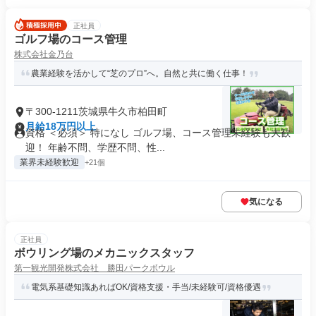
正社員
ゴルフ場のコース管理
株式会社金乃台
農業経験を活かして“芝のプロ”へ。自然と共に働く仕事！
〒300-1211茨城県牛久市柏田町
月給18万円以上
資格 ＜必須＞ 特になし ゴルフ場、コース管理未経験も大歓
迎！ 年齢不問、学歴不問、性...
業界未経験歓迎
+21個
気になる
正社員
ボウリング場のメカニックスタッフ
第一観光開発株式会社 勝田パークボウル
電気系基礎知識あればOK/資格支援・手当/未経験可/資格優遇