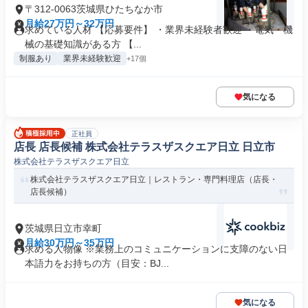
〒312-0063茨城県ひたちなか市
月給27万円～32万円
求めている人材 【応募要件】 ・業界未経験者歓迎 ・電気・機
械の基礎知識がある方 【...
制服あり
業界未経験歓迎
+17個
気になる
正社員
店長 店長候補 株式会社テラスザスクエア日立 日立市
株式会社テラスザスクエア日立
株式会社テラスザスクエア日立｜レストラン・専門料理店（店長・
店長候補）
茨城県日立市幸町
月給30万円～35万円
求める人物像 ※業務上のコミュニケーションに支障のない日
本語力をお持ちの方（目安：BJ...
気になる