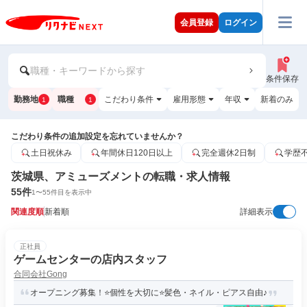
会員登録
ログイン
職種・キーワードから探す
条件保存
勤務地
職種
こだわり条件
雇用形態
年収
新着のみ
1
1
こだわり条件の追加設定を忘れていませんか？
土日祝休み
年間休日120日以上
完全週休2日制
学歴
茨城県、アミューズメントの転職・求人情報
55
件
1
〜
55
件目を表示中
関連度順
新着順
詳細表示
正社員
ゲームセンターの店内スタッフ
合同会社Gong
オープニング募集！⭐個性を大切に⭐髪色・ネイル・ピアス自由♪