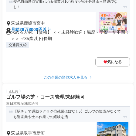
髪色自由度◎実働7.5h＆残業月10h程度✨完全分煙＆玉箱運びな
し！
茨城県鹿嶋市宮中
月給28万8000円以上
求める人材: 【資格】 ＜＜未経験歓迎！職歴・学歴一切不問！
＞＞ ✅35歳以下(長期...
交通費支給
気になる
この企業の類似求人を見る
正社員
ゴルフ場の芝・コース管理/未経験可
東日本興産株式会社
【駅チカで通勤ラクラク◎残業ほぼなし♪】ゴルフの知識がなくて
も造園業や土木作業での経験を活...
茨城県取手市新町