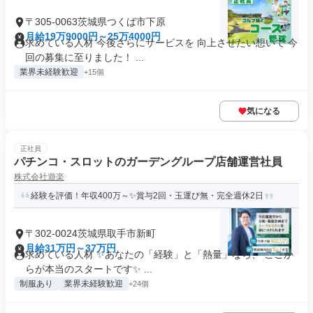
〒305-0063茨城県つくば市下原
月給19万9000円～25万4000円
求めている人材 今後さらにサービスを 向上させたい想いで 今
回の募集に至りました！ ...
業界未経験歓迎
+15個
気になる
正社員
パチンコ・スロットのガーデングループ店舗運営社員
株式会社遊楽
経験を評価！年収400万～✨賞与2回・玉運び無・完全週休2日
〒302-0024茨城県取手市新町
月給31万円～37万円
求めている人材 ✨あなたの「経験」と「熱量」なら、 ここか
らが本当のスタートです✨ ...
制服あり
業界未経験歓迎
+24個