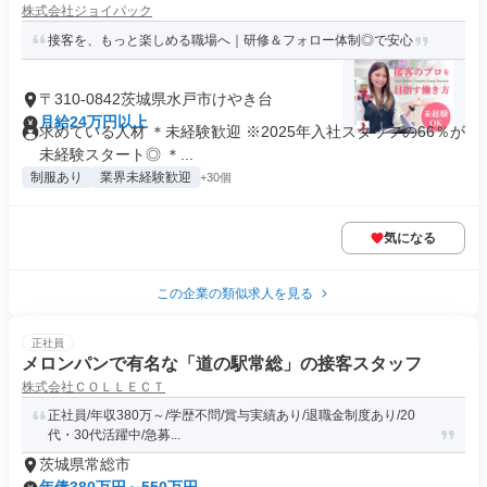
株式会社ジョイパック
接客を、もっと楽しめる職場へ｜研修＆フォロー体制◎で安心
〒310-0842茨城県水戸市けやき台
月給24万円以上
求めている人材 ＊未経験歓迎 ※2025年入社スタッフの66％が
未経験スタート◎ ＊...
制服あり
業界未経験歓迎
+30個
気になる
この企業の類似求人を見る
正社員
メロンパンで有名な「道の駅常総」の接客スタッフ
株式会社ＣＯＬＬＥＣＴ
正社員/年収380万～/学歴不問/賞与実績あり/退職金制度あり/20
代・30代活躍中/急募...
茨城県常総市