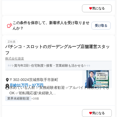
気になる
この条件を保存して、新着求人を受け取りませ
受け取る
んか？
正社員
パチンコ・スロットのガーデングループ店舗運営スタッ
フ
株式会社遊楽
✨賞与年2回✨住宅制度✨接客・営業経験も活かせる✨
〒302-0024茨城県取手市新町
月給31万円～37万円
求めている人材 ✅実務経験者歓迎 ✅アルバイト経験だけでも
OK ✅初転職応援!未経験入...
業界未経験歓迎
+16個
気になる