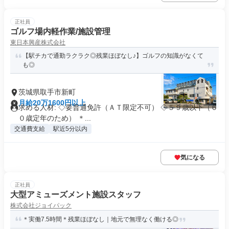
正社員
ゴルフ場内軽作業/施設管理
東日本興産株式会社
【駅チカで通勤ラクラク◎残業ほぼなし♪】ゴルフの知識がなくて
も◎
茨城県取手市新町
月給20万1600円以上
求める人材: ◇要普通免許（ＡＴ限定不可） ◇５９歳以下（６
０歳定年のため） ＊...
交通費支給
駅近5分以内
気になる
正社員
大型アミューズメント施設スタッフ
株式会社ジョイパック
＊実働7.5時間＊残業ほぼなし｜地元で無理なく働ける◎