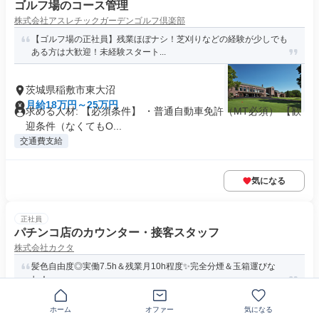
ゴルフ場のコース管理
株式会社アスレチックガーデンゴルフ倶楽部
【ゴルフ場の正社員】残業ほぼナシ！芝刈りなどの経験が少しでも
ある方は大歓迎！未経験スタート...
茨城県稲敷市東大沼
月給18万円～25万円
求める人材: 【必須条件】 ・普通自動車免許（MT必須） 【歓
迎条件（なくてもO...
交通費支給
気になる
正社員
パチンコ店のカウンター・接客スタッフ
株式会社カクタ
髪色自由度◎実働7.5h＆残業月10h程度✨完全分煙＆玉箱運びな
し！
ホーム
オファー
気になる
茨城県神栖市奥野谷