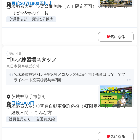
月給20万1600円以上
求める人材: ◇要普通免許（ＡＴ限定不可） ◇40歳以下の方
（省令3号のイ：長...
交通費支給
駅近5分以内
気になる
契約社員
ゴルフ練習場スタッフ
東日本興産株式会社
＼未経験歓迎×16時半退社／ゴルフの知識不問！残業ほぼなしでプ
ライベート充実◎賞与年3回・...
茨城県取手市新町
日給9000円
求める人材: ◇普通自動車免許必須（AT限定不可） ◇資格・
経験不問 ～こんな方...
社員登用あり
交通費支給
気になる