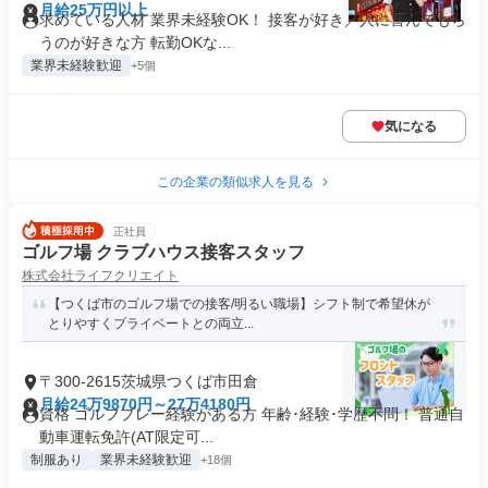
月給25万円以上
求めている人材 業界未経験OK！ 接客が好き／人に喜んでもら
うのが好きな方 転勤OKな...
業界未経験歓迎
+5個
気になる
この企業の類似求人を見る
正社員
ゴルフ場 クラブハウス接客スタッフ
株式会社ライフクリエイト
【つくば市のゴルフ場での接客/明るい職場】シフト制で希望休が
とりやすくプライベートとの両立...
〒300-2615茨城県つくば市田倉
月給24万9870円～27万4180円
資格 ゴルフプレー経験がある方 年齢･経験･学歴不問！ 普通自
動車運転免許(AT限定可...
制服あり
業界未経験歓迎
+18個