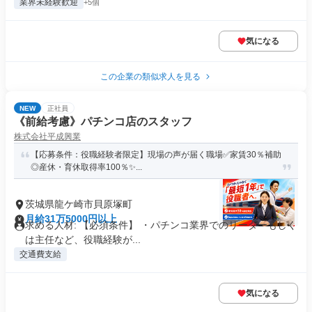
業界未経験歓迎
+5個
気になる
この企業の類似求人を見る
NEW
正社員
《前給考慮》パチンコ店のスタッフ
株式会社平成興業
【応募条件：役職経験者限定】現場の声が届く職場✅家賃30％補助
◎産休・育休取得率100％✨...
茨城県龍ケ崎市貝原塚町
月給31万5000円以上
求める人材: 【必須条件】 ・パチンコ業界でのリーダーもしく
は主任など、役職経験が...
交通費支給
気になる