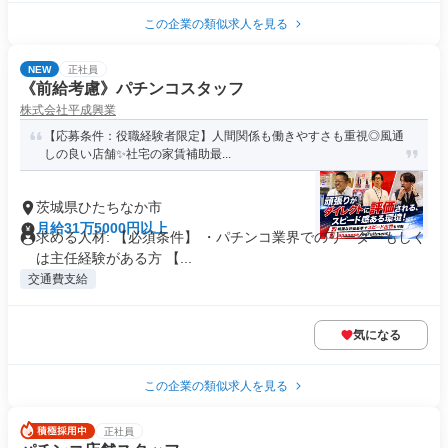
この企業の類似求人を見る
NEW
正社員
《前給考慮》パチンコスタッフ
株式会社平成興業
【応募条件：役職経験者限定】人間関係も働きやすさも重視◎風通
しの良い店舗✨社宅の家賃補助最...
茨城県ひたちなか市
月給31万5000円以上
求める人材: 【必須条件】 ・パチンコ業界でのリーダーもしく
は主任経験がある方 【...
交通費支給
気になる
この企業の類似求人を見る
正社員