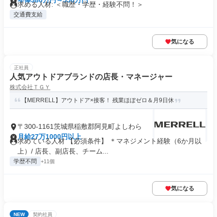
年俸380万円～550万円
求める人材: ＜職歴・学歴・経験不問！＞
交通費支給
気になる
正社員
人気アウトドアブランドの店長・マネージャー
株式会社ＴＧＹ
【MERRELL】アウトドア×接客！ 残業ほぼゼロ＆月9日休
〒300-1161茨城県稲敷郡阿見町よしわら
月給27万1000円以上
求めている人材 【必須条件】 ＊マネジメント経験（6か月以
上）/ 店長、副店長、チーム...
学歴不問
+11個
気になる
NEW
契約社員