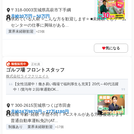
〒318-0003茨城県高萩市下手綱
月給30万円～50万円
求めている人材 ⭐こんな方を歓迎します⭐ ■未経験でもゲーム
センターの仕事に興味がある...
業界未経験歓迎
+23個
気になる
正社員
ゴルフ場 フロントスタッフ
株式会社ライフクリエイト
【女性活躍中！働き易い職場で福利厚生も充実】20代～40代活躍
中！/賞与年２回/車通勤OK...
〒300-2615茨城県つくば市田倉
月給24万9870円～27万4180円
資格 年齢･経験･学歴不問！ PCスキルがある方は優遇します
普通自動車運転免許(AT...
制服あり
業界未経験歓迎
+17個