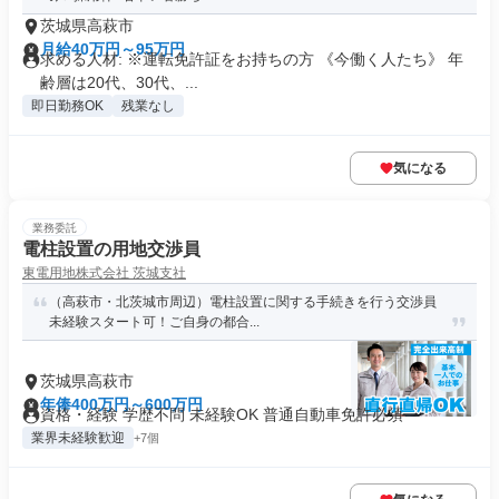
茨城県高萩市
月給40万円～95万円
求める人材: ※運転免許証をお持ちの方 《今働く人たち》 年
齢層は20代、30代、...
即日勤務OK
残業なし
気になる
業務委託
電柱設置の用地交渉員
東電用地株式会社 茨城支社
（高萩市・北茨城市周辺）電柱設置に関する手続きを行う交渉員
未経験スタート可！ご自身の都合...
茨城県高萩市
年俸400万円～600万円
資格・経験 学歴不問 未経験OK 普通自動車免許必須
業界未経験歓迎
+7個