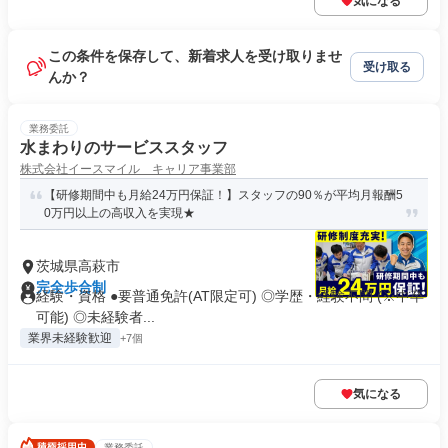
気になる
この条件を保存して、新着求人を受け取りませ
受け取る
んか？
業務委託
水まわりのサービススタッフ
株式会社イースマイル キャリア事業部
【研修期間中も月給24万円保証！】スタッフの90％が平均月報酬5
0万円以上の高収入を実現★
茨城県高萩市
完全歩合制
経験・資格 ●要普通免許(AT限定可) ◎学歴・経験不問 (※中卒
可能) ◎未経験者...
業界未経験歓迎
+7個
気になる
業務委託