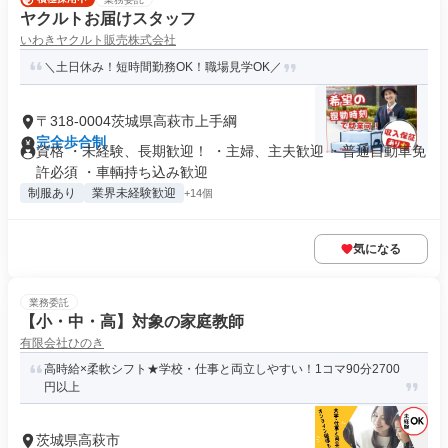
ヤクルトお届けスタッフ
いわきヤクルト販売株式会社
＼土日休み！短時間勤務OK！職場見学OK／
〒318-0004茨城県高萩市上手綱
完全歩合制
資格 ・未経験、長期歓迎！ ・主婦、主夫歓迎 ・普通自動車免
許必須 ・車輌持ち込み歓迎
制服あり
業界未経験歓迎
+14個
気になる
業務委託
【小・中・高】対象の家庭教師
有限会社ひのき
高時給×柔軟シフト★学校・仕事と両立しやすい！1コマ90分2700
円以上
茨城県高萩市