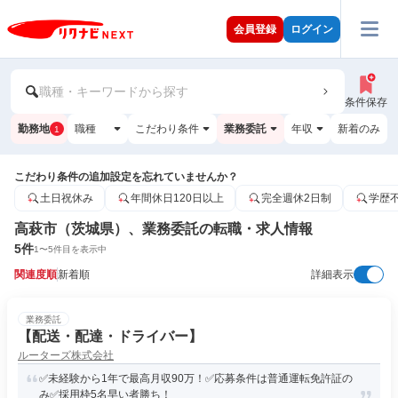
会員登録
ログイン
職種・キーワードから探す
条件保存
勤務地
職種
こだわり条件
業務委託
年収
新着のみ
1
こだわり条件の追加設定を忘れていませんか？
土日祝休み
年間休日120日以上
完全週休2日制
学歴
高萩市（茨城県）、業務委託の転職・求人情報
5
件
1
〜
5
件目を表示中
関連度順
新着順
詳細表示
業務委託
【配送・配達・ドライバー】
ルーターズ株式会社
✅未経験から1年で最高月収90万！✅応募条件は普通運転免許証の
み✅採用枠5名早い者勝ち！