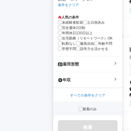
条件をクリア
人気の条件
未経験者歓迎
土日祝休み
完全週休2日制
年間休日120日以上
在宅勤務（リモートワーク）OK
転勤なし
服装自由
年齢不問
学歴不問
語学力を活かせる
雇用形態
年収
すべての条件をクリア
新着のみ
検索