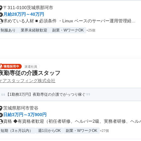
〒311-0100茨城県那珂市
月給28万円～40万円
求めている人材 ■ 必須条件 ・Linux ベースのサーバー運⽤管理経...
制服あり
業界未経験歓迎
副業・WワークOK
+25個
派遣社員
夜勤専従の介護スタッフ
ケアスタッフィング株式会社
【1勤務3万円】夜勤専従の介護でがっつり稼ぐ
茨城県那珂市菅谷
日給3万円～3万900円
資格 ◆有資格者歓迎（初任者研修、ヘルパー2級、実務者研修、ヘルパー
短期（3ヵ月以内）
週1日からOK
副業・WワークOK
+27個