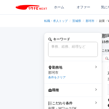
ホーム
オファー
気に
転職・求人トップ
/
茨城県
/
那珂市
/
副業・
那
キーワード
15
件
こだ
勤務地
那珂市
条件をクリア
職種
こだわり条件
副業・WワークOK