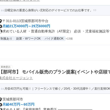
日曜定休の重度心身障がい児対応のデイサービスでのお仕事です。
〒311-0113茨城県那珂市中台
月給21万4000円～29万6000円
求めている人材 ・普通自動車免許（AT限定） 必須 ・児童福祉施設等で.
制服あり
副業・WワークOK
バイク通勤OK
+13個
業務委託
【那珂市】 モバイル販売のプラン提案(イベントや店頭での
株式会社エージェント
PT)
月収40万円も可能！｜フリーランスで稼ぐ／20代・30代活躍中！／直行直帰OK
茨城県那珂市
月給40万円～60万円
求める人材: 【雇用形態】 業務委託 ──────────────...