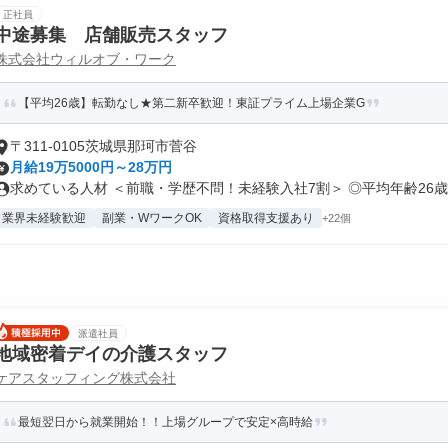
正社員
中途募集 店舗販売スタッフ
株式会社ウィルオブ・ワーク
【平均26歳】転勤なし★第二新卒歓迎！東証プライム上場企業G
〒311-0105茨城県那珂市菅谷
月給19万5000円～28万円
求めている人材 ＜前職・学歴不問！未経験入社7割＞ ◎平均年齢26歳！
業界未経験歓迎
副業・WワークOK
資格取得支援あり
+22個
派遣社員
地域密着デイの介護スタッフ
ケアスタッフィング株式会社
最短翌日から就業開始！！上場グループで安定×高時給