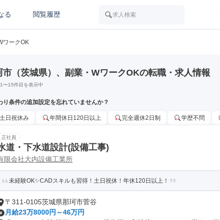
なる
閲覧履歴
求人検索
WワークOK
珂市（茨城県）、副業・WワークOKの転職・求人情報
1
〜
15
件目を表示中
わり条件の追加設定を忘れていませんか？
土日祝休み
年間休日120日以上
完全週休2日制
学歴不問
正社員
水道・下水道設計(設備工事)
有限会社大内設備工業所
未経験OK✨CADスキルも習得！土日祝休！年休120日以上！
〒311-0105茨城県那珂市菅谷
月給23万8000円～46万円