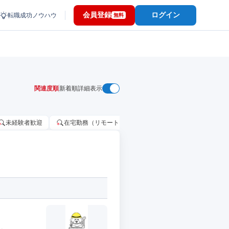
会員登録
ログイン
転職成功ノウハウ
無料
関連度順
新着順
詳細表示
未経験者歓迎
在宅勤務（リモートワーク）OK
家賃補助・住宅手当