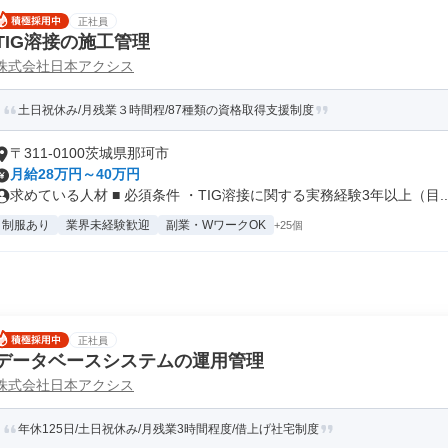
正社員
TIG溶接の施工管理
株式会社日本アクシス
土日祝休み/月残業３時間程/87種類の資格取得支援制度
〒311-0100茨城県那珂市
月給28万円～40万円
求めている人材 ■ 必須条件 ・TIG溶接に関する実務経験3年以上（目..
制服あり
業界未経験歓迎
副業・WワークOK
+25個
正社員
データベースシステムの運用管理
株式会社日本アクシス
年休125日/土日祝休み/月残業3時間程度/借上げ社宅制度