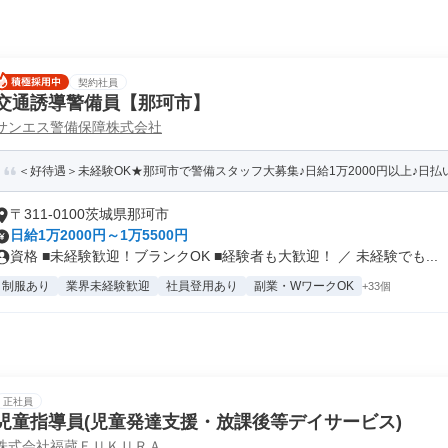
契約社員
交通誘導警備員【那珂市】
サンエス警備保障株式会社
＜好待遇＞未経験OK★那珂市で警備スタッフ大募集♪日給1万2000円以上♪日払
〒311-0100茨城県那珂市
日給1万2000円～1万5500円
資格 ■未経験歓迎！ブランクOK ■経験者も大歓迎！ ／ 未経験でも...
制服あり
業界未経験歓迎
社員登用あり
副業・WワークOK
+33個
正社員
児童指導員(児童発達支援・放課後等デイサービス)
株式会社福蔵ＦＵＫＵＲＡ