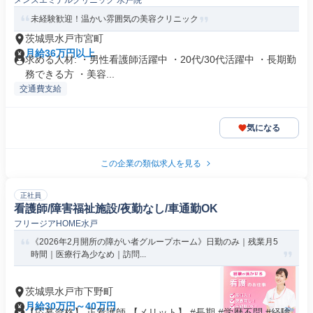
メンズエミナルクリニック 水戸院
未経験歓迎！温かい雰囲気の美容クリニック
茨城県水戸市宮町
月給36万円以上
求める人材: ・男性看護師活躍中 ・20代/30代活躍中 ・長期勤
務できる方 ・美容...
交通費支給
気になる
この企業の類似求人を見る
正社員
看護師/障害福祉施設/夜勤なし/車通勤OK
フリージアHOME水戸
《2026年2月開所の障がい者グループホーム》日勤のみ｜残業月5
時間｜医療行為少なめ｜訪問...
茨城県水戸市下野町
月給30万円～40万円
【応募資格】 正看護師 【メリット】 #長期 #学歴不問 #経験