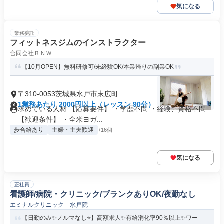
気になる
業務委託
フィットネスジムのインストラクター
合同会社ＢＮＷ
【10月OPEN】無料研修可/未経験OK/本業帰りの副業OK
〒310-0053茨城県水戸市末広町
1業務あたり 2000円以上（レッスン 90分）
求めている人材 【応募要件】 ・学歴不問 ・経験、資格不問
【歓迎条件】 ・全米ヨガ...
歩合給あり
主婦・主夫歓迎
+16個
気になる
正社員
看護師/病院・クリニック/ブランクありOK/夜勤なし
エミナルクリニック 水戸院
【日勤のみ✨ノルマなし⭐】高額求人✨有給消化率90％以上✨ワー