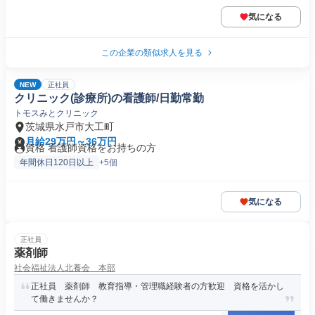
気になる
この企業の類似求人を見る
NEW
正社員
クリニック(診療所)の看護師/日勤常勤
トモスみとクリニック
茨城県水戸市大工町
月給29万円～36万円
資格 看護師資格をお持ちの方
年間休日120日以上
+5個
気になる
正社員
薬剤師
社会福祉法人北養会 本部
正社員 薬剤師 教育指導・管理職経験者の方歓迎 資格を活かし
て働きませんか？