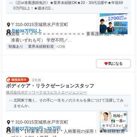
《正or准看護師免許》★業界未経験OK★20・30代活躍中★年収69
0万円以上！★週休2日...
〒310-0015茨城県水戸市宮町
月給36万円以上
資格 ＝＝＝＝＝＝＝＝＝＝＝＝＝＝＝ 要看護師免許（正看・
准看いずれも可） 学歴不問／...
制服あり
業界未経験歓迎
+23個
気になる
正社員
ボディケア・リラクゼーションスタッフ
株式会社ボディワークセラピストエージェンシー
北関東で働く。その手に一生モノのスキルを身につけて活躍してみ
ませんか。
〒310-0015茨城県水戸市宮町
月給22万3000円～35万円
資格 *【対象者全員面接】* 人柄重視の採用！ ★未経験歓迎・