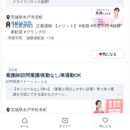
クライフバランス抜群❗️
茨城県水戸市宮町
月給36万円
【応募資格】 正看護師 【メリット】 #長期 #学歴不問 #経験
者歓迎 #ブランクO...
学歴不問
経験者歓迎
+1個
気になる
正社員
看護師/訪問看護/夜勤なし/車通勤OK
訪問看護ステーションもも
【オンコールなしOK⭐】《家庭と両立しやすい訪看》寄り添う看
護を大切にできる温かなステーシ...
茨城県水戸市松本町
月給25万円～30万円
【応募資格】 正看護師 【メリット】 #長期 #学歴不問 #経験
者歓迎 #ブランクO...
ホーム
オファー
気になる