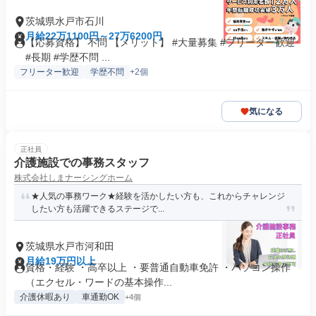
茨城県水戸市石川
月給22万1100円～27万6200円
【応募資格】 不問 【メリット】 #大量募集 #フリーター歓迎
#長期 #学歴不問 ...
フリーター歓迎
学歴不問
+2個
気になる
正社員
介護施設での事務スタッフ
株式会社しまナーシングホーム
★人気の事務ワーク★経験を活かしたい方も、これからチャレンジ
したい方も活躍できるステージで...
茨城県水戸市河和田
月給19万円以上
資格・経験 ・高卒以上 ・要普通自動車免許 ・パソコン操作
（エクセル・ワードの基本操作...
介護休暇あり
車通勤OK
+4個