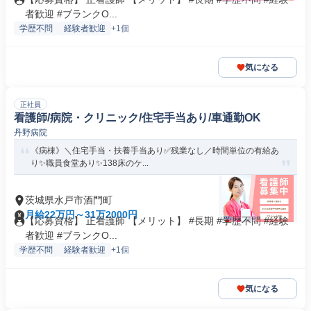
者歓迎 #ブランクO...
学歴不問
経験者歓迎
+1個
気になる
正社員
看護師/病院・クリニック/住宅手当あり/車通勤OK
丹野病院
《病棟》＼住宅手当・扶養手当あり✅残業なし／時間単位の有給あ
り✨職員食堂あり✨138床のケ...
茨城県水戸市酒門町
月給22万円～31万2000円
【応募資格】 正看護師 【メリット】 #長期 #学歴不問 #経験
者歓迎 #ブランクO...
学歴不問
経験者歓迎
+1個
気になる