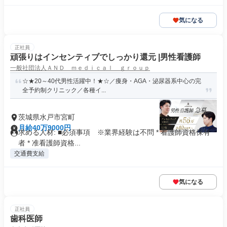
気になる
正社員
頑張りはインセンティブでしっかり還元 |男性看護師
一般社団法人ＡＮＤ ｍｅｄｉｃａｌ ｇｒｏｕｐ
☆★20～40代男性活躍中！★☆／痩身・AGA・泌尿器系中心の完
全予約制クリニック／各種イ...
茨城県水戸市宮町
月給40万9000円
求める人材: ■必須事項 ※業界経験は不問 * 看護師資格保有
者 * 准看護師資格...
交通費支給
気になる
正社員
歯科医師