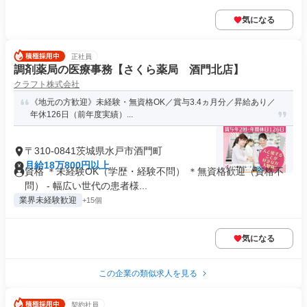
気になる
正社員
調剤薬局の医療事務【さくら薬局 酒門北店】
クラフト株式会社
《地元の方歓迎》未経験・無資格OK／賞与3.4ヵ月分／昇給あり／
年休126日（前年度実績）...
〒310-0841茨城県水戸市酒門町
月給18万800円以上
資格 ＊未経験OK（学歴・経験不問） ＊無資格歓迎（資格不
問） - 幅広い世代の患者様...
業界未経験歓迎
+15個
気になる
この企業の類似求人を見る
契約社員