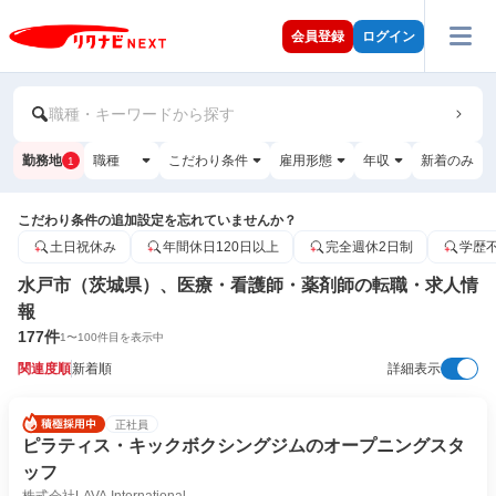
会員登録
ログイン
職種・キーワードから探す
勤務地
職種
こだわり条件
雇用形態
年収
新着のみ
1
こだわり条件の追加設定を忘れていませんか？
土日祝休み
年間休日120日以上
完全週休2日制
学歴
水戸市（茨城県）、医療・看護師・薬剤師の転職・求人情
報
177
件
1
〜
100
件目を表示中
関連度順
新着順
詳細表示
正社員
ピラティス・キックボクシングジムのオープニングスタ
ッフ