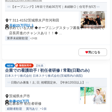
株式会社LAVA International
【オープニング】1年目で月給30万可｜未経験◎｜住宅手当5万
〒311-4152茨城県水戸市河和田
月給25万円以上
求めている人材 ◆オープニングスタッフ募集中！！短期間で
店長昇進のチャンスあり！！◆ ...
業界未経験歓迎
+24個
気になる
NEW
正社員
企業での看護助手 / 初任者研修 / 常勤(日勤のみ)
日本ステリ株式会社 日本ステリ株式会社(茨城県内の病院)
日勤のみ募集！土; 日; 祝曜固定休。【年休120日以上】
茨城県水戸市
年俸450万円
応募条件 初任者研修
経験者歓迎
賞与あり
+1個