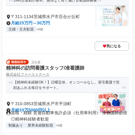
18時台退勤が基本。無理なく長く働ける看護師募集
〒311-1134茨城県水戸市百合が丘町
月給25万円～30万円
主婦・主夫歓迎
+8個
気になる
正社員
精神科の訪問看護スタッフ/准看護師
株式会社ファーストナース
【精神科未経験OK！】日曜定休、オンコールなし。居宅看護で笑
顔あふれる毎日をサポート。
〒310-0853茨城県水戸市平須町
月給33万5000円以上
資格・経験 普通自動車免許必須（社用車利用） 准看護師必須
◎精神科経験者歓迎
制服あり
業界未経験歓迎
+9個