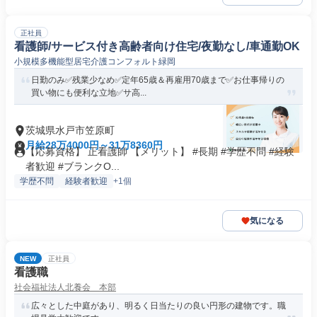
正社員
看護師/サービス付き高齢者向け住宅/夜勤なし/車通勤OK
小規模多機能型居宅介護コンフォルト緑岡
日勤のみ✅残業少なめ✅定年65歳＆再雇用70歳まで✅お仕事帰りの
買い物にも便利な立地✅サ高...
茨城県水戸市笠原町
月給28万4000円～31万8360円
【応募資格】 正看護師 【メリット】 #長期 #学歴不問 #経験
者歓迎 #ブランクO...
学歴不問
経験者歓迎
+1個
気になる
NEW
正社員
看護職
社会福祉法人北養会 本部
広々とした中庭があり、明るく日当たりの良い円形の建物です。職