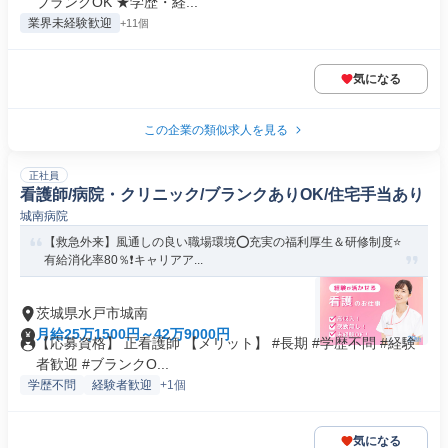
ブランクOK ★学歴・経...
業界未経験歓迎
+11個
気になる
この企業の類似求人を見る
正社員
看護師/病院・クリニック/ブランクありOK/住宅手当あり
城南病院
【救急外来】風通しの良い職場環境⭕充実の福利厚生＆研修制度⭐
有給消化率80％❗️キャリアア...
茨城県水戸市城南
月給25万1500円～42万9000円
【応募資格】 正看護師 【メリット】 #長期 #学歴不問 #経験
者歓迎 #ブランクO...
学歴不問
経験者歓迎
+1個
気になる