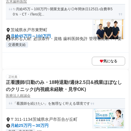
古木歯科医院
✨月給45万～100万円✨開業支援あり◎年間休日125日♪自費率5
0％・CT・iTero完...
茨城県水戸市東野町
月給45万円～100万円
求める人材: 必須条件・資格 歯科医師免許 管理者経験：不要
交通費支給
気になる
正社員
正看護師/日勤のみ・18時退勤!週休2.5日&残業ほぼなし
のクリニック(内視鏡未経験・見学OK)
医療法人維誠会
「看護師を続けたい」を無理なく叶える環境です
〒311-1134茨城県水戸市百合が丘町
月給25万円～30万円