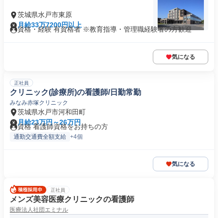
茨城県水戸市東原
月給33万7200円以上
資格・経験 有資格者 ※教育指導・管理職経験者の方歓迎
気になる
正社員
クリニック(診療所)の看護師/日勤常勤
みなみ赤塚クリニック
茨城県水戸市河和田町
月給23万円～26万円
資格 看護師資格をお持ちの方
通勤交通費全額支給
+4個
気になる
正社員
メンズ美容医療クリニックの看護師
医療法人社団エミナル