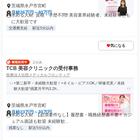
茨城県水戸市宮町
月給26万円～40万円
求める人材: 資格・学歴不問❗ 美容業界経験者、未経験者とも
に大歓迎です
交通費支給
駅近5分以内
気になる
正社員
TCB 美容クリニックの受付事務
医療法人社団メディカルフロンティア
<第二新卒・未経験大歓迎！>ネイル・ピアスOK／研修充実／未経
験大歓迎*残業月平均3.2h...
茨城県水戸市宮町
月給23万円～30万円
求める人材: 【必須要件なし】履歴書・職務経歴書不要！カジ
ュアル面談も歓迎 未経験歓...
残業なし
駅近5分以内