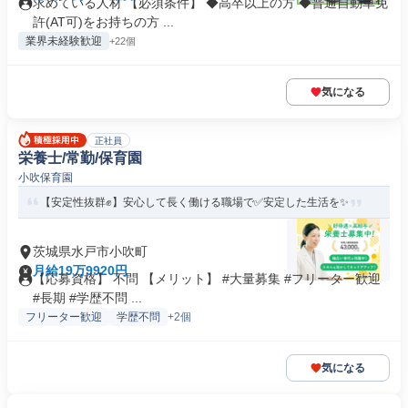
求めている人材 【必須条件】 ◆高卒以上の方 ◆普通自動車免
許(AT可)をお持ちの方 ...
業界未経験歓迎
+22個
気になる
正社員
栄養士/常勤/保育園
小吹保育園
【安定性抜群✊️】安心して長く働ける職場で✅️安定した生活を✨
茨城県水戸市小吹町
月給19万9920円
【応募資格】 不問 【メリット】 #大量募集 #フリーター歓迎
#長期 #学歴不問 ...
フリーター歓迎
学歴不問
+2個
気になる