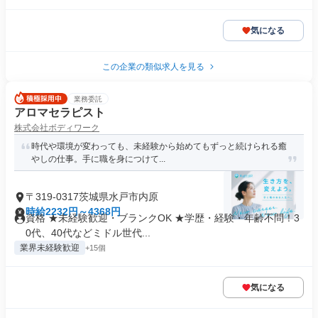
気になる
この企業の類似求人を見る
業務委託
アロマセラピスト
株式会社ボディワーク
時代や環境が変わっても、未経験から始めてもずっと続けられる癒
やしの仕事。手に職を身につけて...
〒319-0317茨城県水戸市内原
時給2232円～4368円
資格 ★未経験歓迎・ブランクOK ★学歴・経験・年齢不問！3
0代、40代などミドル世代...
業界未経験歓迎
+15個
気になる