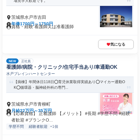
場見学大歓迎です。
茨城県水戸市吉田
年俸1700円～1750円
資格・経験 看護師又は准看護師
気になる
NEW
正社員
看護師/病院・クリニック/住宅手当あり/車通勤OK
水戸ブレインハートセンター
【病棟】年間休日118日⭕育児休業取得実績あり⭕マイカー通勤O
K⭕循環器・脳神経外科の専門...
茨城県水戸市青柳町
月給22万円～35万円
【応募資格】 正看護師 【メリット】 #長期 #学歴不問 #経験
者歓迎 #ブランクO...
学歴不問
経験者歓迎
+1個