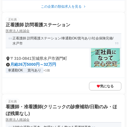
この企業の類似求人を見る
正社員
正看護師 訪問看護ステーション
医療法人維誠会
正看護師 訪問看護ステーション/車通勤OK/賞与あり/社会保険完備/
水戸市
〒310-0841茨城県水戸市酒門町
月給26万5000円～32万円
車通勤OK
賞与あり
+1個
気になる
正社員
看護師・准看護師(クリニックの診療補助/日勤のみ・ほ
ぼ残業なし)
医療法人維誠会