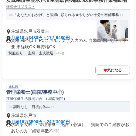
茨城県済生会水戸済生会総合病院の医師事務作業補助者
株式会社ソラスト
「あなたのおかげ」と医師に頼られる★やりがい十分の医師事務
茨城県水戸市双葉台
月給16万6480円～17万9480円
資格 高卒以上 PCスキル：文字入力のみ 自動車運転免許：不
要 未経験OK 無資格OK...
制服あり
主婦・主夫歓迎
+12個
気になる
正社員
管理栄養士(病院/事務中心)
茨城保健生活協同組合 ( 城南病院 )
調理なし、日祝お休み
茨城県水戸市
月給19万3500円～24万3000円
求める人材: ・管理栄養士免許（必須） ・病院でのご経験がお
ありの方（経験年数不問）