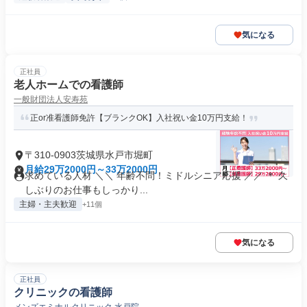
気になる
正社員
老人ホームでの看護師
一般財団法人安寿苑
正or准看護師免許【ブランクOK】入社祝い金10万円支給！
〒310-0903茨城県水戸市堀町
月給29万2000円～33万2000円
求めている人材 ＼＼ 年齢不問！ミドルシニア応援 ／／ ＊ 久
しぶりのお仕事もしっかり...
主婦・主夫歓迎
+11個
気になる
正社員
クリニックの看護師