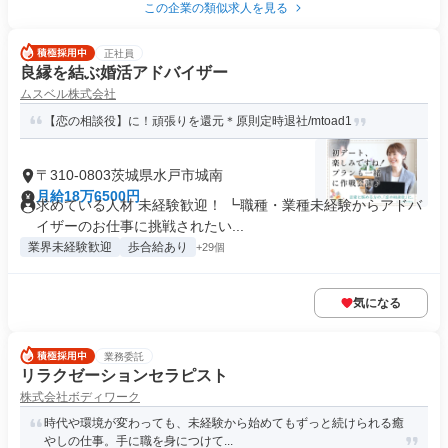
この企業の類似求人を見る
正社員
良縁を結ぶ婚活アドバイザー
ムスベル株式会社
【恋の相談役】に！頑張りを還元＊原則定時退社/mtoad1
〒310-0803茨城県水戸市城南
月給18万6500円
求めている人材 未経験歓迎！ ┗職種・業種未経験からアドバ
イザーのお仕事に挑戦されたい...
業界未経験歓迎
歩合給あり
+29個
気になる
業務委託
リラクゼーションセラピスト
株式会社ボディワーク
時代や環境が変わっても、未経験から始めてもずっと続けられる癒
やしの仕事。手に職を身につけて...