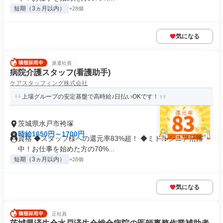
短期（3ヵ月以内）
+28個
気になる
派遣社員
病院介護スタッフ(看護助手)
ケアスタッフィング株式会社
上場グループの安定基盤で高時給♪日払いOKです！
茨城県水戸市袴塚
時給1650円～1700円
資格 ◆スタッフ様への還元率83%超！ ◆ミドルシニア活躍
中！お仕事を始めた方の70%...
短期（3ヵ月以内）
+28個
気になる
正社員