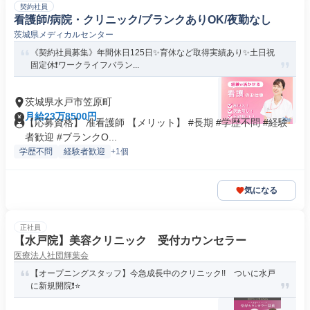
契約社員
看護師/病院・クリニック/ブランクありOK/夜勤なし
茨城県メディカルセンター
《契約社員募集》年間休日125日✨育休など取得実績あり✨土日祝
固定休❗️ワークライフバラン...
茨城県水戸市笠原町
月給23万8500円
【応募資格】 准看護師 【メリット】 #長期 #学歴不問 #経験
者歓迎 #ブランクO...
学歴不問
経験者歓迎
+1個
気になる
正社員
【水戸院】美容クリニック 受付カウンセラー
医療法人社団輝葉会
【オープニングスタッフ】今急成長中のクリニック!! ついに水戸
に新規開院❗⭐