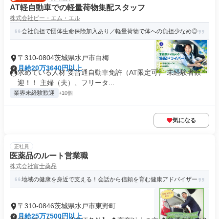
AT軽自動車での軽量荷物集配スタッフ
株式会社ビー・エム・エル
会社負担で団体生命保険加入あり／軽量荷物で体への負担少なめ◎
〒310-0804茨城県水戸市白梅
月給20万3640円以上
求めている人材 要普通自動車免許（AT限定可） 未経験者歓
迎！！ 主婦（夫）、フリータ...
業界未経験歓迎
+10個
気になる
正社員
医薬品のルート営業職
株式会社富士薬品
地域の健康を身近で支える！会話から信頼を育む健康アドバイザー
〒310-0846茨城県水戸市東野町
月給25万7500円以上