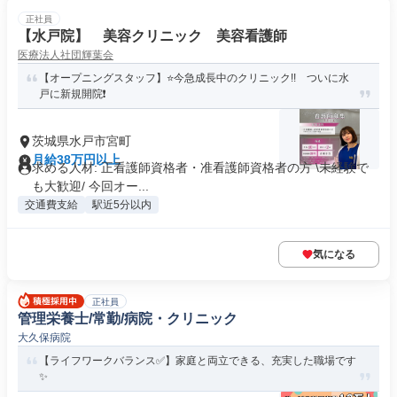
正社員
【水戸院】 美容クリニック 美容看護師
医療法人社団輝葉会
【オープニングスタッフ】⭐今急成長中のクリニック!! ついに水
戸に新規開院❗
茨城県水戸市宮町
月給38万円以上
求める人材: 正看護師資格者・准看護師資格者の方 \未経験で
も大歓迎/ 今回オー...
交通費支給
駅近5分以内
気になる
正社員
管理栄養士/常勤/病院・クリニック
大久保病院
【ライフワークバランス✅️】家庭と両立できる、充実した職場です
✨