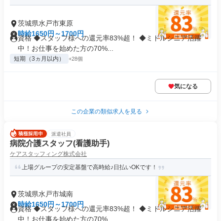
茨城県水戸市東原
時給1650円～1700円
資格 ◆スタッフ様への還元率83%超！ ◆ミドルシニア活躍
中！お仕事を始めた方の70%...
短期（3ヵ月以内）
+28個
気になる
この企業の類似求人を見る
派遣社員
病院介護スタッフ(看護助手)
ケアスタッフィング株式会社
上場グループの安定基盤で高時給♪日払いOKです！
茨城県水戸市城南
時給1650円～1700円
資格 ◆スタッフ様への還元率83%超！ ◆ミドルシニア活躍
中！お仕事を始めた方の70%...