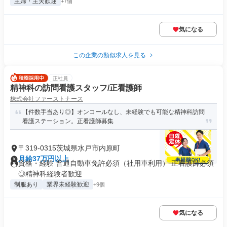
主婦・主夫歓迎
+7個
気になる
この企業の類似求人を見る
正社員
精神科の訪問看護スタッフ/正看護師
株式会社ファーストナース
【件数手当あり◎】オンコールなし、未経験でも可能な精神科訪問
看護ステーション。正看護師募集
〒319-0315茨城県水戸市内原町
月給37万円以上
資格・経験 普通自動車免許必須（社用車利用） 正看護師必須
◎精神科経験者歓迎
制服あり
業界未経験歓迎
+9個
気になる