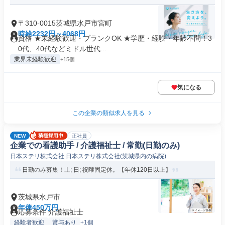
〒310-0015茨城県水戸市宮町
時給2232円～4068円
資格 ★未経験歓迎・ブランクOK ★学歴・経験・年齢不問！3
0代、40代などミドル世代...
業界未経験歓迎
+15個
気になる
この企業の類似求人を見る
NEW
正社員
企業での看護助手 / 介護福祉士 / 常勤(日勤のみ)
日本ステリ株式会社 日本ステリ株式会社(茨城県内の病院)
日勤のみ募集！土; 日; 祝曜固定休。【年休120日以上】
茨城県水戸市
年俸450万円
応募条件 介護福祉士
経験者歓迎
賞与あり
+1個