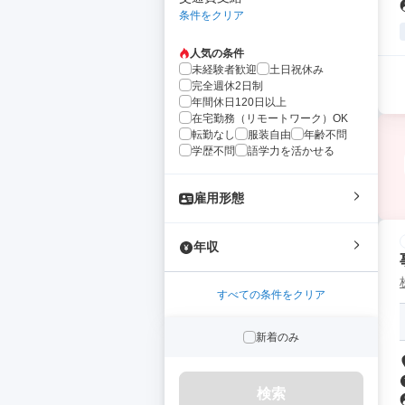
条件をクリア
人気の条件
未経験者歓迎
土日祝休み
完全週休2日制
年間休日120日以上
在宅勤務（リモートワーク）OK
転勤なし
服装自由
年齢不問
学歴不問
語学力を活かせる
雇用形態
年収
すべての条件をクリア
新着のみ
検索