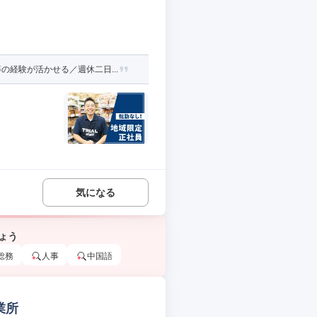
経験が活かせる／週休二日...
気になる
ょう
総務
人事
中国語
業所