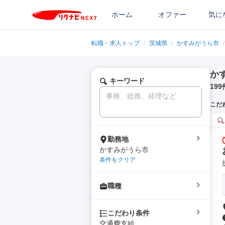
ホーム
オファー
気に
転職・求人トップ
/
茨城県
/
かすみがうら市
/
か
キーワード
199
こだ
勤務地
かすみがうら市
条件をクリア
職種
こだわり条件
交通費支給