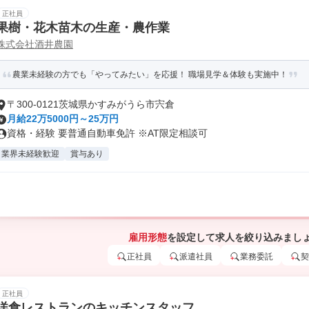
正社員
果樹・花木苗木の生産・農作業
株式会社酒井農園
農業未経験の方でも「やってみたい」を応援！ 職場見学＆体験も実施中！
〒300-0121茨城県かすみがうら市宍倉
月給22万5000円～25万円
資格・経験 要普通自動車免許 ※AT限定相談可
業界未経験歓迎
賞与あり
雇用形態
を設定して求人を絞り込みまし
正社員
派遣社員
業務委託
契
正社員
洋食レストランのキッチンスタッフ