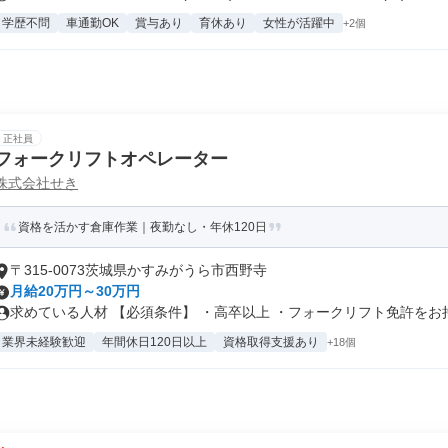
学歴不問
車通勤OK
賞与あり
育休あり
女性が活躍中
+2個
正社員
フォークリフトオペレーター
株式会社せき
資格を活かす倉庫作業｜夜勤なし・年休120日
〒315-0073茨城県かすみがうら市西野寺
月給20万円～30万円
求めている人材 【必須条件】 ・高卒以上 ・フォークリフト免許をお持ち
業界未経験歓迎
年間休日120日以上
資格取得支援あり
+18個