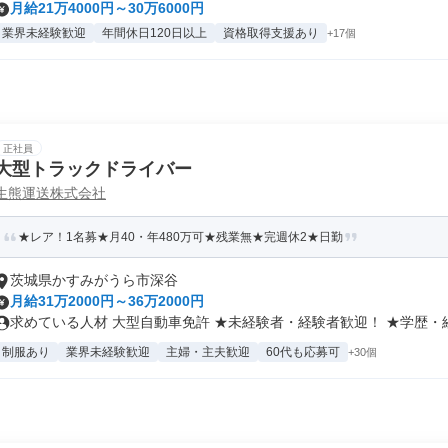
月給21万4000円～30万6000円
業界未経験歓迎
年間休日120日以上
資格取得支援あり
+17個
正社員
大型トラックドライバー
生熊運送株式会社
★レア！1名募★月40・年480万可★残業無★完週休2★日勤
茨城県かすみがうら市深谷
月給31万2000円～36万2000円
求めている人材 大型自動車免許 ★未経験者・経験者歓迎！ ★学歴・経.
制服あり
業界未経験歓迎
主婦・主夫歓迎
60代も応募可
+30個