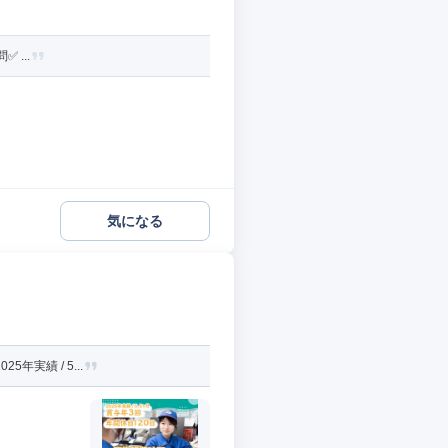
 ...
気になる
実績 / 5...