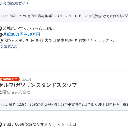
安房運輸株式会社
✅️ 月給30〜50万円✅️ 賞与年3回（3月・7月・12月）✅️ 大型免許があれば経験不問✅️
茨城県かすみがうら市上稲吉
月給30万円～50万円
求める人材: ▼ 必須 ◎ 大型自動車免許 ▼ 歓迎 ◎ トラックド...
交通費支給
正社員
セルフ/ガソリンスタンドスタッフ
太陽鉱油株式会社
店舗では20代・30代の男女が多数活躍中◆賞与年3回で収入UPも目指せる！※2025年
〒315-0058茨城県かすみがうら市下土田