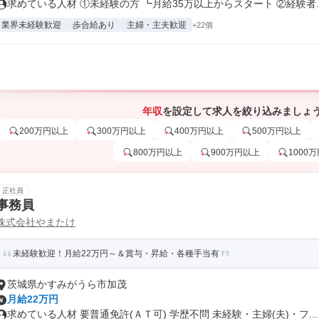
求めている人材 ①未経験の方 ┗月給35万以上からスタート ②経験者..
業界未経験歓迎
歩合給あり
主婦・主夫歓迎
+22個
年収
を設定して求人を絞り込みましょ
200万円以上
300万円以上
400万円以上
500万円以上
800万円以上
900万円以上
1000
正社員
事務員
株式会社やまたけ
未経験歓迎！月給22万円～＆賞与・昇給・各種手当有
茨城県かすみがうら市加茂
月給22万円
求めている人材 要普通免許(ＡＴ可) 学歴不問 未経験・主婦(夫)・フ...