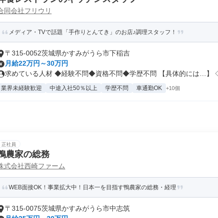
合同会社フリウリ
メディア・TVで話題「手作りとんてき」のお店♪調理スタッフ！
〒315-0052茨城県かすみがうら市下稲吉
月給22万円～30万円
求めている人材 ◆経験不問◆資格不問◆学歴不問 【具体的には…】 ◇.
業界未経験歓迎
中途入社50％以上
学歴不問
車通勤OK
+10個
正社員
鴨農家の総務
株式会社西崎ファーム
WEB面接OK！事業拡大中！日本一を目指す鴨農家の総務・経理
〒315-0075茨城県かすみがうら市中志筑