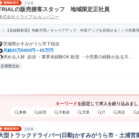
正社員
TRIALの販売接客スタッフ 地域限定正社員
株式会社トライアルカンパニー
【未経験歓迎】年齢不問／キャリアアップ・年収アップを目指せる！／小売業等の
茨城県かすみがうら市下稲吉
月給20万6000円～65万円
求める人材: 必須 ・業界未経験OK 歓迎 ・小売業の経験がある方...
交通費支給
キーワード
を設定して求人を絞り込みまし
事務
経理
不動産
営業
IT
英語
正社員
大型トラックドライバー(日勤)かすみがうら市・土浦営