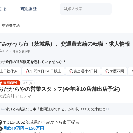
なる
閲覧履歴
求人検索
交通費支給
すみがうら市（茨城県）、交通費支給の転職・求人情報
件
1
〜
100
件目を表示中
わり条件の追加設定を忘れていませんか？
土日祝休み
年間休日120日以上
完全週休2日制
学歴不問
正社員
おたからやの営業スタッフ(今年度10店舗出店予定)
株式会社アモティ
稼げる&残業なし◆「世間話ができる」が年収1000万の才能に
〒315-0052茨城県かすみがうら市下稲吉
月給40万円～150万円