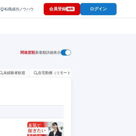
会員登録
ログイン
転職成功ノウハウ
無料
関連度順
新着順
詳細表示
未経験者歓迎
在宅勤務（リモートワーク）OK
家賃補助・住宅手当