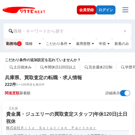
会員登録
ログイン
職種・キーワードから探す
勤務地
職種
こだわり条件
雇用形態
年収
新着のみ
1
こだわり条件の追加設定を忘れていませんか？
土日祝休み
年間休日120日以上
完全週休2日制
学歴
兵庫県、買取査定の転職・求人情報
222
件
1
〜
100
件目を表示中
関連度順
新着順
詳細表示
正社員
貴金属・ジュエリーの買取査定スタッフ|年休120日|土日
祝休
株式会社Ｒｉｔｚ Ｓｏｌｕｔｉｏｎ Ｐａｒｔｎｅｒ