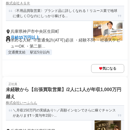
株式会社ＡＧＲ
〈不用品買取営業〉ブランド品に詳しくなれる！リユース業で地球
に優しく◎なのにしっかり稼げる...
兵庫県神戸市中央区生田町
月給35万円以上
求める人材: ※普通免許(AT可)必須 ・経験不問 ・社会人デビ
ューOK ・第二新...
交通費支給
駅近5分以内
気になる
正社員
未経験から【出張買取営業】/2人に1人が年収1,000万円
越え
株式会社いーふらん
＼月収150万円の実績あり✨／高額インセンでさらに稼ぐチャンス
があります❗ ✨賞与年2回✨...