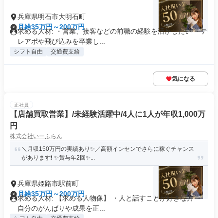
兵庫県明石市大明石町
月給35万円～200万円
求める人材: ・営業、接客などの前職の経験を活かしたい ・テ
レアポや飛び込みを卒業し...
シフト自由
交通費支給
気になる
正社員
【店舗買取営業】/未経験活躍中/4人に1人が年収1,000万
円
株式会社いーふらん
＼月収150万円の実績あり✨／高額インセンでさらに稼ぐチャンス
があります❗ ✨賞与年2回✨...
兵庫県姫路市駅前町
月給35万円～200万円
求める人材: 【求める人物像】 ・人と話すことが好きな方 ・
自分のがんばりや成果を正...