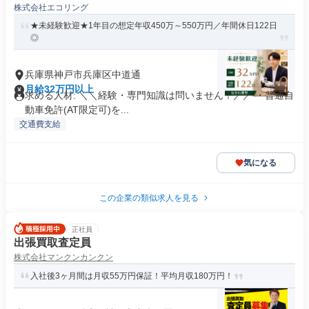
株式会社エコリング
★未経験歓迎★1年目の想定年収450万～550万円／年間休日122日
◎
兵庫県神戸市兵庫区中道通
月給32万円以上
求める人材: ＼＼経験・専門知識は問いません！／／ ・普通自
動車免許(AT限定可)を...
交通費支給
気になる
この企業の類似求人を見る
正社員
出張買取査定員
株式会社マンクンカンクン
入社後3ヶ月間は月収55万円保証！平均月収180万円！