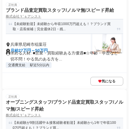
正社員
ブランド品査定買取スタッフ/ノルマ無/スピード昇給
株式会社Ｙ’ｓアシスト
【未経験歓迎】未経験から年収1000万円超えも！？ブランド買
取・店長候補｜完全週休2日・残...
兵庫県尼崎市稲葉荘
月給27万円～50万円
求める人材: ■営業・買取経験ある方優遇■☆年齢・学歴など一
切不問！やる気のある方を...
交通費支給
駅近5分以内
気になる
正社員
オープニングスタッフ/ブランド品査定買取スタッフ/ノル
マ無/スピード昇給
株式会社Ｙ’ｓアシスト
【未経験が9割活躍中＆接客経験者歓迎】未経験から1年で年収100
0万円超えも！？ブランド買...