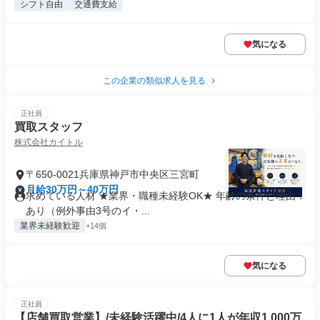
シフト自由
交通費支給
気になる
この企業の類似求人を見る
正社員
買取スタッフ
株式会社カイトル
〒650-0021兵庫県神戸市中央区三宮町
月給30万円～40万円
求めている人材 ★業界・職種未経験OK★ 年齢の条件と理由：
あり（例外事由3号のイ・...
業界未経験歓迎
+14個
気になる
正社員
【店舗買取営業】/未経験活躍中/4人に1人が年収1,000万