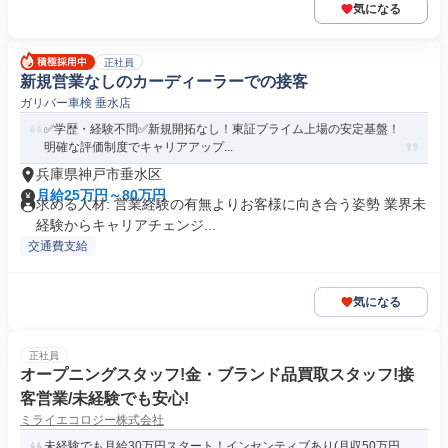
気になる
正社員
新規営業なしのカーディーラーでの接客
ガリバー車検 垂水店
✅学歴・経験不問✅新規開拓なし！東証プライム上場の安定基盤！
明確な評価制度でキャリアアップ...
兵庫県神戸市垂水区
月給25万円～80万円
求める人材: 営業経験の有無よりお客様に向き合う姿勢 業界未
経験からキャリアチェンジ...
交通費支給
気になる
正社員
オープニングスタッフ!金・ブランド品買取スタッフ!接
客営業/未経験でも安心!
ミライエコロジー株式会社
未経験でも月給30万円スタート！インセンティブあり(月収50万円