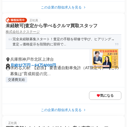
この企業の類似求人を見る
正社員
未経験可|査定から学べるクルマ買取スタッフ
株式会社ネクステージ
完全未経験募集スタート！査定の手順を研修で学び、ヒアリング→
査定→価格提示を段階的に習得で...
兵庫県神戸市北区上津台
月給32万円～64万4000円
求める人材: 【必須】 要普通自動車免許（AT限定可） 【この
募集は“育成前提の完...
交通費支給
気になる
この企業の類似求人を見る
正社員