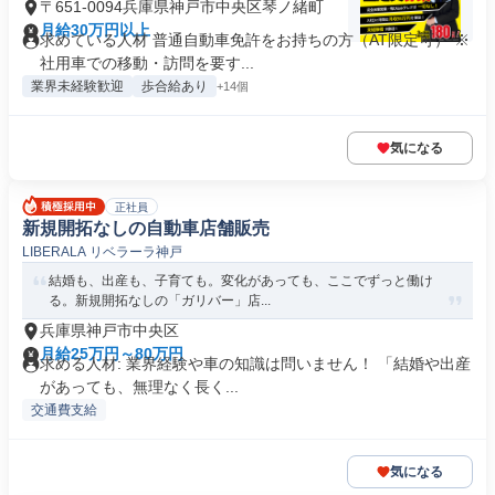
〒651-0094兵庫県神戸市中央区琴ノ緒町
月給30万円以上
求めている人材 普通自動車免許をお持ちの方（AT限定可） ※
社用車での移動・訪問を要す...
業界未経験歓迎
歩合給あり
+14個
気になる
正社員
新規開拓なしの自動車店舗販売
LIBERALA リベラーラ神戸
結婚も、出産も、子育ても。変化があっても、ここでずっと働け
る。新規開拓なしの「ガリバー」店...
兵庫県神戸市中央区
月給25万円～80万円
求める人材: 業界経験や車の知識は問いません！ 「結婚や出産
があっても、無理なく長く...
交通費支給
気になる