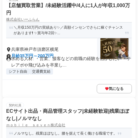
【店舗買取営業】/未経験活躍中/4人に1人が年収1,000万
円
株式会社いーふらん
＼月収150万円の実績あり✨／高額インセンでさらに稼ぐチャンス
があります❗ ✨賞与年2回✨...
兵庫県神戸市須磨区横尾
月給35万円～200万円
求める人材: ・営業、接客などの前職の経験を活かしたい ・テ
レアポや飛び込みを卒業し...
シフト自由
交通費支給
気になる
契約社員
ECサイト出品・商品管理スタッフ|未経験歓迎|残業ほぼ
なし|ノルマなし
ｍｏｂｉｌｅ ｓｅｖｅｎ株式会社
ノルマなし。残業ほぼなし。腰を据えて長く働ける職場です。