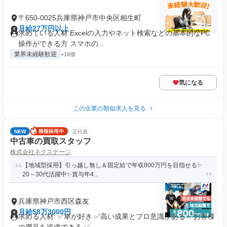
〒650-0025兵庫県神戸市中央区相生町
月給27万円以上
求めている人材 Excelの入力やネット検索などの基本的なPC
操作ができる方 スマホの...
業界未経験歓迎
+18個
気になる
この企業の類似求人を見る
NEW
正社員
中古車の買取スタッフ
株式会社ネクステージ
【地域型採用】引っ越し無し＆固定給で年収800万円を目指せる✨
20～30代活躍中✨賞与年4...
兵庫県神戸市西区森友
月給58万3000円
求める人材: ✅車が好き ✅高い成果とプロ意識がある ✅お客様