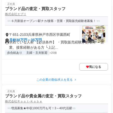
正社員
ブランド品の査定・買取スタッフ
株式会社エブリ
６月新規オープン✨駅チカ/接客・営業・買取販売経験者募集！
〒651-2103兵庫県神戸市西区学園西町
月給30万円～35万円
求めている人材 【必須条件】 ・買取販売経験がある方 ・営
業、接客経験がある方 └上記...
歩合給あり
主婦・主夫歓迎
+25個
気になる
この企業の類似求人を見る
正社員
ブランド品や貴金属の査定・買取スタッフ
株式会社Ｒｏｏｔ‐Ｋｏｂｅ
増員募集★年収1000万円も可！3～40代活躍