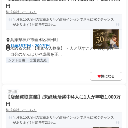
円
株式会社いーふらん
＼月収150万円の実績あり✨／高額インセンでさらに稼ぐチャンス
があります❗ ✨賞与年2回✨...
兵庫県神戸市垂水区神田町
月給35万円～200万円
求める人材: 【求める人物像】 ・人と話すことが好きな方 ・
自分のがんばりや成果を正...
シフト自由
交通費支給
気になる
正社員
【店舗買取営業】/未経験活躍中/4人に1人が年収1,000万
円
株式会社いーふらん
＼月収150万円の実績あり✨／高額インセンでさらに稼ぐチャンス
があります❗ ✨賞与年2回✨...