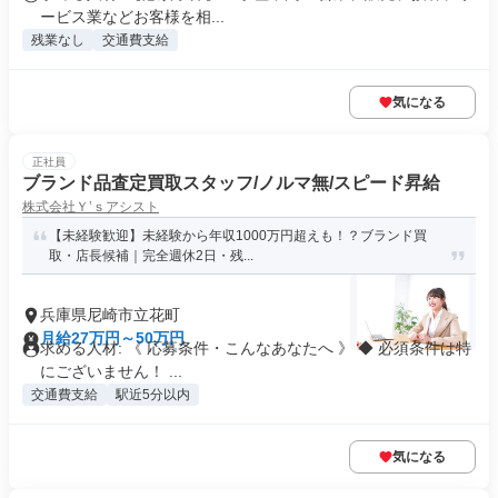
ービス業などお客様を相...
残業なし
交通費支給
気になる
正社員
ブランド品査定買取スタッフ/ノルマ無/スピード昇給
株式会社Ｙ’ｓアシスト
【未経験歓迎】未経験から年収1000万円超えも！？ブランド買
取・店長候補｜完全週休2日・残...
兵庫県尼崎市立花町
月給27万円～50万円
求める人材: 《 応募条件・こんなあなたへ 》 ◆ 必須条件は特
にございません！ ...
交通費支給
駅近5分以内
気になる