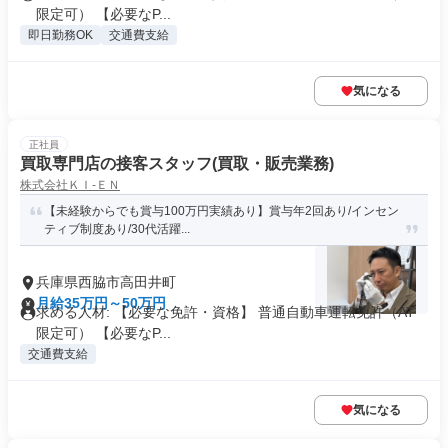
限定可） 【必要なP...
即日勤務OK
交通費支給
気になる
正社員
買取専門店の接客スタッフ(買取・販売業務)
株式会社ＫＩ‐ＥＮ
【未経験からでも賞与100万円実績あり】賞与年2回あり/インセン
ティブ制度あり/30代活躍...
兵庫県西脇市高田井町
月給35万円～50万円
求める人材: 【必要な免許・資格】 普通自動車運転免許（AT
限定可） 【必要なP...
交通費支給
気になる