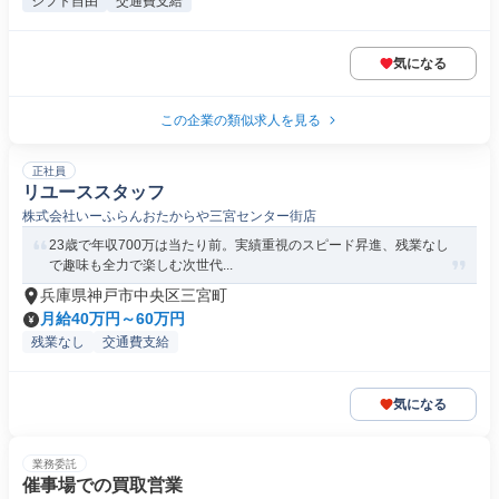
シフト自由
交通費支給
気になる
この企業の類似求人を見る
正社員
リユーススタッフ
株式会社いーふらんおたからや三宮センター街店
23歳で年収700万は当たり前。実績重視のスピード昇進、残業なし
で趣味も全力で楽しむ次世代...
兵庫県神戸市中央区三宮町
月給40万円～60万円
残業なし
交通費支給
気になる
業務委託
催事場での買取営業