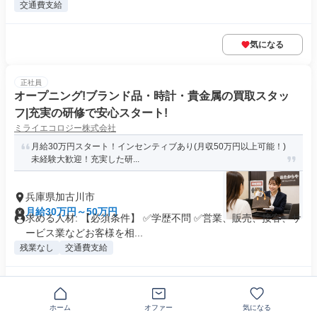
交通費支給
気になる
正社員
オープニング!ブランド品・時計・貴金属の買取スタッ
フ|充実の研修で安心スタート!
ミライエコロジー株式会社
月給30万円スタート！インセンティブあり(月収50万円以上可能！)
未経験大歓迎！充実した研...
兵庫県加古川市
月給30万円～50万円
求める人材: 【必須条件】 ✅学歴不問 ✅営業、販売、接客、サ
ービス業などお客様を相...
残業なし
交通費支給
気になる
ホーム
オファー
気になる