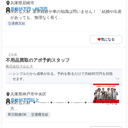
兵庫県尼崎市
月給25万円～80万円
求める人材: 業界経験や車の知識は問いません！ 「結婚や出産
があっても、無理なく長く...
交通費支給
気になる
正社員
不用品買取のアポ予約スタッフ
株式会社マルヒチ
シンプルだから成果が出る。予約を取るだけで月給60万円を目指
せます。
兵庫県神戸市中央区
月給35万円以上
求める人材: ✦･･──･･✦･･──･･✦･･──･･✦･･──･･✦ こんな
方...
即日勤務OK
交通費支給