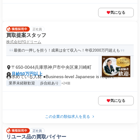
気になる
正社員
買取提案スタッフ
株式会社FGドリーム
最後の一押しを担う！成果は全て収入へ！年収2000万円超えも
〒650-0044兵庫県神戸市中央区東川崎町
月給50万円以上
求めている人材 ●Business-level Japanese is require...
業界未経験歓迎
歩合給あり
+24個
気になる
この企業の類似求人を見る
正社員
リユース品の買取バイヤー