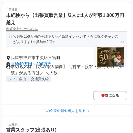
正社員
未経験から【出張買取営業】/2人に1人が年収1,000万円
越え
株式会社いーふらん
＼月収150万円の実績あり✨／高額インセンでさらに稼ぐチャンス
があります❗ ✨賞与年2回✨...
兵庫県神戸市中央区三宮町
月給40万円～200万円
求める人材: 【求める人物像】 ＼営業・接客・販売での「実
績」がある方は／ ＼大歓...
シフト自由
交通費支給
気になる
この企業の類似求人を見る
正社員
営業スタッフ(出張あり)