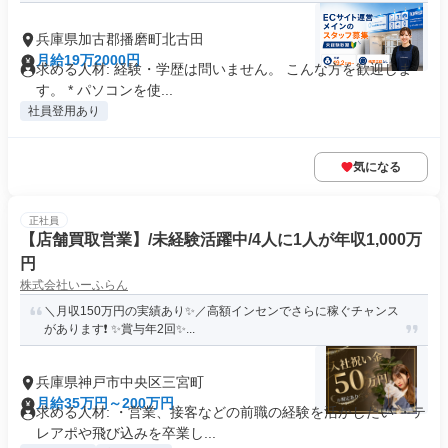
兵庫県加古郡播磨町北古田
月給19万2000円
求める人材: 経験・学歴は問いません。 こんな方を歓迎しま
す。 * パソコンを使...
社員登用あり
気になる
正社員
【店舗買取営業】/未経験活躍中/4人に1人が年収1,000万
円
株式会社いーふらん
＼月収150万円の実績あり✨／高額インセンでさらに稼ぐチャンス
があります❗ ✨賞与年2回✨...
兵庫県神戸市中央区三宮町
月給35万円～200万円
求める人材: ・営業、接客などの前職の経験を活かしたい ・テ
レアポや飛び込みを卒業し...