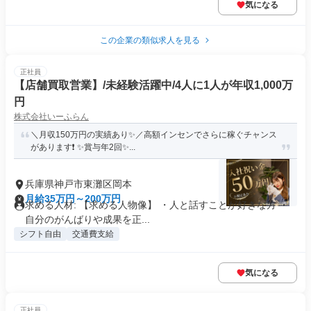
気になる
この企業の類似求人を見る
正社員
【店舗買取営業】/未経験活躍中/4人に1人が年収1,000万
円
株式会社いーふらん
＼月収150万円の実績あり✨／高額インセンでさらに稼ぐチャンス
があります❗ ✨賞与年2回✨...
兵庫県神戸市東灘区岡本
月給35万円～200万円
求める人材: 【求める人物像】 ・人と話すことが好きな方 ・
自分のがんばりや成果を正...
シフト自由
交通費支給
気になる
正社員