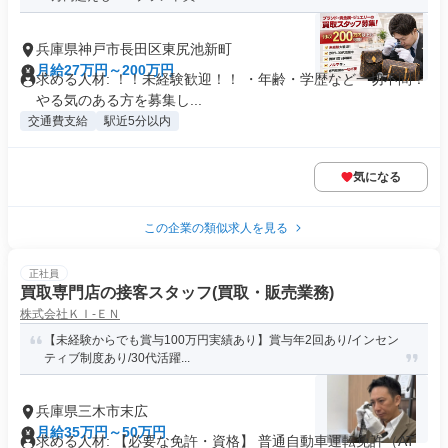
兵庫県神戸市長田区東尻池新町
月給27万円～200万円
求める人材: ！！未経験歓迎！！ ・年齢・学歴など一切不問！
やる気のある方を募集し...
交通費支給
駅近5分以内
気になる
この企業の類似求人を見る
正社員
買取専門店の接客スタッフ(買取・販売業務)
株式会社ＫＩ‐ＥＮ
【未経験からでも賞与100万円実績あり】賞与年2回あり/インセン
ティブ制度あり/30代活躍...
兵庫県三木市末広
月給35万円～50万円
求める人材: 【必要な免許・資格】 普通自動車運転免許（AT