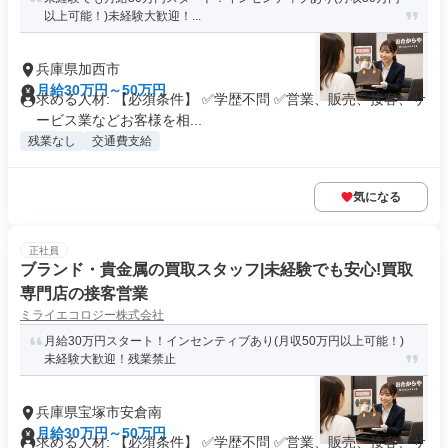
以上可能！)未経験大歓迎！...
兵庫県加西市
月給30万円～50万円
求める人材: 【必須条件】 ✅学歴不問 ✅営業、販売、接客、サ
ービス業などお客様を相...
残業なし
交通費支給
気になる
正社員
ブランド・貴金属の買取スタッフ|未経験でも安心!買取
専門店の接客営業
ミライエコロジー株式会社
月給30万円スタート！インセンティブあり(月収50万円以上可能！)
未経験大歓迎！残業禁止
兵庫県宝塚市安倉南
月給30万円～50万円
求める人材: 【必須条件】 ✅学歴不問 ✅営業、販売、接客、サ