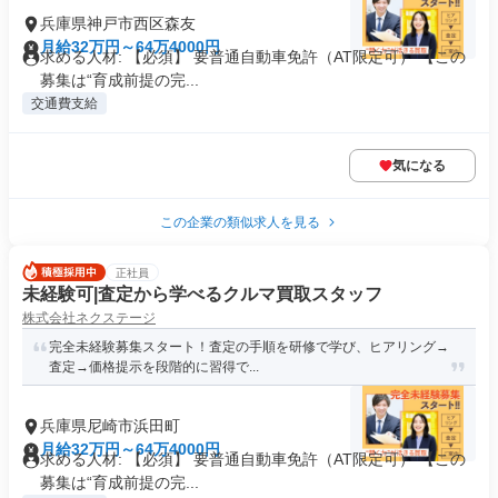
兵庫県神戸市西区森友
月給32万円～64万4000円
求める人材: 【必須】 要普通自動車免許（AT限定可） 【この
募集は“育成前提の完...
交通費支給
気になる
この企業の類似求人を見る
正社員
未経験可|査定から学べるクルマ買取スタッフ
株式会社ネクステージ
完全未経験募集スタート！査定の手順を研修で学び、ヒアリング→
査定→価格提示を段階的に習得で...
兵庫県尼崎市浜田町
月給32万円～64万4000円
求める人材: 【必須】 要普通自動車免許（AT限定可） 【この
募集は“育成前提の完...