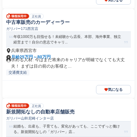
気になる
正社員
中古車販売のカーディーラー
ガリバー171西宮店
年収1000万も目指せる！未経験から店長、本部、海外事業、独立
経営まで！自分の意志でキャリ...
兵庫県西宮市
月給25万円～80万円
求める人材: 今はまだ将来のキャリアが明確でなくても大丈
夫！ まずは目の前のお客様と...
交通費支給
気になる
正社員
新規開拓なしの自動車店舗販売
ガリバー山幹尼崎インター店
結婚も、出産も、子育ても。変化があっても、ここでずっと働け
る。新規開拓なしの「ガリバー」店...