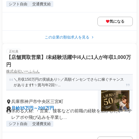
シフト自由
交通費支給
気になる
この企業の類似求人を見る
正社員
【店舗買取営業】/未経験活躍中/4人に1人が年収1,000万
円
株式会社いーふらん
＼月収150万円の実績あり✨／高額インセンでさらに稼ぐチャンス
があります❗ ✨賞与年2回✨...
兵庫県神戸市中央区三宮町
月給35万円～200万円
求める人材: ・営業、接客などの前職の経験を活かしたい ・テ
レアポや飛び込みを卒業し...
シフト自由
交通費支給