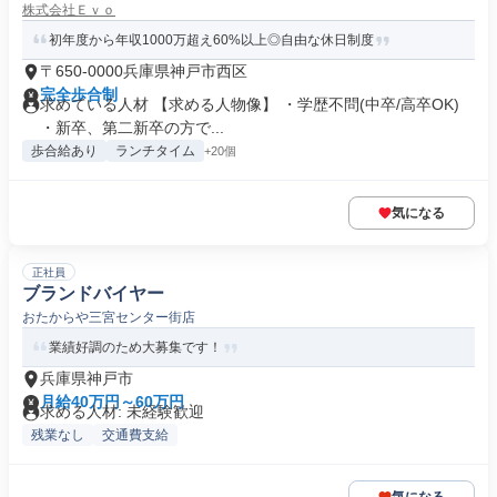
株式会社Ｅｖｏ
初年度から年収1000万超え60%以上◎自由な休日制度
〒650-0000兵庫県神戸市西区
完全歩合制
求めている人材 【求める人物像】 ・学歴不問(中卒/高卒OK)
・新卒、第二新卒の方で...
歩合給あり
ランチタイム
+20個
気になる
正社員
ブランドバイヤー
おたからや三宮センター街店
業績好調のため大募集です！
兵庫県神戸市
月給40万円～60万円
求める人材: 未経験歓迎
残業なし
交通費支給