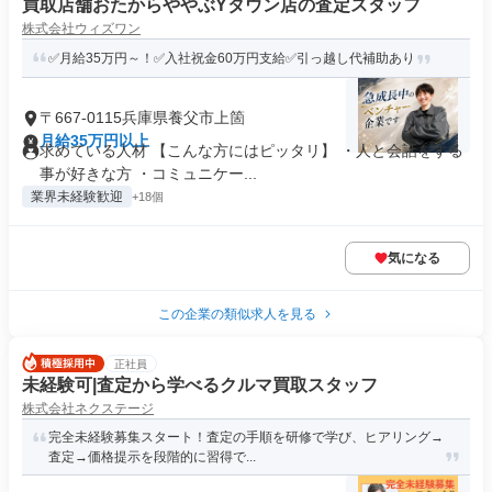
買取店舗おたからややぶYタウン店の査定スタッフ
株式会社ウィズワン
✅月給35万円～！✅入社祝金60万円支給✅引っ越し代補助あり
〒667-0115兵庫県養父市上箇
月給35万円以上
求めている人材 【こんな方にはピッタリ】 ・人と会話をする
事が好きな方 ・コミュニケー...
業界未経験歓迎
+18個
気になる
この企業の類似求人を見る
正社員
未経験可|査定から学べるクルマ買取スタッフ
株式会社ネクステージ
完全未経験募集スタート！査定の手順を研修で学び、ヒアリング→
査定→価格提示を段階的に習得で...