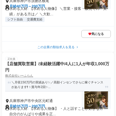
兵庫県神戸市須磨区横尾
月給40万円～200万円
求める人材: 【求める人物像】 ＼営業・接客・販売での「実
績」がある方は／ ＼大歓...
シフト自由
交通費支給
気になる
この企業の類似求人を見る
正社員
【店舗買取営業】/未経験活躍中/4人に1人が年収1,000万
円
株式会社いーふらん
＼月収150万円の実績あり✨／高額インセンでさらに稼ぐチャンス
があります❗ ✨賞与年2回✨...
兵庫県神戸市中央区元町通
月給35万円～200万円
求める人材: 【求める人物像】 ・人と話すことが好きな方 ・
自分のがんばりや成果を正...