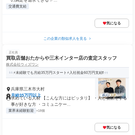
の満足を追求できる ✅...
交通費支給
気になる
この企業の類似求人を見る
正社員
買取店舗おたからや三木インター店の査定スタッフ
株式会社ウィズワン
⚡未経験でも月給35万円スタート⚡入社祝金60万円支給❗
兵庫県三木市大村
月給35万円以上
求めている人材 【こんな方にはピッタリ】 ・人と会話をする
事が好きな方 ・コミュニケー...
業界未経験歓迎
+18個
気になる