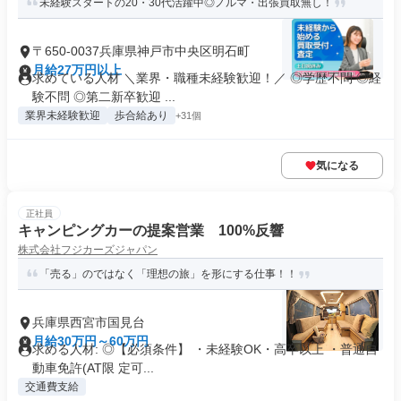
未経験スタートの20・30代活躍中◎ノルマ・出張買取無し！
〒650-0037兵庫県神戸市中央区明石町
月給27万円以上
求めている人材 ＼業界・職種未経験歓迎！／ ◎学歴不問 ◎経
験不問 ◎第二新卒歓迎 ...
業界未経験歓迎
歩合給あり
+31個
気になる
正社員
キャンピングカーの提案営業 100%反響
株式会社フジカーズジャパン
「売る」のではなく「理想の旅」を形にする仕事！！
兵庫県西宮市国見台
月給30万円～60万円
求める人材: ◎【必須条件】 ・未経験OK・高卒以上 ・普通自
動車免許(AT限 定可...
交通費支給