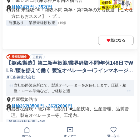
〒651-2413兵庫県神戸市西区福吉台
月給24万円～35万円
資格 未経験OK！経験不問 新卒・第2新卒の方も歓迎 【こんな
方にもおススメ】 ・プ...
制服あり
業界未経験歓迎
+19個
気になる
正社員
【姫路/製造】第二新卒歓迎/業界経験不問/年休148日でW
LB /腰を据えて働く 製造オペレーター/ラインマネージャ
JFE条鋼株式会社
ー(鉄鋼/非鉄金属/金属製品)
当社姫路製造所にて、製造オペレーターをお任せします。圧延・精
整・ロール準備など、ご経験と適...
兵庫県姫路市
月給26万3500円～36万2000円
必要な経験・能力等 【必須】■生産技術、生産管理、品質管
理、製造オペレーター等、工場内...
業界未経験歓迎
+3個
ホーム
オファー
気になる
気になる