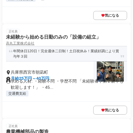
気になる
正社員
未経験から始める日勤のみの「設備の組立」
高丸工業株式会社
年間休日120日！完全週休二日制！土日祝休み！業績好調により賞
与年３回
兵庫県西宮市朝凪町
月給25万円～40万円
求める人材: ・経験不問 ・学歴不問 「未経験者や第２新卒も
歓迎します！」 ・45...
交通費支給
気になる
正社員
農業機械部品の製造