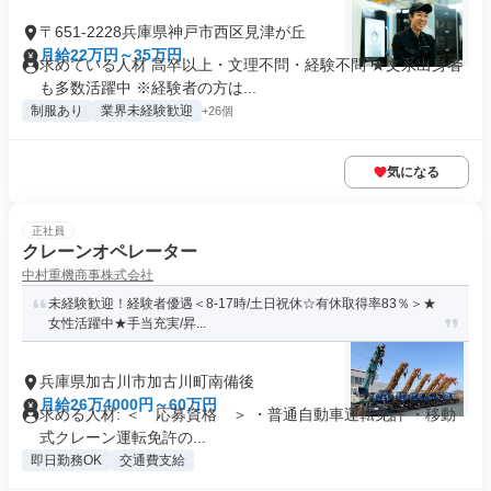
〒651-2228兵庫県神戸市西区見津が丘
月給22万円～35万円
求めている人材 高卒以上・文理不問・経験不問 ★文系出身者
も多数活躍中 ※経験者の方は...
制服あり
業界未経験歓迎
+26個
気になる
正社員
クレーンオペレーター
中村重機商事株式会社
未経験歓迎！経験者優遇＜8-17時/土日祝休☆有休取得率83％＞★
女性活躍中★手当充実/昇...
兵庫県加古川市加古川町南備後
月給26万4000円～60万円
求める人材: ＜ 応募資格 ＞ ・普通自動車運転免許 ・移動
式クレーン運転免許の...
即日勤務OK
交通費支給