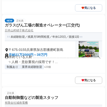
気になる
NEW
正社員
ガラスびん工場の製造オペレーター(三交代)
日本山村硝子株式会社
未経験歓迎／残業月5時間程度／年休120日／面接1回
〒675-0155兵庫県加古郡播磨町新島
月給21万2000円～39万円
求めている人材 ………………………………………………… ＼
✨人柄・意欲重視の採用です！...
制服あり
業界未経験歓迎
+23個
気になる
正社員
自動制御盤などの製造スタッフ
有限会社城南電機