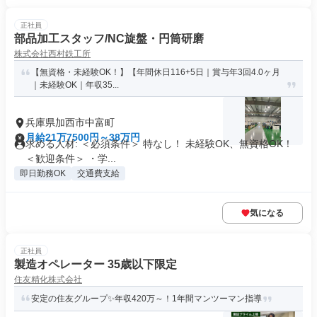
正社員
部品加工スタッフ/NC旋盤・円筒研磨
株式会社西村鉄工所
【無資格・未経験OK！】【年間休日116+5日｜賞与年3回4.0ヶ月
｜未経験OK｜年収35...
兵庫県加西市中富町
月給21万7500円～38万円
求める人材: ＜必須条件＞ 特なし！ 未経験OK、無資格OK！
＜歓迎条件＞ ・学...
即日勤務OK
交通費支給
気になる
正社員
製造オペレーター 35歳以下限定
住友精化株式会社
安定の住友グループ✨年収420万～！1年間マンツーマン指導