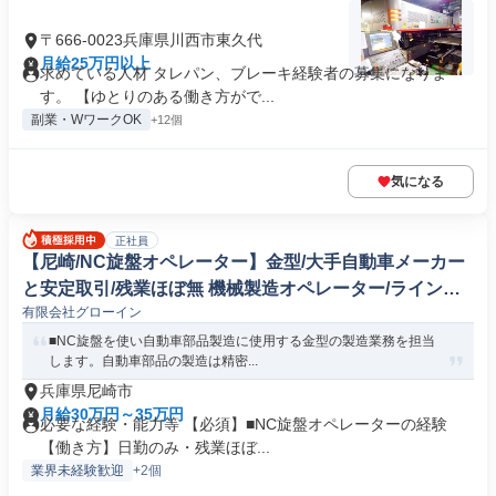
〒666-0023兵庫県川西市東久代
月給25万円以上
求めている人材 タレパン、ブレーキ経験者の募集になりま
す。 【ゆとりのある働き方がで...
副業・WワークOK
+12個
気になる
正社員
【尼崎/NC旋盤オペレーター】金型/大手自動車メーカー
と安定取引/残業ほぼ無 機械製造オペレーター/ラインマ
有限会社グローイン
ネージャー
■NC旋盤を使い自動車部品製造に使用する金型の製造業務を担当
します。自動車部品の製造は精密...
兵庫県尼崎市
月給30万円～35万円
必要な経験・能力等 【必須】■NC旋盤オペレーターの経験
【働き方】日勤のみ・残業ほぼ...
業界未経験歓迎
+2個