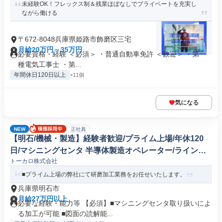
未経験OK！フレックス制＆残業ほぼなしでプライベートを充実し
ながら働ける
〒672-8048兵庫県姫路市飾磨区三宅
月給20万円～35万円
必要資格・経験 ＜必須＞ ・普通自動車免許 ＜歓迎＞ ・第一
種電気工事士 ・第...
年間休日120日以上
+11個
気になる
NEW
正社員
【明石/機械・製造】経験者歓迎/プライム上場/年休120
日/マシニングセンタ 半導体製造オペレーター/ラインマ
トーカロ株式会社
ネージャー
■プライム上場の弊社にて研磨加工業務をお任せいたします。
兵庫県明石市
月給27万円以上
必要な経験・能力等 【必須】■マシニングセンタ取り扱いによ
る加工が可能 ■図面の読解能...