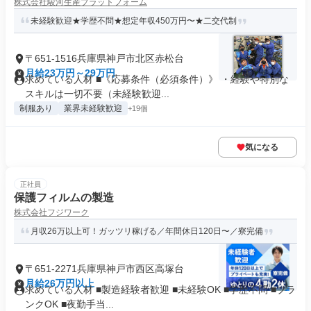
株式会社駿河生産プラットフォーム
未経験歓迎★学歴不問★想定年収450万円〜★二交代制
〒651-1516兵庫県神戸市北区赤松台
月給23万円～29万円
求めている人材 ■《応募条件（必須条件）》 ・経験や特別な
スキルは一切不要（未経験歓迎...
制服あり
業界未経験歓迎
+19個
気になる
正社員
保護フィルムの製造
株式会社フジワーク
月収26万以上可！ガッツリ稼げる／年間休日120日〜／寮完備
〒651-2271兵庫県神戸市西区高塚台
月給26万円以上
求めている人材 ■製造経験者歓迎 ■未経験OK ■学歴不問 ■ブラ
ンクOK ■夜勤手当...