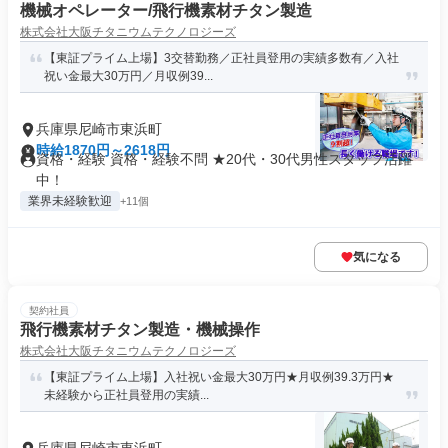
機械オペレーター/飛行機素材チタン製造
株式会社大阪チタニウムテクノロジーズ
【東証プライム上場】3交替勤務／正社員登用の実績多数有／入社
祝い金最大30万円／月収例39...
兵庫県尼崎市東浜町
時給1870円～2618円
資格・経験 資格・経験不問 ★20代・30代男性スタッフ活躍
中！
業界未経験歓迎
+11個
気になる
契約社員
飛行機素材チタン製造・機械操作
株式会社大阪チタニウムテクノロジーズ
【東証プライム上場】入社祝い金最大30万円★月収例39.3万円★
未経験から正社員登用の実績...