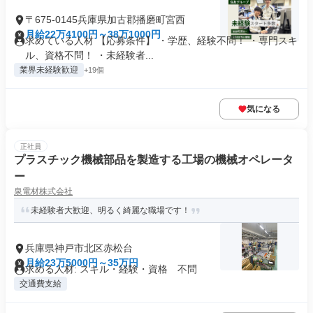
〒675-0145兵庫県加古郡播磨町宮西
月給22万4100円～38万1000円
求めている人材 【応募条件】 ・学歴、経験不問！ ・専門スキ
ル、資格不問！ ・未経験者...
業界未経験歓迎
+19個
気になる
正社員
プラスチック機械部品を製造する工場の機械オペレータ
ー
泉電材株式会社
未経験者大歓迎、明るく綺麗な職場です！
兵庫県神戸市北区赤松台
月給23万5000円～35万円
求める人材: スキル・経験・資格 不問
交通費支給