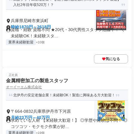
入社2年目年収520万！？
兵庫県尼崎市東浜町
時給1870円～2618円
資格・経験 資格不問 ★20代・30代男性スタッフ活躍中！ ＼
未経験OK！未経験スタ...
業界未経験歓迎
+10個
気になる
正社員
金属精密加工の製造スタッフ
オーイーエム株式会社
北伊丹の安定老舗企業！未経験OK！製造に興味ある方大歓迎！
〒664-0832兵庫県伊丹市下河原
月給23万円～40万円
求めている人材 【未経験大歓迎！】 ◎学歴や経験は不問！ ◎
コツコツ・モクモク作業が好...
業界未経験歓迎
+19個