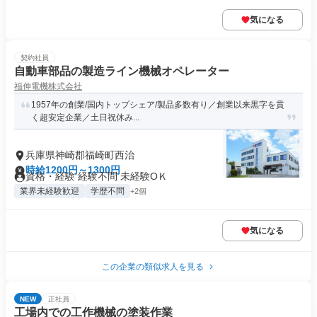
気になる
契約社員
自動車部品の製造ライン機械オペレーター
福伸電機株式会社
1957年の創業/国内トップシェア/製品多数有り／創業以来黒字を貫
く超安定企業／土日祝休み...
兵庫県神崎郡福崎町西治
時給1200円～1300円
資格・経験 経験不問 未経験OＫ
業界未経験歓迎
学歴不問
+2個
気になる
この企業の類似求人を見る
NEW
正社員
工場内での工作機械の塗装作業