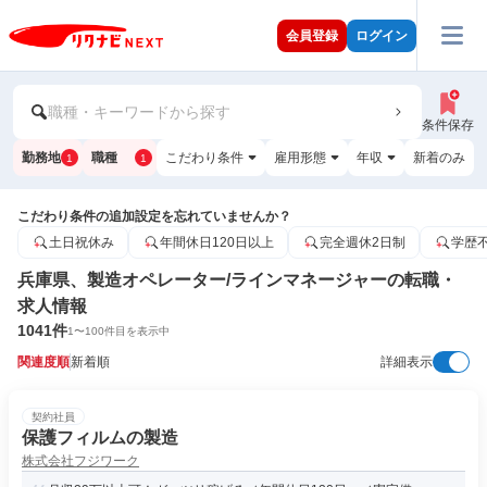
会員登録
ログイン
職種・キーワードから探す
条件保存
勤務地
職種
こだわり条件
雇用形態
年収
新着のみ
1
1
こだわり条件の追加設定を忘れていませんか？
土日祝休み
年間休日120日以上
完全週休2日制
学歴
兵庫県、製造オペレーター/ラインマネージャーの転職・
求人情報
1041
件
1
〜
100
件目を表示中
関連度順
新着順
詳細表示
契約社員
保護フィルムの製造
株式会社フジワーク