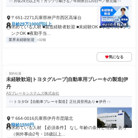
月収29万以上可！ガッツリ稼げる／年間休日120日〜／寮完備
〒651-2271兵庫県神戸市西区高塚台
月給29万1000円以上
求めている人材 ■製造経験者歓迎 ■未経験OK ■学歴不問 ■ブラ
ンクOK ■夜勤手当...
業界未経験歓迎
+32個
気になる
契約社員
未経験歓迎|トヨタグループ|自動車用ブレーキの製造|伊
丹
ASブレーキシステムズ株式会社
トヨタGr【自動車ブレーキ製造】正社員登用あり★伊丹
〒664-0016兵庫県伊丹市昆陽北
時給1550円
求めている人材 【必須条件】 なし 年齢の条件と理由：あり
（例外事由2号・18歳以上...