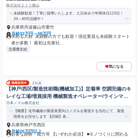
株式会社エトリ篠山
未経験歓迎！丁寧に指導いたします。土日休みで年間休日123日！
20～40代活躍中！
兵庫県丹波篠山市乗竹
月給33万円～58万円
求める人材: 未経験の方でも歓迎！現従業員も未経験スタート
者が多数！ 最初は先輩社...
交通費支給
気になる
正社員
【神戸/西区/製造技術職(機械加工)】定着率 空調完備のキ
レイな工場/増員採用 機械製造オペレーター/ラインマネ
日本ノズル株式会社
ージャー
【概要】化学繊維の製造装置向けノズルを製造する当社にて、製造
技術をお任せします 【詳細】各...
兵庫県神戸市西区
月給26万円以上
必要な経験・能力等 【いずれか必須】 ■モノづくりに関わる