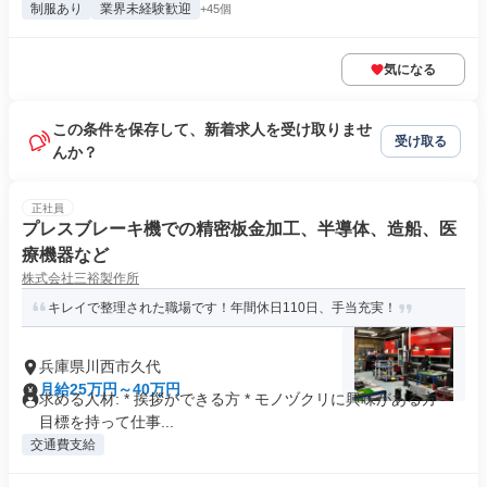
制服あり
業界未経験歓迎
+45個
気になる
この条件を保存して、新着求人を受け取りませ
受け取る
んか？
正社員
プレスブレーキ機での精密板金加工、半導体、造船、医
療機器など
株式会社三裕製作所
キレイで整理された職場です！年間休日110日、手当充実！
兵庫県川西市久代
月給25万円～40万円
求める人材: * 挨拶ができる方 * モノヅクリに興味がある方 *
目標を持って仕事...
交通費支給