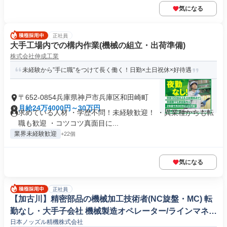
気になる
正社員
大手工場内での構内作業(機械の組立・出荷準備)
株式会社伸成工業
未経験から”手に職”をつけて長く働く！日勤×土日祝休×好待遇
〒652-0854兵庫県神戸市兵庫区和田崎町
月給24万4000円～30万円
求めている人材 ・学歴不問！未経験歓迎！ ・異業種からも転
職も歓迎 ・コツコツ真面目に...
業界未経験歓迎
+22個
気になる
正社員
【加古川】精密部品の機械加工技術者(NC旋盤・MC) 転
勤なし・大手子会社 機械製造オペレーター/ラインマネー
日本ノッズル精機株式会社
ジャー