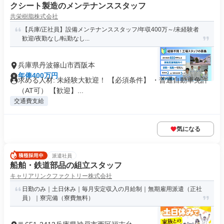
クシート製造のメンテナンススタッフ
共栄樹脂株式会社
【兵庫/正社員】設備メンテナンススタッフ/年収400万～/未経験者
歓迎/夜勤なし/転勤なし...
兵庫県丹波篠山市西阪本
年俸400万円
求める人材: 未経験大歓迎！ 【必須条件】 ・普通自動車免許
（AT可） 【歓迎】...
交通費支給
気になる
派遣社員
船舶・鉄道部品の組立スタッフ
キャリアリンクファクトリー株式会社
日勤のみ｜土日休み｜毎月安定収入の月給制｜無期雇用派遣（正社
員）｜寮完備（寮費無料）