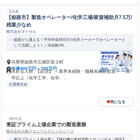
正社員
【姫路市】製造オペレーター/化学工場/家賃補助月7.5万/
残業少なめ
株式会社ダイセル
姫路から通える！平均年収859万の化学メーカーでオペレーターと
して活躍しよう！／未経験OK...
兵庫県姫路市広畑区富士町
年俸400万円～700万円
求める人材: 【必須】 ＜業界未経験・職種未経験歓迎＞ ・高
卒以上（化学工学、化学、...
交通費支給
気になる
契約社員
東証プライム上場企業での製造業務
株式会社大阪チタニウムテクノロジーズ
東証プライム上場企業！【飛行機の素材原料スポンジチタン製造】