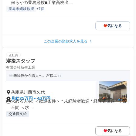
何らかの業務経験■工業高校出...
業界未経験歓迎
+7個
気になる
この企業の類似求人を見る
正社員
溶接スタッフ
有限会社新生工業
未経験から職人へ。溶接工
兵庫県川西市久代
月給25万円～40万円
求める人材: ＜歓迎条件＞ * 未経験者歓迎 * 経験者優遇 * 学歴
不問 ＜求...
交通費支給
気になる