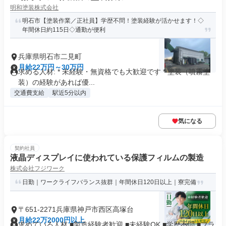
明和塗装株式会社
明石市【塗装作業／正社員】学歴不問！塗装経験が活かせます！◇
年間休日約115日◇通勤が便利
兵庫県明石市二見町
月給22万円～30万円
求める人材: * 未経験・無資格でも大歓迎です * 塗装（噴霧塗
装）の経験があれば優...
交通費支給
駅近5分以内
気になる
契約社員
液晶ディスプレイに使われている保護フィルムの製造
株式会社フジワーク
日勤｜ワークライフバランス抜群｜年間休日120日以上｜寮完備
〒651-2271兵庫県神戸市西区高塚台
月給22万2000円以上
求めている人材 ■製造経験者歓迎 ■未経験OK ■学歴不問 ■ブラ