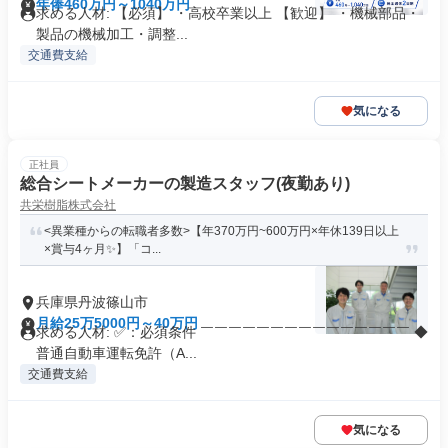
年俸460万円～1040万円
求める人材: 【必須】 ・高校卒業以上 【歓迎】 ・機械部品・
製品の機械加工・調整...
交通費支給
気になる
正社員
総合シートメーカーの製造スタッフ(夜勤あり)
共栄樹脂株式会社
<異業種からの転職者多数>【年370万円~600万円×年休139日以上
×賞与4ヶ月✨】「コ...
兵庫県丹波篠山市
月給25万5000円～40万円
求める人材: ✅：必須条件 ￣￣￣￣￣￣￣￣￣￣￣￣￣￣￣ ◆
普通自動車運転免許（A...
交通費支給
気になる