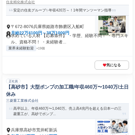
住友精化株式会社
安定の住友グループ✨年収420万～！1年間マンツーマン指導
〒672-8076兵庫県姫路市飾磨区入船町
月給22万4100円～38万1000円
求めている人材 【応募条件】 ・学歴、経験不問！ ・専門スキ
ル、資格不問！ ・未経験者...
業界未経験歓迎
+19個
気になる
正社員
【高砂市】大型ポンプの加工職/年収460万〜1040万/土日
休み
三菱重工業株式会社
高卒以上、年収460万〜1,040万。売上高4兆円を超える日本一の三
菱重工が、高砂でポンプ...
兵庫県高砂市荒井町新浜