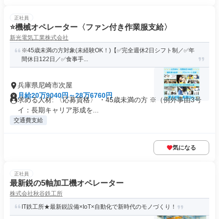
正社員
⭐️機械オペレーター〈ファン付き作業服支給〉
新光電気工業株式会社
※45歳未満の方対象(未経験OK！)【✅完全週休2日シフト制／✅年
間休日122日／✅食事手...
兵庫県尼崎市次屋
月給20万9040円～28万6760円
求める人材: 〈応募資格〉 ・45歳未満の方 ※（例外事由3号
イ：長期キャリア形成を...
交通費支給
気になる
正社員
最新鋭の5軸加工機オペレーター
株式会社秋谷鉄工所
IT鉄工所★最新鋭設備×IoT×自動化で新時代のモノづくり！