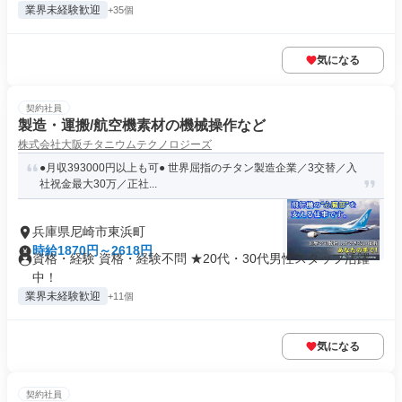
業界未経験歓迎
+35個
気になる
契約社員
製造・運搬/航空機素材の機械操作など
株式会社大阪チタニウムテクノロジーズ
●月収393000円以上も可● 世界屈指のチタン製造企業／3交替／入
社祝金最大30万／正社...
兵庫県尼崎市東浜町
時給1870円～2618円
資格・経験 資格・経験不問 ★20代・30代男性スタッフ活躍
中！
業界未経験歓迎
+11個
気になる
契約社員