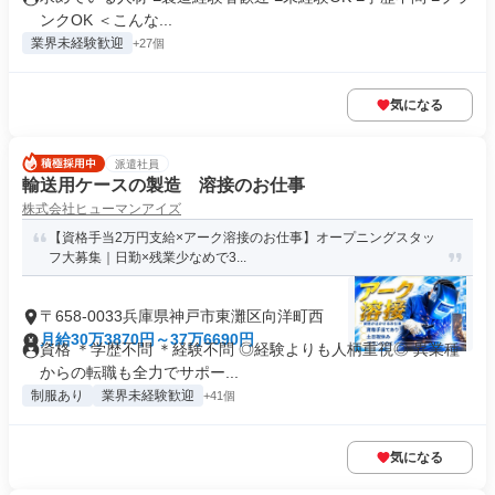
ンクOK ＜こんな...
業界未経験歓迎
+27個
気になる
派遣社員
輸送用ケースの製造 溶接のお仕事
株式会社ヒューマンアイズ
【資格手当2万円支給×アーク溶接のお仕事】オープニングスタッ
フ大募集｜日勤×残業少なめで3...
〒658-0033兵庫県神戸市東灘区向洋町西
月給30万3870円～37万6690円
資格 ＊学歴不問 ＊経験不問 ◎経験よりも人柄重視◎ 異業種
からの転職も全力でサポー...
制服あり
業界未経験歓迎
+41個
気になる