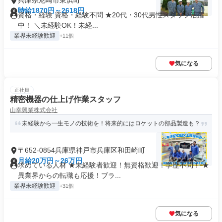
兵庫県尼崎市東浜町
時給1870円～2618円
資格・経験 資格・経験不問 ★20代・30代男性スタッフ活躍
中！ ＼未経験OK！未経...
業界未経験歓迎
+11個
気になる
正社員
精密機器の仕上げ作業スタッフ
山幸興業株式会社
未経験から一生モノの技術を！将来的にはロケットの部品製造も？
〒652-0854兵庫県神戸市兵庫区和田崎町
月給20万円～26万円
求めている人材 ★未経験者歓迎！無資格歓迎！学歴不問！ ★
異業界からの転職も応援！ブラ...
業界未経験歓迎
+31個
気になる