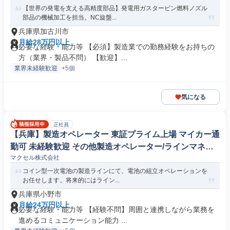
【世界の発電を支える高精度部品】発電用ガスタービン燃料ノズル
部品の機械加工を担当。NC旋盤...
兵庫県加古川市
月給28万円以上
必要な経験・能力等 【必須】製造業での勤務経験をお持ちの
方（業界・製品不問） 【歓迎】...
業界未経験歓迎
+5個
気になる
正社員
【兵庫】製造オペレーター 東証プライム上場 マイカー通
勤可 未経験歓迎 その他製造オペレーター/ラインマネー
マクセル株式会社
ジャー(機械/電気/電子製品専門職)
コイン型一次電池の製造ラインにて、電池の組立オペレーションを
お任せします。将来的にはライン...
兵庫県小野市
月給24万円以上
必要な経験・能力等 【経験不問】周囲と連携しながら業務を
進めるコミュニケーション能力 ...