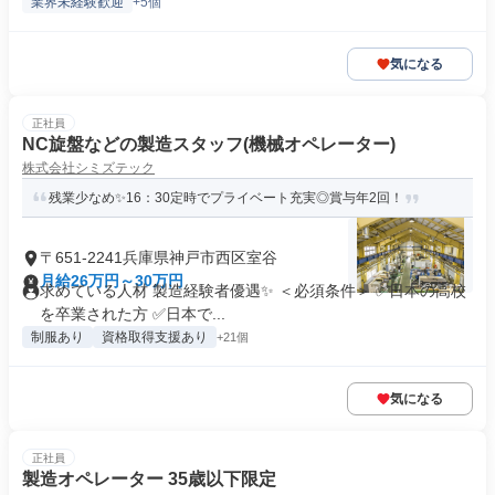
業界未経験歓迎
+5個
気になる
正社員
NC旋盤などの製造スタッフ(機械オペレーター)
株式会社シミズテック
残業少なめ✨16：30定時でプライベート充実◎賞与年2回！
〒651-2241兵庫県神戸市西区室谷
月給26万円～30万円
求めている人材 製造経験者優遇✨ ＜必須条件＞ ✅日本の高校
を卒業された方 ✅日本で...
制服あり
資格取得支援あり
+21個
気になる
正社員
製造オペレーター 35歳以下限定