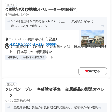
正社員
金型製作及び機械オペレーター/未経験可
小野精機株式会社
＼17時台定時＆年間のお休み119日以上！／ 未経験から“手に
職”を。あなたの新しいスタ...
〒675-1358兵庫県小野市粟生町
月給19万5000円～22万5000円
【応募資格】 【必須】 ・外国籍の方は、日本語能力試験N2以
上 ・日本語での指示理解や...
制服あり
業界未経験歓迎
+15個
気になる
正社員
タレパン・ブレーキ経験者募集 金属部品の製造オペレ
ーター
ツバサ工業株式会社
【経験者募集】男性の育児休暇取得実績あり。定着率の高い環境