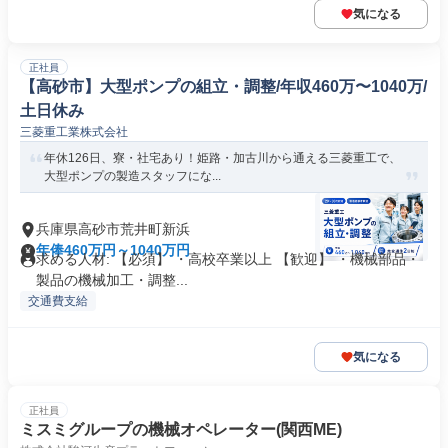
気になる
正社員
【高砂市】大型ポンプの組立・調整/年収460万〜1040万/
土日休み
三菱重工業株式会社
年休126日、寮・社宅あり！姫路・加古川から通える三菱重工で、
大型ポンプの製造スタッフにな...
兵庫県高砂市荒井町新浜
年俸460万円～1040万円
求める人材: 【必須】 ・高校卒業以上 【歓迎】 ・機械部品・
製品の機械加工・調整...
交通費支給
気になる
正社員
ミスミグループの機械オペレーター(関西ME)