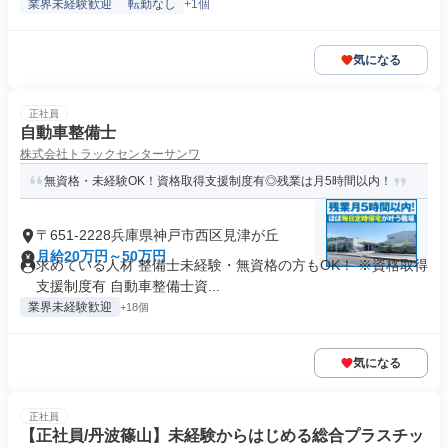
業界未経験歓迎
転勤なし
+1個
気になる
正社員
自動車整備士
株式会社トラックセンターサンワ
無資格・未経験OK！資格取得支援制度有◎残業は月5時間以内！
〒651-2228兵庫県神戸市西区見津が丘
月給20万円～50万円
求めている人材 整備士未経験・無資格の方もOK！ ※資格取得
支援制度有 自動車整備士資...
業界未経験歓迎
+18個
気になる
正社員
【正社員/丹波篠山】未経験からはじめる総合プラスチッ