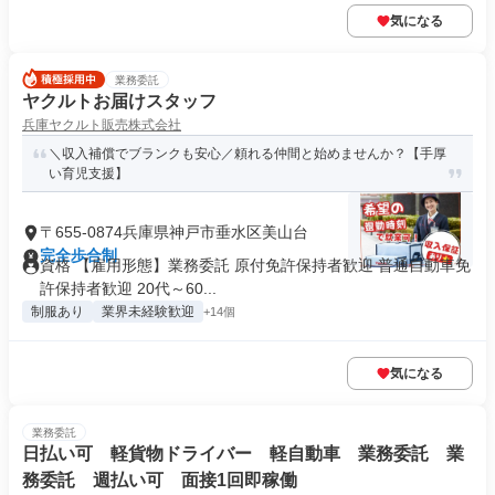
気になる
業務委託
ヤクルトお届けスタッフ
兵庫ヤクルト販売株式会社
＼収入補償でブランクも安心／頼れる仲間と始めませんか？【手厚
い育児支援】
〒655-0874兵庫県神戸市垂水区美山台
完全歩合制
資格 【雇用形態】業務委託 原付免許保持者歓迎 普通自動車免
許保持者歓迎 20代～60...
制服あり
業界未経験歓迎
+14個
気になる
業務委託
日払い可 軽貨物ドライバー 軽自動車 業務委託 業
務委託 週払い可 面接1回即稼働