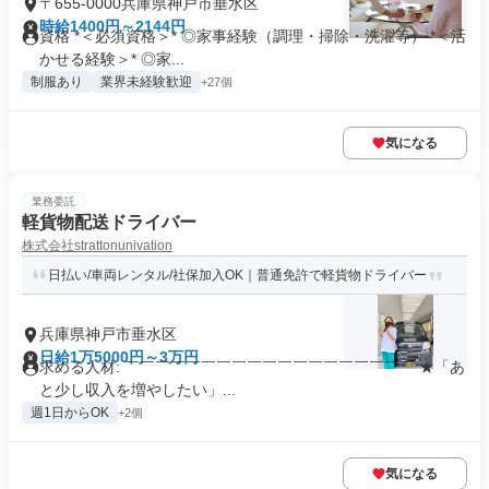
〒655-0000兵庫県神戸市垂水区
時給1400円～2144円
資格 *＜必須資格＞* ◎家事経験（調理・掃除・洗濯等） *＜活
かせる経験＞* ◎家...
制服あり
業界未経験歓迎
+27個
気になる
業務委託
軽貨物配送ドライバー
株式会社strattonunivation
日払い/車両レンタル/社保加入OK｜普通免許で軽貨物ドライバー
兵庫県神戸市垂水区
日給1万5000円～3万円
求める人材: ￣￣￣￣￣￣￣￣￣￣￣￣￣￣￣￣￣￣￣ ★「あ
と少し収入を増やしたい」...
週1日からOK
+2個
気になる