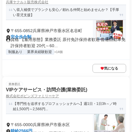
兵庫ヤクルト販売株式会社
＼収入補償でブランクも安心／頼れる仲間と始めませんか？【手厚
い育児支援】
〒655-0852兵庫県神戸市垂水区名谷町
完全歩合制
資格 【雇用形態】業務委託 原付免許保持者歓迎 普通自動車免
許保持者歓迎 20代～60...
制服あり
業界未経験歓迎
+14個
気になる
業務委託
VIPケアサービス・訪問介護(業務委託)
株式会社ポピンズファミリーケア
【専門性を追求するプロフェッショナルへ】週1日・1日3h～／時
給1,500円～2,566円...
〒655-0000兵庫県神戸市垂水区
時給2566円