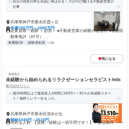
自分の得意分野を自由に伸ばせる！ のびのび働ける不動産営業の
仕事
兵庫県神戸市垂水区霞ヶ丘
年俸700万円～2000万円
必要資格・経験 ＜必須＞ ●不動産営業の経験のある方 ●普通自
動車免許（AT可） ...
車通勤OK
経験者歓迎
+3個
気になる
業務委託
未経験から始められるリラクゼーションセラピスト/mls
株式会社りらく
週30時間以上で最低収入1時間2,340円〜！85％が未経験スター
ト！無料トレで一生モノの...
兵庫県神戸市垂水区清水が丘
時給2340円～3510円
求める人材: 【資格・経験は一切不問です！】 ✅必須条件 ━━
━━━...