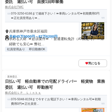
委託 週払い可 面接1回即稼働
株式会社TWC
070-3250-6166まで連絡下さい！⏩車両レンタル可⏩初期費用0円
⏩正社員登用あり⏩...
兵庫県神戸市垂水区福田
月給45万9000円～82万6200円
求める人材: ⏩必須要件⏩ ・普通運転免許（AT限定可） ⏩未
経験でも安心⏩ 弊社...
社員登用あり
即日勤務OK
気になる
業務委託
日払い可 軽自動車での宅配ドライバー 軽貨物 業務
委託 週払い可 即勤務可
株式会社ＬＰ Ｌｉｎｋｓ
070-5048-8159まで今すぐお電話下さい！⏩車両レンタル可⏩初期
費用0円⏩正社員登...