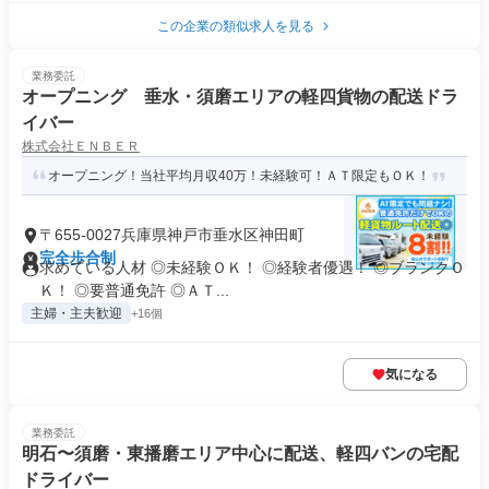
この企業の類似求人を見る
業務委託
オープニング 垂水・須磨エリアの軽四貨物の配送ドラ
イバー
株式会社ＥＮＢＥＲ
オープニング！当社平均月収40万！未経験可！ＡＴ限定もＯＫ！
〒655-0027兵庫県神戸市垂水区神田町
完全歩合制
求めている人材 ◎未経験ＯＫ！ ◎経験者優遇！ ◎ブランクＯ
Ｋ！ ◎要普通免許 ◎ＡＴ...
主婦・主夫歓迎
+16個
気になる
業務委託
明石〜須磨・東播磨エリア中心に配送、軽四バンの宅配
ドライバー