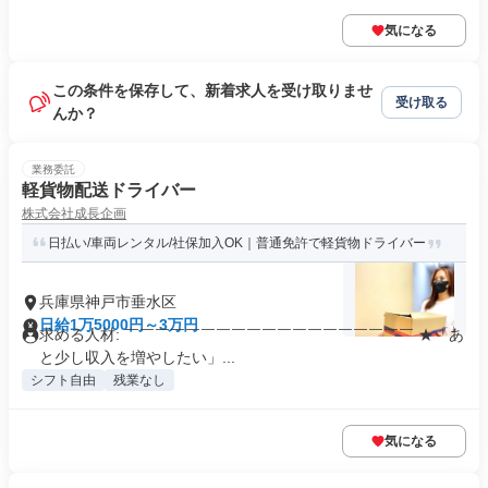
気になる
この条件を保存して、新着求人を受け取りませ
受け取る
んか？
業務委託
軽貨物配送ドライバー
株式会社成長企画
日払い/車両レンタル/社保加入OK｜普通免許で軽貨物ドライバー
兵庫県神戸市垂水区
日給1万5000円～3万円
求める人材: ￣￣￣￣￣￣￣￣￣￣￣￣￣￣￣￣￣￣￣ ★「あ
と少し収入を増やしたい」...
シフト自由
残業なし
気になる