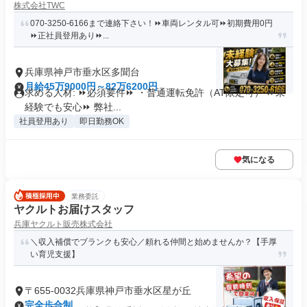
株式会社TWC
070-3250-6166まで連絡下さい！⏩車両レンタル可⏩初期費用0円
⏩正社員登用あり⏩...
兵庫県神戸市垂水区多聞台
月給45万9000円～82万6200円
求める人材: ⏩必須要件⏩ ・普通運転免許（AT限定可） ⏩未
経験でも安心⏩ 弊社...
社員登用あり
即日勤務OK
気になる
業務委託
ヤクルトお届けスタッフ
兵庫ヤクルト販売株式会社
＼収入補償でブランクも安心／頼れる仲間と始めませんか？【手厚
い育児支援】
〒655-0032兵庫県神戸市垂水区星が丘
完全歩合制