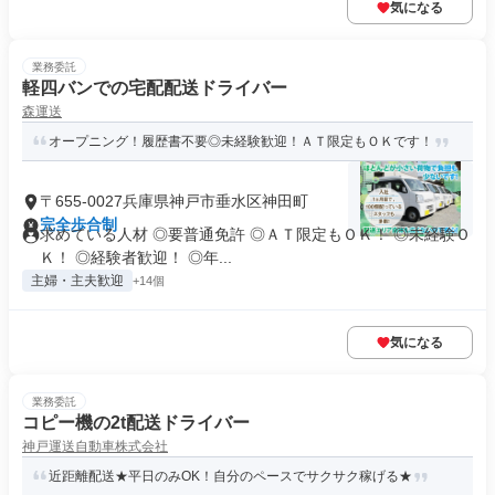
気になる
業務委託
軽四バンでの宅配配送ドライバー
森運送
オープニング！履歴書不要◎未経験歓迎！ＡＴ限定もＯＫです！
〒655-0027兵庫県神戸市垂水区神田町
完全歩合制
求めている人材 ◎要普通免許 ◎ＡＴ限定もＯＫ！ ◎未経験Ｏ
Ｋ！ ◎経験者歓迎！ ◎年...
主婦・主夫歓迎
+14個
気になる
業務委託
コピー機の2t配送ドライバー
神戸運送自動車株式会社
近距離配送★平日のみOK！自分のペースでサクサク稼げる★