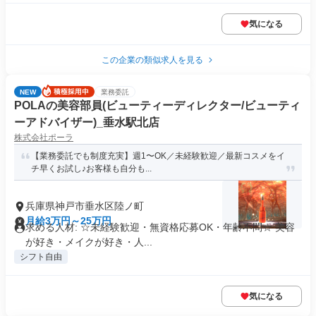
気になる
この企業の類似求人を見る
NEW
業務委託
POLAの美容部員(ビューティーディレクター/ビューティ
ーアドバイザー)_垂水駅北店
株式会社ポーラ
【業務委託でも制度充実】週1〜OK／未経験歓迎／最新コスメをイ
チ早くお試し♪お客様も自分も...
兵庫県神戸市垂水区陸ノ町
月給3万円～25万円
求める人材: ☆未経験歓迎・無資格応募OK・年齢不問☆ 美容
が好き・メイクが好き・人...
シフト自由
気になる