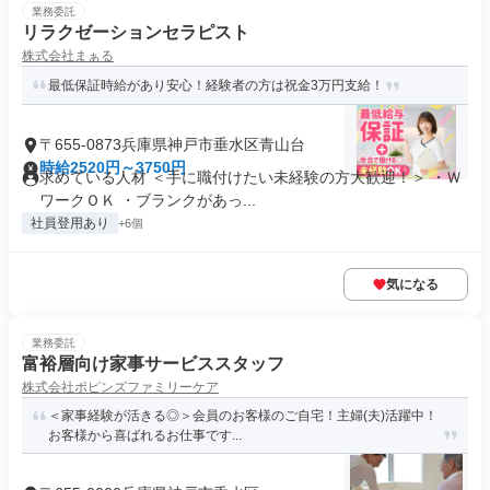
業務委託
リラクゼーションセラピスト
株式会社まぁる
最低保証時給があり安心！経験者の方は祝金3万円支給！
〒655-0873兵庫県神戸市垂水区青山台
時給2520円～3750円
求めている人材 ＜手に職付けたい未経験の方大歓迎！＞ ・Ｗ
ワークＯＫ ・ブランクがあっ...
社員登用あり
+6個
気になる
業務委託
富裕層向け家事サービススタッフ
株式会社ポピンズファミリーケア
＜家事経験が活きる◎＞会員のお客様のご自宅！主婦(夫)活躍中！
お客様から喜ばれるお仕事です...