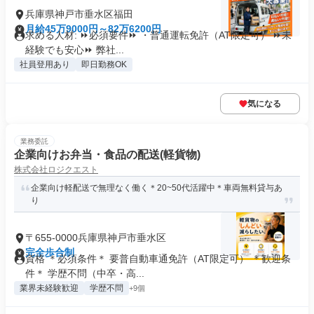
兵庫県神戸市垂水区福田
月給45万9000円～82万6200円
求める人材: ⏩必須要件⏩ ・普通運転免許（AT限定可） ⏩未
経験でも安心⏩ 弊社...
社員登用あり
即日勤務OK
気になる
業務委託
企業向けお弁当・食品の配送(軽貨物)
株式会社ロジクエスト
企業向け軽配送で無理なく働く＊20~50代活躍中＊車両無料貸与あ
り
〒655-0000兵庫県神戸市垂水区
完全歩合制
資格 ＊必須条件＊ 要普自動車通免許（AT限定可） ＊歓迎条
件＊ 学歴不問（中卒・高...
業界未経験歓迎
学歴不問
+9個