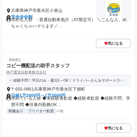
兵庫県神戸市垂水区小束山
完全歩合制
求める人材: ・普通自動車免許（AT限定可） ＼こんな人、め
ちゃくちゃハマります／...
気になる
業務委託
コピー機配送の助手スタッフ
神戸運送自動車株式会社
経験不問！平日のみ・週3日～OK！ドライバ―さんをサポート◎
〒655-0861兵庫県神戸市垂水区下畑町
日給1万2000円～1万3500円
求めている人材 ◆未経験者歓迎 ◆経験者歓迎 ◆経験不問、学
歴不問 ◆扶養内勤務OK ...
制服あり
フリーター歓迎
+7個
気になる