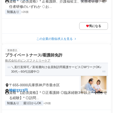
資格 *《必須資格》* 正看護師、介護福祉士、実務者研修、初
任者研修のいずれか ◇お...
制服あり
+26個
気になる
この企業の類似求人を見る
業務委託
プライベートナース/看護師免許
株式会社ポピンズファミリーケア
＼直行直帰可／富裕層向け会員制訪問看護サービス◎WワークOK♪
30代～60代活躍中◎
〒655-0000兵庫県神戸市垂水区
時給3313円
資格 *【必須資格】* ◎正看護師 ◎臨床経験3年以上 *【活かせ
る経験】* ◎訪問...
制服あり
週1日からOK
+26個