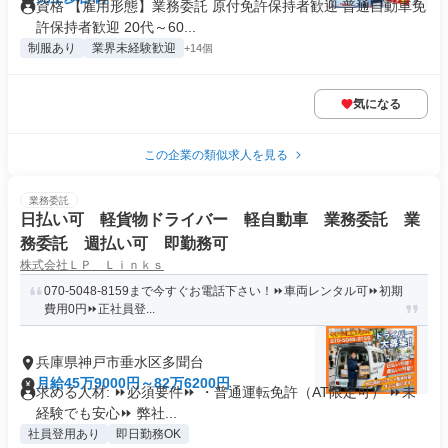
資格 【雇用形態】業務委託 原付免許保持者歓迎 普通自動車免
許保持者歓迎 20代～60...
制服あり
業界未経験歓迎
+14個
気になる
この企業の類似求人を見る
業務委託
日払い可 軽貨物ドライバー 軽自動車 業務委託 業
務委託 週払い可 即勤務可
株式会社ＬＰ Ｌｉｎｋｓ
070-5048-8159まで今すぐお電話下さい！⏩車両レンタル可⏩初期
費用0円⏩正社員登...
兵庫県神戸市垂水区多聞台
月給45万9000円～82万6200円
求める人材: ⏩必須要件⏩ ・普通運転免許（AT限定可） ⏩未
経験でも安心⏩ 弊社...
社員登用あり
即日勤務OK