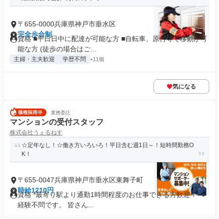
〒655-0000兵庫県神戸市垂水区
完全歩合制
資格 ■平日日中に配達が可能な方 ■自転車、原付等で移動が可
能な方 (徒歩の場合はご...
主婦・主夫歓迎
学歴不問
+11個
気になる
業務委託
マンションの受付スタッフ
株式会社うぇるねす
☆定年なし！☆働き方いろいろ！平日含む週1日～！短時間勤務O
K！
〒655-0047兵庫県神戸市垂水区東舞子町
時給1210円
資格 *最寄り駅より通勤1時間程度のお仕事できる方歓迎！* ●
経験不問です。 皆さん...