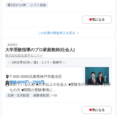
週1日からOK
シフト自由
気になる
この企業の類似求人を見る
業務委託
大学受験指導のプロ家庭教師(社会人)
株式会社総合進学セミナー
1科目専任OK／週1・1コマ～勤務可
〒655-0000兵庫県神戸市垂水区
時給4000円～7500円
求めている人材 ■大卒以上※社会人 ■受験生の指導経験をお持
ちの方 ■関西の受験事情に...
主婦・主夫歓迎
経験者歓迎
+3個
気になる