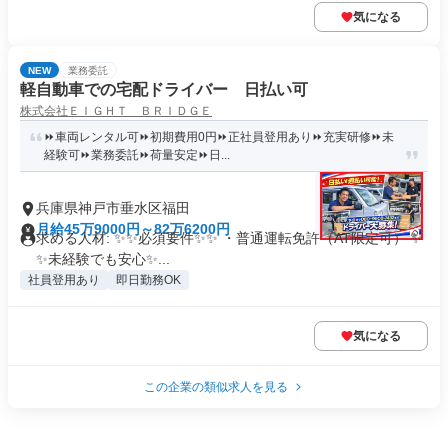
気になる
NEW
業務委託
軽自動車での宅配ドライバー 日払い可
株式会社ＥＩＧＨＴ ＢＲＩＤＧＥ
⏩車両レンタル可⏩初期費用0円⏩正社員登用あり⏩充実研修⏩未
経験可⏩業務委託⏩荷量安定⏩日...
兵庫県神戸市垂水区福田
月給45万9000円～82万6200円
求める人材: ✨✨必須要件✨✨ ・普通運転免許（AT限定可） ✨
✨未経験でも安心✨...
社員登用あり
即日勤務OK
気になる
この企業の類似求人を見る