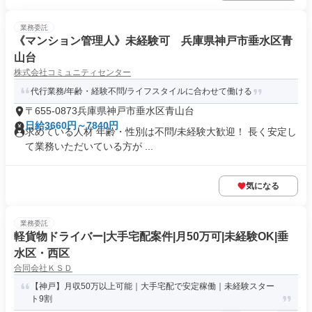
業務委託
《マンション管理人》未経験可 兵庫県神戸市垂水区青
山台
株式会社コミュニティセンター
代行業務/年齢・経験不問/ライフスタイルに合わせて働ける
〒655-0873兵庫県神戸市垂水区青山台
日給3660円～7840円
求めている人材 年齢・性別は不問/未経験大歓迎！ 長く安定し
て業務いただいている方が ...
気になる
業務委託
軽貨物ドライバー|大手宅配案件|月50万可|未経験OK|垂
水区・西区
合同会社ＫＳＤ
【神戸】月収50万以上可能｜大手宅配で安定稼働｜未経験スター
ト9割