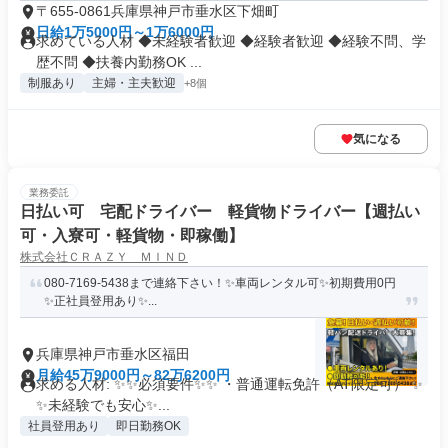
〒655-0861兵庫県神戸市垂水区下畑町
日給1万5000円～1万6000円
求めている人材 ◆未経験者歓迎 ◆経験者歓迎 ◆経験不問、学
歴不問 ◆扶養内勤務OK ...
制服あり
主婦・主夫歓迎
+8個
気になる
業務委託
日払い可 宅配ドライバー 軽貨物ドライバー【週払い
可・入寮可・軽貨物・即稼働】
株式会社ＣＲＡＺＹ ＭＩＮＤ
080-7169-5438まで連絡下さい！✨車両レンタル可✨初期費用0円
✨正社員登用あり✨...
兵庫県神戸市垂水区福田
月給45万9000円～82万6200円
求める人材: ✨✨必須要件✨✨ ・普通運転免許（AT限定可） ✨
✨未経験でも安心✨...
社員登用あり
即日勤務OK