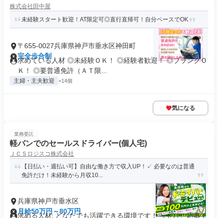
株式会社田中屋
未経験スタート歓迎！AT限定可◎直行直帰可！自分ペースでOK
〒655-0027兵庫県神戸市垂水区神田町
完全歩合制
求めている人材 ◎未経験ＯＫ！ ◎経験者歓迎！ ◎ブランクＯ
Ｋ！ ◎要普通免許（ＡＴ限...
主婦・主夫歓迎
+14個
気になる
業務委託
軽バンでのセールスドライバー(個人宅)
ＪＣＳロジスコ株式会社
【日払い・週払い可】自由な働き方で収入UP！✓ 必要なのは普通
免許だけ！未経験から月収10...
兵庫県神戸市垂水区
月給50万円～80万円
求める人材: どなたでも活躍できる環境です！ ＼ぜひご応募く