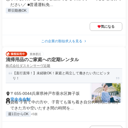
ださい／ ■普通運転免...
即日勤務OK
気になる
この企業の類似求人を見る
業務委託
清掃用品のご家庭への定期レンタル
株式会社ダスキンサーヴ近畿
【直行直帰！】未経験OK！家庭と両立して働きたい方にピッタ
リ！
〒655-0044兵庫県神戸市垂水区舞子坂
完全歩合制
資格 子育て中の方や、子育ても落ち着き自分の時間に余裕が
できた方や空いたすき間の時間を...
週1日からOK
+5個