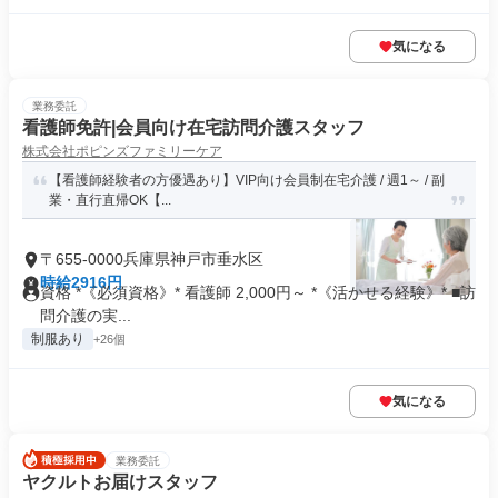
気になる
業務委託
看護師免許|会員向け在宅訪問介護スタッフ
株式会社ポピンズファミリーケア
【看護師経験者の方優遇あり】VIP向け会員制在宅介護 / 週1～ / 副
業・直行直帰OK【...
〒655-0000兵庫県神戸市垂水区
時給2916円
資格 *《必須資格》* 看護師 2,000円～ *《活かせる経験》* ■訪
問介護の実...
制服あり
+26個
気になる
業務委託
ヤクルトお届けスタッフ