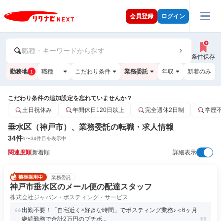
会員登録
ログイン
職種・キーワードから探す
条件保存
勤務地
職種
こだわり条件
業務委託
年収
新着のみ
1
こだわり条件の追加設定を忘れていませんか？
土日祝休み
年間休日120日以上
完全週休2日制
学歴
垂水区（神戸市）、業務委託の転職・求人情報
34
件
1
〜
34
件目を表示中
関連度順
新着順
詳細表示
業務委託
神戸市垂水区のメール便の配達スタッフ
株式会社ジャパン・ポスティング・サービス
出勤不要！「自宅近く×好きな時間」でポスティング業務♪＜6ヶ月
継続勤務で合計2万円のプチボ...