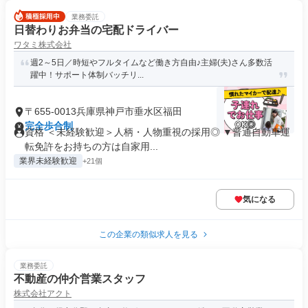
業務委託
日替わりお弁当の宅配ドライバー
ワタミ株式会社
週2～5日／時短やフルタイムなど働き方自由♪主婦(夫)さん多数活
躍中！サポート体制バッチリ...
〒655-0013兵庫県神戸市垂水区福田
完全歩合制
資格 ＜未経験歓迎＞人柄・人物重視の採用◎ ▼普通自動車運
転免許をお持ちの方は自家用...
業界未経験歓迎
+21個
気になる
この企業の類似求人を見る
業務委託
不動産の仲介営業スタッフ
株式会社アクト