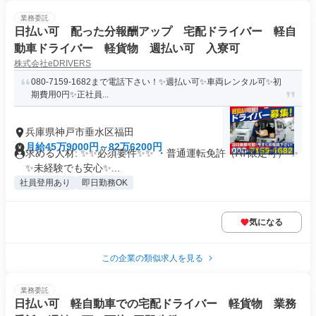
業務委託
日払い可 配った分報酬アップ 宅配ドライバー 軽自
動車ドライバー 軽貨物 週払い可 入寮可
株式会社eDRIVERS
080-7159-1682まで電話下さい！✨週払い可✨車両レンタル可✨初
期費用0円✨正社員...
兵庫県神戸市垂水区福田
月給45万9000円～82万6200円
求める人材: ✨✨必須要件✨✨ ・普通運転免許（AT限定可） ✨
✨未経験でも安心✨...
社員登用あり
即日勤務OK
気になる
この企業の類似求人を見る
業務委託
日払い可 軽自動車での宅配ドライバー 軽貨物 業務