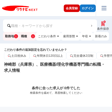
会員登録
ログイン
職種・キーワードから探す
条件保存
勤務地
職種
こだわり条件
雇用形態
年収
新着のみ
1
1
こだわり条件の追加設定を忘れていませんか？
土日祝休み
年間休日120日以上
完全週休2日制
学歴
神崎郡（兵庫県）、医療機器/理化学機器専門職の転職・
求人情報
条件に合った求人が 0件でした
検索条件を緩めて、再度検索してください