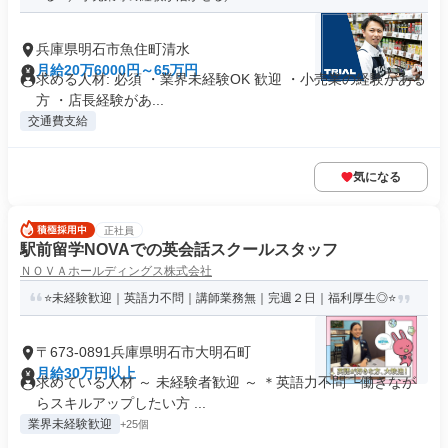
兵庫県明石市魚住町清水
月給20万6000円～65万円
求める人材: 必須 ・業界未経験OK 歓迎 ・小売業の経験がある
方 ・店長経験があ...
交通費支給
気になる
正社員
駅前留学NOVAでの英会話スクールスタッフ
ＮＯＶＡホールディングス株式会社
⭐未経験歓迎｜英語力不問｜講師業務無｜完週２日｜福利厚生◎⭐
〒673-0891兵庫県明石市大明石町
月給30万円以上
求めている人材 ～ 未経験者歓迎 ～ ＊英語力不問 └働きなが
らスキルアップしたい方 ...
業界未経験歓迎
+25個