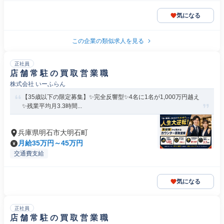
気になる
この企業の類似求人を見る
正社員
店 舗 常 駐 の 買 取 営 業 職
株式会社 いーふらん
【35歳以下の限定募集】✨完全反響型✨4名に1名が1,000万円越え
✨残業平均月3.3時間...
兵庫県明石市大明石町
月給35万円～45万円
交通費支給
気になる
正社員
店 舗 常 駐 の 買 取 営 業 職