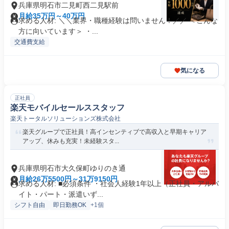
兵庫県明石市二見町西二見駅前
月給35万円～40万円
求める人材: ＼＼業界・職種経験は問いません！／／ ＜こんな
方に向いています＞ ・...
交通費支給
気になる
正社員
楽天モバイルセールススタッフ
楽天トータルソリューションズ株式会社
楽天グループで正社員！高インセンティブで高収入と早期キャリア
アップ、休みも充実！未経験スタ...
兵庫県明石市大久保町ゆりのき通
月給26万5500円～31万9150円
求める人材: ■必須条件 ・社会人経験1年以上（正社員・アルバ
イト・パート・派遣いず...
シフト自由
即日勤務OK
+1個