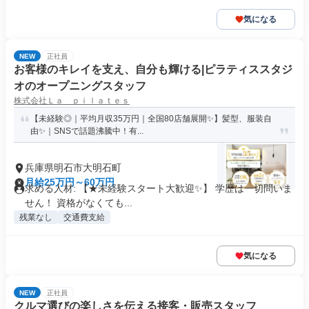
気になる
NEW
正社員
お客様のキレイを支え、自分も輝ける|ピラティススタジ
オのオープニングスタッフ
株式会社Ｌａ ｐｉｌａｔｅｓ
【未経験◎｜平均月収35万円｜全国80店舗展開✨】髪型、服装自
由✨｜SNSで話題沸騰中！有...
兵庫県明石市大明石町
月給25万円～60万円
求める人材: 【★未経験スタート大歓迎✨】 学歴は一切問いま
せん！ 資格がなくても...
残業なし
交通費支給
気になる
NEW
正社員
クルマ選びの楽しさを伝える接客・販売スタッフ