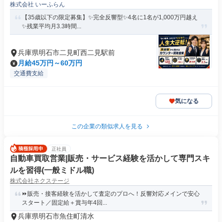
株式会社 いーふらん
【35歳以下の限定募集】✨完全反響型✨4名に1名が1,000万円越え
✨残業平均月3.3時間...
兵庫県明石市二見町西二見駅前
月給45万円～60万円
交通費支給
気になる
この企業の類似求人を見る
正社員
自動車買取営業|販売・サービス経験を活かして専門スキ
ルを習得(一般ミドル職)
株式会社ネクステージ
⏩️販売・接客経験を活かして査定のプロへ！反響対応メインで安心
スタート／固定給＋賞与年4回...
兵庫県明石市魚住町清水