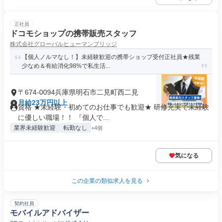
正社員
ドコモショップの携帯販売スタッフ
株式会社グローバルヒューマンブリッジ
【個人ノルマなし！】未経験歓迎の携帯ショップ受付正社員★残業
少なめ＆有給消化98%で私生活...
〒674-0094兵庫県明石市二見町西二見
月給23万円以上
資格 ★未経験・初めてのお仕事でも歓迎★ 研修充実で未経験
に優しい職場！！ 『個人で...
業界未経験歓迎
転勤なし
+4個
気になる
この企業の類似求人を見る
契約社員
モバイルアドバイザー