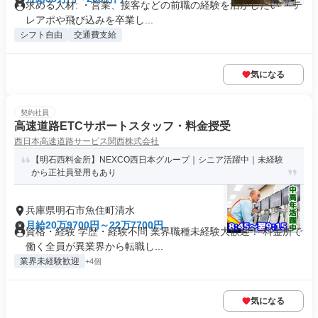
求める人材: ・営業、接客などの前職の経験を活かしたい ・テ
レアポや飛び込みを卒業し...
シフト自由
交通費支給
気になる
契約社員
高速道路ETCサポートスタッフ・料金授受
西日本高速道路サービス関西株式会社
【明石西料金所】NEXCO西日本グループ｜シニア活躍中｜未経験
から正社員登用もあり
兵庫県明石市魚住町清水
月給20万9700円～22万7700円
資格・経験 学歴・経験不問 業界職種未経験大歓迎！ 料金所で
働く全員が異業界から転職し...
業界未経験歓迎
+4個
気になる