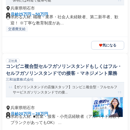
休明けは時短で復帰可能
兵庫県明石市
月給25万円～50万円
求める人材: 職種・業界・社会人未経験者、第二新卒者、歓
迎！ ※丁寧な教育制度があ...
交通費支給
気になる
正社員
コンビニ複合型セルフガソリンスタンドもしくはフル・
セルフガソリンスタンドでの接客・マネジメント業務
三和油業株式会社
【ガソリンスタンドの店舗スタッフ】コンビニ複合型・フルセルフ
サービスガソリンスタンドでの接...
兵庫県明石市
月給20万円～28万円
求める人材: ■営業・接客・小売店経験者（アルバイト経験や
ブランクがあってもOK） ...