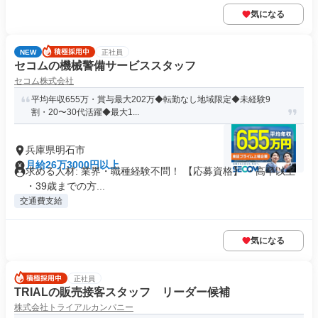
気になる
NEW
正社員
セコムの機械警備サービススタッフ
セコム株式会社
平均年収655万・賞与最大202万◆転勤なし地域限定◆未経験9
割・20〜30代活躍◆最大1...
兵庫県明石市
月給26万3000円以上
求める人材: 業界・職種経験不問！ 【応募資格】 ・高卒以上
・39歳までの方...
交通費支給
気になる
正社員
TRIALの販売接客スタッフ リーダー候補
株式会社トライアルカンパニー