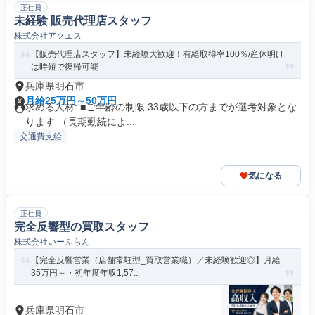
正社員
未経験 販売代理店スタッフ
株式会社アクエス
【販売代理店スタッフ】未経験大歓迎！有給取得率100％/産休明け
は時短で復帰可能
兵庫県明石市
月給25万円～50万円
求める人材: ■ご年齢の制限 33歳以下の方までが選考対象とな
ります （長期勤続によ...
交通費支給
気になる
正社員
完全反響型の買取スタッフ
株式会社いーふらん
【完全反響営業（店舗常駐型_買取営業職）／未経験歓迎◎】月給
35万円～・初年度年収1,57...
兵庫県明石市