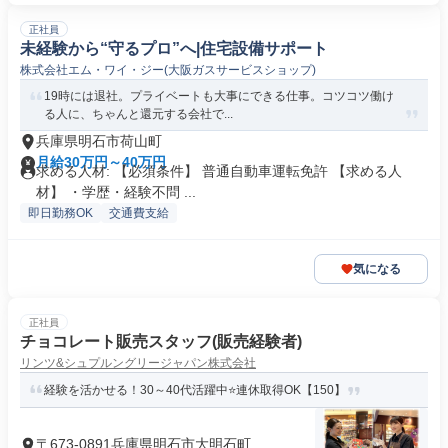
正社員
未経験から“守るプロ”へ|住宅設備サポート
株式会社エム・ワイ・ジー(大阪ガスサービスショップ)
19時には退社。プライベートも大事にできる仕事。コツコツ働け
る人に、ちゃんと還元する会社で...
兵庫県明石市荷山町
月給30万円～40万円
求める人材: 【必須条件】 普通自動車運転免許 【求める人
材】 ・学歴・経験不問 ...
即日勤務OK
交通費支給
気になる
正社員
チョコレート販売スタッフ(販売経験者)
リンツ&シュプルングリージャパン株式会社
経験を活かせる！30～40代活躍中⭐連休取得OK【150】
〒673-0891兵庫県明石市大明石町