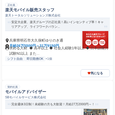
正社員
楽天モバイル販売スタッフ
楽天トータルソリューションズ株式会社
安定大企業、楽天グループの正社員！高いインセンティブ率！キャ
リアアップ、ライフワークバラン...
兵庫県明石市大久保町ゆりのき通
月給26万5500円～31万9150円
求める人材: ◆ 高卒以上 ◆ 社会人経験1年以上 ◆ 日本語能力
試験N1以上 また...
シフト自由
即日勤務OK
+1個
気になる
契約社員
モバイルアドバイザー
SBモバイルサービス株式会社
完全週休3日制！未経験の方も大歓迎！月給27万2000円～！