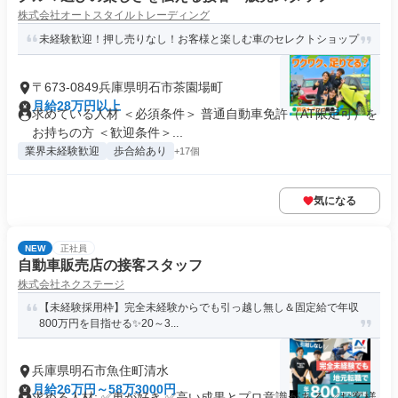
株式会社オートスタイルトレーディング
未経験歓迎！押し売りなし！お客様と楽しむ車のセレクトショップ
〒673-0849兵庫県明石市茶園場町
月給28万円以上
求めている人材 ＜必須条件＞ 普通自動車免許（AT限定可）を
お持ちの方 ＜歓迎条件＞...
業界未経験歓迎
歩合給あり
+17個
気になる
NEW
正社員
自動車販売店の接客スタッフ
株式会社ネクステージ
【未経験採用枠】完全未経験からでも引っ越し無し＆固定給で年収
800万円を目指せる✨20～3...
兵庫県明石市魚住町清水
月給26万円～58万3000円
求める人材: ✅車が好き ✅高い成果とプロ意識がある ✅お客様