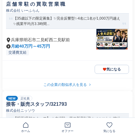
店 舗 常 駐 の 買 取 営 業 職
株式会社 いーふらん
【35歳以下の限定募集】✨完全反響型✨4名に1名が1,000万円越え
✨残業平均月3.3時間...
兵庫県明石市二見町西二見駅前
月給40万円～45万円
交通費支給
気になる
この企業の類似求人を見る
NEW
正社員
接客・販売スタッフ/321793
株式会社ニッソウ
【明石/店舗スタッフ】 ★未経験・第二新卒歓迎★ノルマなし/有休
取得ほぼ100%
ホーム
オファー
気になる
兵庫県明石市