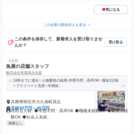
気になる
この企業の類似求人を見る
この条件を保存して、新着求人を受け取りませ
受け取る
んか？
正社員
魚屋の店舗スタッフ
株式会社本場清水水産
18時までに退社✨人物重視の採用♪学歴不問・高卒OK✨週休2日制
✨プライベート充実✨年間休...
兵庫県明石市大久保町高丘
月給30万円～45万円
求める人材: ◆学歴不問・高卒OK ◆職種未経験OK ◆業種未経
験OK ◆社会人未経...
残業なし