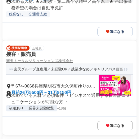
求める人材: ★未経験・第二新卒活躍中／高卒以上★ ※出張業
務希望の場合は自動車免許...
残業なし
交通費支給
気になる
正社員
接客・販売員
楽天トータルソリューションズ株式会社
楽天グループ直雇用／未経験OK／残業少なめ／キャリアパス豊富
〒674-0068兵庫県明石市大久保町ゆりのき
通
月給26万5500円～31万9150円
求めている人材 ✅必須条件 ・ビジネスで通用する日本語コミ
ュニケーションが可能な方 ・...
制服あり
業界未経験歓迎
+18個
気になる