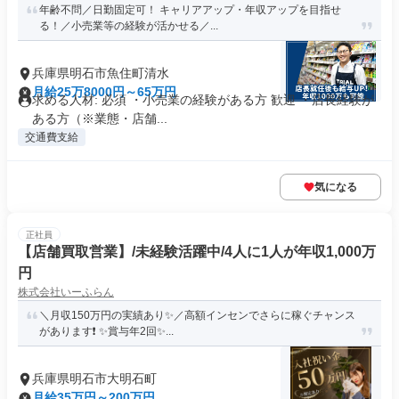
年齢不問／日勤固定可！ キャリアアップ・年収アップを目指せ
る！／小売業等の経験が活かせる／...
兵庫県明石市魚住町清水
月給25万8000円～65万円
求める人材: 必須 ・小売業の経験がある方 歓迎 ・店長経験が
ある方（※業態・店舗...
交通費支給
気になる
正社員
【店舗買取営業】/未経験活躍中/4人に1人が年収1,000万
円
株式会社いーふらん
＼月収150万円の実績あり✨／高額インセンでさらに稼ぐチャンス
があります❗ ✨賞与年2回✨...
兵庫県明石市大明石町
月給35万円～200万円