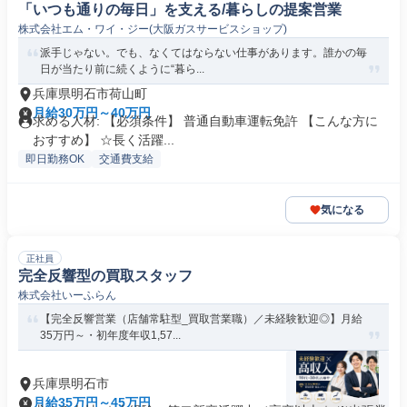
「いつも通りの毎日」を支える/暮らしの提案営業
株式会社エム・ワイ・ジー(大阪ガスサービスショップ)
派手じゃない。でも、なくてはならない仕事があります。誰かの毎
日が当たり前に続くように“暮ら...
兵庫県明石市荷山町
月給30万円～40万円
求める人材: 【必須条件】 普通自動車運転免許 【こんな方に
おすすめ】 ☆長く活躍...
即日勤務OK
交通費支給
気になる
正社員
完全反響型の買取スタッフ
株式会社いーふらん
【完全反響営業（店舗常駐型_買取営業職）／未経験歓迎◎】月給
35万円～・初年度年収1,57...
兵庫県明石市
月給35万円～45万円