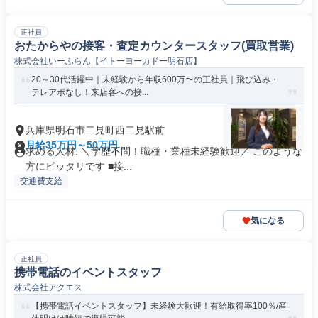
正社員
おたからやの接客・査定カウンタースタッフ(買取営業)
株式会社いーふらん【イトーヨーカドー明石店】
20～30代活躍中｜未経験から年収600万〜の正社員｜飛び込み・
テレアポなし！来店客への接...
兵庫県明石市二見町西二見駅前
月給35万円～50万円
求める人材: ＼学歴不問！職種・業種未経験歓迎／ このような
方にピッタリです ■接...
交通費支給
気になる
正社員
携帯電話のイベントスタッフ
株式会社アクエス
【携帯電話イベントスタッフ】未経験大歓迎！有給取得率100％/産