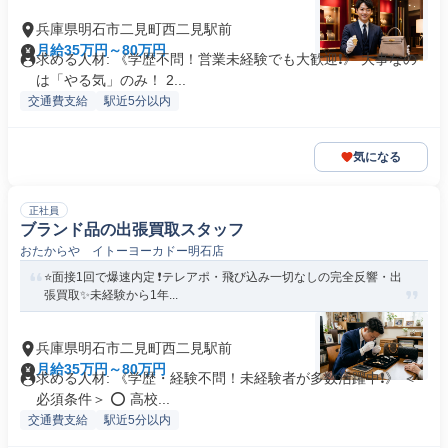
兵庫県明石市二見町西二見駅前
月給35万円～80万円
求める人材: 《学歴不問！営業未経験でも大歓迎❗️》 大事なの
は「やる気」のみ！ 2...
交通費支給
駅近5分以内
気になる
正社員
ブランド品の出張買取スタッフ
おたからや イトーヨーカドー明石店
⭐️面接1回で爆速内定 ❗️テレアポ・飛び込み一切なしの完全反響・出
張買取✨未経験から1年...
兵庫県明石市二見町西二見駅前
月給35万円～80万円
求める人材: 《学歴・経験不問！未経験者が多数活躍中❗️》 ＜
必須条件＞ ⭕ 高校...
交通費支給
駅近5分以内