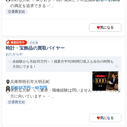
の満足を追求できる ✅...
交通費支給
気になる
正社員
時計・宝飾品の買取バイヤー
おたからや
未経験から月給35万円～！残業月平均3時間◎収入も自分の時間も
大切にできる！
兵庫県明石市大明石町
月給35万円～40万円
求める人材: ＼＼業界・職種経験は問いません！／／ ＜こんな
方に向いています＞ ・...
交通費支給
気になる