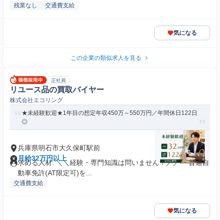
残業なし
交通費支給
気になる
この企業の類似求人を見る
正社員
リユース品の買取バイヤー
株式会社エコリング
★未経験歓迎★1年目の想定年収450万～550万円／年間休日122日
◎
兵庫県明石市大久保町駅前
月給32万円以上
求める人材: ＼＼経験・専門知識は問いません！／／ ・普通自
動車免許(AT限定可)を...
交通費支給
気になる