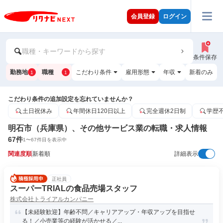
会員登録
ログイン
職種・キーワードから探す
条件保存
勤務地
職種
こだわり条件
雇用形態
年収
新着のみ
1
1
こだわり条件の追加設定を忘れていませんか？
土日祝休み
年間休日120日以上
完全週休2日制
学歴
明石市（兵庫県）、その他サービス業の転職・求人情報
67
件
1
〜
67
件目を表示中
関連度順
新着順
詳細表示
正社員
スーパーTRIALの食品売場スタッフ
株式会社トライアルカンパニー
【未経験歓迎】年齢不問／キャリアアップ・年収アップを目指せ
る！／小売業等の経験が活かせる／...