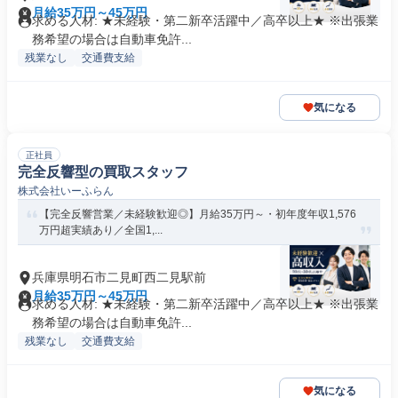
月給35万円～45万円
求める人材: ★未経験・第二新卒活躍中／高卒以上★ ※出張業
務希望の場合は自動車免許...
残業なし
交通費支給
気になる
正社員
完全反響型の買取スタッフ
株式会社いーふらん
【完全反響営業／未経験歓迎◎】月給35万円～・初年度年収1,576
万円超実績あり／全国1,...
兵庫県明石市二見町西二見駅前
月給35万円～45万円
求める人材: ★未経験・第二新卒活躍中／高卒以上★ ※出張業
務希望の場合は自動車免許...
残業なし
交通費支給
気になる