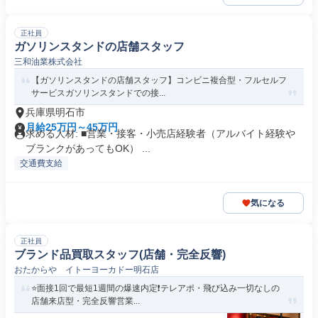
正社員
ガソリンスタンドの店舗スタッフ
三和油業株式会社
【ガソリンスタンドの店舗スタッフ】コンビニ複合型・フルセルフ
サービスガソリンスタンドでの接...
兵庫県明石市
月給25万円～45万円
求める人材: ■営業・接客・小売店経験者（アルバイト経験や
ブランクがあってもOK） ...
交通費支給
気になる
正社員
ブランド品買取スタッフ(店舗・完全反響)
おたからや イトーヨーカドー明石店
⭐️面接1回で最短1週間の爆速内定❗️テレアポ・飛び込み一切なしの
店舗来店型・完全反響営業...