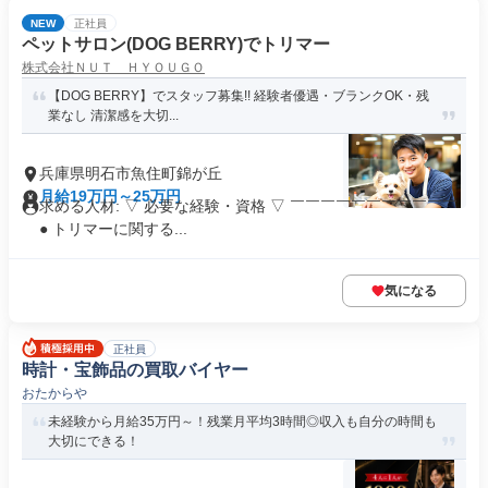
NEW
正社員
ペットサロン(DOG BERRY)でトリマー
株式会社ＮＵＴ ＨＹＯＵＧＯ
【DOG BERRY】でスタッフ募集!! 経験者優遇・ブランクOK・残
業なし 清潔感を大切...
兵庫県明石市魚住町錦が丘
月給19万円～25万円
求める人材: ▽ 必要な経験・資格 ▽ ￣￣￣￣￣￣￣￣￣￣￣
● トリマーに関する...
気になる
正社員
時計・宝飾品の買取バイヤー
おたからや
未経験から月給35万円～！残業月平均3時間◎収入も自分の時間も
大切にできる！