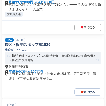
月給33万2000円～64万4000円
求める人材: クルマ業界を本気で変えたい―― そんな仲間と働
きませんか？ 「大企業...
交通費支給
気になる
NEW
正社員
接客・販売スタッフ/81026
株式会社アクエス
【販売代理店スタッフ】未経験大歓迎！有給取得率100％/産休明け
は時短で復帰可能
兵庫県明石市
年俸300万円～600万円
求める人材: 職種・業界・社会人未経験者、第二新卒者、歓
迎！ ※丁寧な教育制度があ...
気になる
正社員