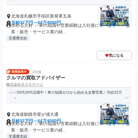
北海道札幌市手稲区新発寒五条
月給32万円～64万4000円
求める人材: ✅車の知識や営業経験は入社後に学べます！ ✅接
客・販売・サービス業の経...
交通費支給
気になる
正社員
クルマの買取アドバイザー
株式会社ネクステージ
✅20代30代活躍中！車の知識ゼロから始める反響営業／月給32万
～
北海道釧路市星が浦大通
月給32万円～64万4000円
求める人材: ✅車の知識や営業経験は入社後に学べます！ ✅接
客・販売・サービス業の経...
交通費支給