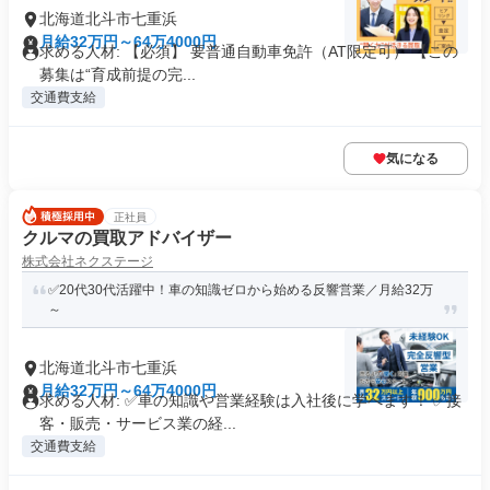
北海道北斗市七重浜
月給32万円～64万4000円
求める人材: 【必須】 要普通自動車免許（AT限定可） 【この
募集は“育成前提の完...
交通費支給
気になる
正社員
クルマの買取アドバイザー
株式会社ネクステージ
✅20代30代活躍中！車の知識ゼロから始める反響営業／月給32万
～
北海道北斗市七重浜
月給32万円～64万4000円
求める人材: ✅車の知識や営業経験は入社後に学べます！ ✅接
客・販売・サービス業の経...
交通費支給