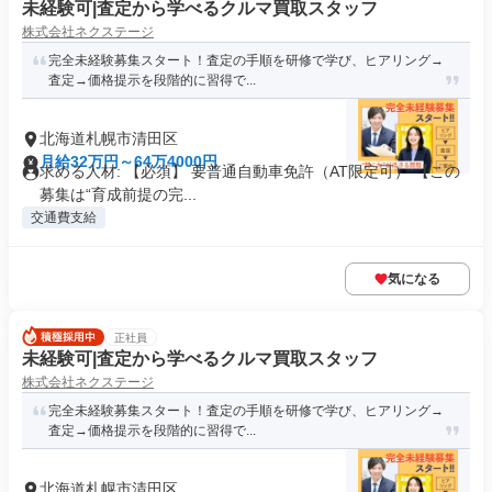
未経験可|査定から学べるクルマ買取スタッフ
株式会社ネクステージ
完全未経験募集スタート！査定の手順を研修で学び、ヒアリング→
査定→価格提示を段階的に習得で...
北海道札幌市清田区
月給32万円～64万4000円
求める人材: 【必須】 要普通自動車免許（AT限定可） 【この
募集は“育成前提の完...
交通費支給
気になる
正社員
未経験可|査定から学べるクルマ買取スタッフ
株式会社ネクステージ
完全未経験募集スタート！査定の手順を研修で学び、ヒアリング→
査定→価格提示を段階的に習得で...
北海道札幌市清田区