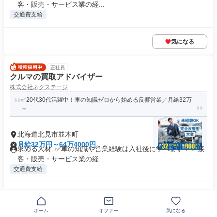
客・販売・サービス業の経...
交通費支給
気になる
正社員
クルマの買取アドバイザー
株式会社ネクステージ
✅20代30代活躍中！車の知識ゼロから始める反響営業／月給32万
～
北海道北見市並木町
月給32万円～64万4000円
求める人材: ✅車の知識や営業経験は入社後に学べます！ ✅接
客・販売・サービス業の経...
交通費支給
気になる
ホーム
オファー
気になる