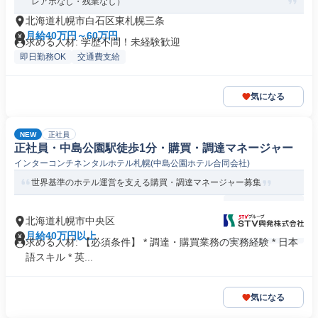
レアポなし・残業なし）
北海道札幌市白石区東札幌三条
月給40万円～60万円
求める人材: 学歴不問！未経験歓迎
即日勤務OK
交通費支給
気になる
NEW
正社員
正社員・中島公園駅徒歩1分・購買・調達マネージャー
インターコンチネンタルホテル札幌(中島公園ホテル合同会社)
世界基準のホテル運営を支える購買・調達マネージャー募集
北海道札幌市中央区
月給40万円以上
求める人材: 【必須条件】 * 調達・購買業務の実務経験 * 日本
語スキル * 英...
気になる