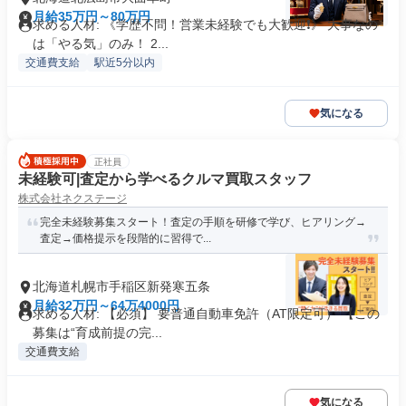
月給35万円～80万円
求める人材: 《学歴不問！営業未経験でも大歓迎❗️》 大事なの
は「やる気」のみ！ 2...
交通費支給
駅近5分以内
気になる
正社員
未経験可|査定から学べるクルマ買取スタッフ
株式会社ネクステージ
完全未経験募集スタート！査定の手順を研修で学び、ヒアリング→
査定→価格提示を段階的に習得で...
北海道札幌市手稲区新発寒五条
月給32万円～64万4000円
求める人材: 【必須】 要普通自動車免許（AT限定可） 【この
募集は“育成前提の完...
交通費支給
気になる