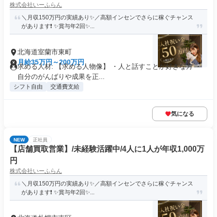
株式会社いーふらん
＼月収150万円の実績あり✨／高額インセンでさらに稼ぐチャンス
があります❗ ✨賞与年2回✨...
北海道室蘭市東町
月給35万円～200万円
求める人材: 【求める人物像】 ・人と話すことが好きな方 ・
自分のがんばりや成果を正...
シフト自由
交通費支給
気になる
NEW
正社員
【店舗買取営業】/未経験活躍中/4人に1人が年収1,000万
円
株式会社いーふらん
＼月収150万円の実績あり✨／高額インセンでさらに稼ぐチャンス
があります❗ ✨賞与年2回✨...