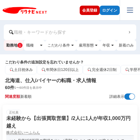
会員登録
ログイン
職種・キーワードから探す
勤務地
職種
こだわり条件
雇用形態
年収
新着のみ
1
こだわり条件の追加設定を忘れていませんか？
土日祝休み
年間休日120日以上
完全週休2日制
学歴
北海道、仕入/バイヤーの転職・求人情報
60
件
1
〜
60
件目を表示中
関連度順
新着順
詳細表示
正社員
未経験から【出張買取営業】/2人に1人が年収1,000万円
越え
株式会社いーふらん