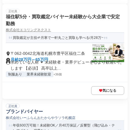
正社員
福住駅5分・買取鑑定バイヤー未経験から大企業で安定
勤務
株式会社エコリングネクスト
買取鑑定が主役🌱月寒で一軒丸ごと買取も学べる/月28万~
〒062-0042北海道札幌市豊平区福住二条
月給28万円～65万円
求めている人材 ✦ 未経験者・業界デビューを心より歓迎いた
します 【必須】 高卒以上...
制服あり
業界未経験歓迎
+36個
気になる
正社員
ブランドバイヤー
株式会社いーふらんおたからやラソラ札幌店
年収600万可能！未経験OK／月40万保証／反響型（飛び込み・テ