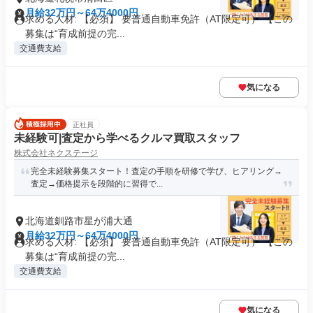
月給32万円～64万4000円
求める人材: 【必須】 要普通自動車免許（AT限定可） 【この
募集は“育成前提の完...
交通費支給
気になる
正社員
未経験可|査定から学べるクルマ買取スタッフ
株式会社ネクステージ
完全未経験募集スタート！査定の手順を研修で学び、ヒアリング→
査定→価格提示を段階的に習得で...
北海道釧路市星が浦大通
月給32万円～64万4000円
求める人材: 【必須】 要普通自動車免許（AT限定可） 【この
募集は“育成前提の完...
交通費支給
気になる