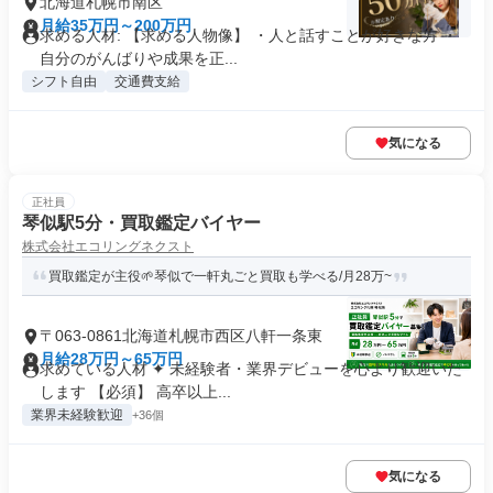
北海道札幌市南区
月給35万円～200万円
求める人材: 【求める人物像】 ・人と話すことが好きな方 ・
自分のがんばりや成果を正...
シフト自由
交通費支給
気になる
正社員
琴似駅5分・買取鑑定バイヤー
株式会社エコリングネクスト
買取鑑定が主役🌱琴似で一軒丸ごと買取も学べる/月28万~
〒063-0861北海道札幌市西区八軒一条東
月給28万円～65万円
求めている人材 ✦ 未経験者・業界デビューを心より歓迎いた
します 【必須】 高卒以上...
業界未経験歓迎
+36個
気になる