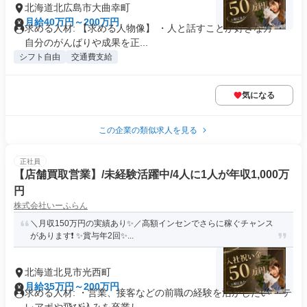
北海道北広島市大曲幸町
月給40万円～200万円
求める人材: 【求める人物像】 ・人と話すことが好きな方 ・
自分のがんばりや成果を正...
シフト自由
交通費支給
気になる
この企業の類似求人を見る
正社員
【店舗買取営業】/未経験活躍中/4人に1人が年収1,000万
円
株式会社いーふらん
＼月収150万円の実績あり✨／高額インセンでさらに稼ぐチャンス
があります❗ ✨賞与年2回✨...
北海道北見市光西町
月給35万円～200万円
求める人材: ・営業、接客などの前職の経験を活かしたい ・テ