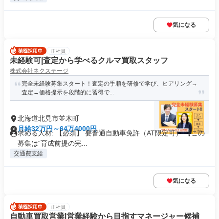
気になる
正社員
未経験可|査定から学べるクルマ買取スタッフ
株式会社ネクステージ
完全未経験募集スタート！査定の手順を研修で学び、ヒアリング→
査定→価格提示を段階的に習得で...
北海道北見市並木町
月給32万円～64万4000円
求める人材: 【必須】 要普通自動車免許（AT限定可） 【この
募集は“育成前提の完...
交通費支給
気になる
正社員
自動車買取営業|営業経験から目指すマネージャー候補