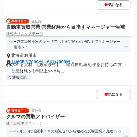
気になる
正社員
自動車買取営業|営業経験から目指すマネージャー候補
株式会社ネクステージ
⏩️営業経験を次のキャリアへ！固定給35万円以上でマネージャー
候補へ！
北海道旭川市
月給35万7000円～64万4000円
求める人材: 【必須条件】 ・普通自動車免許をお持ちの方 ・
営業経験を1年以上お持ち...
交通費支給
気になる
正社員
クルマの買取アドバイザー
株式会社ネクステージ
✅20代30代活躍中！車の知識ゼロから始める反響営業／月給32万
～