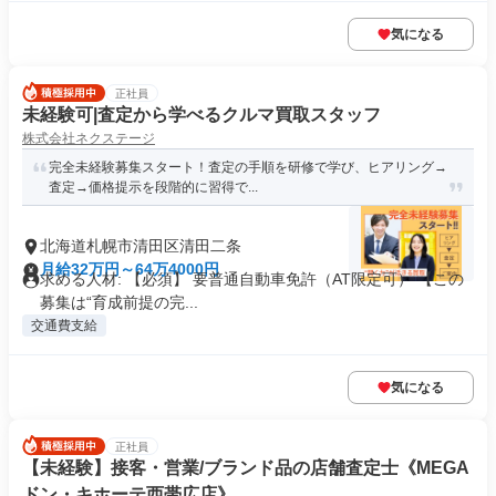
気になる
正社員
未経験可|査定から学べるクルマ買取スタッフ
株式会社ネクステージ
完全未経験募集スタート！査定の手順を研修で学び、ヒアリング→
査定→価格提示を段階的に習得で...
北海道札幌市清田区清田二条
月給32万円～64万4000円
求める人材: 【必須】 要普通自動車免許（AT限定可） 【この
募集は“育成前提の完...
交通費支給
気になる
正社員
【未経験】接客・営業/ブランド品の店舗査定士《MEGA
ドン・キホーテ西帯広店》