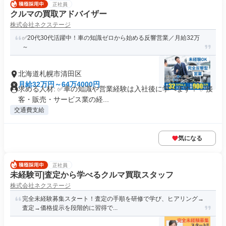
正社員
クルマの買取アドバイザー
株式会社ネクステージ
✅20代30代活躍中！車の知識ゼロから始める反響営業／月給32万
～
北海道札幌市清田区
月給32万円～64万4000円
求める人材: ✅車の知識や営業経験は入社後に学べます！ ✅接
客・販売・サービス業の経...
交通費支給
気になる
正社員
未経験可|査定から学べるクルマ買取スタッフ
株式会社ネクステージ
完全未経験募集スタート！査定の手順を研修で学び、ヒアリング→
査定→価格提示を段階的に習得で...