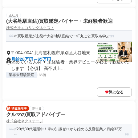
正社員
(大谷地駅直結)買取鑑定バイヤー・未経験者歓迎
株式会社エコリングネクスト
🌱買取鑑定が主役🌱大谷地駅直結で一軒丸ごと買取も学ぶ
〒004-0041北海道札幌市厚別区大谷地東
月給28万円～65万円
求めている人材 ✦ 未経験者・業界デビューを心より歓迎いた
します 【必須】 高卒以上...
業界未経験歓迎
+35個
気になる
正社員
クルマの買取アドバイザー
株式会社ネクステージ
✅20代30代活躍中！車の知識ゼロから始める反響営業／月給32万
～