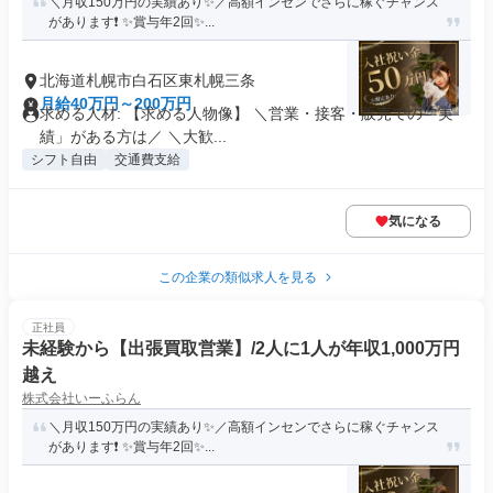
＼月収150万円の実績あり✨／高額インセンでさらに稼ぐチャンス
があります❗ ✨賞与年2回✨...
北海道札幌市白石区東札幌三条
月給40万円～200万円
求める人材: 【求める人物像】 ＼営業・接客・販売での「実
績」がある方は／ ＼大歓...
シフト自由
交通費支給
気になる
この企業の類似求人を見る
正社員
未経験から【出張買取営業】/2人に1人が年収1,000万円
越え
株式会社いーふらん
＼月収150万円の実績あり✨／高額インセンでさらに稼ぐチャンス
があります❗ ✨賞与年2回✨...