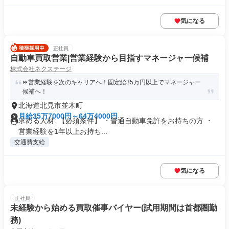
気になる
正社員
自動車買取営業|営業経験から目指すマネージャー候補
株式会社ネクステージ
⏩️営業経験を次のキャリアへ！固定給35万円以上でマネージャー
候補へ！
北海道北見市並木町
月給35万7000円～64万4000円
求める人材: 【必須条件】 ・普通自動車免許をお持ちの方 ・
営業経験を1年以上お持ち...
交通費支給
気になる
正社員
未経験から始める買取催事バイヤー(試用期間は首都圏勤
務)