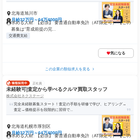
北海道旭川市
月給32万円～64万4000円
求める人材: 【必須】 要普通自動車免許（AT限定可） 【この
募集は“育成前提の完...
交通費支給
気になる
この企業の類似求人を見る
正社員
未経験可|査定から学べるクルマ買取スタッフ
株式会社ネクステージ
完全未経験募集スタート！査定の手順を研修で学び、ヒアリング→
査定→価格提示を段階的に習得で...
北海道札幌市厚別区
月給32万円～64万4000円
求める人材: 【必須】 要普通自動車免許（AT限定可） 【この