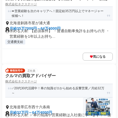
株式会社ネクステージ
⏩️営業経験を次のキャリアへ！固定給35万円以上でマネージャー
候補へ！
北海道釧路市星が浦大通
月給35万7000円～64万4000円
求める人材: 【必須条件】 ・普通自動車免許をお持ちの方 ・
営業経験を1年以上お持ち...
交通費支給
気になる
正社員
クルマの買取アドバイザー
株式会社ネクステージ
✅20代30代活躍中！車の知識ゼロから始める反響営業／月給32万
～
北海道帯広市西十六条南
月給32万円～64万4000円
求める人材: ✅車の知識や営業経験は入社後に学べます！ ✅接