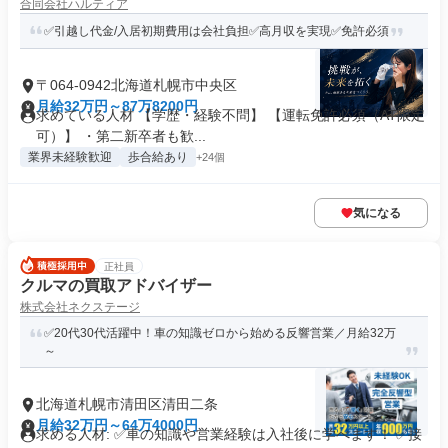
合同会社ハルティア
✅引越し代金/入居初期費用は会社負担✅高月収を実現✅免許必須
〒064-0942北海道札幌市中央区
月給32万円～87万8200円
求めている人材 【学歴・経験不問】 【運転免許必須（AT限定
可）】 ・第二新卒者も歓...
業界未経験歓迎
歩合給あり
+24個
気になる
正社員
クルマの買取アドバイザー
株式会社ネクステージ
✅20代30代活躍中！車の知識ゼロから始める反響営業／月給32万
～
北海道札幌市清田区清田二条
月給32万円～64万4000円
求める人材: ✅車の知識や営業経験は入社後に学べます！ ✅接