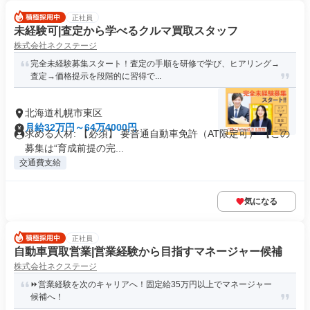
正社員
未経験可|査定から学べるクルマ買取スタッフ
株式会社ネクステージ
完全未経験募集スタート！査定の手順を研修で学び、ヒアリング→
査定→価格提示を段階的に習得で...
北海道札幌市東区
月給32万円～64万4000円
求める人材: 【必須】 要普通自動車免許（AT限定可） 【この
募集は“育成前提の完...
交通費支給
気になる
正社員
自動車買取営業|営業経験から目指すマネージャー候補
株式会社ネクステージ
⏩️営業経験を次のキャリアへ！固定給35万円以上でマネージャー
候補へ！