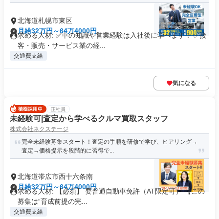
北海道札幌市東区
月給32万円～64万4000円
求める人材: ✅車の知識や営業経験は入社後に学べます！ ✅接
客・販売・サービス業の経...
交通費支給
気になる
正社員
未経験可|査定から学べるクルマ買取スタッフ
株式会社ネクステージ
完全未経験募集スタート！査定の手順を研修で学び、ヒアリング→
査定→価格提示を段階的に習得で...
北海道帯広市西十六条南
月給32万円～64万4000円
求める人材: 【必須】 要普通自動車免許（AT限定可） 【この
募集は“育成前提の完...
交通費支給