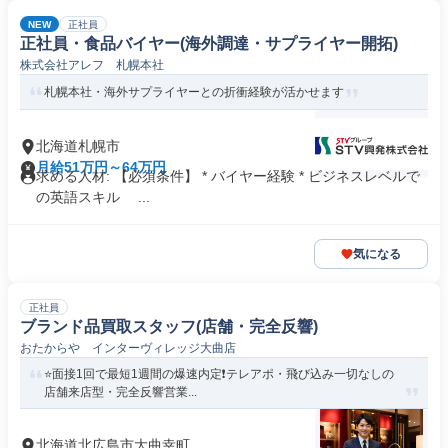
NEW
正社員
正社員・食品バイヤー(海外調達・サプライヤー開拓)
株式会社アレフ 札幌本社
札幌本社・海外サプライヤーとの折衝経験が活かせます
北海道札幌市
月給51万円～64万円
求める人材: 【必須条件】 * バイヤー経験 * ビジネスレベルで
の英語スキル ...
気になる
正社員
ブランド品買取スタッフ(店舗・完全反響)
おたからや インターヴィレッジ大曲店
⭐️面接1回で最短1週間の爆速内定❗️テレアポ・飛び込み一切なしの
店舗来店型・完全反響営業...
北海道北広島市大曲幸町