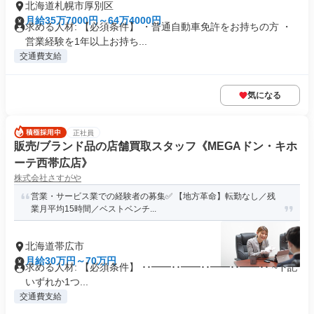
北海道札幌市厚別区
月給35万7000円～64万4000円
求める人材: 【必須条件】 ・普通自動車免許をお持ちの方 ・
営業経験を1年以上お持ち...
交通費支給
気になる
正社員
販売/ブランド品の店舗買取スタッフ《MEGAドン・キホ
ーテ西帯広店》
株式会社さすがや
営業・サービス業での経験者の募集✅ 【地方革命】転勤なし／残
業月平均15時間／ベストベンチ...
北海道帯広市
月給30万円～70万円
求める人材: 【必須条件】 ･･━━･･━━･･━━･･━━･･ ~下記
いずれか1つ...
交通費支給