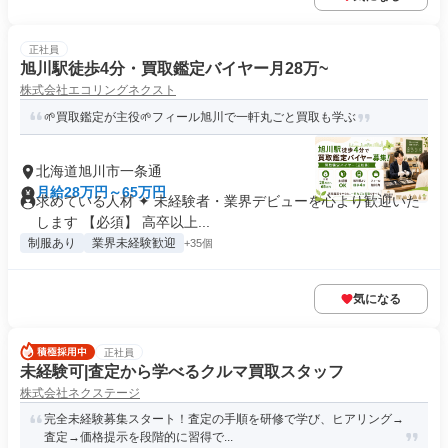
正社員
旭川駅徒歩4分・買取鑑定バイヤー月28万~
株式会社エコリングネクスト
🌱買取鑑定が主役🌱フィール旭川で一軒丸ごと買取も学ぶ
北海道旭川市一条通
月給28万円～65万円
求めている人材 ✦ 未経験者・業界デビューを心より歓迎いた
します 【必須】 高卒以上...
制服あり
業界未経験歓迎
+35個
気になる
正社員
未経験可|査定から学べるクルマ買取スタッフ
株式会社ネクステージ
完全未経験募集スタート！査定の手順を研修で学び、ヒアリング→
査定→価格提示を段階的に習得で...