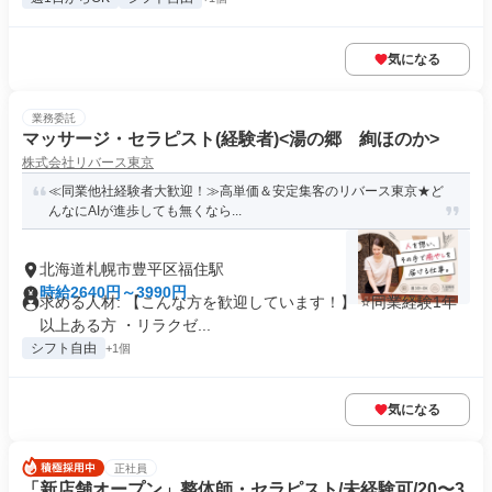
気になる
業務委託
マッサージ・セラピスト(経験者)<湯の郷 絢ほのか>
株式会社リバース東京
≪同業他社経験者大歓迎！≫高単価＆安定集客のリバース東京★ど
んなにAIが進歩しても無くなら...
北海道札幌市豊平区福住駅
時給2640円～3990円
求める人材: 【こんな方を歓迎しています！】 ⭐️同業経験1年
以上ある方 ・リラクゼ...
シフト自由
+1個
気になる
正社員
「新店舗オープン」整体師・セラピスト/未経験可/20〜3