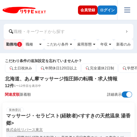
会員登録
ログイン
職種・キーワードから探す
勤務地
職種
こだわり条件
雇用形態
年収
新着のみ
1
こだわり条件の追加設定を忘れていませんか？
土日祝休み
年間休日120日以上
完全週休2日制
学歴
北海道、あん摩マッサージ指圧師の転職・求人情報
12
件
1
〜
12
件目を表示中
関連度順
新着順
詳細表示
業務委託
マッサージ・セラピスト(経験者)<すすきの天然温泉 湯香
郷>
株式会社リバース東京