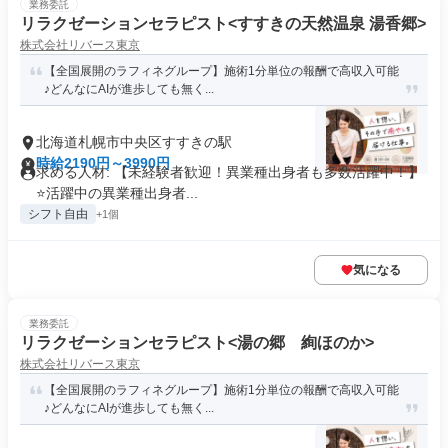
業務委託
リラクゼーションセラピスト<すすきの天然温泉 湯香郷>
株式会社リバース東京
【全国展開のラフィネグループ】施術1分単位の報酬で高収入可能
♪どんなにAIが進歩しても無く...
北海道札幌市中央区すすきの駅
時給2190円～3990円
求める人材: 【未経験者歓迎！異業種出身者も多数活躍中！】
⭐️活躍中の異業種出身者...
シフト自由
+1個
気になる
業務委託
リラクゼーションセラピスト<湯の郷 絢ほのか>
株式会社リバース東京
【全国展開のラフィネグループ】施術1分単位の報酬で高収入可能
♪どんなにAIが進歩しても無く...