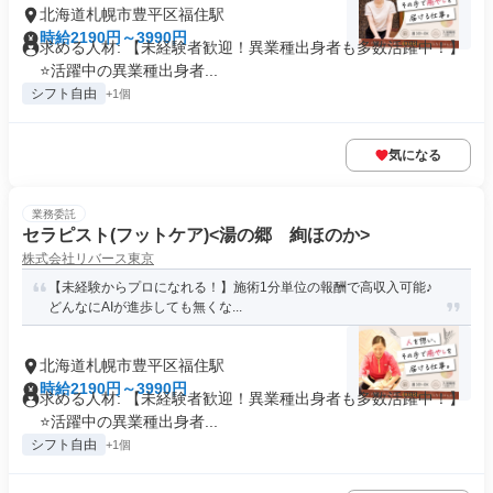
北海道札幌市豊平区福住駅
時給2190円～3990円
求める人材: 【未経験者歓迎！異業種出身者も多数活躍中！】
⭐️活躍中の異業種出身者...
シフト自由
+1個
気になる
業務委託
セラピスト(フットケア)<湯の郷 絢ほのか>
株式会社リバース東京
【未経験からプロになれる！】施術1分単位の報酬で高収入可能♪
どんなにAIが進歩しても無くな...
北海道札幌市豊平区福住駅
時給2190円～3990円
求める人材: 【未経験者歓迎！異業種出身者も多数活躍中！】
⭐️活躍中の異業種出身者...
シフト自由
+1個