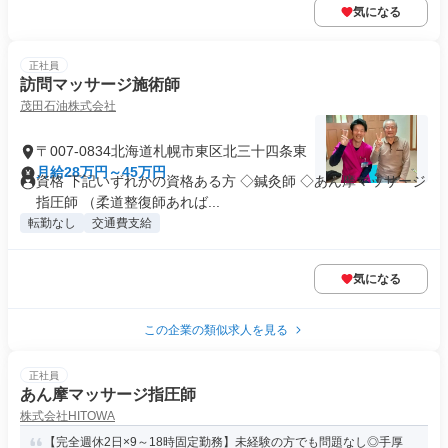
気になる
正社員
訪問マッサージ施術師
茂田石油株式会社
〒007-0834北海道札幌市東区北三十四条東
月給28万円～45万円
資格 下記いずれかの資格ある方 ◇鍼灸師 ◇あん摩マッサージ
指圧師 （柔道整復師あれば...
転勤なし
交通費支給
気になる
この企業の類似求人を見る
正社員
あん摩マッサージ指圧師
株式会社HITOWA
【完全週休2日×9～18時固定勤務】未経験の方でも問題なし◎手厚