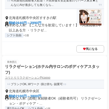
≪同業他社経験者大歓迎！≫高単価＆安定集客のリバース東京★ど
んなにAIが進歩しても無くなら...
北海道札幌市中央区すすきの駅
時給2640円～3990円
求める人材: 【こんな方を歓迎しています！】 ⭐️同業経験1年
以上ある方 ・リラクゼ...
シフト自由
+1個
気になる
業務委託
リラクゼーション(ホテル内サロンのボディケアスタッ
フ)
コリとりリラクゼーションPicasso
ブランクOK､Wワーク･掛け持ち･副業可
北海道札幌市中央区
時給2100円～3800円
求める人材: [資格] 未経験者OK（経験者尚可） リラクゼーシ
ョン・ボディケア・...
週1日からOK
シフト自由
+1個