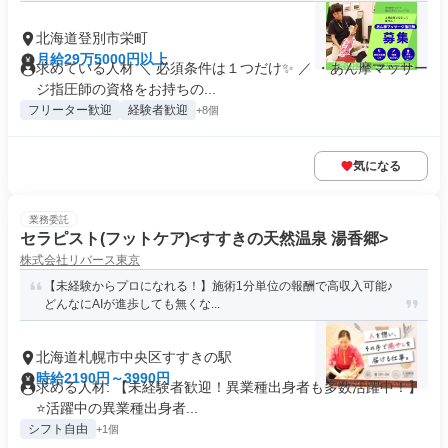
北海道登別市栄町
月給29万5000円以上
求めている人材 ＼ 必須条件は１つだけ✨ ／ ・あん摩マッサー
ジ指圧師の資格をお持ちの...
フリーター歓迎
経験者歓迎
+8個
気になる
業務委託
セラピスト(フットケア)<すすきの天然温泉 湯香郷>
株式会社リバース東京
【未経験からプロになれる！】施術1分単位の報酬で高収入可能♪
どんなにAIが進歩しても無くな...
北海道札幌市中央区すすきの駅
時給2190円～3990円
求める人材: 【未経験者歓迎！異業種出身者も多数活躍中！】
⭐️活躍中の異業種出身者...
シフト自由
+1個