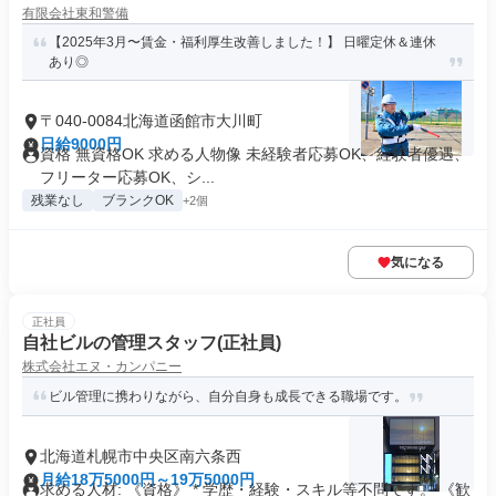
有限会社東和警備
【2025年3月〜賃金・福利厚生改善しました！】 日曜定休＆連休
あり◎
〒040-0084北海道函館市大川町
日給9000円
資格 無資格OK 求める人物像 未経験者応募OK、経験者優遇、
フリーター応募OK、シ...
残業なし
ブランクOK
+2個
気になる
正社員
自社ビルの管理スタッフ(正社員)
株式会社エヌ・カンパニー
ビル管理に携わりながら、自分自身も成長できる職場です。
北海道札幌市中央区南六条西
月給18万5000円～19万5000円
求める人材: 《資格》 * 学歴・経験・スキル等不問です。 《歓