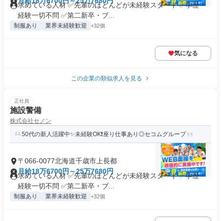
月給18万6700円～25万7680円
求めている人材 ✅先輩のほとんどが未経験スタート ✅学歴・
経験一切不問 ✅第二新卒・ブ...
制服あり
業界未経験歓迎
+32個
気になる
この企業の類似求人を見る
正社員
施設警備
株式会社セノン
50代の新人活躍中✨未経験OK❗座り仕事あり◎セコムグループ
〒066-0077北海道千歳市上長都
月給18万6700円～25万7680円
求めている人材 ✅先輩のほとんどが未経験スタート ✅学歴・
経験一切不問 ✅第二新卒・ブ...
制服あり
業界未経験歓迎
+32個