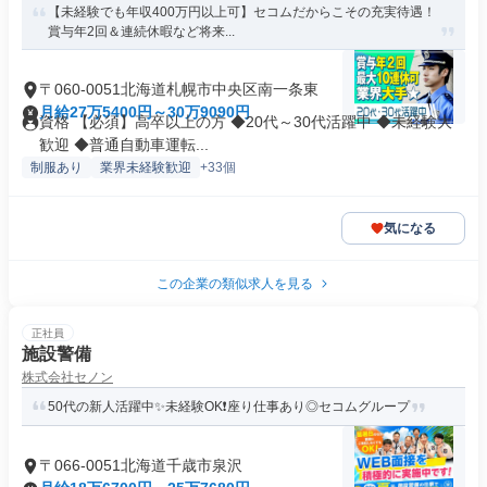
【未経験でも年収400万円以上可】セコムだからこその充実待遇！
賞与年2回＆連続休暇など将来...
〒060-0051北海道札幌市中央区南一条東
月給27万5400円～30万9090円
資格 【必須】高卒以上の方 ◆20代～30代活躍中 ◆未経験大
歓迎 ◆普通自動車運転...
制服あり
業界未経験歓迎
+33個
気になる
この企業の類似求人を見る
正社員
施設警備
株式会社セノン
50代の新人活躍中✨未経験OK❗座り仕事あり◎セコムグループ
〒066-0051北海道千歳市泉沢