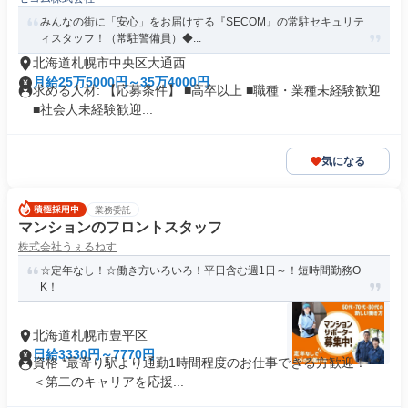
みんなの街に「安心」をお届けする『SECOM』の常駐セキュリテ
ィスタッフ！（常駐警備員）◆...
北海道札幌市中央区大通西
月給25万5000円～35万4000円
求める人材: 【応募条件】 ■高卒以上 ■職種・業種未経験歓迎
■社会人未経験歓迎...
気になる
業務委託
マンションのフロントスタッフ
株式会社うぇるねす
☆定年なし！☆働き方いろいろ！平日含む週1日～！短時間勤務O
K！
北海道札幌市豊平区
日給3330円～7770円
資格 *最寄り駅より通勤1時間程度のお仕事できる方歓迎！* *
＜第二のキャリアを応援...