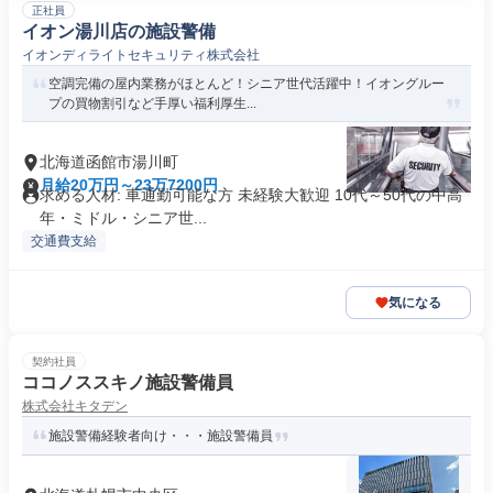
正社員
イオン湯川店の施設警備
イオンディライトセキュリティ株式会社
空調完備の屋内業務がほとんど！シニア世代活躍中！イオングルー
プの買物割引など手厚い福利厚生...
北海道函館市湯川町
月給20万円～23万7200円
求める人材: 車通勤可能な方 未経験大歓迎 10代～50代の中高
年・ミドル・シニア世...
交通費支給
気になる
契約社員
ココノススキノ施設警備員
株式会社キタデン
施設警備経験者向け・・・施設警備員