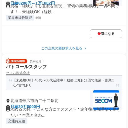
日給8288円～1万1602円
資格 - 経験よりも意欲を重視！ 警備の業務経験は一切不問で
す！ - 未経験OK（経験...
業界未経験歓迎
+9個
気になる
この企業の類似求人を見る
契約社員
パトロールスタッフ
セコム株式会社
【未経験OK】40代〜60代活躍中！勤務は3日に1回で兼業・副業O
K／賞与あり
北海道帯広市西二十二条北
月給20万6000円
求める人材: ＜こんな方にオススメ＞ * 定年後に無理なく働き
たい * 本業と合わ...
交通費支給