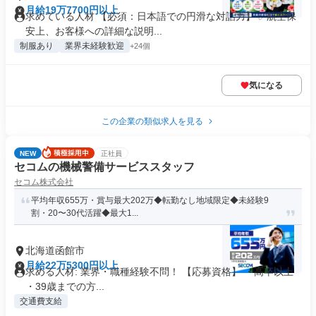
月給19万7700円以上
求めている人材 【必須：日本語での円滑な対話力】 ✅航空保
安上、お客様への詳細な説明...
制服あり
業界未経験歓迎
+24個
気になる
この企業の類似求人を見る
NEW
正社員
セコムの機械警備サービススタッフ
セコム株式会社
平均年収655万・賞与最大202万◆転勤なし地域限定◆未経験9
割・20〜30代活躍◆最大1...
北海道函館市
月給22万5300円以上
求める人材: 業界・職種経験不問！ 【応募資格】 ・高卒以上
・39歳までの方...
交通費支給