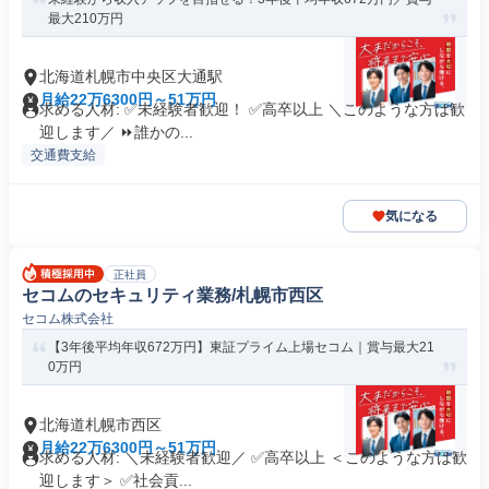
最大210万円
北海道札幌市中央区大通駅
月給22万6300円～51万円
求める人材: ✅未経験者歓迎！ ✅高卒以上 ＼このような方は歓
迎します／ ⏩誰かの...
交通費支給
気になる
正社員
セコムのセキュリティ業務/札幌市西区
セコム株式会社
【3年後平均年収672万円】東証プライム上場セコム｜賞与最大21
0万円
北海道札幌市西区
月給22万6300円～51万円
求める人材: ＼未経験者歓迎／ ✅高卒以上 ＜このような方は歓
迎します＞ ✅社会貢...