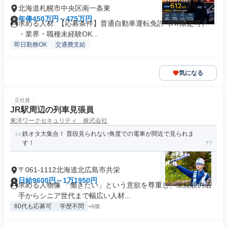
北海道札幌市中央区南一条東
年俸450万円～475万円
求める人材: 【応募条件】普通自動車運転免許（AT限定可）
・業界・職種未経験OK...
即日勤務OK
交通費支給
気になる
正社員
JR駅周辺の列車見張員
東洋ワークセキュリティ 株式会社
鉄オタ大集合！ 普段見られない角度での電車が間近で見られま
す！
〒061-1112北海道北広島市共栄
日給9600円～1万1950円
求める人物像 「働きたい」という意欲を尊重し、未経験の若
手からシニア世代まで幅広い人材...
60代も応募可
学歴不問
+6個