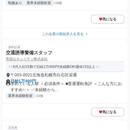
制服あり
業界未経験歓迎
+18個
気になる
この企業の類似求人を見る
契約社員
交通誘導警備スタッフ
帝国セキュリティ株式会社
9月入社!日勤で日給1万400円!未経験OK!週休2日以上
〒003-0021北海道札幌市白石区栄通
日給1万400円
求めている人材 ＜必須条件＞ ■普通運転免許 ＜こんな方にお
すすめ✨＞ ✅未経験から...
業界未経験歓迎
+10個
気になる
正社員