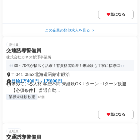
気になる
この企業の類似求人を見る
正社員
交通誘導警備員
株式会社カネス杉澤事業所
30～70代が幅広く活躍！有資格者歓迎！未経験も丁寧に指導◎
〒041-0852北海道函館市鍛治
日給1万400円～1万800円
求めている人材 学歴不問 未経験OK Uターン・Iターン歓迎
【必須条件】 普通自動...
業界未経験歓迎
+8個
気になる
正社員
交通誘導警備員