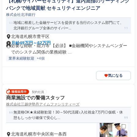
【札幌/サイバーセキュリティ】道内屈指のリーディング
バンクで地域貢献 セキュリティエンジニア
株式会社北洋銀行
地域に根差した金融サービスを提供する当行のシステム部門にて、
北洋銀行グループ全体のサイバー...
北海道札幌市豊平区
月給49万円～62万円
必要な経験・能力等 【必須】 ■金融機関やシステムベンダー
でのシステム関係の業務経験 ...
業界未経験歓迎
+4個
気になる
契約社員
商業施設での警備スタッフ
株式会社三越伊勢丹アイムファシリティーズ
無資格OK★未経験歓迎！30～50代活躍♪入社祝金7万円◎仮眠・休
憩もしっかり確保で安心し...
北海道札幌市中央区南一条西