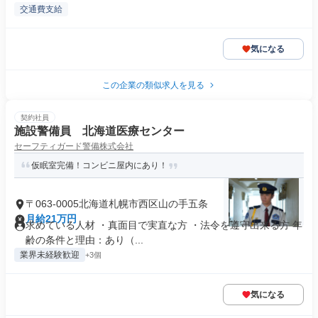
交通費支給
気になる
この企業の類似求人を見る
契約社員
施設警備員 北海道医療センター
セーフティガード警備株式会社
仮眠室完備！コンビニ屋内にあり！
〒063-0005北海道札幌市西区山の手五条
月給21万円
求めている人材 ・真面目で実直な方 ・法令を遵守出来る方 年
齢の条件と理由：あり（...
業界未経験歓迎
+3個
気になる