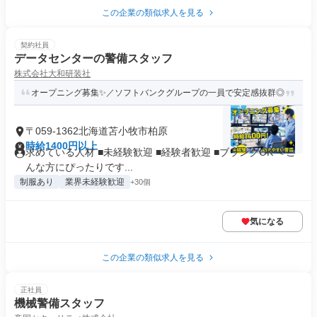
この企業の類似求人を見る
契約社員
データセンターの警備スタッフ
株式会社大和研装社
オープニング募集✨／ソフトバンクグループの一員で安定感抜群◎
〒059-1362北海道苫小牧市柏原
時給1400円以上
求めている人材 ■未経験歓迎 ■経験者歓迎 ■ブランクOK ＜こ
んな方にぴったりです...
制服あり
業界未経験歓迎
+30個
気になる
この企業の類似求人を見る
正社員
機械警備スタッフ