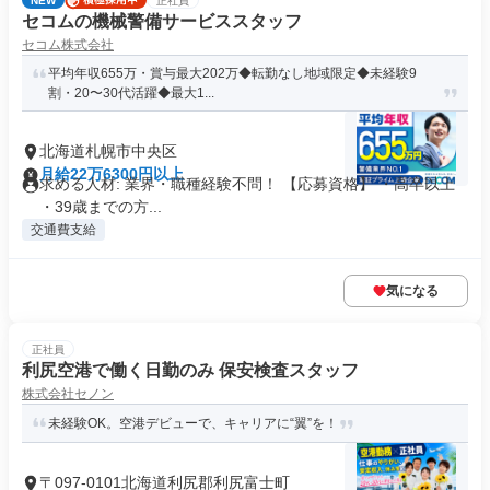
NEW
正社員
セコムの機械警備サービススタッフ
セコム株式会社
平均年収655万・賞与最大202万◆転勤なし地域限定◆未経験9
割・20〜30代活躍◆最大1...
北海道札幌市中央区
月給22万6300円以上
求める人材: 業界・職種経験不問！ 【応募資格】 ・高卒以上
・39歳までの方...
交通費支給
気になる
正社員
利尻空港で働く日勤のみ 保安検査スタッフ
株式会社セノン
未経験OK。空港デビューで、キャリアに“翼”を！
〒097-0101北海道利尻郡利尻富士町