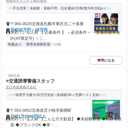
帝国セキュリティ株式会社
手当充実！未経験・資格不問・完全週休2日制!賞与年2回あり
〒065-0020北海道札幌市東区北二十条東
月給20万円～28万円
求めている人材 【 応募条件 】 ＜必須条件＞ ・普通自動車免
許(AT限定可) ＜こ...
制服あり
業界未経験歓迎
+12個
気になる
契約社員
⭐交通誘導警備スタッフ
北日本産業株式会社
✅採用手当最大20万円支給✨未経験OK☆空調ベスト支給✨
〒053-0052北海道苫小牧市新開町
日給1万2000円以上
求めている人材 【こんな方大歓迎】 ◆未経験歓迎 ◆経験者歓
迎 ◆ブランクOK ◆車・...