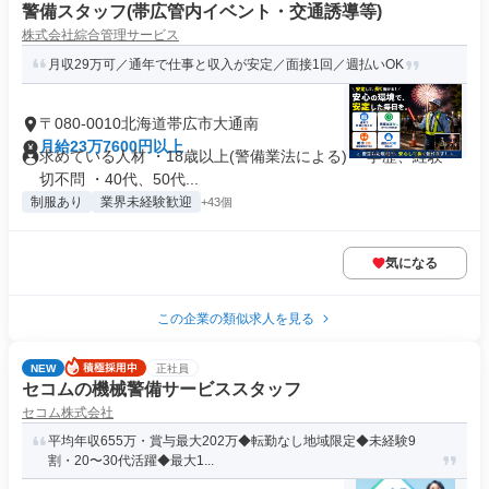
警備スタッフ(帯広管内イベント・交通誘導等)
株式会社綜合管理サービス
月収29万可／通年で仕事と収入が安定／面接1回／週払いOK
〒080-0010北海道帯広市大通南
月給23万7600円以上
求めている人材 ・18歳以上(警備業法による) ・学歴、経験一
切不問 ・40代、50代...
制服あり
業界未経験歓迎
+43個
気になる
この企業の類似求人を見る
NEW
正社員
セコムの機械警備サービススタッフ
セコム株式会社
平均年収655万・賞与最大202万◆転勤なし地域限定◆未経験9
割・20〜30代活躍◆最大1...