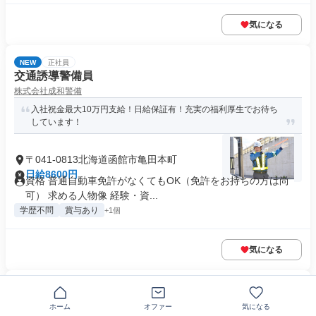
気になる
NEW
正社員
交通誘導警備員
株式会社成和警備
入社祝金最大10万円支給！日給保証有！充実の福利厚生でお待ち
しています！
〒041-0813北海道函館市亀田本町
日給8600円
資格 普通自動車免許がなくてもOK（免許をお持ちの方は尚
可） 求める人物像 経験・資...
学歴不問
賞与あり
+1個
気になる
正社員
2027年新卒採用
ホーム
オファー
気になる