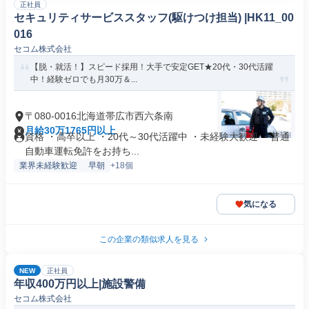
正社員
セキュリティサービススタッフ(駆けつけ担当) |HK11_00
016
セコム株式会社
【脱・就活！】スピード採用！大手で安定GET★20代・30代活躍
中！経験ゼロでも月30万＆...
〒080-0016北海道帯広市西六条南
月給30万1765円以上
資格 ・高卒以上 ・20代～30代活躍中 ・未経験大歓迎 ・普通
自動車運転免許をお持ち...
業界未経験歓迎
早朝
+18個
気になる
この企業の類似求人を見る
NEW
正社員
年収400万円以上|施設警備
セコム株式会社