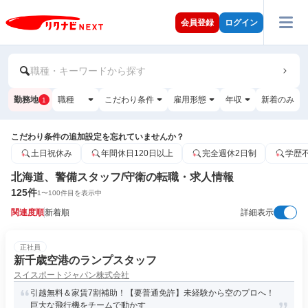
会員登録
ログイン
職種・キーワードから探す
勤務地
職種
こだわり条件
雇用形態
年収
新着のみ
1
こだわり条件の追加設定を忘れていませんか？
土日祝休み
年間休日120日以上
完全週休2日制
学歴
北海道、警備スタッフ/守衛の転職・求人情報
125
件
1
〜
100
件目を表示中
関連度順
新着順
詳細表示
正社員
新千歳空港のランプスタッフ
スイスポートジャパン株式会社
引越無料＆家賃7割補助！【要普通免許】未経験から空のプロへ！
巨大な飛行機をチームで動かす