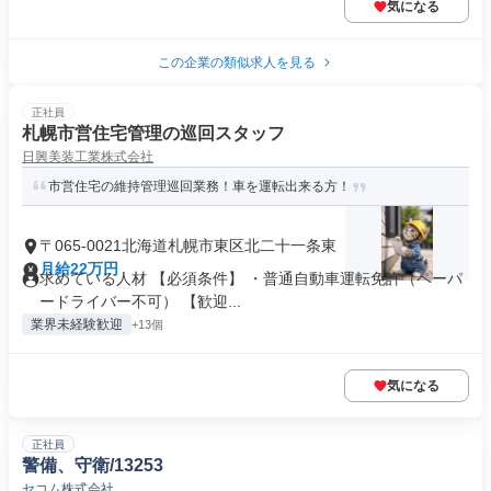
気になる
この企業の類似求人を見る
正社員
札幌市営住宅管理の巡回スタッフ
日興美装工業株式会社
市営住宅の維持管理巡回業務！車を運転出来る方！
〒065-0021北海道札幌市東区北二十一条東
月給22万円
求めている人材 【必須条件】 ・普通自動車運転免許（ペーパ
ードライバー不可） 【歓迎...
業界未経験歓迎
+13個
気になる
正社員
警備、守衛/13253
セコム株式会社