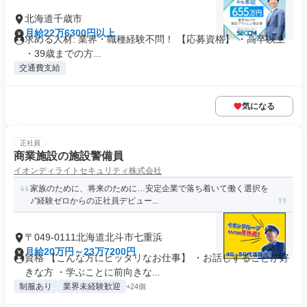
北海道千歳市
月給22万6300円以上
求める人材: 業界・職種経験不問！ 【応募資格】 ・高卒以上
・39歳までの方...
交通費支給
気になる
正社員
商業施設の施設警備員
イオンディライトセキュリティ株式会社
家族のために、将来のために…安定企業で落ち着いて働く選択を
♪”経験ゼロからの正社員デビュー...
〒049-0111北海道北斗市七重浜
月給20万円～23万7200円
資格 【こんな方にピッタリなお仕事】 ・お話しすることが好
きな方 ・学ぶことに前向きな...
制服あり
業界未経験歓迎
+24個