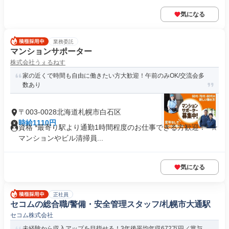
気になる
業務委託
マンションサポーター
株式会社うぇるねす
家の近くで時間も自由に働きたい方大歓迎！午前のみOK/交流会多
数あり
〒003-0028北海道札幌市白石区
時給1110円
資格 *最寄り駅より通勤1時間程度のお仕事できる方歓迎！* ☆
マンションやビル清掃員...
気になる
正社員
セコムの総合職/警備・安全管理スタッフ/札幌市大通駅
セコム株式会社
未経験から収入アップを目指せる！3年後平均年収672万円／賞与