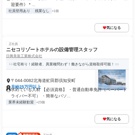
迎要件》 * ...
社員登用あり
残業なし
+1個
気になる
正社員
ニセコリゾートホテルの設備管理スタッフ
日興美装工業株式会社
社宅有り！経験者、異業種問わず！働きながら資格取得可能！
〒044-0082北海道虻田郡倶知安町
月給25万円以上
求めている人材 【必須資格】 ・普通自動車免許（ペーパード
ライバー不可） ・簡単なパソ...
業界未経験歓迎
+23個
気になる