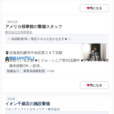
気になる
契約社員
アメリカ領事館の警備スタッフ
株式会社大和研装社
未経験者OK／英語スキルも生かせます★
北海道札幌市中央区西２８丁目駅
時給1400円以上
求めている人材 ■ミドル・シニア世代活躍中 ■ブランクOK ■警
備未経験OK ✅必須...
制服あり
業界未経験歓迎
+23個
気になる
正社員
イオン千歳店の施設警備
イオンディライトセキュリティ株式会社