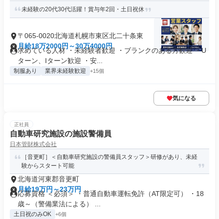
未経験の20代30代活躍！賞与年2回・土日祝休
〒065-0020北海道札幌市東区北二十条東
月給18万2000円～30万4000円
求めている人材 ・未経験者歓迎 ・ブランクのある方歓迎 ・U
ターン、Iターン歓迎 ・安...
制服あり
業界未経験歓迎
+15個
気になる
正社員
自動車研究施設の施設警備員
日本管財株式会社
［音更町］＜自動車研究施設の警備員スタッフ＞研修があり、未経
験からスタート可能
北海道河東郡音更町
月給19万円～23万円
応募資格 ＜必須＞ ・普通自動車運転免許（AT限定可） ・18
歳～（警備業法による） ...
土日祝のみOK
+6個