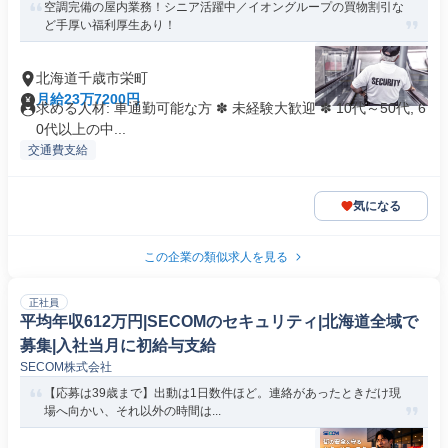
空調完備の屋内業務！シニア活躍中／イオングループの買物割引な
ど手厚い福利厚生あり！
北海道千歳市栄町
月給23万7200円
求める人材: 車通勤可能な方 ✽ 未経験大歓迎 ✽ 10代～50代, 6
0代以上の中...
交通費支給
気になる
この企業の類似求人を見る
正社員
平均年収612万円|SECOMのセキュリティ|北海道全域で
募集|入社当月に初給与支給
SECOM株式会社
【応募は39歳まで】出動は1日数件ほど。連絡があったときだけ現
場へ向かい、それ以外の時間は...