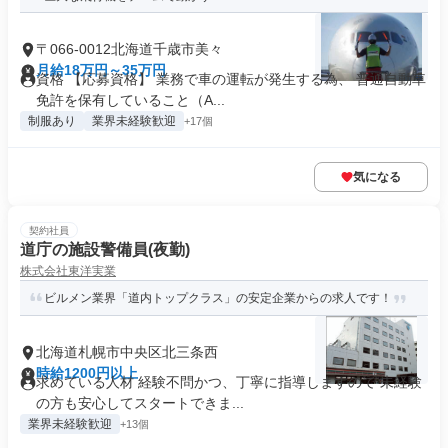
〒066-0012北海道千歳市美々
月給18万円～35万円
資格 【応募資格】 業務で車の運転が発生する為、 普通自動車
免許を保有していること（A...
制服あり
業界未経験歓迎
+17個
気になる
契約社員
道庁の施設警備員(夜勤)
株式会社東洋実業
ビルメン業界「道内トップクラス」の安定企業からの求人です！
北海道札幌市中央区北三条西
時給1200円以上
求めている人材 経験不問かつ、丁寧に指導しますので 未経験
の方も安心してスタートできま...
業界未経験歓迎
+13個