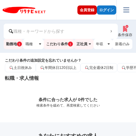
会員登録
ログイン
職種・キーワードから探す
条件保存
勤務地
職種
こだわり条件
正社員
年収
新着のみ
1
1
こだわり条件の追加設定を忘れていませんか？
土日祝休み
年間休日120日以上
完全週休2日制
学歴
転職・求人情報
条件に合った求人が 0件でした
検索条件を緩めて、再度検索してください