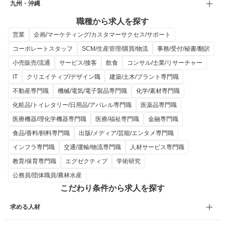
九州・沖縄
職種から求人を探す
営業
企画/マーケティング/カスタマーサクセス/サポート
コーポレートスタッフ
SCM/生産管理/購買/物流
事務/受付/秘書/翻訳
小売販売/流通
サービス/接客
飲食
コンサル/士業/リサーチャー
IT
クリエイティブ/デザイン職
建築/土木/プラント専門職
不動産専門職
機械/電気/電子製品専門職
化学/素材専門職
化粧品/トイレタリー/日用品/アパレル専門職
医薬品専門職
医療機器/理化学機器専門職
医療/福祉専門職
金融専門職
食品/香料/飼料専門職
出版/メディア/芸能/エンタメ専門職
インフラ専門職
交通/運輸/物流専門職
人材サービス専門職
教育/保育専門職
エグゼクティブ
学術研究
公務員/団体職員/農林水産
こだわり条件から求人を探す
求める人材