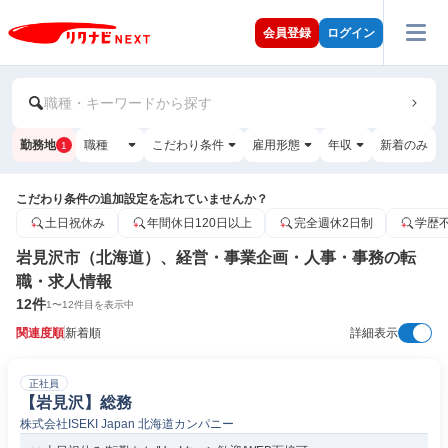
会員登録
ログイン
職種・キーワードから探す
勤務地
職種
こだわり条件
雇用形態
年収
新着のみ
1
こだわり条件の追加設定を忘れていませんか？
土日祝休み
年間休日120日以上
完全週休2日制
学歴
岩見沢市（北海道）、経営・事業企画・人事・事務の転
職・求人情報
12
件
1
〜
12
件目を表示中
関連度順
新着順
詳細表示
正社員
【岩見沢】総務
株式会社ISEKI Japan 北海道カンパニー