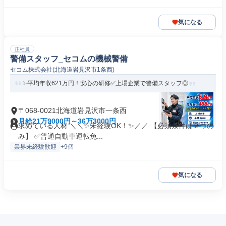
気になる
正社員
警備スタッフ_セコムの機械警備
セコム株式会社(北海道岩見沢市1条西)
✨平均年収621万円！安心の研修✅️上場企業で警備スタッフ◎
〒068-0021北海道岩見沢市一条西
月給21万9000円～36万3000円
求めている人材 ＼＼✨未経験OK！✨／／ 【必須条件は２つの
み】 ✅️普通自動車運転免...
業界未経験歓迎
+9個
気になる