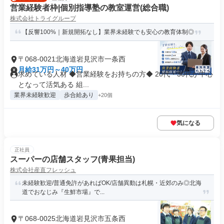
営業経験者枠|個別指導塾の教室運営(総合職)
株式会社トライグループ
【反響100%｜新規開拓なし】業界未経験でも安心の教育体制◎
〒068-0021北海道岩見沢市一条西
月給31万円～40万円
求めている人材 ◆営業経験をお持ちの方◆ 20代・30代が中心
となって活気ある 組...
業界未経験歓迎
歩合給あり
+20個
気になる
正社員
スーパーの店舗スタッフ(青果担当)
株式会社産直フレッシュ
未経験歓迎/普通免許があればOK/店舗異動は札幌・近郊のみ◎北海
道でおなじみ『生鮮市場』で...
〒068-0025北海道岩見沢市五条西