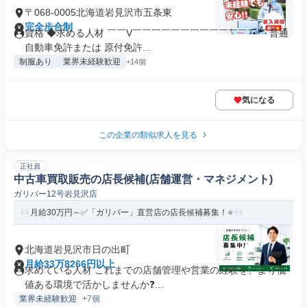
〒068-0005北海道岩見沢市五条東
完全歩合制
資格 ◆求める人材 ￣￣V￣￣￣￣￣￣￣￣￣￣￣￣￣￣ 普通
自動車免許または 原付免許...
制服あり
業界未経験歓迎
+14個
気になる
この企業の類似求人を見る
正社員
中古車買取販売の店長候補(店舗運営・マネジメント)
ガリバー12号岩見沢店
月給30万円～✅「ガリバー」直営店の店長候補募集！⭐
北海道岩見沢市日の出町
月給33万8266円以上
求めている人材 これまでの店舗管理や営業の経験を、より価
値ある環境で活かしませんか❓️...
業界未経験歓迎
+7個