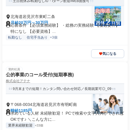
土日祝休み/転勤なし/U・Iターン歓迎/WEB面接可
北海道岩見沢市東町二条
月給20万円～30万円
応募条件 【必須業務経験】 ・総務の実務経験 【優遇要件】
特になし 【必要資格】...
転勤なし
住宅手当あり
+3個
気になる
契約社員
公的事業のコール受付(短期事務)
株式会社アテナ
9月末までの短期！カンタン問い合わせ対応／長期就業可◎_09
〒068-0034北海道岩見沢市有明町南
時給1185円
求めている人材 未経験歓迎！ PCで検索や文字入力ができれば
OKです♪ ＼こんな方に...
業界未経験歓迎
+33個