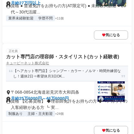
月給27万円以上
資格 ● 普通免許をお持ちの方(AT限定可) ● 未経験大歓迎 ● 20
代～30代活躍...
業界未経験歓迎
学歴不問
+11個
気になる
正社員
カット専門店の理容師・スタイリスト(カット経験者)
キュービーネット株式会社
【ヘアカット専門店】シャンプー・カラー・ノルマ・時間外練習な
し！週休2日⇒希望休月3日OK...
〒068-0854北海道岩見沢市大和四条
月給25万6000円～46万6000円
資格 【応募資格】 ◆理容師免許をお持ちの方 ◆ヘアカットの
入客経験がある方 ┗ 実...
制服あり
主婦・主夫歓迎
+24個
気になる