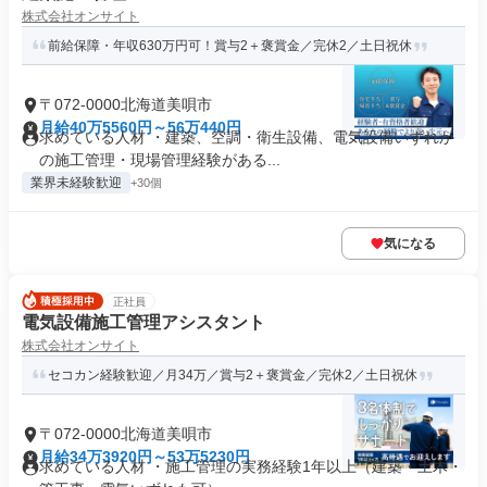
株式会社オンサイト
前給保障・年収630万円可！賞与2＋褒賞金／完休2／土日祝休
〒072-0000北海道美唄市
月給40万5560円～56万440円
求めている人材 ・建築、空調・衛生設備、電気設備いずれか
の施工管理・現場管理経験がある...
業界未経験歓迎
+30個
気になる
正社員
電気設備施工管理アシスタント
株式会社オンサイト
セコカン経験歓迎／月34万／賞与2＋褒賞金／完休2／土日祝休
〒072-0000北海道美唄市
月給34万3920円～53万5230円
求めている人材 ・施工管理の実務経験1年以上（建築・土木・