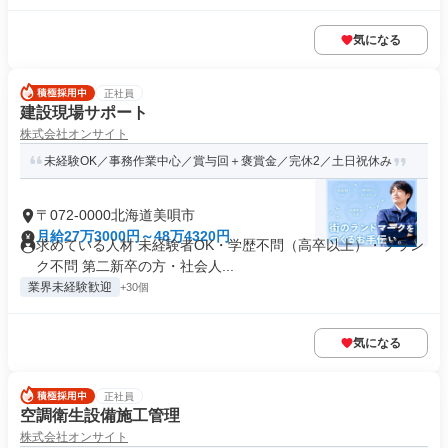
気になる
正社員
建設現場サポート
株式会社オンサイト
未経験OK／事務作業中心／賞与回＋褒賞金／完休2／土日祝休み
〒072-0000北海道美唄市
月給27万3000円～48万4320円
求めている人材 未経験者OK・学歴不問（高卒以上）・ブラン
ク不問 第二新卒の方・社会人...
業界未経験歓迎
+30個
気になる
正社員
空調衛生設備施工管理
株式会社オンサイト