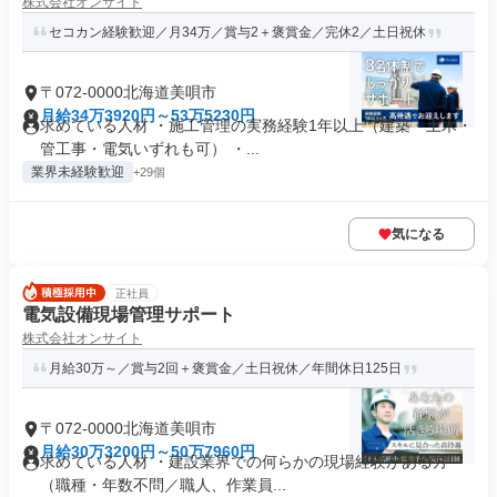
株式会社オンサイト
セコカン経験歓迎／月34万／賞与2＋褒賞金／完休2／土日祝休
〒072-0000北海道美唄市
月給34万3920円～53万5230円
求めている人材 ・施工管理の実務経験1年以上（建築・土木・
管工事・電気いずれも可） ・...
業界未経験歓迎
+29個
気になる
正社員
電気設備現場管理サポート
株式会社オンサイト
月給30万～／賞与2回＋褒賞金／土日祝休／年間休日125日
〒072-0000北海道美唄市
月給30万3200円～50万7960円
求めている人材 ・建設業界での何らかの現場経験がある方
（職種・年数不問／職人、作業員...