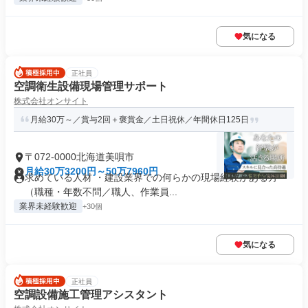
気になる
正社員
空調衛生設備現場管理サポート
株式会社オンサイト
月給30万～／賞与2回＋褒賞金／土日祝休／年間休日125日
〒072-0000北海道美唄市
月給30万3200円～50万7960円
求めている人材 ・建設業界での何らかの現場経験がある方
（職種・年数不問／職人、作業員...
業界未経験歓迎
+30個
気になる
正社員
空調設備施工管理アシスタント