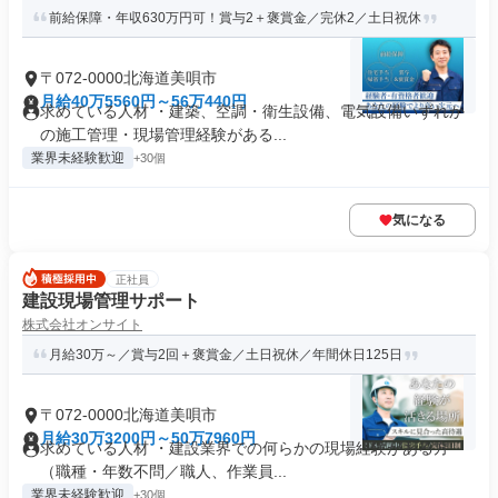
前給保障・年収630万円可！賞与2＋褒賞金／完休2／土日祝休
〒072-0000北海道美唄市
月給40万5560円～56万440円
求めている人材 ・建築、空調・衛生設備、電気設備いずれか
の施工管理・現場管理経験がある...
業界未経験歓迎
+30個
気になる
正社員
建設現場管理サポート
株式会社オンサイト
月給30万～／賞与2回＋褒賞金／土日祝休／年間休日125日
〒072-0000北海道美唄市
月給30万3200円～50万7960円
求めている人材 ・建設業界での何らかの現場経験がある方
（職種・年数不問／職人、作業員...
業界未経験歓迎
+30個