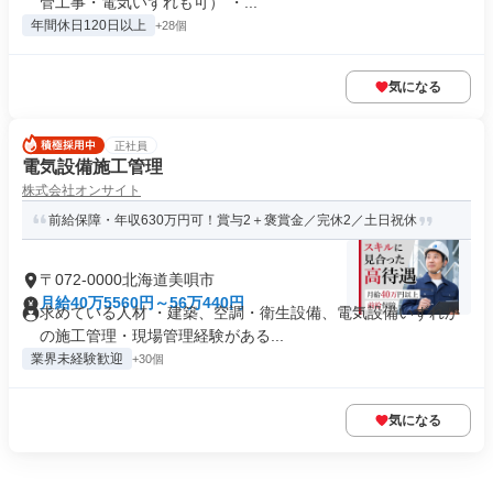
管工事・電気いずれも可） ・...
年間休日120日以上
+28個
気になる
正社員
電気設備施工管理
株式会社オンサイト
前給保障・年収630万円可！賞与2＋褒賞金／完休2／土日祝休
〒072-0000北海道美唄市
月給40万5560円～56万440円
求めている人材 ・建築、空調・衛生設備、電気設備いずれか
の施工管理・現場管理経験がある...
業界未経験歓迎
+30個
気になる