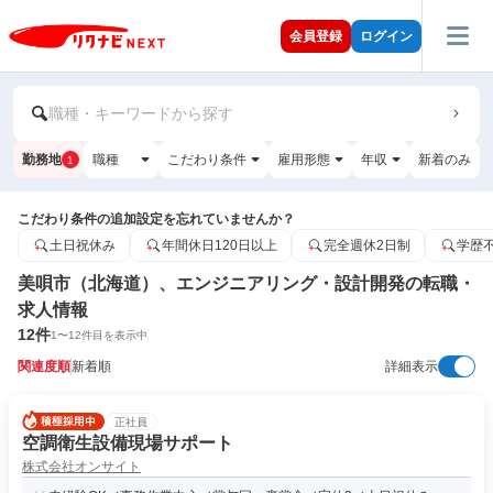
会員登録
ログイン
職種・キーワードから探す
勤務地
職種
こだわり条件
雇用形態
年収
新着のみ
1
こだわり条件の追加設定を忘れていませんか？
土日祝休み
年間休日120日以上
完全週休2日制
学歴
美唄市（北海道）、エンジニアリング・設計開発の転職・
求人情報
12
件
1
〜
12
件目を表示中
関連度順
新着順
詳細表示
正社員
空調衛生設備現場サポート
株式会社オンサイト