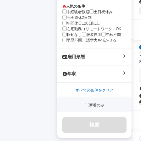
人気の条件
未経験者歓迎
土日祝休み
完全週休2日制
年間休日120日以上
在宅勤務（リモートワーク）OK
転勤なし
服装自由
年齢不問
学歴不問
語学力を活かせる
雇用形態
年収
すべての条件をクリア
新着のみ
検索