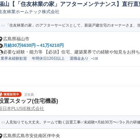
福山【「住友林業の家」アフターメンテナンス】直行直
住友林業ホームテック株式会社
ビス/フィールドエンジニア
「住友林業の家」のアフターサービスとして、新築戸建住宅のオーナーさま、当社
広島県福山市
月給30万6630円～41万4210円
必要な経験・能力等 【必須】住宅、建築業界での経験や知見をお持ちの方
業界未経験歓迎
年間休日120日以上
退職金あり
+1個
正社員
設置スタッフ(住宅機器)
新日本PLUSIE株式会社
人見知りでも大丈夫。チームで動く設置工事✅未経験×月給30万〜✅3ヶ月の研
広島県広島市安佐南区伴中央