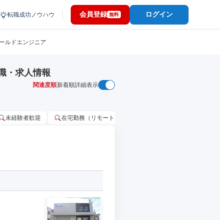
会員登録
ログイン
転職成功ノウハウ
無料
ィールドエンジニア
職・求人情報
関連度順
新着順
詳細表示
未経験者歓迎
在宅勤務（リモートワーク）OK
家賃補助・住宅手当