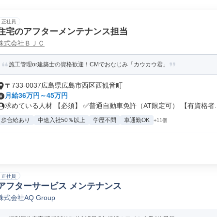
正社員
住宅のアフターメンテナンス担当
株式会社ＢＪＣ
施工管理or建築士の資格歓迎！CMでおなじみ「カウカウ君」
〒733-0037広島県広島市西区西観音町
月給36万円～45万円
求めている人材 【必須】 ✅普通自動車免許（AT限定可） 【有資格者..
歩合給あり
中途入社50％以上
学歴不問
車通勤OK
+11個
正社員
アフターサービス メンテナンス
株式会社AQ Group