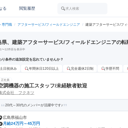
なる
閲覧履歴
求人検索
ト専門職
/
アフターサービス/フィールドエンジニア
/
建築アフターサービス/フ
島県、建築アフターサービス/フィールドエンジニアの転
1
〜
12
件目を表示中
わり条件の追加設定を忘れていませんか？
土日祝休み
年間休日120日以上
完全週休2日制
学歴不問
正社員
空調機器の施工スタッフ/未経験者歓迎
株式会社 フクネツ
20代～30代のメンバーが活躍中です♪
広島県福山市
月給24万円～45万円