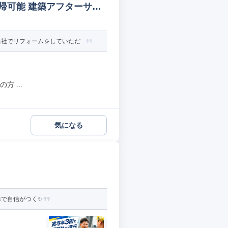
帰可能 建築アフターサー
でリフォームをしていただ...
 ...
気になる
修で自信がつく✨