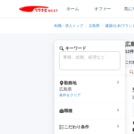
ホーム
オファー
気に
転職・求人トップ
/
広島県
/
建築/土木/プラン
広
キーワード
12
件
こだ
勤務地
広島県
条件をクリア
職種
こだわり条件