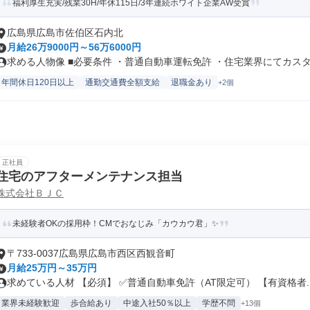
福利厚生充実/残業30H/年休115日/3年連続ホワイト企業AW受賞
広島県広島市佐伯区石内北
月給26万9000円～56万6000円
求める人物像 ■必要条件 ・普通自動車運転免許 ・住宅業界にてカスタマ
年間休日120日以上
通勤交通費全額支給
退職金あり
+2個
正社員
住宅のアフターメンテナンス担当
株式会社ＢＪＣ
未経験者OKの採用枠！CMでおなじみ「カウカウ君」✨
〒733-0037広島県広島市西区西観音町
月給25万円～35万円
求めている人材 【必須】 ✅普通自動車免許（AT限定可） 【有資格者..
業界未経験歓迎
歩合給あり
中途入社50％以上
学歴不問
+13個