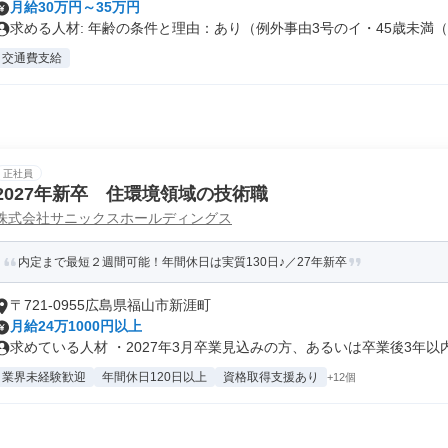
月給30万円～35万円
求める人材: 年齢の条件と理由：あり（例外事由3号のイ・45歳未満（..
交通費支給
正社員
2027年新卒 住環境領域の技術職
株式会社サニックスホールディングス
内定まで最短２週間可能！年間休日は実質130日♪／27年新卒
〒721-0955広島県福山市新涯町
月給24万1000円以上
求めている人材 ・2027年3月卒業見込みの方、あるいは卒業後3年以内.
業界未経験歓迎
年間休日120日以上
資格取得支援あり
+12個