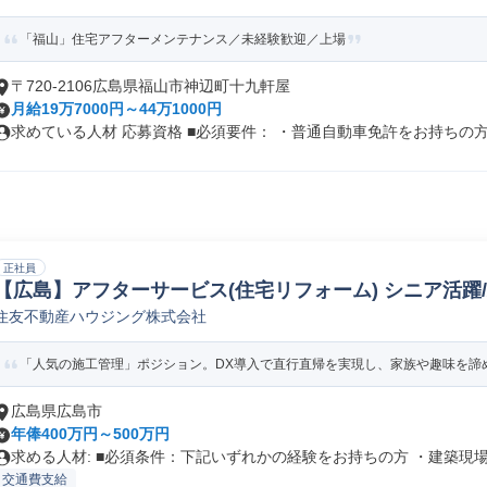
「福山」住宅アフターメンテナンス／未経験歓迎／上場
〒720-2106広島県福山市神辺町十九軒屋
月給19万7000円～44万1000円
求めている人材 応募資格 ■必須要件： ・普通自動車免許をお持ちの
正社員
【広島】アフターサービス(住宅リフォーム) シニア活躍/
住友不動産ハウジング株式会社
管理兼任無し
「人気の施工管理」ポジション。DX導入で直行直帰を実現し、家族や趣味を諦め
広島県広島市
年俸400万円～500万円
求める人材: ■必須条件：下記いずれかの経験をお持ちの方 ・建築現場.
交通費支給