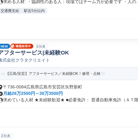
求める人材: ・協調性のある人：現場ではチーム力が必要です ・人の..
交通費支給
駅近5分以内
NEW
正社員
アフターサービス|未経験OK
株式会社クラタクリエイト
【広島/安芸】アフターサービス／未経験OK！修理・点検
〒736-0084広島県広島市安芸区矢野新町
月給26万2500円～30万3500円
求めている人材 ★未経験歓迎★ ■必要免許： 普通自動車免許（ＡＴ限定
正社員