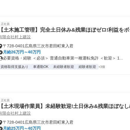
正社員
【土木施工管理】完全土日休み&残業ほぼゼロ!利益をボ
有限会社村上建設
~
〒728-0401広島県三次市君田町東入君
月給26万円～40万円
必要資格・経験 ＜必須＞ 普通自動車第一種運転免許 ＜歓迎＞ 1...
資格取得支援あり
車通勤OK
未経験者歓迎
経験者歓迎
+3個
正社員
【土木現場作業員】未経験歓迎!土日休み&残業ほぼなし
有限会社村上建設
担で取得
〒728-0401広島県三次市君田町東入君
月給25万円～40万円