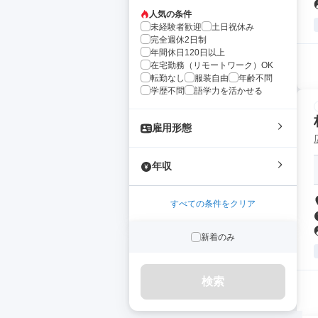
人気の条件
未経験者歓迎
土日祝休み
完全週休2日制
年間休日120日以上
在宅勤務（リモートワーク）OK
転勤なし
服装自由
年齢不問
学歴不問
語学力を活かせる
雇用形態
年収
すべての条件をクリア
新着のみ
検索