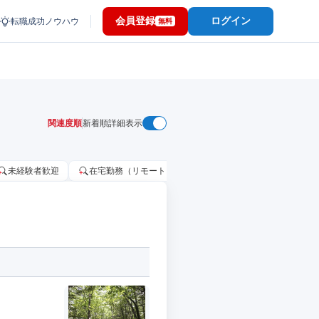
会員登録
ログイン
転職成功ノウハウ
無料
関連度順
新着順
詳細表示
未経験者歓迎
在宅勤務（リモートワーク）OK
家賃補助・住宅手当