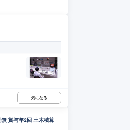
.
気になる
無 賞与年2回 土木積算