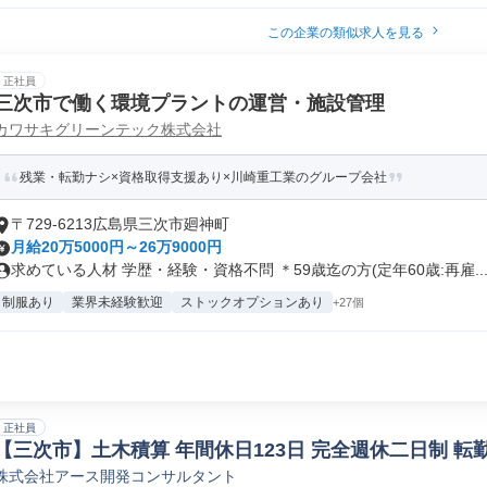
この企業の類似求人を見る
正社員
三次市で働く環境プラントの運営・施設管理
カワサキグリーンテック株式会社
残業・転勤ナシ×資格取得支援あり×川崎重工業のグループ会社
〒729-6213広島県三次市廻神町
月給20万5000円～26万9000円
求めている人材 学歴・経験・資格不問 ＊59歳迄の方(定年60歳:再雇..
制服あり
業界未経験歓迎
ストックオプションあり
+27個
正社員
【三次市】土木積算 年間休日123日 完全週休二日制 転勤
株式会社アース開発コンサルタント