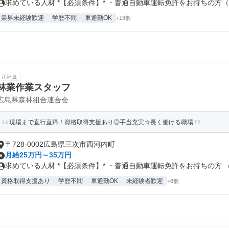
求めている人材 *【必須条件】* ・普通自動車運転免許をお持ちの方（M.
業界未経験歓迎
学歴不問
車通勤OK
+13個
正社員
林業作業スタッフ
広島県森林組合連合会
現場まで直行直帰！資格取得支援あり◎手当充実☆長く働ける職場
〒728-0002広島県三次市西河内町
月給25万円～35万円
求めている人材 *【必須条件】* ・普通自動車運転免許をお持ちの方 （.
資格取得支援あり
学歴不問
車通勤OK
未経験者歓迎
+6個