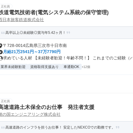
正社員
鉄道電気技術者(電気システム系統の保守管理)
西日本旅客鉄道株式会社
高卒以上◎未経験◎賞与年5.42ヶ月！
〒728-0014広島県三次市十日市南
月給21万2541円～37万7790円
求めている人材 【未経験者歓迎！年齢不問！】 これまでのご経験（パー
業界未経験歓迎
資格取得支援あり
車通勤OK
+12個
正社員
高速道路土木保全のお仕事 発注者支援
穂の国エンジニアリング株式会社
高速道路のインフラを担うお仕事！ 安定したNEXCOでの勤務です。