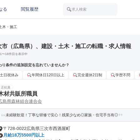
なる
閲覧履歴
求人検索
土木・施工
次市（広島県）、建設・土木・施工の転職・求人情報
1
〜
18
件目を表示中
わり条件の追加設定を忘れていませんか？
土日祝休み
年間休日120日以上
完全週休2日制
学歴不問
正社員
木材共販所職員
広島県森林組合連合会
未経験歓迎！丁寧な研修で安心！残業少なめ◎家族・住宅手当有◎
〒728-0022広島県三次市西酒屋町
月給18万5500円以上