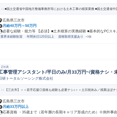
■国土交通省中国地方整備事務所等における土木工事の積算業務 ■国土交通省中国
広島県三次市
月給40万円～50万円
必要な経験・能力等 【必須】■土木積算の実務経験 ■基本的なPCスキル.
業界未経験歓迎
年間休日120日以上
資格取得支援あり
+3個
正社員
工事管理アシスタント/平日のみ/月33万円~/資格ナシ・
日研トータルソーシング株式会社
【三次市】＜＜若手応援◎資格も経験も必要ナシ♪＞＞土日祝休み／残業ほぼナシ／
広島県三次市
月給33万円以上
応募資格 ・35歳まで（若年層の長期キャリア形成のため）※例外事由3号