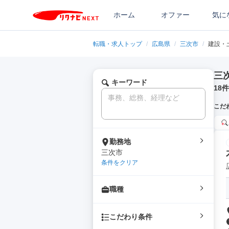
ホーム
オファー
気に
転職・求人トップ
/
広島県
/
三次市
/
建設・
三
キーワード
18
件
こだ
勤務地
三次市
条件をクリア
職種
こだわり条件