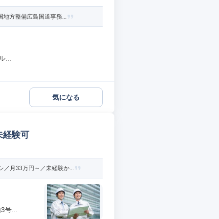
地方整備広島国道事務...
..
気になる
未経験可
月33万円～／未経験か...
...