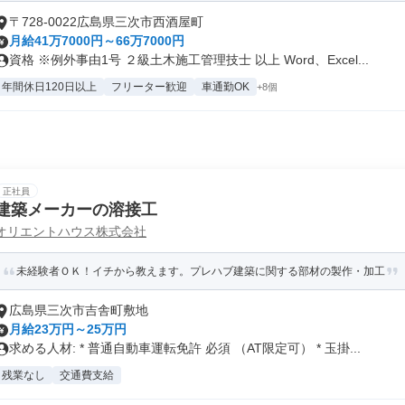
〒728-0022広島県三次市西酒屋町
月給41万7000円～66万7000円
資格 ※例外事由1号 ２級土木施工管理技士 以上 Word、Excel...
年間休日120日以上
フリーター歓迎
車通勤OK
+8個
正社員
建築メーカーの溶接工
オリエントハウス株式会社
未経験者ＯＫ！イチから教えます。プレハブ建築に関する部材の製作・加工
広島県三次市吉舎町敷地
月給23万円～25万円
求める人材: * 普通自動車運転免許 必須 （AT限定可） * 玉掛...
残業なし
交通費支給