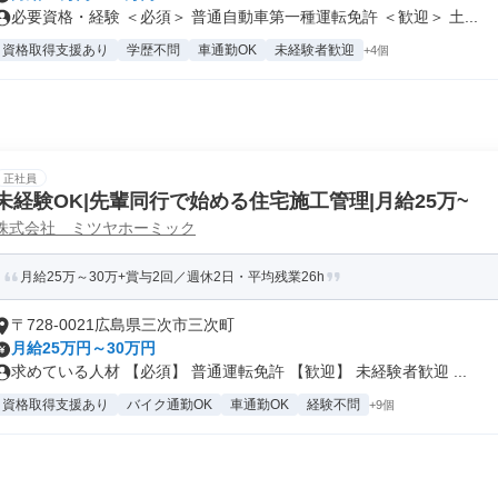
必要資格・経験 ＜必須＞ 普通自動車第一種運転免許 ＜歓迎＞ 土...
資格取得支援あり
学歴不問
車通勤OK
未経験者歓迎
+4個
正社員
未経験OK|先輩同行で始める住宅施工管理|月給25万~
株式会社 ミツヤホーミック
月給25万～30万+賞与2回／週休2日・平均残業26h
〒728-0021広島県三次市三次町
月給25万円～30万円
求めている人材 【必須】 普通運転免許 【歓迎】 未経験者歓迎 ...
資格取得支援あり
バイク通勤OK
車通勤OK
経験不問
+9個