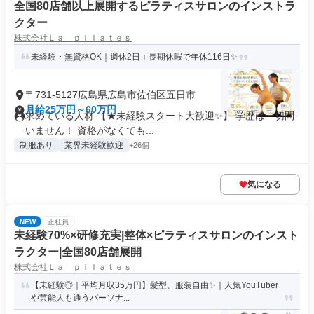
全国80店舗以上展開するピラティスサロンのインストラ
クター
株式会社Ｌａ ｐｉｌａｔｅｓ
未経験・無資格OK｜週休2日＋長期休暇で年休116日✨
〒731-5127広島県広島市佐伯区五日市
月給25万円～60万円
求めている人材 【★未経験スタート大歓迎✨】 学歴は一切問
いません！ 資格がなくても...
制服あり
業界未経験歓迎
+26個
気になる
NEW
正社員
未経験70%×研修充実|整体×ピラティスサロンのインスト
ラクター|全国80店舗展開
株式会社Ｌａ ｐｉｌａｔｅｓ
【未経験◎｜平均月収35万円】髪型、服装自由✨｜人気YouTuber
や芸能人も通うパーソナ...