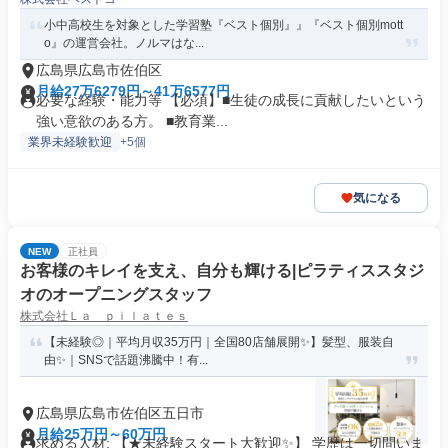
小中高校生を対象とした学習塾『ベスト個別』』『ベスト個別mott
o』の運営会社。ノルマはな...
広島県広島市佐伯区
月給27万6279円～41万6577円
必要な経験・能力等 【必須】■生徒の成長に貢献したいという
強い意欲のある方。 ■教育業...
業界未経験歓迎
+5個
気になる
NEW
正社員
お客様のキレイを支え、自分も輝ける|ピラティススタジ
オのオープニングスタッフ
株式会社Ｌａ ｐｉｌａｔｅｓ
【未経験◎｜平均月収35万円｜全国80店舗展開✨】髪型、服装自
由✨｜SNSで話題沸騰中！有...
広島県広島市佐伯区五日市
月給25万円～60万円
求める人材: 【★未経験スタート大歓迎✨】 学歴は一切問いま