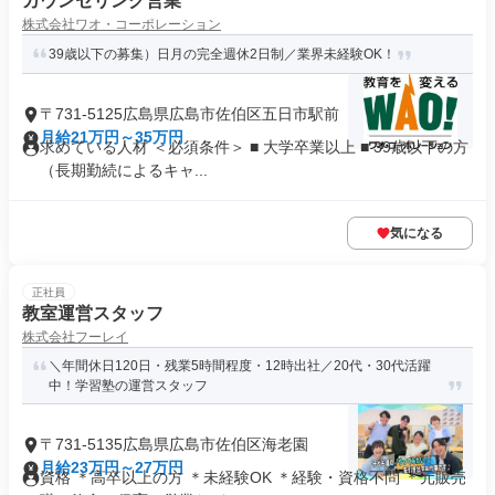
カウンセリング営業
株式会社ワオ・コーポレーション
39歳以下の募集）日月の完全週休2日制／業界未経験OK！
〒731-5125広島県広島市佐伯区五日市駅前
月給21万円～35万円
求めている人材 ＜必須条件＞ ■ 大学卒業以上 ■ 39歳以下の方
（長期勤続によるキャ...
気になる
正社員
教室運営スタッフ
株式会社フーレイ
＼年間休日120日・残業5時間程度・12時出社／20代・30代活躍
中！学習塾の運営スタッフ
〒731-5135広島県広島市佐伯区海老園
月給23万円～27万円
資格 ＊高卒以上の方 ＊未経験OK ＊経験・資格不問 ＊元販売