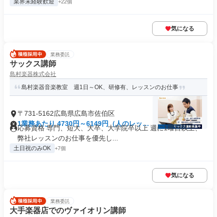
業界未経験歓迎
+22個
気になる
業務委託
サックス講師
島村楽器株式会社
島村楽器音楽教室 週1日～OK、研修有、レッスンのお仕事
〒731-5162広島県広島市佐伯区
1業務あたり 4730円～6149円（人のレッス
応募資格 専門、短大、大卒、大学院卒以上 週に1曜日以上、
ン 90分）
弊社レッスンのお仕事を優先し...
土日祝のみOK
+7個
気になる
業務委託
大手楽器店でのヴァイオリン講師