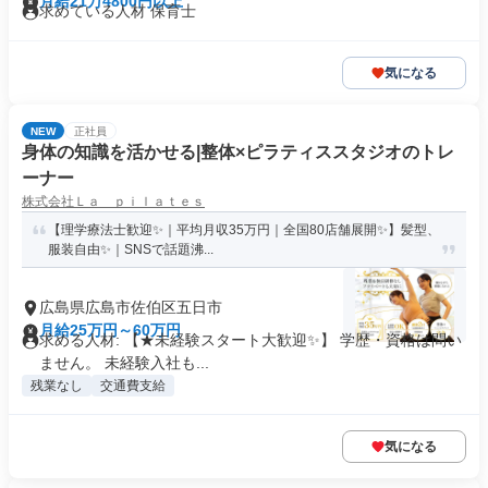
月給21万4800円以上
求めている人材 保育士
気になる
NEW
正社員
身体の知識を活かせる|整体×ピラティススタジオのトレ
ーナー
株式会社Ｌａ ｐｉｌａｔｅｓ
【理学療法士歓迎✨｜平均月収35万円｜全国80店舗展開✨】髪型、
服装自由✨｜SNSで話題沸...
広島県広島市佐伯区五日市
月給25万円～60万円
求める人材: 【★未経験スタート大歓迎✨】 学歴・資格は問い
ません。 未経験入社も...
残業なし
交通費支給
気になる