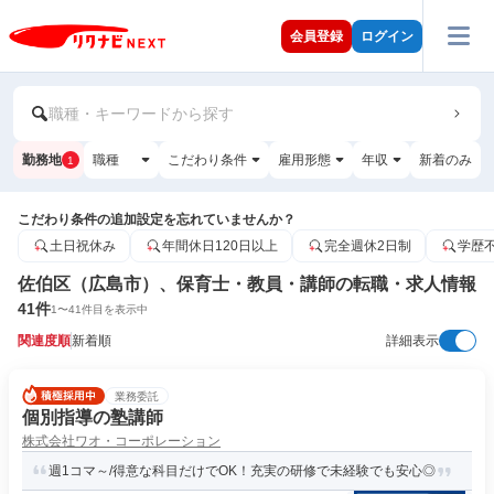
会員登録
ログイン
職種・キーワードから探す
勤務地
職種
こだわり条件
雇用形態
年収
新着のみ
1
こだわり条件の追加設定を忘れていませんか？
土日祝休み
年間休日120日以上
完全週休2日制
学歴
佐伯区（広島市）、保育士・教員・講師の転職・求人情報
41
件
1
〜
41
件目を表示中
関連度順
新着順
詳細表示
業務委託
個別指導の塾講師
株式会社ワオ・コーポレーション
週1コマ～/得意な科目だけでOK！充実の研修で未経験でも安心◎