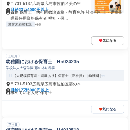
〒731-5137広島県広島市佐伯区美の里
月給23万4000円以上
資格 保育士・幼稚園教諭資格・教育免許 社会福祉士・児童指
導員任用資格保有者 福祉・保...
業界未経験歓迎
+9個
気になる
正社員
幼稚園における保育士 Hri024235
学校法人大森学園 藤の木幼稚園
【大規模保育園・園庭あり】保育士（正社員） | 幼稚園 |
〒731-5103広島県広島市佐伯区藤の木
月給17万5000円以上
求めている人材 保育士
気になる
正社員