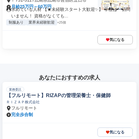
〒731-5127広島県広島市佐伯区五日市
月給25万円～60万円
求めている人材 【★未経験スタート大歓迎✨】 学歴は一切問
いません！ 資格がなくても...
制服あり
業界未経験歓迎
+25個
気になる
あなたにおすすめの求人
業務委託
【フルリモート】RIZAPの管理栄養士・保健師
ＲＩＺＡＰ株式会社
フルリモート
完全歩合制
気になる