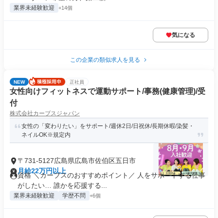
業界未経験歓迎
+14個
気になる
この企業の類似求人を見る
NEW
正社員
女性向けフィットネスで運動サポート/事務(健康管理)/受
付
株式会社カーブスジャパン
女性の「変わりたい」をサポート/週休2日/日祝休/長期休暇/染髪・
ネイルOK※規定内
〒731-5127広島県広島市佐伯区五日市
月給22万円以上
資格 ＼カーブスのおすすめポイント／ 人をサポートする仕事
がしたい… 誰かを応援する...
業界未経験歓迎
学歴不問
+6個