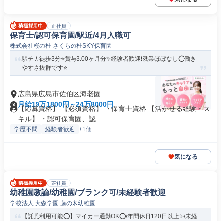
正社員
保育士/認可保育園/駅近/4月入職可
株式会社桜の杜 さくらの杜SKY保育園
駅チカ徒歩3分⭐賞与3.00ヶ月分✨経験者歓迎❗️残業ほぼなし⭕働き
やすさ抜群です⭐
広島県広島市佐伯区海老園
月給19万1800円～24万8000円
【応募資格】 【必須資格】 ・保育士資格 【活かせる経験・ス
キル】 ・認可保育園、認...
学歴不問
経験者歓迎
+1個
気になる
正社員
幼稚園教諭/幼稚園/ブランク可/未経験者歓迎
学校法人 大森学園 藤の木幼稚園
【託児利用可能⭕】マイカー通勤OK⭕/年間休日120日以上✨/未経