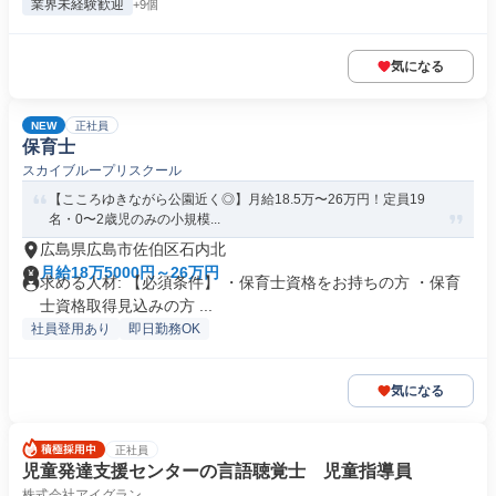
業界未経験歓迎
+9個
気になる
NEW
正社員
保育士
スカイブループリスクール
【こころゆきながら公園近く◎】月給18.5万〜26万円！定員19
名・0〜2歳児のみの小規模...
広島県広島市佐伯区石内北
月給18万5000円～26万円
求める人材: 【必須条件】 ・保育士資格をお持ちの方 ・保育
士資格取得見込みの方 ...
社員登用あり
即日勤務OK
気になる
正社員
児童発達支援センターの言語聴覚士 児童指導員
株式会社アイグラン