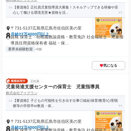
【要資格】正社員児童指導員大募集！スキルアップできる研修や安
心して働ける環境充実★資格を活...
〒731-5137広島県広島市佐伯区美の里
月給23万4000円以上
資格 保育士・幼稚園教諭資格・教育免許 社会福祉士・児童指
導員任用資格保有者 福祉・保...
業界未経験歓迎
+9個
気になる
正社員
児童発達支援センターの保育士 児童指導員
株式会社アイグラン
【要資格】子どもの可能性を引き出す仕事◎福祉/保育/教育/心理/医
療等の学部卒or教員・保...
〒731-5137広島県広島市佐伯区美の里
月給23万4000円以上
資格 保育士・幼稚園教諭資格・教育免許 社会福祉士・児童指