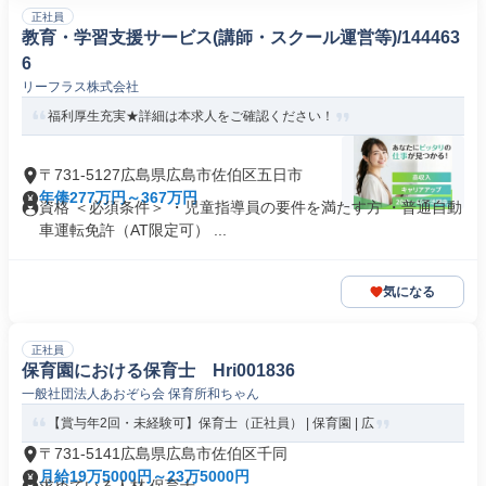
正社員
教育・学習支援サービス(講師・スクール運営等)/144463
6
リーフラス株式会社
福利厚生充実★詳細は本求人をご確認ください！
〒731-5127広島県広島市佐伯区五日市
年俸277万円～367万円
資格 ＜必須条件＞ ・児童指導員の要件を満たす方 ・普通自動
車運転免許（AT限定可） ...
気になる
正社員
保育園における保育士 Hri001836
一般社団法人あおぞら会 保育所和ちゃん
【賞与年2回・未経験可】保育士（正社員） | 保育園 | 広
〒731-5141広島県広島市佐伯区千同
月給19万5000円～23万5000円