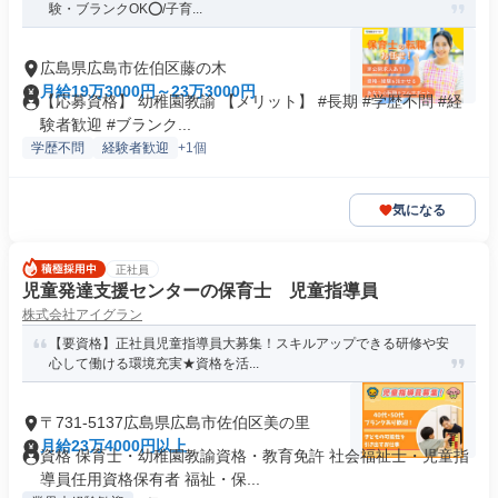
験・ブランクOK⭕/子育...
広島県広島市佐伯区藤の木
月給19万3000円～23万3000円
【応募資格】 幼稚園教諭 【メリット】 #長期 #学歴不問 #経
験者歓迎 #ブランク...
学歴不問
経験者歓迎
+1個
気になる
正社員
児童発達支援センターの保育士 児童指導員
株式会社アイグラン
【要資格】正社員児童指導員大募集！スキルアップできる研修や安
心して働ける環境充実★資格を活...
〒731-5137広島県広島市佐伯区美の里
月給23万4000円以上
資格 保育士・幼稚園教諭資格・教育免許 社会福祉士・児童指
導員任用資格保有者 福祉・保...