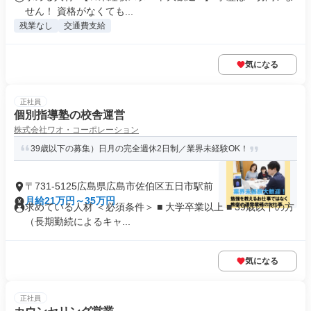
せん！ 資格がなくても...
残業なし
交通費支給
気になる
正社員
個別指導塾の校舎運営
株式会社ワオ・コーポレーション
39歳以下の募集）日月の完全週休2日制／業界未経験OK！
〒731-5125広島県広島市佐伯区五日市駅前
月給21万円～35万円
求めている人材 ＜必須条件＞ ■ 大学卒業以上 ■ 39歳以下の方
（長期勤続によるキャ...
気になる
正社員