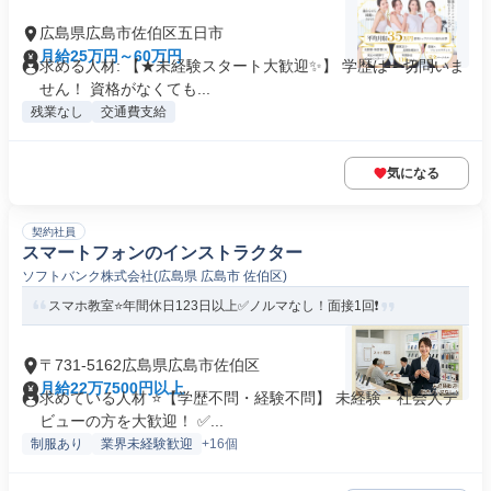
広島県広島市佐伯区五日市
月給25万円～60万円
求める人材: 【★未経験スタート大歓迎✨】 学歴は一切問いま
せん！ 資格がなくても...
残業なし
交通費支給
気になる
契約社員
スマートフォンのインストラクター
ソフトバンク株式会社(広島県 広島市 佐伯区)
スマホ教室⭐年間休日123日以上✅️ノルマなし！面接1回❗️
〒731-5162広島県広島市佐伯区
月給22万7500円以上
求めている人材 ⭐️【学歴不問・経験不問】 未経験・社会人デ
ビューの方を大歓迎！ ✅...
制服あり
業界未経験歓迎
+16個