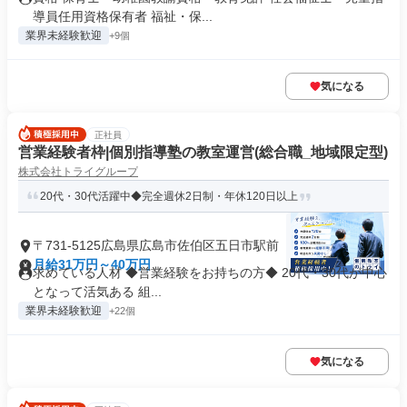
導員任用資格保有者 福祉・保...
業界未経験歓迎
+9個
気になる
正社員
営業経験者枠|個別指導塾の教室運営(総合職_地域限定型)
株式会社トライグループ
20代・30代活躍中◆完全週休2日制・年休120日以上
〒731-5125広島県広島市佐伯区五日市駅前
月給31万円～40万円
求めている人材 ◆営業経験をお持ちの方◆ 20代・30代が中心
となって活気ある 組...
業界未経験歓迎
+22個
気になる