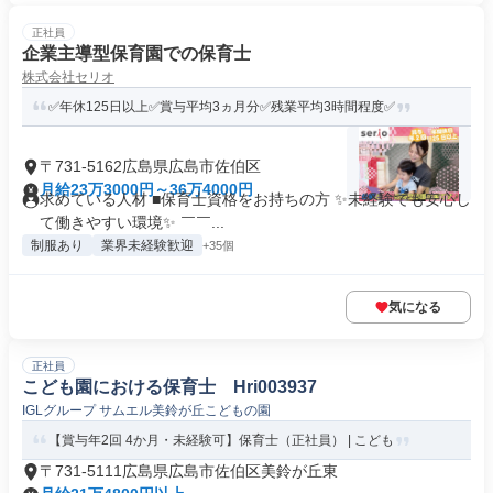
正社員
企業主導型保育園での保育士
株式会社セリオ
✅年休125日以上✅賞与平均3ヵ月分✅残業平均3時間程度✅
〒731-5162広島県広島市佐伯区
月給23万3000円～36万4000円
求めている人材 ■保育士資格をお持ちの方 ✨未経験でも安心し
て働きやすい環境✨ ￣￣...
制服あり
業界未経験歓迎
+35個
気になる
正社員
こども園における保育士 Hri003937
IGLグループ サムエル美鈴が丘こどもの園
【賞与年2回 4か月・未経験可】保育士（正社員） | こども
〒731-5111広島県広島市佐伯区美鈴が丘東