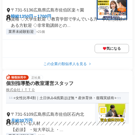
〒731-5136広島県広島市佐伯区楽々園
時給1350円～1700円
資格 ◇大学生歓迎 ◇教育学部で学んでいる方・学んだ経験の
ある方歓迎 ◇非常勤講師との...
業界未経験歓迎
+21個
気になる
この企業の類似求人を見る
正社員
個別指導塾の教室運営スタッフ
株式会社ＩＴＴＯ
⭐女性比率4割｜土日休み&残業ほぼ無＊産休育休・復職実績有⭐
〒731-5109広島県広島市佐伯区石内北
月給30万円
求めている人材 ／／／／／／／／／／／／／／／／／／／／
【必須】 ・短大卒以上 ・...