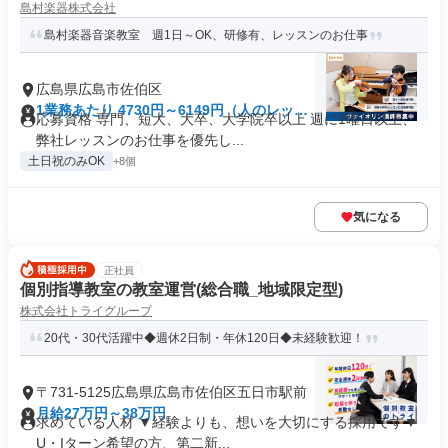
島村楽器株式会社
島村楽器音楽教室 週1日～OK、研修有、レッスンのお仕事
広島県広島市佐伯区
1業務あたり 4730円～6149円（人のレッス
応募資格 専門、短大、大卒、大学院卒以上 週に1曜日以上、
ン 90分）
弊社レッスンのお仕事を優先し...
土日祝のみOK
+8個
気になる
正社員
個別指導教室の教室運営(総合職_地域限定型)
株式会社トライグループ
20代・30代活躍中◆週休2日制・年休120日◆未経験歓迎！
〒731-5125広島県広島市佐伯区五日市駅前
月給27万円～38万円
求めている人材 ▼経験よりも、想いを大切にする採用です▼
U・Iターン希望の方、第二新...