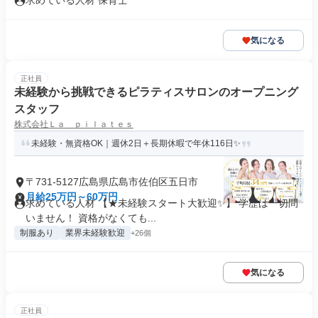
求めている人材 保育士
気になる
正社員
未経験から挑戦できるピラティスサロンのオープニング
スタッフ
株式会社Ｌａ ｐｉｌａｔｅｓ
未経験・無資格OK｜週休2日＋長期休暇で年休116日✨
〒731-5127広島県広島市佐伯区五日市
月給25万円～60万円
求めている人材 【★未経験スタート大歓迎✨】 学歴は一切問
いません！ 資格がなくても...
制服あり
業界未経験歓迎
+26個
気になる
正社員