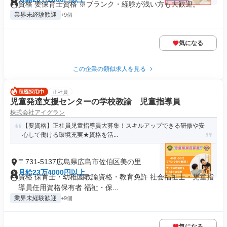
資格 要保育士資格 ※ブランク・経験が浅い方も大歓迎。
業界未経験歓迎
+9個
気になる
この企業の類似求人を見る
正社員
児童発達支援センターの学校教諭 児童指導員
株式会社アイグラン
【要資格】正社員児童指導員大募集！スキルアップできる研修や安
心して働ける環境充実★資格を活...
〒731-5137広島県広島市佐伯区美の里
月給23万4000円以上
資格 保育士・幼稚園教諭資格・教育免許 社会福祉士・児童指
導員任用資格保有者 福祉・保...
業界未経験歓迎
+9個
気になる