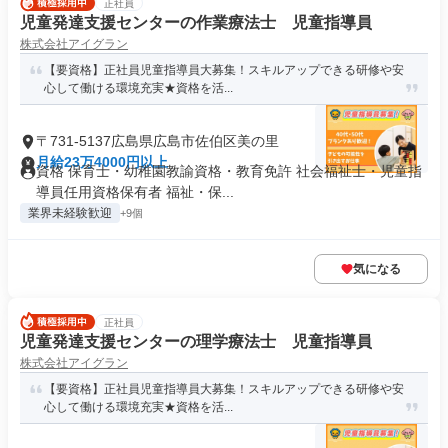
正社員
児童発達支援センターの作業療法士 児童指導員
株式会社アイグラン
【要資格】正社員児童指導員大募集！スキルアップできる研修や安
心して働ける環境充実★資格を活...
〒731-5137広島県広島市佐伯区美の里
月給23万4000円以上
資格 保育士・幼稚園教諭資格・教育免許 社会福祉士・児童指
導員任用資格保有者 福祉・保...
業界未経験歓迎
+9個
気になる
正社員
児童発達支援センターの理学療法士 児童指導員
株式会社アイグラン
【要資格】正社員児童指導員大募集！スキルアップできる研修や安
心して働ける環境充実★資格を活...