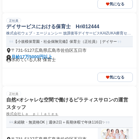
気になる
正社員
デイサービスにおける保育士 Hri012444
株式会社ウェブ・エージェンシー 放課後等デイサービスKAIZUKA療育セン
ター五日市
【小規模保育園・社会保険完備】保育士（正社員） | デイサー
〒731-5127広島県広島市佐伯区五日市
月給17万5000円以上
求めている人材 保育士
気になる
正社員
自然×オシャレな空間で働けるピラティスサロンの運営
スタッフ
株式会社Ｌａ ｐｉｌａｔｅｓ
未経験・無資格OK｜週休2日＋長期休暇で年休116日✨