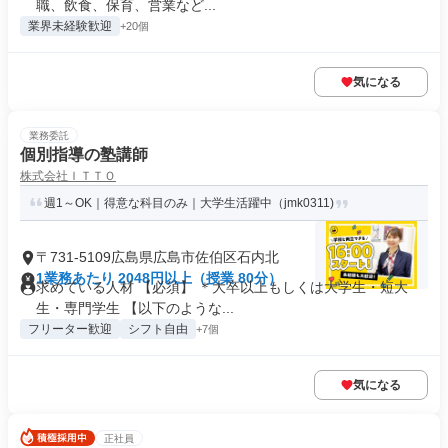
職、飲食、保育、営業など...
業界未経験歓迎
+20個
気になる
業務委託
個別指導の塾講師
株式会社ＩＴＴＯ
週1～OK｜得意な科目のみ｜大学生活躍中（jmk0311)
〒731-5109広島県広島市佐伯区石内北
1業務あたり 2048円以上（授業 80分）
求めている人材 【必須】 ＊大卒以上もしくは大学生・短大
生・専門学生 【以下のような...
フリーター歓迎
シフト自由
+7個
気になる
正社員