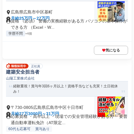
広島県広島市中区基町
月給25万円～27万円
資格 《必須》 警備の実務経験がある方 パソコンの基本操作が
できる方 （Excel・W...
学歴不問
+4個
気になる
正社員
建築安全担当者
山陽工業株式会社
経験重視！賞与年3回6ヶ月以上！資格手当なども充実！土日祝休
み！
〒730-0805広島県広島市中区十日市町
月給27万3000円～31万円
応募資格 ・高卒以上 ・現場での安全管理経験がある方 ・要普
通自動車運転免許（AT限定...
60代も応募可
賞与あり