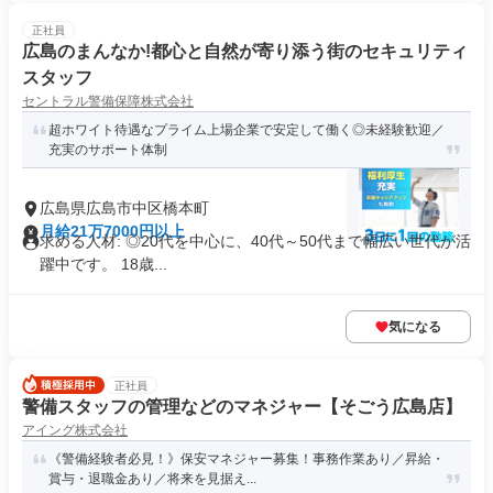
正社員
広島のまんなか!都心と自然が寄り添う街のセキュリティ
スタッフ
セントラル警備保障株式会社
超ホワイト待遇なプライム上場企業で安定して働く◎未経験歓迎／
充実のサポート体制
広島県広島市中区橋本町
月給21万7000円以上
求める人材: ◎20代を中心に、40代～50代まで幅広い世代が活
躍中です。 18歳...
気になる
正社員
警備スタッフの管理などのマネジャー【そごう広島店】
アイング株式会社
《警備経験者必見！》保安マネジャー募集！事務作業あり／昇給・
賞与・退職金あり／将来を見据え...