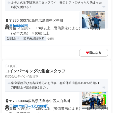
ホテルの地下駐車場スタッフです！安定シフト◎きっちり決まった
時間で働ける！
〒730-0037広島県広島市中区中町
日給9800円
資格 ＜必須＞ ・18歳以上（警備業法による） ・60歳以下
（定年の為） ※60歳以上...
制服あり
業界未経験歓迎
+16個
気になる
正社員
コインパーキングの集金スタッフ
株式会社テイケイ西日本
集金業務及びお客様対応のお仕事！有給休暇消化率100％/月給21
万円以上~/完全週休2日の...
〒730-0004広島県広島市中区東白島町
日給8720円～1万2809円
資格 ＜必須＞ ・18歳以上（警備業法による） ・日本語での円