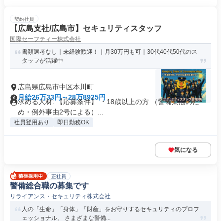
契約社員
【広島支社/広島市】セキュリティスタッフ
国際セーフティー株式会社
書類選考なし｜未経験歓迎！｜月30万円も可｜30代40代50代のス
タッフが活躍中
広島県広島市中区本川町
月給26万33円～28万8925円
求める人材: 【応募条件】 ・18歳以上の方 （警備業法のた
め・例外事由2号による）...
社員登用あり
即日勤務OK
気になる
正社員
警備総合職の募集です
リライアンス・セキュリティ株式会社
人の「生命」「身体」「財産」をお守りするセキュリティのプロフ
ェッショナル。 さまざまな警備...