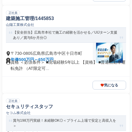
正社員
建築施工管理/1445853
山陽工業株式会社
【安全担当】広島市本社で施工の経験を活かせる／UIJターン支援
あり／賞与6か月分◎
〒730-0805広島県広島市中区十日市町
年俸500万円～650万円
資格 ＜必須条件＞ ■現場経験5年以上 【資格】 ■普通自動車運
転免許 （AT限定可...
気になる
正社員
セキュリティスタッフ
セコム株式会社
賞与198万円実績！未経験OK◎＜プライム上場で安定と高収入を
＞