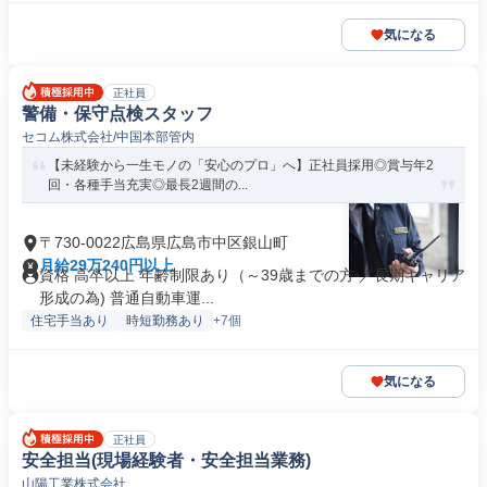
気になる
正社員
警備・保守点検スタッフ
セコム株式会社/中国本部管内
【未経験から一生モノの「安心のプロ」へ】正社員採用◎賞与年2
回・各種手当充実◎最長2週間の...
〒730-0022広島県広島市中区銀山町
月給29万240円以上
資格 高卒以上 年齢制限あり（～39歳までの方 ／長期キャリア
形成の為) 普通自動車運...
住宅手当あり
時短勤務あり
+7個
気になる
正社員
安全担当(現場経験者・安全担当業務)
山陽工業株式会社