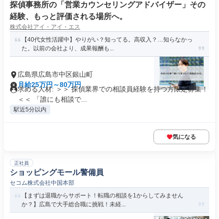
探偵事務所の「営業カウンセリングアドバイザー」その
経験、もっと評価される場所へ。
株式会社アイ・アイ・エス
【40代女性活躍中】やりがい？知ってる。高収入？…知らなかっ
た。以前の会社より、成果報酬も...
広島県広島市中区銀山町
月給25万円～80万円
求める人材: ＞＞ 探偵業界での相談員経験を持つ方限定募集！
＜＜ 「誰にも相談で...
駅近5分以内
気になる
正社員
ショッピングモール警備員
セコム株式会社中国本部
【まずは退職からサポート！転職の相談を1からしてみません
か？】広島で大手総合職に挑戦！未経...