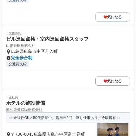
交通費支給
気になる
業務委託
ビル巡回点検・室内巡回点検スタッフ
山陽管財株式会社
広島県広島市中区舟入町
完全歩合制
交通費支給
気になる
正社員
ホテルの施設警備
協和警備保障株式会社
未経験OK／50代活躍中／賞与年2回！座り仕事あり／冷暖房有
〒730-0043広島県広島市中区富士見町