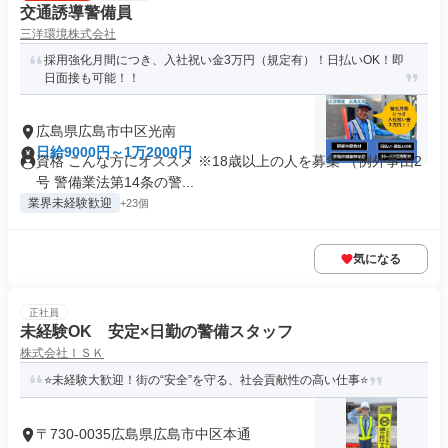
交通誘導警備員
三洋環境株式会社
採用強化月間につき、入社祝い金3万円（規定有）！日払いOK！即
日面接も可能！！
広島県広島市中区光南
日給9000円～1万2000円
資格 こんな方にオススメ ※18歳以上の人を募集 （例外事由2
号 警備業法第14条の警...
業界未経験歓迎
+23個
気になる
正社員
未経験OK 安定×日勤の警備スタッフ
株式会社ＩＳＫ
⭐未経験大歓迎！街の“安全”を守る、社会貢献性の高い仕事⭐
〒730-0035広島県広島市中区本通