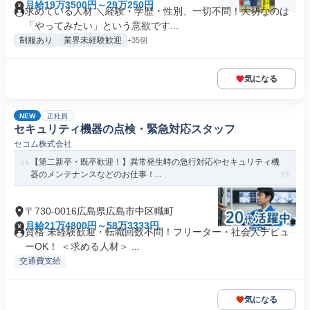
月給19万3500円～29万250円
求めている人材 ＼経験・学歴・性別、一切不問！大切なのは
「やってみたい」という意欲です...
制服あり
業界未経験歓迎
+35個
気になる
NEW
正社員
セキュリティ機器の点検・緊急対応スタッフ
セコム株式会社
【第二新卒・既卒歓迎！】異常発生時の急行対応やセキュリティ機
器のメンテナンスなどのお仕事！...
〒730-0016広島県広島市中区幟町
月給21万4800円～58万3333円
資格 未経験歓迎・転職回数不問！フリーター・社会人デビュ
ーOK！ ＜求める人材＞ ...
交通費支給
気になる