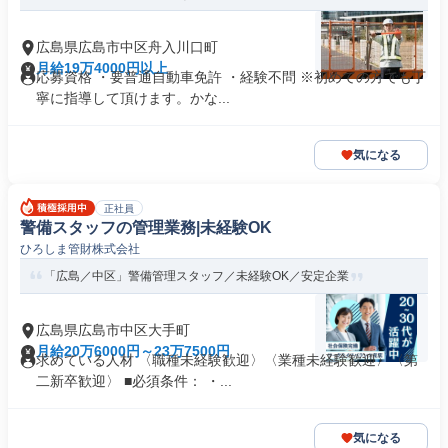
広島県広島市中区舟入川口町
月給19万4000円以上
応募資格 ・要普通自動車免許 ・経験不問 ※初めての方でも丁
寧に指導して頂けます。かな...
気になる
正社員
警備スタッフの管理業務|未経験OK
ひろしま管財株式会社
「広島／中区」警備管理スタッフ／未経験OK／安定企業
広島県広島市中区大手町
月給20万6000円～23万7500円
求めている人材 〈職種未経験歓迎〉〈業種未経験歓迎〉〈第
二新卒歓迎〉 ■必須条件： ・...
気になる