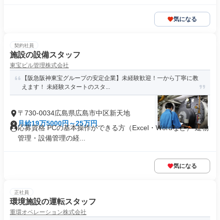
気になる
契約社員
施設の設備スタッフ
東宝ビル管理株式会社
【阪急阪神東宝グループの安定企業】未経験歓迎！一から丁寧に教
えます！ 未経験スタートのスタ...
〒730-0034広島県広島市中区新天地
月給19万5000円～25万円
応募資格 PCの基本操作ができる方（Excel・Wordなど） 建物
管理・設備管理の経...
気になる
正社員
環境施設の運転スタッフ
重環オペレーション株式会社