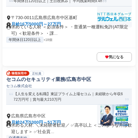
年間休日120日以上｜土日祝休み｜ 平均残業時間9.4h
〒730-0011広島県広島市中区基町
月給16万5000円～27万円
求めている人材 ＜必須条件＞ ・普通第一種運転免許(AT限定
可) ＜歓迎条件＞ ・課...
年間休日120日以上
+18個
気になる
正社員
セコムのセキュリティ業務/広島市中区
セコム株式会社
【人生を変える転職】東証プライム上場セコム｜未経験から年収6
72万円可｜賞与最大210万円
広島県広島市中区
月給24万5300円～51万円
求める人材: ＼未経験者歓迎／ ✅高卒以上 ＜このような方は歓
迎します＞ ✅社会貢...