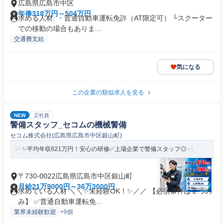
広島県広島市中区
年俸318万円～504万円
求める人材: ・普通自動車運転免許（AT限定可） └スクーター
での移動の場合もありま...
交通費支給
気になる
この企業の類似求人を見る
NEW
正社員
警備スタッフ_セコムの機械警備
セコム株式会社(広島県広島市中区銀山町)
✨平均年収621万円！安心の研修✅️上場企業で警備スタッフ◎
〒730-0022広島県広島市中区銀山町
月給21万9000円～36万3000円
求めている人材 ＼＼✨未経験OK！✨／／ 【必須条件は２つの
み】 ✅️普通自動車運転免...
業界未経験歓迎
+9個