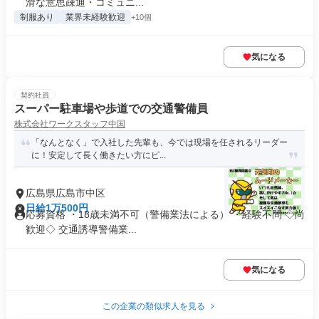
滑な意思疎通・コミュニ...
制服あり
業界未経験歓迎
+10個
気になる
契約社員
スーパー駐車場や歩道での交通警備員
株式会社ワークスタッフ中国
「なんとなく」で入社した先輩も、今では現場を任されるリーダー
に！安定して長く働きたい方にピ...
広島県広島市中区
日給1万500円
応募資格 ・18歳未満不可（警備業法による） ・経験不問 ◇尚
歓迎◇ 交通誘導警備業...
気になる
この企業の類似求人を見る