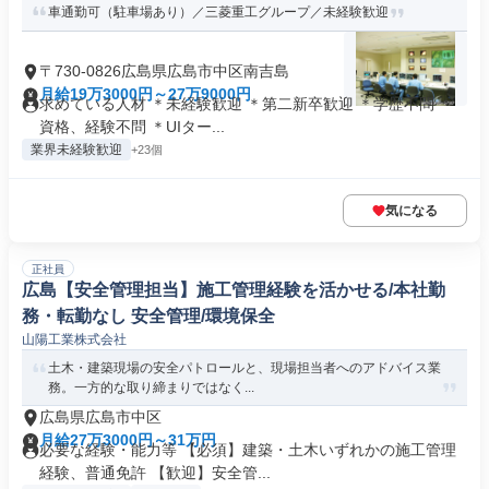
車通勤可（駐車場あり）／三菱重工グループ／未経験歓迎
〒730-0826広島県広島市中区南吉島
月給19万3000円～27万9000円
求めている人材 ＊未経験歓迎 ＊第二新卒歓迎 ＊学歴不問 ＊
資格、経験不問 ＊UIター...
業界未経験歓迎
+23個
気になる
正社員
広島【安全管理担当】施工管理経験を活かせる/本社勤
務・転勤なし 安全管理/環境保全
山陽工業株式会社
土木・建築現場の安全パトロールと、現場担当者へのアドバイス業
務。一方的な取り締まりではなく...
広島県広島市中区
月給27万3000円～31万円
必要な経験・能力等 【必須】建築・土木いずれかの施工管理
経験、普通免許 【歓迎】安全管...