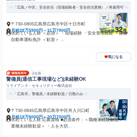
「広島／中区」安全担当（現場経験者・安全担当業務）／再雇用可
〒730-0805広島県広島市中区十日市町
月給28万5900円～31万7900円
求めている人材 ＜必須＞ ・現場経験 ・安全管理経験 ・普通
自動車運転免許 ＜歓迎＞ ...
気になる
正社員
警備員(通信工事現場など)|未経験OK
リライアンス・セキュリティー株式会社
「広島市」警備員／未経験歓迎／日勤のみ
〒730-0845広島県広島市中区舟入川口町
月給19万8000円～20万7000円
求めている人材 応募資格 ■必須条件：＜職種未経験歓迎＞＜
業種未経験歓迎＞ ・人を大切...