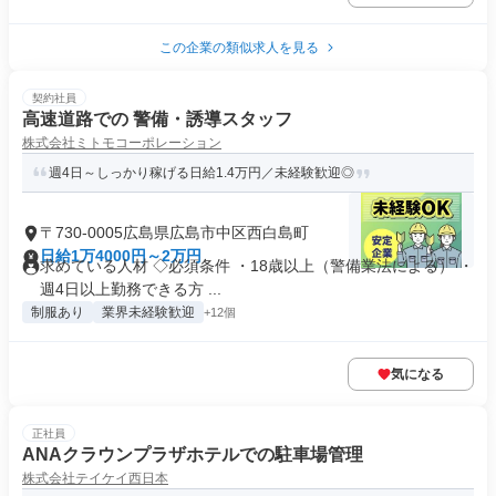
この企業の類似求人を見る
契約社員
高速道路での 警備・誘導スタッフ
株式会社ミトモコーポレーション
週4日～しっかり稼げる日給1.4万円／未経験歓迎◎
〒730-0005広島県広島市中区西白島町
日給1万4000円～2万円
求めている人材 ◇必須条件 ・18歳以上（警備業法による） ・
週4日以上勤務できる方 ...
制服あり
業界未経験歓迎
+12個
気になる
正社員
ANAクラウンプラザホテルでの駐車場管理
株式会社テイケイ西日本