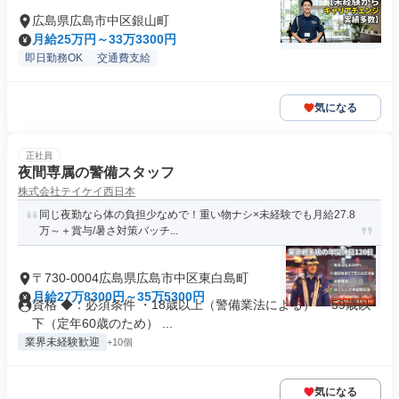
広島県広島市中区銀山町
月給25万円～33万3300円
即日勤務OK
交通費支給
気になる
正社員
夜間専属の警備スタッフ
株式会社テイケイ西日本
同じ夜勤なら体の負担少なめで！重い物ナシ×未経験でも月給27.8
万～＋賞与/暑さ対策バッチ...
〒730-0004広島県広島市中区東白島町
月給27万8300円～35万5300円
資格 ◆：必須条件 ・18歳以上（警備業法による） ・59歳以
下（定年60歳のため） ...
業界未経験歓迎
+10個
気になる