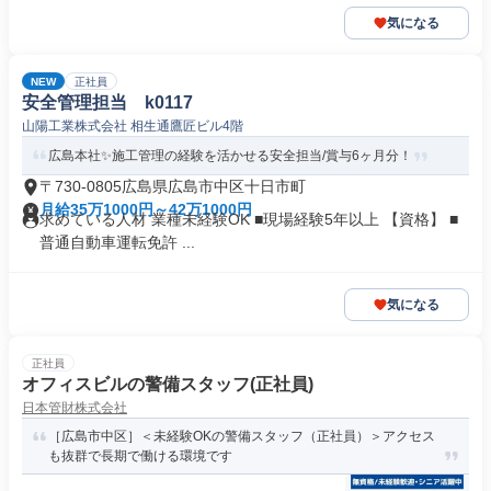
気になる
NEW
正社員
安全管理担当 k0117
山陽工業株式会社 相生通鷹匠ビル4階
広島本社✨施工管理の経験を活かせる安全担当/賞与6ヶ月分！
〒730-0805広島県広島市中区十日市町
月給35万1000円～42万1000円
求めている人材 業種未経験OK ■現場経験5年以上 【資格】 ■
普通自動車運転免許 ...
気になる
正社員
オフィスビルの警備スタッフ(正社員)
日本管財株式会社
［広島市中区］＜未経験OKの警備スタッフ（正社員）＞アクセス
も抜群で長期で働ける環境です