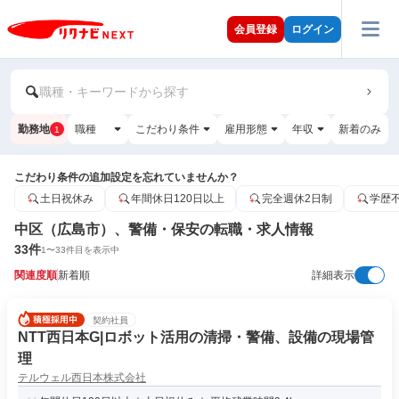
会員登録
ログイン
職種・キーワードから探す
勤務地
職種
こだわり条件
雇用形態
年収
新着のみ
1
こだわり条件の追加設定を忘れていませんか？
土日祝休み
年間休日120日以上
完全週休2日制
学歴
中区（広島市）、警備・保安の転職・求人情報
33
件
1
〜
33
件目を表示中
関連度順
新着順
詳細表示
契約社員
NTT西日本G|ロボット活用の清掃・警備、設備の現場管
理
テルウェル西日本株式会社