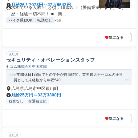
月給26万7073円～27万9642円
求めている人材 ✅ 必須：18歳以上（警備業法による） ■学
歴・経験一切不問！ ■「簡...
バイク通勤OK
転勤なし
+3個
気になる
正社員
セキュリティ・オペレーションスタッフ
セコム株式会社中国本部
✅年間休日138日で月の半分が自由時間。業界最大手セコムの正社
員として未経験から年収540...
広島県広島市中区銀山町
月給25万円～33万3300円
残業なし
交通費支給
気になる
正社員