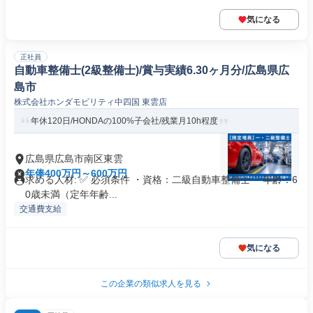
気になる
正社員
自動車整備士(2級整備士)/賞与実績6.30ヶ月分/広島県広
島市
株式会社ホンダモビリティ中四国 東雲店
年休120日/HONDAの100%子会社/残業月10h程度
広島県広島市南区東雲
年俸400万円～600万円
求める人材: ✅ 必須条件 ・資格：二級自動車整備士 ・年齢：6
0歳未満（定年年齢...
交通費支給
気になる
この企業の類似求人を見る