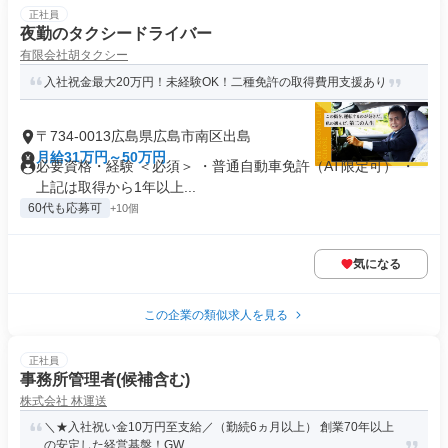
正社員
夜勤のタクシードライバー
有限会社胡タクシー
入社祝金最大20万円！未経験OK！二種免許の取得費用支援あり
〒734-0013広島県広島市南区出島
月給31万円～50万円
必要資格・経験 ＜必須＞ ・普通自動車免許（AT限定可） ・
上記は取得から1年以上...
60代も応募可
+10個
気になる
この企業の類似求人を見る
正社員
事務所管理者(候補含む)
株式会社 林運送
＼★入社祝い金10万円至支給／（勤続6ヵ月以上） 創業70年以上
の安定した経営基盤！GW...