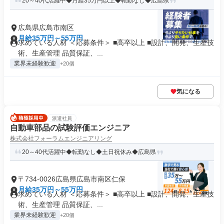
20～40代活躍中◆月給35万円以上◆転勤なし◆広島県
広島県広島市南区
月給35万円～55万円
求めている人材 ＜応募条件＞ ■高卒以上 ■設計、開発、生産技
術、生産管理 品質保証、...
業界未経験歓迎
+20個
気になる
派遣社員
自動車部品の試験評価エンジニア
株式会社フォーラムエンジニアリング
20～40代活躍中◆転勤なし◆土日祝休み◆広島県
〒734-0026広島県広島市南区仁保
月給35万円～55万円
求めている人材 ＜応募条件＞ ■高卒以上 ■設計、開発、生産技
術、生産管理 品質保証、...
業界未経験歓迎
+20個