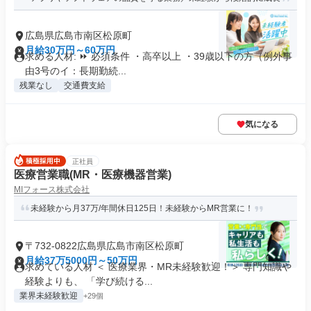
広島県広島市南区松原町
月給30万円～60万円
求める人材: ⏩ 必須条件 ・高卒以上 ・39歳以下の方（例外事
由3号のイ：長期勤続...
残業なし
交通費支給
気になる
正社員
医療営業職(MR・医療機器営業)
MIフォース株式会社
未経験から月37万/年間休日125日！未経験からMR営業に！
〒732-0822広島県広島市南区松原町
月給37万5000円～50万円
求めている人材 ＜ 医療業界・MR未経験歓迎！＞ 専門知識や
経験よりも、 「学び続ける...
業界未経験歓迎
+29個