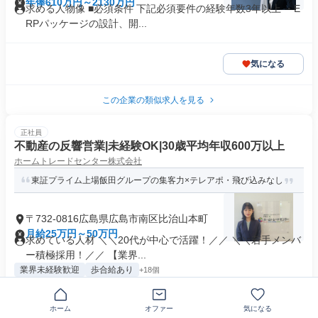
年俸610万円～2130万円
求める人物像 ■必須条件 下記必須要件の経験年数3年以上 ・E
RPパッケージの設計、開...
気になる
この企業の類似求人を見る
正社員
不動産の反響営業|未経験OK|30歳平均年収600万以上
ホームトレードセンター株式会社
東証プライム上場飯田グループの集客力×テレアポ・飛び込みなし
〒732-0816広島県広島市南区比治山本町
月給25万円～50万円
求めている人材 ＼＼20代が中心で活躍！／／ ＼＼若手メンバ
ー積極採用！／／ 【業界...
業界未経験歓迎
歩合給あり
+18個
ホーム
オファー
気になる
気になる