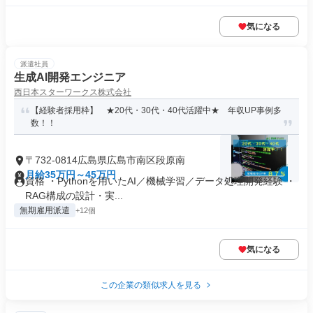
気になる
派遣社員
生成AI開発エンジニア
西日本スターワークス株式会社
【経験者採用枠】 ★20代・30代・40代活躍中★ 年収UP事例多
数！！
〒732-0814広島県広島市南区段原南
月給35万円～45万円
資格 ・Pythonを用いたAI／機械学習／データ処理開発経験 ・
RAG構成の設計・実...
無期雇用派遣
+12個
気になる
この企業の類似求人を見る