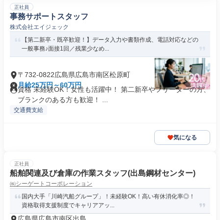
正社員
事務サポートスタッフ
株式会社エイジェック
【第二新卒・既卒歓迎！】データ入力や書類作成、電話対応などの
一般事務♪面接1回／残業少なめ...
〒732-0822広島県広島市南区松原町
月給25万円～60万円
資格 未経験OK！女性も活躍中！ 第二新卒やフリーターの方、
ブランクのある方も歓迎！ ...
交通費支給
気になる
正社員
船舶関連及び倉庫の作業スタッフ(出島鋼材センター)
㈱シーゲートコーポレーション
国内大手「川崎汽船グループ」！未経験OK！高い有休消化率◎！
資格取得支援制度でキャリアアッ...
広島県広島市南区出島