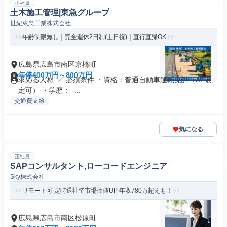
正社員
土木施工管理|東急グループ
世紀東急工業株式会社
年齢制限無し｜完全週休2日制(土日祝)｜直行直帰OK
広島県広島市南区京橋町
年俸400万円～800万円
求める人材: ✅ 必須条件 ・資格：普通自動車運転免許（AT限
定可） ・学歴： -...
交通費支給
気になる
正社員
SAPコンサルタント,ローコードエンジニア
Sky株式会社
リモート可 定時退社で市場価値UP 年収780万超えも！
広島県広島市南区松原町