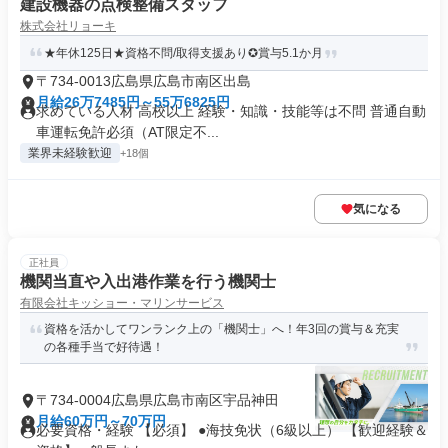
建設機器の点検整備スタッフ
株式会社リョーキ
★年休125日★資格不問/取得支援あり✪賞与5.1か月
〒734-0013広島県広島市南区出島
月給26万7485円～55万6825円
求めている人材 高校以上 経験・知識・技能等は不問 普通自動
車運転免許必須（AT限定不...
業界未経験歓迎
+18個
気になる
正社員
機関当直や入出港作業を行う機関士
有限会社キッショー・マリンサービス
資格を活かしてワンランク上の「機関士」へ！年3回の賞与＆充実
の各種手当で好待遇！
〒734-0004広島県広島市南区宇品神田
月給60万円～70万円
必要資格・経験 【必須】 ●海技免状（6級以上） 【歓迎経験＆