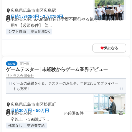
広島県広島市南区広島駅
日給1万9250円～2万2750円
求める人材: \\未経験歓迎◎学歴不問◎やる気を重視の人柄採
用// 【必須条件】 普...
シフト自由
即日勤務OK
気になる
NEW
正社員
ゲームテスター│未経験からゲーム業界デビュー
リトラス合同会社
ゲームの品質を守る、テスターのお仕事。年休125日でプライベー
トも充実！
広島県広島市南区松原町
月給30万円～50万円
求める人材: ＿＿＿＿＿＿＿ ✅必須条件 ￣￣￣￣￣￣￣ ・高
卒以上 ・39歳以下...
残業なし
交通費支給