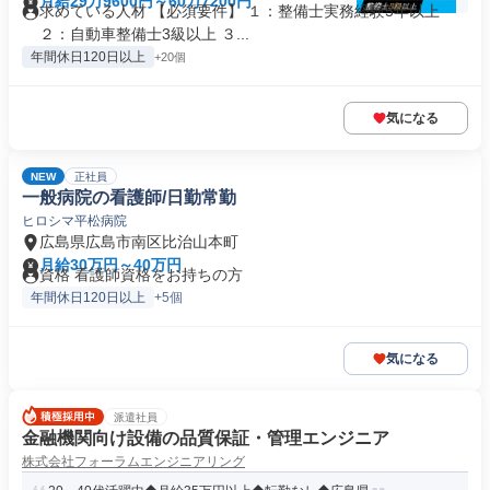
月給29万9600円～60万7200円
求めている人材 【必須要件】 １：整備士実務経験5年以上
２：自動車整備士3級以上 ３...
年間休日120日以上
+20個
気になる
NEW
正社員
一般病院の看護師/日勤常勤
ヒロシマ平松病院
広島県広島市南区比治山本町
月給30万円～40万円
資格 看護師資格をお持ちの方
年間休日120日以上
+5個
気になる
派遣社員
金融機関向け設備の品質保証・管理エンジニア
株式会社フォーラムエンジニアリング