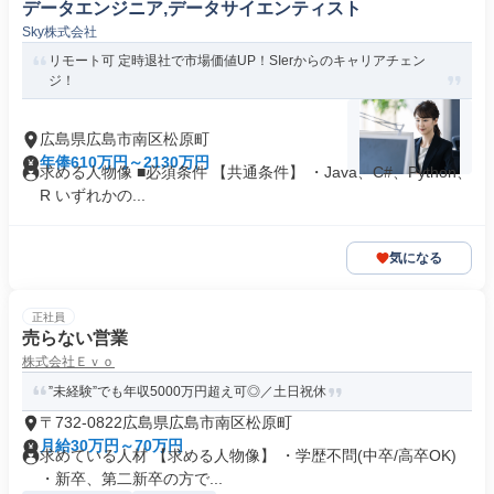
データエンジニア,データサイエンティスト
Sky株式会社
リモート可 定時退社で市場価値UP！SIerからのキャリアチェン
ジ！
広島県広島市南区松原町
年俸610万円～2130万円
求める人物像 ■必須条件 【共通条件】 ・Java、C#、Python、
R いずれかの...
気になる
正社員
売らない営業
株式会社Ｅｖｏ
”未経験”でも年収5000万円超え可◎／土日祝休
〒732-0822広島県広島市南区松原町
月給30万円～70万円
求めている人材 【求める人物像】 ・学歴不問(中卒/高卒OK)
・新卒、第二新卒の方で...