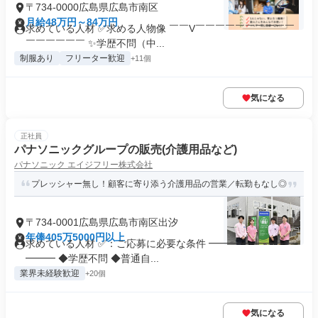
〒734-0000広島県広島市南区
月給48万円～84万円
求めている人材 ✅求める人物像 ￣￣V￣￣￣￣￣￣￣￣￣￣
￣￣￣￣￣￣ ✨学歴不問（中...
制服あり
フリーター歓迎
+11個
気になる
正社員
パナソニックグループの販売(介護用品など)
パナソニック エイジフリー株式会社
プレッシャー無し！顧客に寄り添う介護用品の営業／転勤もなし◎
〒734-0001広島県広島市南区出汐
年俸405万5000円以上
求めている人材 ✅：ご応募に必要な条件 ━━━━━━━━━
━━━ ◆学歴不問 ◆普通自...
業界未経験歓迎
+20個
気になる