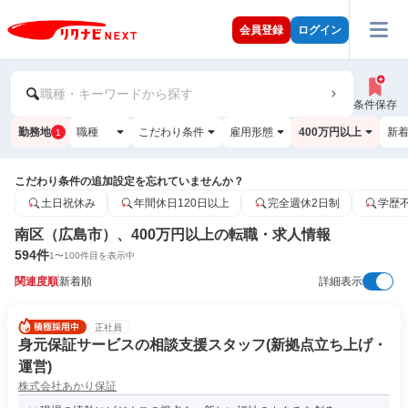
会員登録
ログイン
職種・キーワードから探す
条件保存
勤務地
職種
こだわり条件
雇用形態
400万円以上
新
1
こだわり条件の追加設定を忘れていませんか？
土日祝休み
年間休日120日以上
完全週休2日制
学歴
南区（広島市）、400万円以上の転職・求人情報
594
件
1
〜
100
件目を表示中
関連度順
新着順
詳細表示
正社員
身元保証サービスの相談支援スタッフ(新拠点立ち上げ・
運営)
株式会社あかり保証