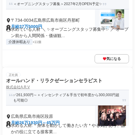
＜オープニングスタッフ募集＞2027年2月OPEN予定✨
〒734-0034広島県広島市南区丹那町
月給37万5000円
求めている人材 ＼ ✨オープニングスタッフ募集中✨ ／ オープ
ン前から人間関係・価値観...
介護休暇あり
+11個
気になる
正社員
オールハンド・リラクゼーションセラピスト
株式会社A.R.V
✅261,930円～＋インセンティブ＆手当で初年度から300,000円超
も可能◎
広島県広島市南区段原
月給26万1930円～45万円
求める人材: * 身体を動かして働きたい方 * やる気があり、誰
かの役に立てる接客業...