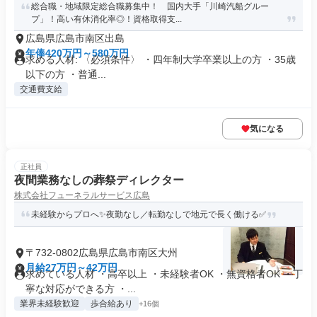
総合職・地域限定総合職募集中！ 国内大手「川崎汽船グルー
プ」！高い有休消化率◎！資格取得支...
広島県広島市南区出島
年俸420万円～580万円
求める人材: 〈必須条件〉 ・四年制大学卒業以上の方 ・35歳
以下の方 ・普通...
交通費支給
気になる
正社員
夜間業務なしの葬祭ディレクター
株式会社フューネラルサービス広島
未経験からプロへ✨夜勤なし／転勤なしで地元で長く働ける✅
〒732-0802広島県広島市南区大州
月給27万円～42万円
求めている人材 ・高卒以上 ・未経験者OK ・無資格者OK ・丁
寧な対応ができる方 ・...
業界未経験歓迎
歩合給あり
+16個