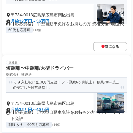
〒734-0013広島県広島市南区出島
月給32万円～36万円
【応募資格】 中型自動車免許をお持ちの方 資格支援制度あり
60代も応募可
+13個
気になる
正社員
短距離〜中距離/大型ドライバー
株式会社 林運送
＼ ★入社祝い金10万円支給！ ／（勤続6ヶ月以上） 創業70年以上
の安定した経営基盤！...
〒734-0013広島県広島市南区出島
月給32万円～40万円
【応募資格】 ◎大型自動車免許をお持ちの方 ◎フォークリフ
ト免許
制服あり
60代も応募可
+14個