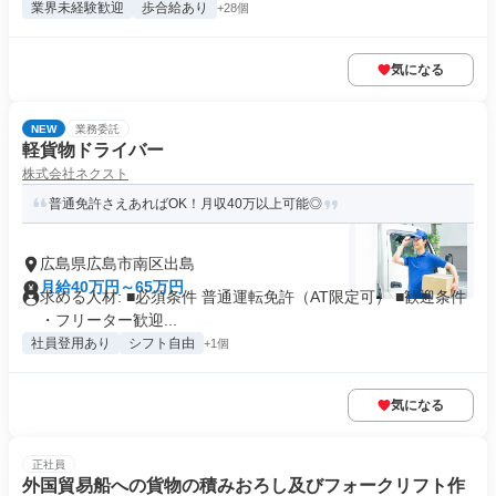
業界未経験歓迎
歩合給あり
+28個
気になる
NEW
業務委託
軽貨物ドライバー
株式会社ネクスト
普通免許さえあればOK！月収40万以上可能◎
広島県広島市南区出島
月給40万円～65万円
求める人材: ■必須条件 普通運転免許（AT限定可） ■歓迎条件
・フリーター歓迎...
社員登用あり
シフト自由
+1個
気になる
正社員
外国貿易船への貨物の積みおろし及びフォークリフト作