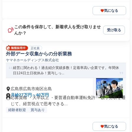
気になる
この条件を保存して、新着求人を受け取りませ
受け取る
んか？
正社員
外部データ収集からの分析業務
ヤマネホールディングス株式会社
経営に関われる！過去紹介実績多数！定着率高い企業です。年間休
日124日土日祝休み！賞与しっ...
広島県広島市南区出島
月給27万円～40万円
応募資格 ・大卒以上 ・要普通自動車運転免許 ・数字分析を通
じて、経営視点で思考できる...
経験者歓迎
賞与あり
気になる