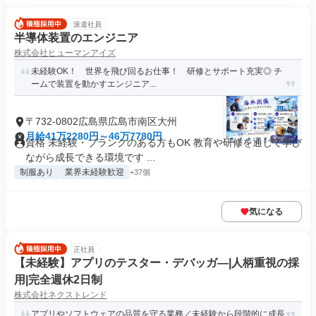
派遣社員
半導体装置のエンジニア
株式会社ヒューマンアイズ
未経験OK！ 世界を飛び回るお仕事！ 研修とサポート充実◎ チ
ームで装置を動かすエンジニア...
〒732-0802広島県広島市南区大州
月給41万2280円～46万7780円
資格 未経験・ブランクのある方もOK 教育や研修を通じて学び
ながら成長できる環境です ...
制服あり
業界未経験歓迎
+37個
気になる
正社員
【未経験】アプリのテスター・デバッガ―|人柄重視の採
用|完全週休2日制
株式会社ネクストレンド
アプリやソフトウェアの品質を守る業務／未経験から段階的に成長