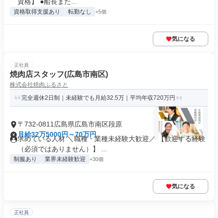
資格】 ●船長また...
資格取得支援あり
転勤なし
+5個
気になる
正社員
焼肉店スタッフ(広島市南区)
株式会社焼肉ふるさと
完全週休2日制｜未経験でも月給32.5万｜平均年収720万円
〒732-0811広島県広島市南区段原
月給32万5000円～70万円
求めている人材 ＼職種・業種未経験大歓迎／ 【歓迎する経験
（必須ではありません）】 ...
制服あり
業界未経験歓迎
+30個
気になる
正社員