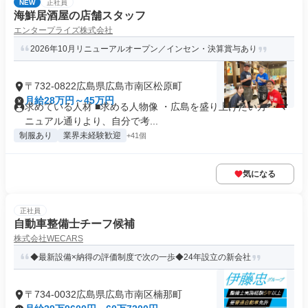
NEW
正社員
海鮮居酒屋の店舗スタッフ
エンタープライズ株式会社
2026年10月リニューアルオープン／インセン・決算賞与あり
〒732-0822広島県広島市南区松原町
月給28万円～45万円
求めている人材 ■求める人物像 ・広島を盛り上げたい方 ・マ
ニュアル通りより、自分で考...
制服あり
業界未経験歓迎
+41個
気になる
正社員
自動車整備士チーフ候補
株式会社WECARS
◆最新設備×納得の評価制度で次の一歩◆24年設立の新会社
〒734-0032広島県広島市南区楠那町