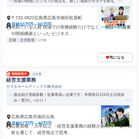
現場の情熱にビジネスの視点を。新しい福祉のカタチを創る。
〒732-0822広島県広島市南区松原町
月給33万円～60万円
求めている人材 現場での実務経験だけでなく、 施設への提案
や関係構築といった ビジネス...
主婦・主夫歓迎
+27個
気になる
正社員
経営支援業務
ヤマネホールディングス株式会社
過去紹介実績多数！定着率高い企業です。年間休日124日土日祝休
み！賞与しっかり！
広島県広島市南区出島
月給27万円～40万円
応募資格 ・大卒以上 ・経営支援業務の経験がある方 ・数字分
析を通じて、経営視点で思考...