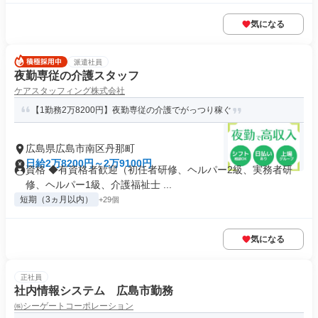
気になる
派遣社員
夜勤専従の介護スタッフ
ケアスタッフィング株式会社
【1勤務2万8200円】夜勤専従の介護でがっつり稼ぐ
広島県広島市南区丹那町
日給2万8200円～2万9100円
資格 ◆有資格者歓迎（初任者研修、ヘルパー2級、実務者研
修、ヘルパー1級、介護福祉士 ...
短期（3ヵ月以内）
+29個
気になる
正社員
社内情報システム 広島市勤務
㈱シーゲートコーポレーション