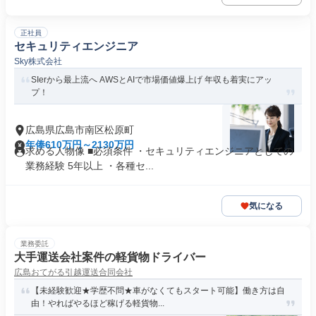
正社員
セキュリティエンジニア
Sky株式会社
SIerから最上流へ AWSとAIで市場価値爆上げ 年収も着実にアッ
プ！
広島県広島市南区松原町
年俸610万円～2130万円
求める人物像 ■必須条件 ・セキュリティエンジニアとしての
業務経験 5年以上 ・各種セ...
気になる
業務委託
大手運送会社案件の軽貨物ドライバー
広島おてがる引越運送合同会社
【未経験歓迎★学歴不問★車がなくてもスタート可能】働き方は自
由！やればやるほど稼げる軽貨物...