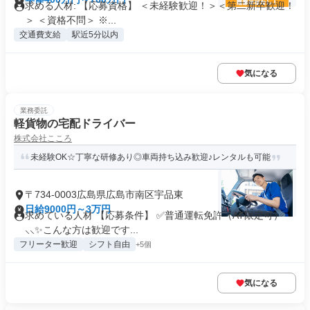
求める人材: 【応募資格】 ＜未経験歓迎！＞＜第二新卒歓迎！
＞ ＜資格不問＞ ※...
交通費支給
駅近5分以内
気になる
業務委託
軽貨物の宅配ドライバー
株式会社こころ
未経験OK☆丁寧な研修あり◎車両持ち込み歓迎♪レンタルも可能
〒734-0003広島県広島市南区宇品東
日給9000円～3万円
求めている人材 【応募条件】 ✅普通運転免許（AT限定可）
⸜⸜✨こんな方は歓迎です...
フリーター歓迎
シフト自由
+5個
気になる