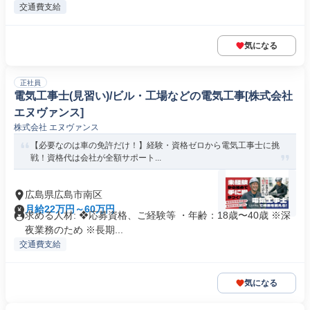
交通費支給
気になる
正社員
電気工事士(見習い)/ビル・工場などの電気工事[株式会社
エヌヴァンス]
株式会社 エヌヴァンス
【必要なのは車の免許だけ！】経験・資格ゼロから電気工事士に挑
戦！資格代は会社が全額サポート...
広島県広島市南区
月給22万円～60万円
求める人材: ❖応募資格、ご経験等 ・年齢：18歳〜40歳 ※深
夜業務のため ※長期...
交通費支給
気になる