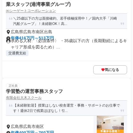
業スタッフ(港湾事業グループ)
㈱シーゲートコーポレーション
＼25歳以下の方は面接確約、若手積極採用中！／国内大手「川崎
汽船グループ」！未経験OK！高...
広島県広島市南区出島
年俸416万円～513万円
求める人材: 〈必須条件〉 ・35歳以下の方（長期勤続によるキ
ャリア形成を図るため）...
交通費支給
気になる
正社員
学習塾の運営事務スタッフ
有限会社大木スクール
【未経験歓迎】授業はしない校舎運営・事務・サポートのお仕事で
す！週休2日で残業ほぼなし！引...
広島県広島市南区
年俸400万円～760万円