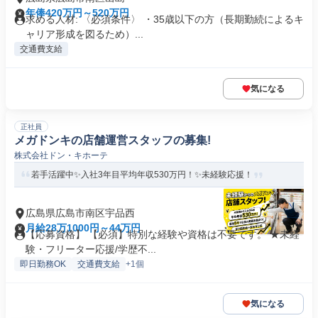
年俸420万円～520万円
求める人材: 〈必須条件〉 ・35歳以下の方（長期勤続によるキ
ャリア形成を図るため）...
交通費支給
気になる
正社員
メガドンキの店舗運営スタッフの募集!
株式会社ドン・キホーテ
若手活躍中✨入社3年目平均年収530万円！✨未経験応援！
広島県広島市南区宇品西
月給28万1000円～44万円
【応募資格】 【必須】特別な経験や資格は不要です。 ★未経
験・フリーター応援/学歴不...
即日勤務OK
交通費支給
+1個
気になる