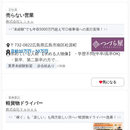
正社員
売らない営業
株式会社Ｌｉｅｕ
”未経験”でも年収5000万円超え可◎催事場への直行直帰！
〒732-0822広島県広島市南区松原町
月給30万円～50万円
求めている人材 【求める人物像】 ・学歴不問(中卒/高卒OK)
・新卒、第二新卒の方で...
業界未経験歓迎
歩合給あり
+36個
気になる
業務委託
軽貨物ドライバー
株式会社Ｖａｍｏｓ
「稼ぐ」も「楽しい」も両方欲しい方へ✅軽貨物ドライバー急募！