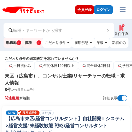
会員登録
ログイン
職種・キーワードから探す
条件保存
勤務地
職種
こだわり条件
雇用形態
年収
新着のみ
1
1
こだわり条件の追加設定を忘れていませんか？
土日祝休み
年間休日120日以上
完全週休2日制
学歴
東区（広島市）、コンサル/士業/リサーチャーの転職・求
人情報
8
件
1
〜
8
件目を表示中
関連度順
新着順
詳細表示
NEW
正社員
【広島市東区/経営コンサルタント】自社開発ITシステム
×経営支援/ 未経験歓迎 戦略/経営コンサルタント