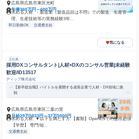
広島県広島市東区光町
年俸360万円～600万円
求める人材: ・製造業（製造品目は不問）での製造、生産管
理、生産技術等の実務経験3年...
即日勤務OK
交通費支給
気になる
正社員
採用DXコンサルタント|人材×DXのコンサル営業|未経験
歓迎/ID13517
ディップ株式会社
【新卒総合職】バイトルを展開する成長企業で人材・DX領域に挑
戦
広島県広島市東区二葉の里
月給29万5833円～37万5000円
求める人材: ▼以下を満たす方 【書類】OpenESでの提出必須
【学歴】 専門/短...
交通費支給