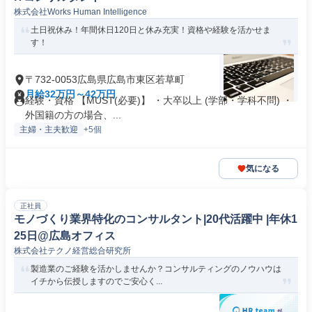
株式会社Works Human Intelligence
土日祝休み！年間休日120日と休み充実！資格や経験を活かせま
す！
〒732-0053広島県広島市東区若草町
月給32万円～42万円
経験・資格 【MUST(必要)】 ・大卒以上 (学部・学科不問) ・
外国籍の方の場合、...
主婦・主夫歓迎
+5個
気になる
正社員
モノづくり業界特化のコンサルタント|20代活躍中 |年休1
25日@広島オフィス
株式会社テクノ経営総合研究所
製造業のご経験を活かしませんか？コンサルティングのノウハウは
イチから伝授しますのでご安心く...