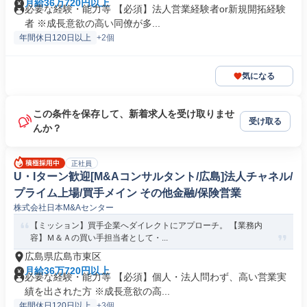
月給36万720円以上
必要な経験・能力等 【必須】法人営業経験者or新規開拓経験
者 ※成長意欲の高い同僚が多...
年間休日120日以上
+2個
気になる
この条件を保存して、新着求人を受け取りませ
受け取る
んか？
正社員
U・Iターン歓迎[M&Aコンサルタント/広島]法人チャネル/
プライム上場/買手メイン その他金融/保険営業
株式会社日本M&Aセンター
【ミッション】買手企業へダイレクトにアプローチ。 【業務内
容】Ｍ＆Ａの買い手担当者として・...
広島県広島市東区
月給36万720円以上
必要な経験・能力等 【必須】個人・法人問わず、高い営業実
績を出された方 ※成長意欲の高...
年間休日120日以上
+3個