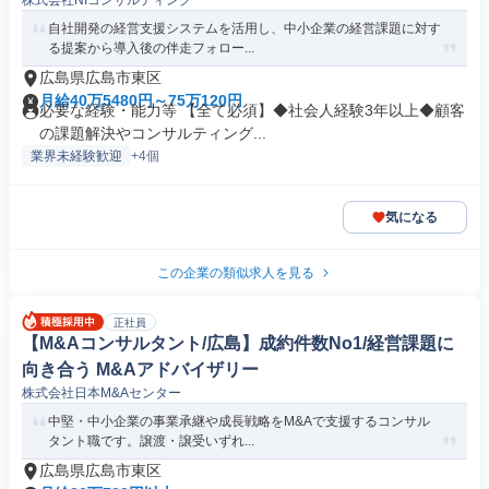
株式会社NIコンサルティング
自社開発の経営支援システムを活用し、中小企業の経営課題に対す
る提案から導入後の伴走フォロー...
広島県広島市東区
月給40万5480円～75万120円
必要な経験・能力等 【全て必須】◆社会人経験3年以上◆顧客
の課題解決やコンサルティング...
業界未経験歓迎
+4個
気になる
この企業の類似求人を見る
正社員
【M&Aコンサルタント/広島】成約件数No1/経営課題に
向き合う M&Aアドバイザリー
株式会社日本M&Aセンター
中堅・中小企業の事業承継や成長戦略をM&Aで支援するコンサル
タント職です。譲渡・譲受いずれ...
広島県広島市東区