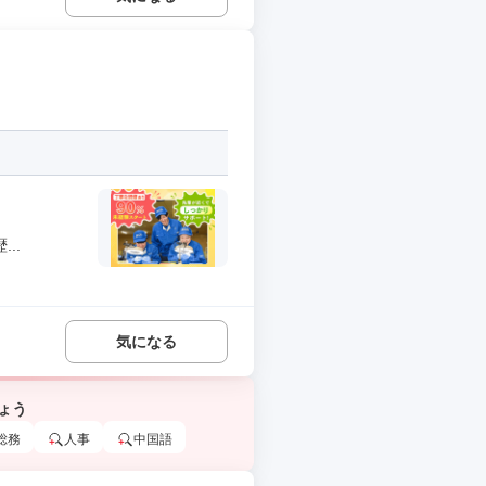
..
気になる
ょう
総務
人事
中国語