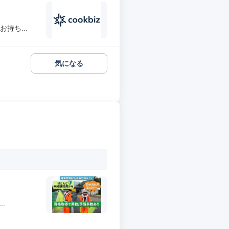
持ち...
気になる
.