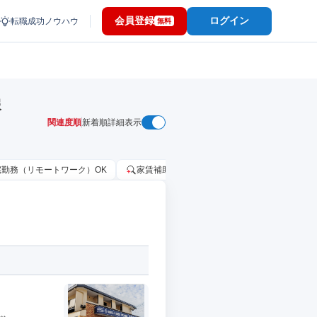
会員登録
ログイン
転職成功ノウハウ
無料
報
関連度順
新着順
詳細表示
宅勤務（リモートワーク）OK
家賃補助・住宅手当あり
固定給25万円