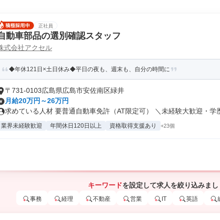
正社員
自動車部品の選別確認スタッフ
株式会社アクセル
◆年休121日×土日休み◆平日の夜も、週末も、自分の時間に
〒731-0103広島県広島市安佐南区緑井
月給20万円～26万円
求めている人材 要普通自動車免許（AT限定可） ＼未経験大歓迎・学歴.
業界未経験歓迎
年間休日120日以上
資格取得支援あり
+23個
キーワード
を設定して求人を絞り込みまし
事務
経理
不動産
営業
IT
英語