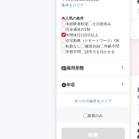
条件をクリア
人気の条件
未経験者歓迎
土日祝休み
完全週休2日制
年間休日120日以上
在宅勤務（リモートワーク）OK
転勤なし
服装自由
年齢不問
学歴不問
語学力を活かせる
雇用形態
年収
すべての条件をクリア
新着のみ
検索