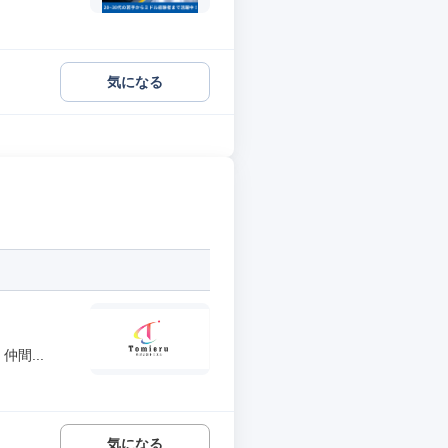
気になる
間...
気になる