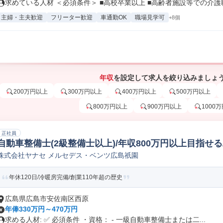
求めている人材 ＜必須条件＞ ■高校卒業以上 ■高齢者施設等での介護職.
主婦・主夫歓迎
フリーター歓迎
車通勤OK
職場見学可
+8個
年収
を設定して求人を絞り込みましょ
200万円以上
300万円以上
400万円以上
500万円以上
800万円以上
900万円以上
1000
正社員
自動車整備士(2級整備士以上)/年収800万円以上目指せ
株式会社ヤナセ メルセデス・ベンツ広島祇園
年休120日/冷暖房完備/創業110年超の歴史
広島県広島市安佐南区西原
年俸330万円～470万円
求める人材: ✅ 必須条件 ・資格： - 一級自動車整備士または二...