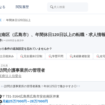
なる
閲覧履歴
求人検索
区
/
年間休日120日以上
佐南区（広島市）、年間休日120日以上の転職・求人情
件
1
〜
100
件目を表示中
わり条件の追加設定を忘れていませんか？
土日祝休み
完全週休2日制
学歴不問
未経験者歓迎
在
正社員
訪問介護事業所の管理者
医療法人信愛会
訪問介護事業所の管理者募集！年休125日で働きやすさ◎
〒731-3164広島県広島市安佐南区伴東
月給25万7000円～28万7000円