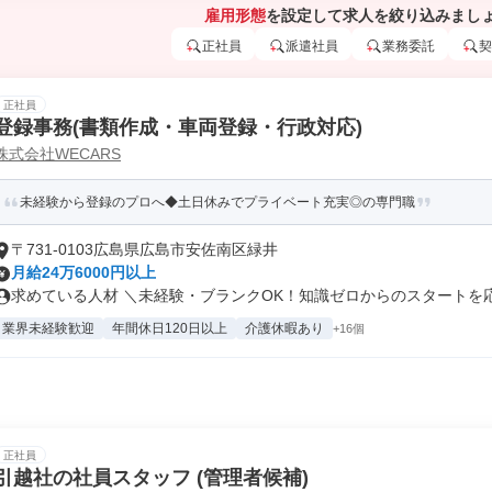
雇用形態
を設定して求人を絞り込みまし
正社員
派遣社員
業務委託
契
正社員
登録事務(書類作成・車両登録・行政対応)
株式会社WECARS
未経験から登録のプロへ◆土日休みでプライベート充実◎の専門職
〒731-0103広島県広島市安佐南区緑井
月給24万6000円以上
求めている人材 ＼未経験・ブランクOK！知識ゼロからのスタートを応援
業界未経験歓迎
年間休日120日以上
介護休暇あり
+16個
正社員
引越社の社員スタッフ (管理者候補)