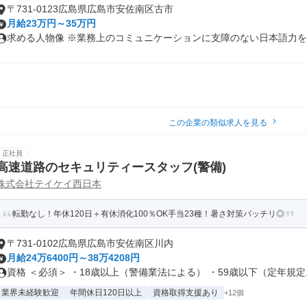
〒731-0123広島県広島市安佐南区古市
月給23万円～35万円
求める人物像 ※業務上のコミュニケーションに支障のない日本語力をお
この企業の類似求人を見る
正社員
高速道路のセキュリティースタッフ(警備)
株式会社テイケイ西日本
転勤なし！年休120日＋有休消化100％OK手当23種！暑さ対策バッチリ◎
〒731-0102広島県広島市安佐南区川内
月給24万6400円～38万4208円
資格 ＜必須＞ ・18歳以上（警備業法による） ・59歳以下（定年規定..
業界未経験歓迎
年間休日120日以上
資格取得支援あり
+12個