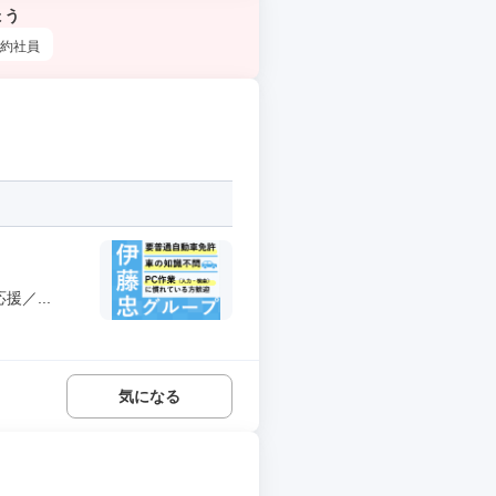
ょう
約社員
／...
気になる