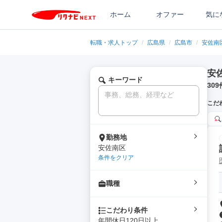
ホーム
オファー
気に
転職・求人トップ
/
広島県
/
広島市
/
安佐南
安
キーワード
309
こだ
勤務地
安佐南区
条件をクリア
職種
こだわり条件
年間休日120日以上